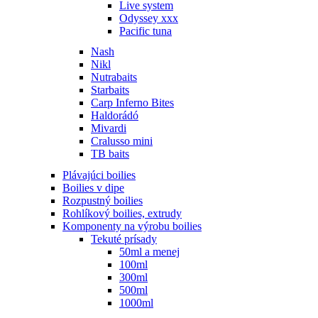
Live system
Odyssey xxx
Pacific tuna
Nash
Nikl
Nutrabaits
Starbaits
Carp Inferno Bites
Haldorádó
Mivardi
Cralusso mini
TB baits
Plávajúci boilies
Boilies v dipe
Rozpustný boilies
Rohlíkový boilies, extrudy
Komponenty na výrobu boilies
Tekuté prísady
50ml a menej
100ml
300ml
500ml
1000ml