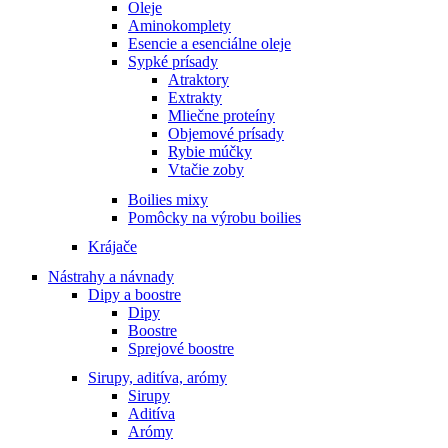
Oleje
Aminokomplety
Esencie a esenciálne oleje
Sypké prísady
Atraktory
Extrakty
Mliečne proteíny
Objemové prísady
Rybie múčky
Vtačie zoby
Boilies mixy
Pomôcky na výrobu boilies
Krájače
Nástrahy a návnady
Dipy a boostre
Dipy
Boostre
Sprejové boostre
Sirupy, aditíva, arómy
Sirupy
Aditíva
Arómy