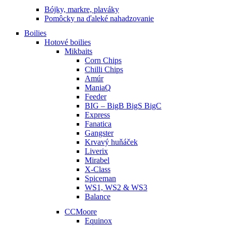
Bójky, markre, plaváky
Pomôcky na ďaleké nahadzovanie
Boilies
Hotové boilies
Mikbaits
Corn Chips
Chilli Chips
Amúr
ManiaQ
Feeder
BIG – BigB BigS BigC
Express
Fanatica
Gangster
Krvavý huňáček
Liverix
Mirabel
X-Class
Spiceman
WS1, WS2 & WS3
Balance
CCMoore
Equinox