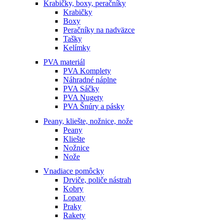
Krabičky, boxy, peračníky
Krabičky
Boxy
Peračníky na nadväzce
Tašky
Kelímky
PVA materiál
PVA Komplety
Náhradné náplne
PVA Sáčky
PVA Nugety
PVA Šnúry a pásky
Peany, kliešte, nožnice, nože
Peany
Kliešte
Nožnice
Nože
Vnadiace pomôcky
Drviče, poliče nástrah
Kobry
Lopaty
Praky
Rakety