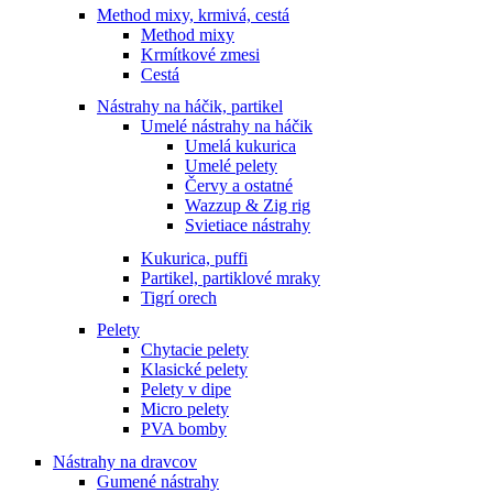
Method mixy, krmivá, cestá
Method mixy
Krmítkové zmesi
Cestá
Nástrahy na háčik, partikel
Umelé nástrahy na háčik
Umelá kukurica
Umelé pelety
Červy a ostatné
Wazzup & Zig rig
Svietiace nástrahy
Kukurica, puffi
Partikel, partiklové mraky
Tigrí orech
Pelety
Chytacie pelety
Klasické pelety
Pelety v dipe
Micro pelety
PVA bomby
Nástrahy na dravcov
Gumené nástrahy