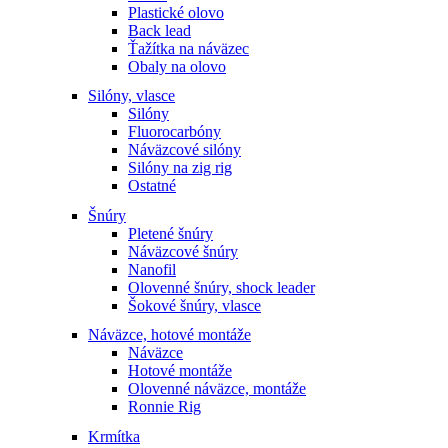
Plastické olovo
Back lead
Ťažítka na náväzec
Obaly na olovo
Silóny, vlasce
Silóny
Fluorocarbóny
Náväzcové silóny
Silóny na zig rig
Ostatné
Šnúry
Pletené šnúry
Náväzcové šnúry
Nanofil
Olovenné šnúry, shock leader
Šokové šnúry, vlasce
Náväzce, hotové montáže
Náväzce
Hotové montáže
Olovenné náväzce, montáže
Ronnie Rig
Krmítka