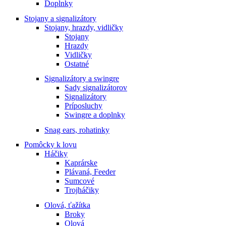
Doplnky
Stojany a signalizátory
Stojany, hrazdy, vidličky
Stojany
Hrazdy
Vidličky
Ostatné
Signalizátory a swingre
Sady signalizátorov
Signalizátory
Príposluchy
Swingre a doplnky
Snag ears, rohatinky
Pomôcky k lovu
Háčiky
Kaprárske
Plávaná, Feeder
Sumcové
Trojháčiky
Olová, ťažítka
Broky
Olová