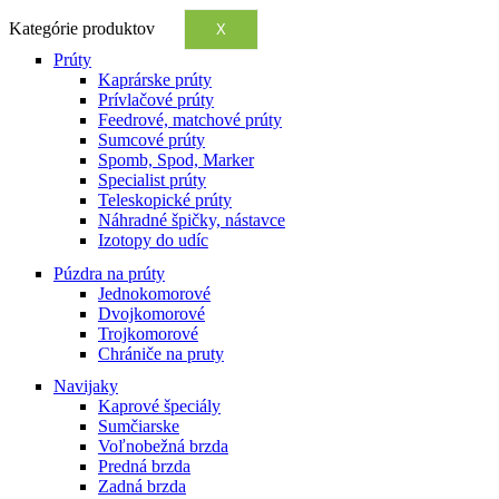
Kategórie produktov
X
Prúty
Kaprárske prúty
Prívlačové prúty
Feedrové, matchové prúty
Sumcové prúty
Spomb, Spod, Marker
Specialist prúty
Teleskopické prúty
Náhradné špičky, nástavce
Izotopy do udíc
Púzdra na prúty
Jednokomorové
Dvojkomorové
Trojkomorové
Chrániče na pruty
Navijaky
Kaprové špeciály
Sumčiarske
Voľnobežná brzda
Predná brzda
Zadná brzda