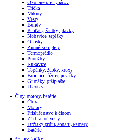
Okuliare pre rybárov
Tričká
Mikiny
Vesty
Bundy
Kraťasy, šortky, plavky
Nohavice, tepláky
Opasky
Zimné komplety
Termoprádlo
Ponožky
Rukavice
Topánky, žabky, kroxy
Brodiace čižmy, prsačky
Gumáky, pršiplášte
Uteráky
Člny, motory, batérie
Člny
Motory
Príslušenstvo k člnom
Záchranné vesty
Držiaky prútu, sonaru, kamery
Batérie
Sonary, loďky