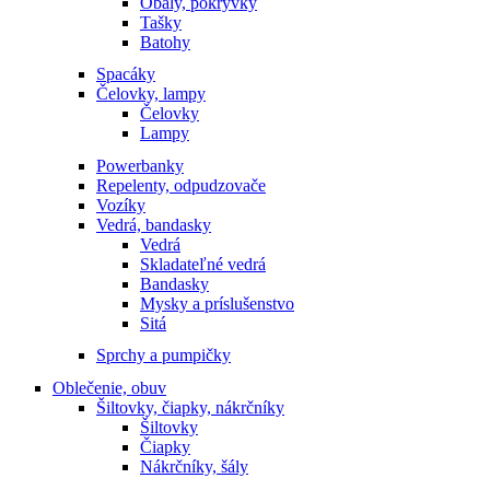
Obaly, pokrývky
Tašky
Batohy
Spacáky
Čelovky, lampy
Čelovky
Lampy
Powerbanky
Repelenty, odpudzovače
Vozíky
Vedrá, bandasky
Vedrá
Skladateľné vedrá
Bandasky
Mysky a príslušenstvo
Sitá
Sprchy a pumpičky
Oblečenie, obuv
Šiltovky, čiapky, nákrčníky
Šiltovky
Čiapky
Nákrčníky, šály