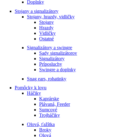
Doplnky
Stojany a signalizátory
Stojany, hrazdy, vidličky
Stojany
Hrazdy
Vidličky
Ostatné
Signalizátory a swingre
Sady signalizátorov
Signalizátory
Príposluchy
Swingre a doplnky
Snag ears, rohatinky
Pomôcky k lovu
Háčiky
Kaprárske
Plávaná, Feeder
Sumcové
Trojháčiky
Olová, ťažítka
Broky
Olová