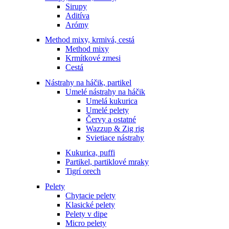
Sirupy
Aditíva
Arómy
Method mixy, krmivá, cestá
Method mixy
Krmítkové zmesi
Cestá
Nástrahy na háčik, partikel
Umelé nástrahy na háčik
Umelá kukurica
Umelé pelety
Červy a ostatné
Wazzup & Zig rig
Svietiace nástrahy
Kukurica, puffi
Partikel, partiklové mraky
Tigrí orech
Pelety
Chytacie pelety
Klasické pelety
Pelety v dipe
Micro pelety