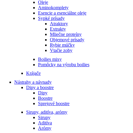
Oleje
Aminokomplety
Esencie a esenciálne oleje
Sypké prísady
Atraktory
Extrakty
Mliečne proteíny
Objemové prísady
Rybie múčky
Vtačie zoby
Boilies mixy
Pomôcky na výrobu boilies
Krájače
Nástrahy a návnady
Dipy a boostre
Dipy
Boostre
Sprejové boostre
Sirupy, aditíva, arómy
Sirupy
Aditíva
Arómy