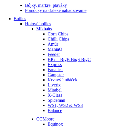
Bójky, markre, plaváky
Pomôcky na ďaleké nahadzovanie
Boilies
Hotové boilies
Mikbaits
Corn Chips
Chilli Chips
Amúr
ManiaQ
Feeder
BIG – BigB BigS BigC
Express
Fanatica
Gangster
Krvavý huňáček
Liverix
Mirabel
X-Class
Spiceman
WS1, WS2 & WS3
Balance
CCMoore
Equinox