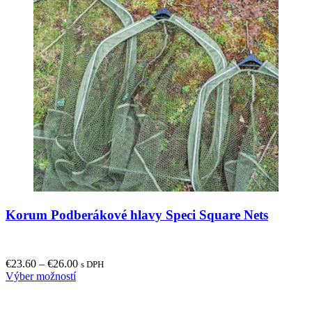
Korum Podberákové hlavy Speci Square Nets
€
23.60
–
€
26.00
s DPH
This
Výber možností
product
has