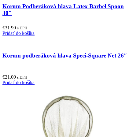
multiple
Korum Podberáková hlava Latex Barbel Spoon
variants.
The
30″
options
may
€
31.90
be
s DPH
Pridať do košíka
chosen
on
the
product
Korum podberáková hlava Speci-Square Net 26″
page
€
21.00
s DPH
Pridať do košíka