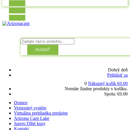
HĽADAŤ
Dobrý deň
Prihlásiť sa
0
Nákupný košík
€
0.00
Nemáte žiadne produkty v košíku.
Spolu:
€
0.00
Domov
Vernostný systém
Virtuálna prehliadka predajne
Arizona Carp Lake
Jazero Dlhé kusy
Kontakt