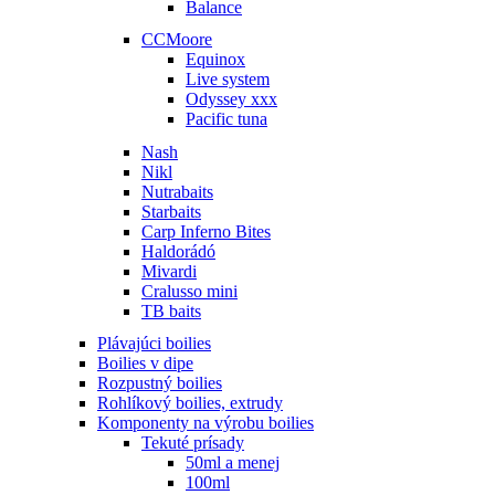
Balance
CCMoore
Equinox
Live system
Odyssey xxx
Pacific tuna
Nash
Nikl
Nutrabaits
Starbaits
Carp Inferno Bites
Haldorádó
Mivardi
Cralusso mini
TB baits
Plávajúci boilies
Boilies v dipe
Rozpustný boilies
Rohlíkový boilies, extrudy
Komponenty na výrobu boilies
Tekuté prísady
50ml a menej
100ml