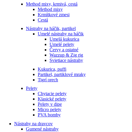
Method mixy, krmivá, cestá
Method mixy
Krmítkové zmesi
Cestá
Nástrahy na háčik, partikel
Umelé nástrahy na háčik
Umelá kukurica
Umelé pelety
Červy a ostatné
Wazzup & Zig rig
Svietiace nástrahy
Kukurica, puffi
Partikel, partiklové mraky
Tigrí orech
Pelety
Chytacie pelety
Klasické pelety
Pelety v dipe
Micro pelety
PVA bomby
Nástrahy na dravcov
Gumené nástrahy