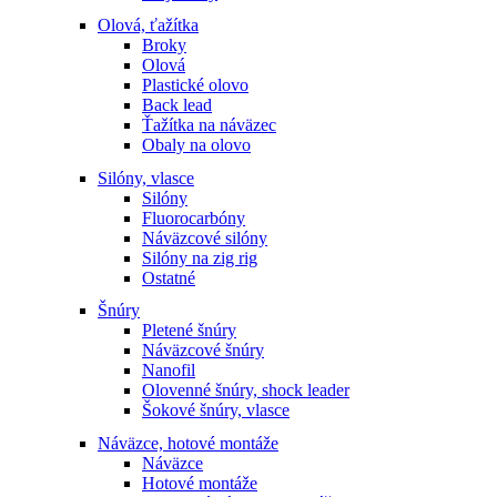
Olová, ťažítka
Broky
Olová
Plastické olovo
Back lead
Ťažítka na náväzec
Obaly na olovo
Silóny, vlasce
Silóny
Fluorocarbóny
Náväzcové silóny
Silóny na zig rig
Ostatné
Šnúry
Pletené šnúry
Náväzcové šnúry
Nanofil
Olovenné šnúry, shock leader
Šokové šnúry, vlasce
Náväzce, hotové montáže
Náväzce
Hotové montáže