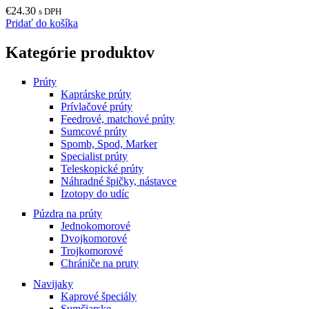
€
24.30
s DPH
Pridať do košíka
Kategórie produktov
Prúty
Kaprárske prúty
Prívlačové prúty
Feedrové, matchové prúty
Sumcové prúty
Spomb, Spod, Marker
Specialist prúty
Teleskopické prúty
Náhradné špičky, nástavce
Izotopy do udíc
Púzdra na prúty
Jednokomorové
Dvojkomorové
Trojkomorové
Chrániče na pruty
Navijaky
Kaprové špeciály
Sumčiarske