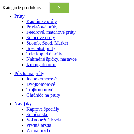
Kategórie produktov
X
Prúty
Kaprárske prúty
Prívlačové prúty
Feedrové, matchové prúty
Sumcové prúty
Spomb, Spod, Marker
Specialist prúty
Teleskopické prúty
Náhradné špičky, nástavce
Izotopy do udíc
Púzdra na prúty
Jednokomorové
Dvojkomorové
Trojkomorové
Chrániče na pruty
Navijaky
Kaprové špeciály
Sumčiarske
Voľnobežná brzda
Predná brzda
Zadná brzda