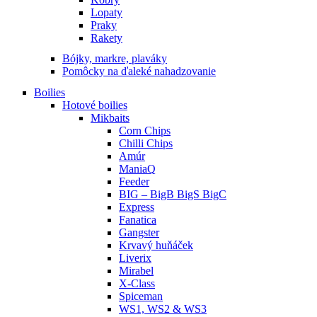
Lopaty
Praky
Rakety
Bójky, markre, plaváky
Pomôcky na ďaleké nahadzovanie
Boilies
Hotové boilies
Mikbaits
Corn Chips
Chilli Chips
Amúr
ManiaQ
Feeder
BIG – BigB BigS BigC
Express
Fanatica
Gangster
Krvavý huňáček
Liverix
Mirabel
X-Class
Spiceman
WS1, WS2 & WS3