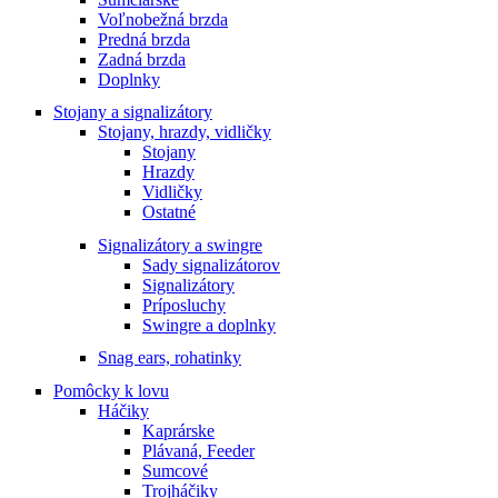
Voľnobežná brzda
Predná brzda
Zadná brzda
Doplnky
Stojany a signalizátory
Stojany, hrazdy, vidličky
Stojany
Hrazdy
Vidličky
Ostatné
Signalizátory a swingre
Sady signalizátorov
Signalizátory
Príposluchy
Swingre a doplnky
Snag ears, rohatinky
Pomôcky k lovu
Háčiky
Kaprárske
Plávaná, Feeder
Sumcové
Trojháčiky