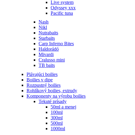
Live system
Odyssey xxx
Pacific tuna
Nash
Nikl
Nutrabaits
Starbaits
Carp Inferno Bites
Haldorádó
Mivardi
Cralusso mini
TB baits
Plávajúci boilies
Boilies v dipe
Rozpustný boilies
Rohlíkový boilies, extrudy
Komponenty na výrobu boilies
Tekuté prísady
50ml a menej
100ml
300ml
500ml
1000ml