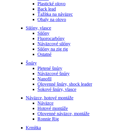
Plastické olovo
Back lead
Ťažítka na náväzec
Obaly na olovo
Silóny, vlasce
Silóny
Fluorocarbóny
Náväzcové silóny
Silóny na zig rig
Ostatné
Šnúry
Pletené šnúry
Náväzcové šnúry
Nanofil
Olovenné šnúry, shock leader
Šokové šnúry, vlasce
Náväzce, hotové montáže
Náväzce
Hotové montáže
Olovenné náväzce, montáže
Ronnie Rig
Krmítka