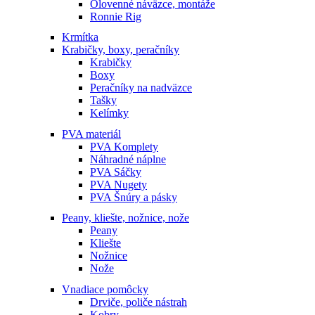
Olovenné náväzce, montáže
Ronnie Rig
Krmítka
Krabičky, boxy, peračníky
Krabičky
Boxy
Peračníky na nadväzce
Tašky
Kelímky
PVA materiál
PVA Komplety
Náhradné náplne
PVA Sáčky
PVA Nugety
PVA Šnúry a pásky
Peany, kliešte, nožnice, nože
Peany
Kliešte
Nožnice
Nože
Vnadiace pomôcky
Drviče, poliče nástrah
Kobry