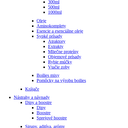
300ml
500ml
1000ml
Oleje
Aminokomplety
Esencie a esenciálne oleje
Sypké prísady
Atraktory
Extrakty
Mliečne proteíny
Objemové prísady
Rybie múčky
Vtačie zoby
Boilies mixy
Pomôcky na výrobu boilies
Krájače
Nástrahy a návnady
Dipy a boostre
Dipy
Boostre
Sprejové boostre
Sirupy, aditíva, arómy