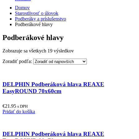
Domov
Starostlivosť o úlovok
Podberáky a príslušenstvo
Podberákové hlavy
Podberákové hlavy
Zobrazuje sa všetkych 19 výsledkov
Zoradiť podľa:
DELPHIN Podberáková hlava REAXE
EasyROUND 70x60cm
€
21.95
s DPH
Pridať do košíka
DELPHIN Podberáková hlava REAXE