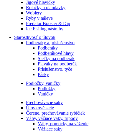
Jigové hlavičky
Rotačky a plandavky
Woblery
Ryby v náleve
Predator Booster & Dip
Ice Fishing nástrahy
Starostlivosť o úlovok
Podberáky a príslušenstvo
Podberáky
Podberákové hlavy
Sieťky na podberák
Plaváky na podberák
Príslušenstvo, tyče
Pásky
Podložky, vaničky
Podložky
Vaničky
Prechovávacie saky
Úlovkové siete
Čerene, prechovávanie rybičiek
Váhy, vážiace vaky, tripody
Váhy, pomôcky na váženie
Vážiace saky