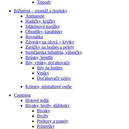
Tripody
Bižutéria – montáž a doplnky
Antitangle
Hadičky, krúžky
Silikónové korálky
Obratlíky, karabinky
Rovnátka
Závesky na olová + krytky
Zarážky na boilies a pelety
Sumčiarska bižutéria, vábničky
Brúsky, lepidlá
Ihly, vrtáky, doťahovače
Ihly na boilies
Vrtáky
Doťahovače uzlov
Krimpy, nástrahové ostňe
Camping
Hotové jedlá
Bivaky, brolly, dáždniky
Bivaky
Brolly
Prehozy a panely
Prístrešky