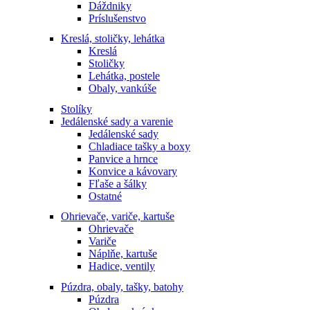
Dáždniky
Príslušenstvo
Kreslá, stoličky, lehátka
Kreslá
Stoličky
Lehátka, postele
Obaly, vankúše
Stolíky
Jedálenské sady a varenie
Jedálenské sady
Chladiace tašky a boxy
Panvice a hrnce
Konvice a kávovary
Fľaše a šálky
Ostatné
Ohrievače, variče, kartuše
Ohrievače
Variče
Náplňe, kartuše
Hadice, ventily
Púzdra, obaly, tašky, batohy
Púzdra