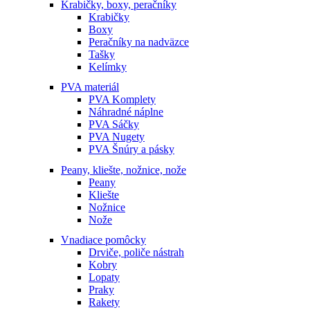
Krabičky, boxy, peračníky
Krabičky
Boxy
Peračníky na nadväzce
Tašky
Kelímky
PVA materiál
PVA Komplety
Náhradné náplne
PVA Sáčky
PVA Nugety
PVA Šnúry a pásky
Peany, kliešte, nožnice, nože
Peany
Kliešte
Nožnice
Nože
Vnadiace pomôcky
Drviče, poliče nástrah
Kobry
Lopaty
Praky
Rakety