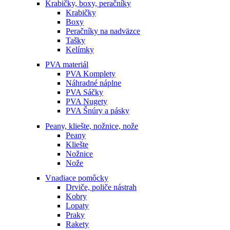
Krabičky, boxy, peračníky
Krabičky
Boxy
Peračníky na nadväzce
Tašky
Kelímky
PVA materiál
PVA Komplety
Náhradné náplne
PVA Sáčky
PVA Nugety
PVA Šnúry a pásky
Peany, kliešte, nožnice, nože
Peany
Kliešte
Nožnice
Nože
Vnadiace pomôcky
Drviče, poliče nástrah
Kobry
Lopaty
Praky
Rakety