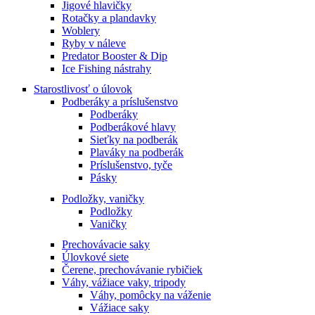
Jigové hlavičky
Rotačky a plandavky
Woblery
Ryby v náleve
Predator Booster & Dip
Ice Fishing nástrahy
Starostlivosť o úlovok
Podberáky a príslušenstvo
Podberáky
Podberákové hlavy
Sieťky na podberák
Plaváky na podberák
Príslušenstvo, tyče
Pásky
Podložky, vaničky
Podložky
Vaničky
Prechovávacie saky
Úlovkové siete
Čerene, prechovávanie rybičiek
Váhy, vážiace vaky, tripody
Váhy, pomôcky na váženie
Vážiace saky