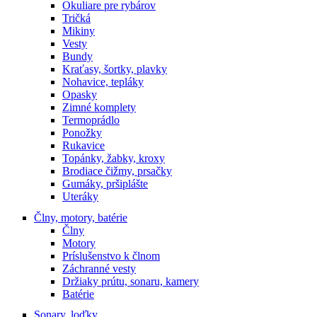
Okuliare pre rybárov
Tričká
Mikiny
Vesty
Bundy
Kraťasy, šortky, plavky
Nohavice, tepláky
Opasky
Zimné komplety
Termoprádlo
Ponožky
Rukavice
Topánky, žabky, kroxy
Brodiace čižmy, prsačky
Gumáky, pršiplášte
Uteráky
Člny, motory, batérie
Člny
Motory
Príslušenstvo k člnom
Záchranné vesty
Držiaky prútu, sonaru, kamery
Batérie
Sonary, loďky