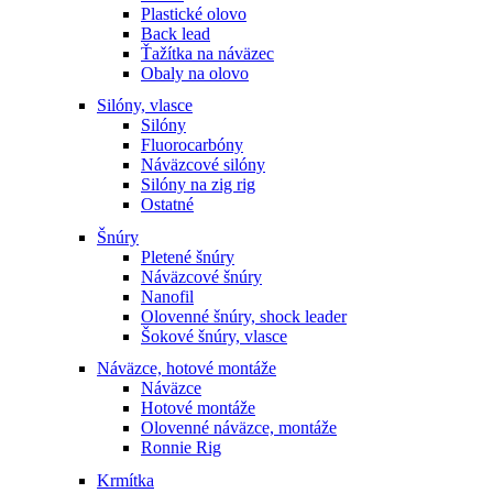
Plastické olovo
Back lead
Ťažítka na náväzec
Obaly na olovo
Silóny, vlasce
Silóny
Fluorocarbóny
Náväzcové silóny
Silóny na zig rig
Ostatné
Šnúry
Pletené šnúry
Náväzcové šnúry
Nanofil
Olovenné šnúry, shock leader
Šokové šnúry, vlasce
Náväzce, hotové montáže
Náväzce
Hotové montáže
Olovenné náväzce, montáže
Ronnie Rig
Krmítka