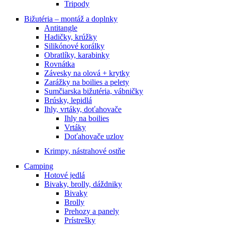
Tripody
Bižutéria – montáž a doplnky
Antitangle
Hadičky, krúžky
Silikónové korálky
Obratlíky, karabinky
Rovnátka
Závesky na olová + krytky
Zarážky na boilies a pelety
Sumčiarska bižutéria, vábničky
Brúsky, lepidlá
Ihly, vrtáky, doťahovače
Ihly na boilies
Vrtáky
Doťahovače uzlov
Krimpy, nástrahové ostňe
Camping
Hotové jedlá
Bivaky, brolly, dáždniky
Bivaky
Brolly
Prehozy a panely
Prístrešky