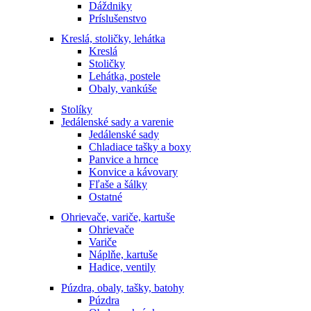
Dáždniky
Príslušenstvo
Kreslá, stoličky, lehátka
Kreslá
Stoličky
Lehátka, postele
Obaly, vankúše
Stolíky
Jedálenské sady a varenie
Jedálenské sady
Chladiace tašky a boxy
Panvice a hrnce
Konvice a kávovary
Fľaše a šálky
Ostatné
Ohrievače, variče, kartuše
Ohrievače
Variče
Náplňe, kartuše
Hadice, ventily
Púzdra, obaly, tašky, batohy
Púzdra