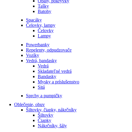
Obaly, pokrývky
Tašky
Batohy
Spacáky
Čelovky, lampy
Čelovky
Lampy
Powerbanky
Repelenty, odpudzovače
Vozíky
Vedrá, bandasky
Vedrá
Skladateľné vedrá
Bandasky
Mysky a príslušenstvo
Sitá
Sprchy a pumpičky
Oblečenie, obuv
Šiltovky, čiapky, nákrčníky
Šiltovky
Čiapky
Nákrčníky, šály