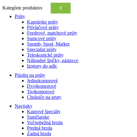
Kategórie produktov
X
Prúty
Kaprárske prúty
Prívlačové prúty
Feedrové, matchové prúty
Sumcové prúty
Spomb, Spod, Marker
Specialist prúty
Teleskopické prúty
Náhradné špičky, nástavce
Izotopy do udíc
Púzdra na prúty
Jednokomorové
Dvojkomorové
Trojkomorové
Chrániče na pruty
Navijaky
Kaprové špeciály
Sumčiarske
Voľnobežná brzda
Predná brzda
Zadná brzda