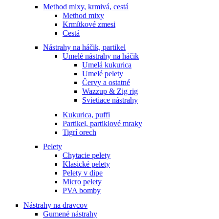
Method mixy, krmivá, cestá
Method mixy
Krmítkové zmesi
Cestá
Nástrahy na háčik, partikel
Umelé nástrahy na háčik
Umelá kukurica
Umelé pelety
Červy a ostatné
Wazzup & Zig rig
Svietiace nástrahy
Kukurica, puffi
Partikel, partiklové mraky
Tigrí orech
Pelety
Chytacie pelety
Klasické pelety
Pelety v dipe
Micro pelety
PVA bomby
Nástrahy na dravcov
Gumené nástrahy