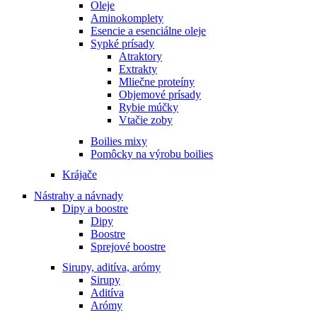
Oleje
Aminokomplety
Esencie a esenciálne oleje
Sypké prísady
Atraktory
Extrakty
Mliečne proteíny
Objemové prísady
Rybie múčky
Vtačie zoby
Boilies mixy
Pomôcky na výrobu boilies
Krájače
Nástrahy a návnady
Dipy a boostre
Dipy
Boostre
Sprejové boostre
Sirupy, aditíva, arómy
Sirupy
Aditíva
Arómy