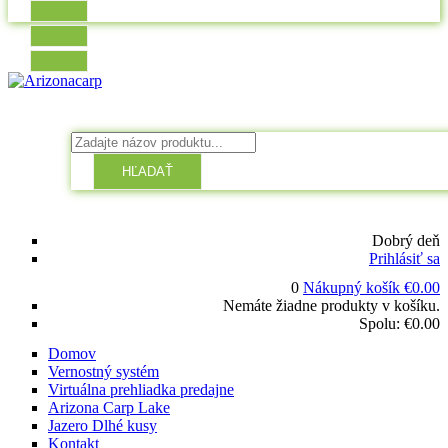
HĽADAŤ
Dobrý deň
Prihlásiť sa
0
Nákupný košík
€
0.00
Nemáte žiadne produkty v košíku.
Spolu:
€
0.00
Domov
Vernostný systém
Virtuálna prehliadka predajne
Arizona Carp Lake
Jazero Dlhé kusy
Kontakt