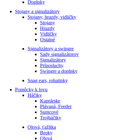
Doplnky
Stojany a signalizátory
Stojany, hrazdy, vidličky
Stojany
Hrazdy
Vidličky
Ostatné
Signalizátory a swingre
Sady signalizátorov
Signalizátory
Príposluchy
Swingre a doplnky
Snag ears, rohatinky
Pomôcky k lovu
Háčiky
Kaprárske
Plávaná, Feeder
Sumcové
Trojháčiky
Olová, ťažítka
Broky
Olová