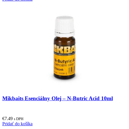
Mikbaits Esenciálny Olej – N-Butric Acid 10ml
€
7.49
s DPH
Pridať do košíka