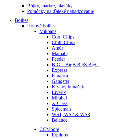
Bójky, markre, plaváky
Pomôcky na ďaleké nahadzovanie
Boilies
Hotové boilies
Mikbaits
Corn Chips
Chilli Chips
Amúr
ManiaQ
Feeder
BIG – BigB BigS BigC
Express
Fanatica
Gangster
Krvavý huňáček
Liverix
Mirabel
X-Class
Spiceman
WS1, WS2 & WS3
Balance
CCMoore
Equinox