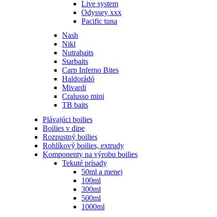
Live system
Odyssey xxx
Pacific tuna
Nash
Nikl
Nutrabaits
Starbaits
Carp Inferno Bites
Haldorádó
Mivardi
Cralusso mini
TB baits
Plávajúci boilies
Boilies v dipe
Rozpustný boilies
Rohlíkový boilies, extrudy
Komponenty na výrobu boilies
Tekuté prísady
50ml a menej
100ml
300ml
500ml
1000ml