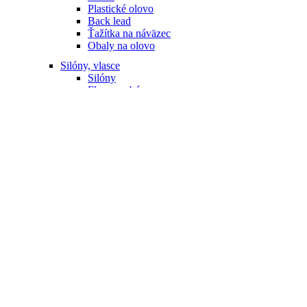
Plastické olovo
Back lead
Ťažítka na náväzec
Obaly na olovo
Silóny, vlasce
Silóny
Fluorocarbóny
Náväzcové silóny
Silóny na zig rig
Ostatné
Šnúry
Pletené šnúry
Náväzcové šnúry
Nanofil
Olovenné šnúry, shock leader
Šokové šnúry, vlasce
Náväzce, hotové montáže
Náväzce
Hotové montáže
Olovenné náväzce, montáže
Ronnie Rig
Krmítka