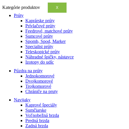
Kategórie produktov
X
Prúty
Kaprárske prúty
Prívlačové prúty
Feedrové, matchové prúty
Sumcové prúty
Spomb, Spod, Marker
Specialist prúty
Teleskopické prúty
Náhradné špičky, nástavce
Izotopy do udíc
Púzdra na prúty
Jednokomorové
Dvojkomorové
Trojkomorové
Chrániče na pruty
Navijaky
Kaprové špeciály
Sumčiarske
Voľnobežná brzda
Predná brzda
Zadná brzda