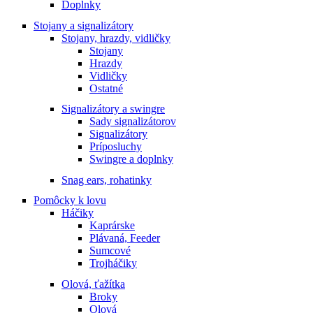
Doplnky
Stojany a signalizátory
Stojany, hrazdy, vidličky
Stojany
Hrazdy
Vidličky
Ostatné
Signalizátory a swingre
Sady signalizátorov
Signalizátory
Príposluchy
Swingre a doplnky
Snag ears, rohatinky
Pomôcky k lovu
Háčiky
Kaprárske
Plávaná, Feeder
Sumcové
Trojháčiky
Olová, ťažítka
Broky
Olová