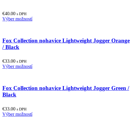
€
40.00
s DPH
This
Výber možností
product
has
multiple
Fox Collection nohavice Lightweight Jogger Orange
variants.
The
/ Black
options
may
€
33.00
be
s DPH
This
Výber možností
chosen
product
on
has
the
multiple
product
Fox Collection nohavice Lightweight Jogger Green /
variants.
page
The
Black
options
may
€
33.00
be
s DPH
This
Výber možností
chosen
product
on
has
the
multiple
product