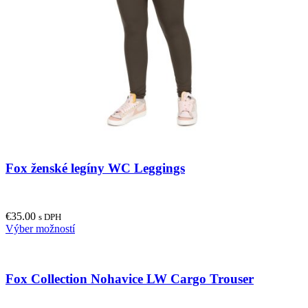
options
may
be
chosen
on
the
product
page
Fox ženské legíny WC Leggings
€
35.00
s DPH
This
Výber možností
product
has
multiple
Fox Collection Nohavice LW Cargo Trouser
variants.
The
options