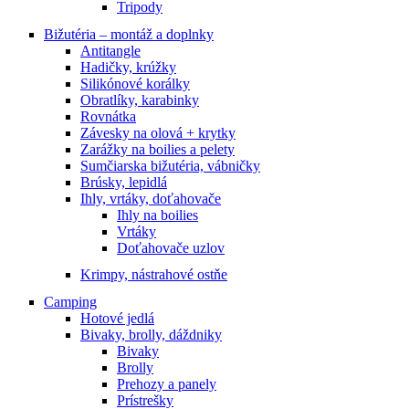
Tripody
Bižutéria – montáž a doplnky
Antitangle
Hadičky, krúžky
Silikónové korálky
Obratlíky, karabinky
Rovnátka
Závesky na olová + krytky
Zarážky na boilies a pelety
Sumčiarska bižutéria, vábničky
Brúsky, lepidlá
Ihly, vrtáky, doťahovače
Ihly na boilies
Vrtáky
Doťahovače uzlov
Krimpy, nástrahové ostňe
Camping
Hotové jedlá
Bivaky, brolly, dáždniky
Bivaky
Brolly
Prehozy a panely
Prístrešky