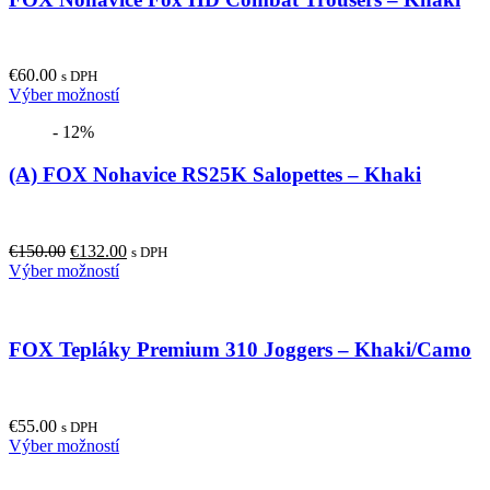
The
options
may
€
60.00
be
s DPH
This
Výber možností
chosen
product
on
- 12%
has
the
multiple
product
(A) FOX Nohavice RS25K Salopettes – Khaki
variants.
page
The
options
may
Original
Current
€
150.00
€
132.00
be
s DPH
price
This
price
Výber možností
chosen
was:
product
is:
on
€150.00.
has
€132.00.
the
multiple
product
FOX Tepláky Premium 310 Joggers – Khaki/Camo
variants.
page
The
options
may
€
55.00
be
s DPH
This
Výber možností
chosen
product
on
has
the