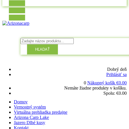
HĽADAŤ
Dobrý deň
Prihlásiť sa
0
Nákupný košík
€
0.00
Nemáte žiadne produkty v košíku.
Spolu:
€
0.00
Domov
Vernostný systém
Virtuálna prehliadka predajne
Arizona Carp Lake
Jazero Dlhé kusy
Kontakt