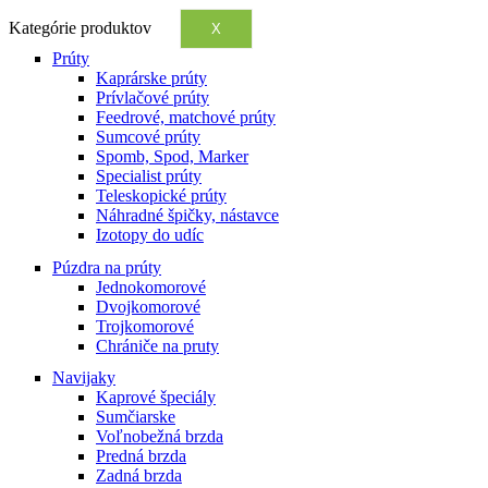
Kategórie produktov
X
Prúty
Kaprárske prúty
Prívlačové prúty
Feedrové, matchové prúty
Sumcové prúty
Spomb, Spod, Marker
Specialist prúty
Teleskopické prúty
Náhradné špičky, nástavce
Izotopy do udíc
Púzdra na prúty
Jednokomorové
Dvojkomorové
Trojkomorové
Chrániče na pruty
Navijaky
Kaprové špeciály
Sumčiarske
Voľnobežná brzda
Predná brzda
Zadná brzda