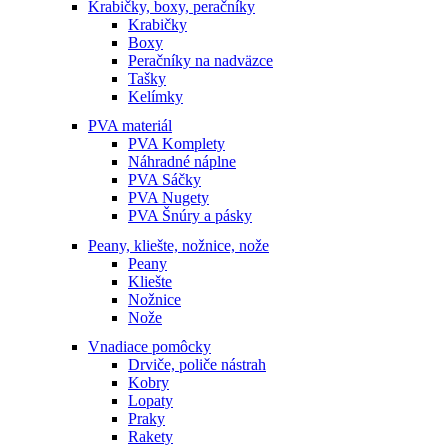
Krabičky, boxy, peračníky
Krabičky
Boxy
Peračníky na nadväzce
Tašky
Kelímky
PVA materiál
PVA Komplety
Náhradné náplne
PVA Sáčky
PVA Nugety
PVA Šnúry a pásky
Peany, kliešte, nožnice, nože
Peany
Kliešte
Nožnice
Nože
Vnadiace pomôcky
Drviče, poliče nástrah
Kobry
Lopaty
Praky
Rakety