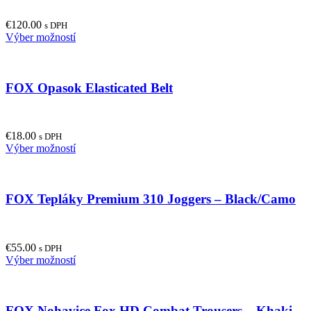
options
may
€
120.00
be
s DPH
This
Výber možností
chosen
product
on
has
the
multiple
product
FOX Opasok Elasticated Belt
variants.
page
The
options
may
€
18.00
be
s DPH
This
Výber možností
chosen
product
on
has
the
multiple
product
FOX Tepláky Premium 310 Joggers – Black/Camo
variants.
page
The
options
may
€
55.00
be
s DPH
This
Výber možností
chosen
product
on
has
the
multiple
product
FOX Nohavice Fox HD Combat Trousers – Khaki
variants.
page