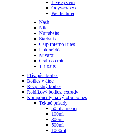
Live system
Odyssey xxx
Pacific tuna
Nash
Nikl
Nutrabaits
Starbaits
Carp Inferno Bites
Haldorádó
Mivardi
Cralusso mini
TB baits
Plávajúci boilies
Boilies v dipe
Rozpustný boilies
Rohlíkový boilies, extrudy
Komponenty na výrobu boilies
Tekuté prísady
50ml a menej
100ml
300ml
500ml
1000ml