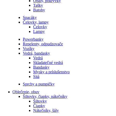
Obaly, pokrývky
Tašky
Batohy
Spacáky
Čelovky, lampy
Čelovky
Lampy
Powerbanky
Repelenty, odpudzovače
Vozíky
Vedrá, bandasky
Vedrá
Skladateľné vedrá
Bandasky
Mysky a príslušenstvo
Sitá
Sprchy a pumpičky
Oblečenie, obuv
Šiltovky, čiapky, nákrčníky
Šiltovky
Čiapky
Nákrčníky, šály