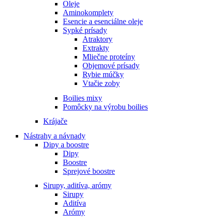
Oleje
Aminokomplety
Esencie a esenciálne oleje
Sypké prísady
Atraktory
Extrakty
Mliečne proteíny
Objemové prísady
Rybie múčky
Vtačie zoby
Boilies mixy
Pomôcky na výrobu boilies
Krájače
Nástrahy a návnady
Dipy a boostre
Dipy
Boostre
Sprejové boostre
Sirupy, aditíva, arómy
Sirupy
Aditíva
Arómy