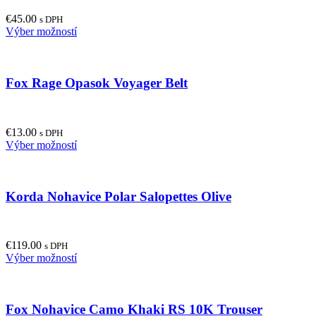
may
€
45.00
be
s DPH
This
Výber možností
chosen
product
on
has
the
multiple
product
Fox Rage Opasok Voyager Belt
variants.
page
The
options
may
€
13.00
be
s DPH
This
Výber možností
chosen
product
on
has
the
multiple
product
Korda Nohavice Polar Salopettes Olive
variants.
page
The
options
may
€
119.00
be
s DPH
This
Výber možností
chosen
product
on
has
the
multiple
product
Fox Nohavice Camo Khaki RS 10K Trouser
variants.
page