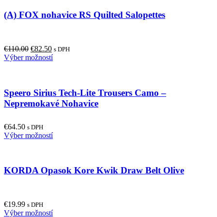
(A) FOX nohavice RS Quilted Salopettes
Original
Current
€
110.00
€
82.50
s DPH
price
price
This
Výber možností
was:
is:
product
€110.00.
€82.50.
has
multiple
Speero Sirius Tech-Lite Trousers Camo –
variants.
The
Nepremokavé Nohavice
options
may
€
64.50
be
s DPH
This
Výber možností
chosen
product
on
has
the
multiple
product
KORDA Opasok Kore Kwik Draw Belt Olive
variants.
page
The
options
may
€
19.99
be
s DPH
This
Výber možností
chosen