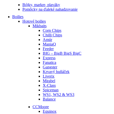
Bójky, markre, plaváky
Pomôcky na ďaleké nahadzovanie
Boilies
Hotové boilies
Mikbaits
Corn Chips
Chilli Chips
Amúr
ManiaQ
Feeder
BIG – BigB BigS BigC
Express
Fanatica
Gangster
Krvavý huňáček
Liverix
Mirabel
X-Class
Spiceman
WS1, WS2 & WS3
Balance
CCMoore
Equinox