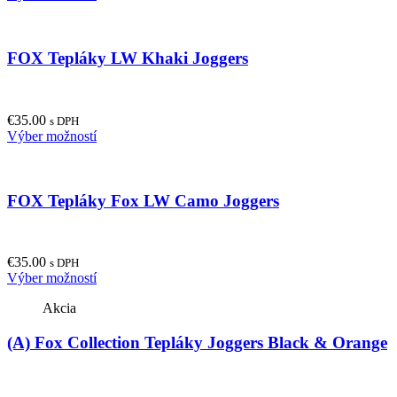
product
on
has
the
multiple
product
FOX Tepláky LW Khaki Joggers
variants.
page
The
options
may
€
35.00
be
s DPH
This
Výber možností
chosen
product
on
has
the
multiple
product
FOX Tepláky Fox LW Camo Joggers
variants.
page
The
options
may
€
35.00
be
s DPH
This
Výber možností
chosen
product
on
Akcia
has
the
multiple
product
(A) Fox Collection Tepláky Joggers Black & Orange
variants.
page
The
options
may