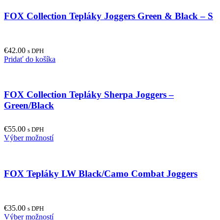
multiple
product
FOX Collection Tepláky Joggers Green & Black – S
variants.
page
The
options
may
€
42.00
be
s DPH
Pridať do košíka
chosen
on
the
product
FOX Collection Tepláky Sherpa Joggers –
page
Green/Black
€
55.00
s DPH
This
Výber možností
product
has
multiple
FOX Tepláky LW Black/Camo Combat Joggers
variants.
The
options
may
€
35.00
be
s DPH
This
Výber možností
chosen