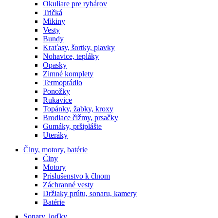
Okuliare pre rybárov
Tričká
Mikiny
Vesty
Bundy
Kraťasy, šortky, plavky
Nohavice, tepláky
Opasky
Zimné komplety
Termoprádlo
Ponožky
Rukavice
Topánky, žabky, kroxy
Brodiace čižmy, prsačky
Gumáky, pršiplášte
Uteráky
Člny, motory, batérie
Člny
Motory
Príslušenstvo k člnom
Záchranné vesty
Držiaky prútu, sonaru, kamery
Batérie
Sonary, loďky