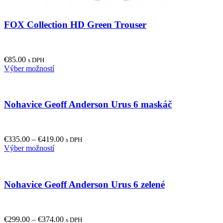
FOX Collection HD Green Trouser
€
85.00
s DPH
This
Výber možností
product
has
multiple
Nohavice Geoff Anderson Urus 6 maskáč
variants.
The
options
may
€
335.00
–
€
419.00
be
s DPH
This
Výber možností
chosen
product
on
has
the
multiple
product
Nohavice Geoff Anderson Urus 6 zelené
variants.
page
The
options
may
€
299.00
–
€
374.00
be
s DPH