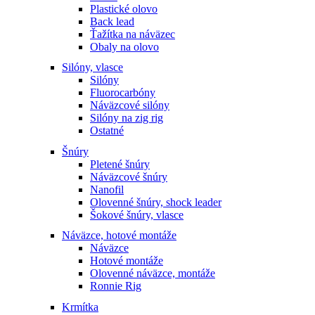
Plastické olovo
Back lead
Ťažítka na náväzec
Obaly na olovo
Silóny, vlasce
Silóny
Fluorocarbóny
Náväzcové silóny
Silóny na zig rig
Ostatné
Šnúry
Pletené šnúry
Náväzcové šnúry
Nanofil
Olovenné šnúry, shock leader
Šokové šnúry, vlasce
Náväzce, hotové montáže
Náväzce
Hotové montáže
Olovenné náväzce, montáže
Ronnie Rig
Krmítka