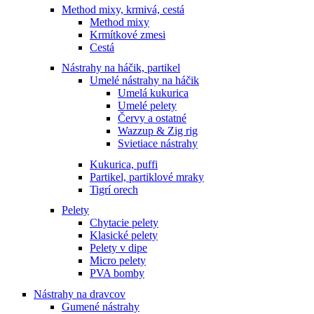
Method mixy, krmivá, cestá
Method mixy
Krmítkové zmesi
Cestá
Nástrahy na háčik, partikel
Umelé nástrahy na háčik
Umelá kukurica
Umelé pelety
Červy a ostatné
Wazzup & Zig rig
Svietiace nástrahy
Kukurica, puffi
Partikel, partiklové mraky
Tigrí orech
Pelety
Chytacie pelety
Klasické pelety
Pelety v dipe
Micro pelety
PVA bomby
Nástrahy na dravcov
Gumené nástrahy