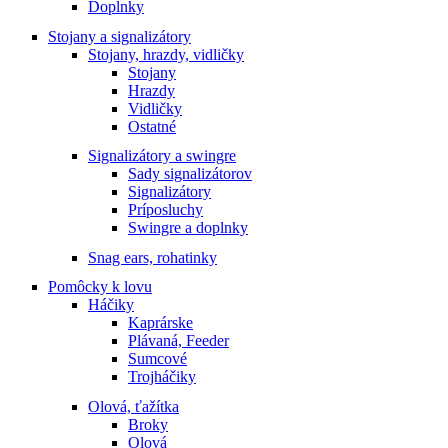
Doplnky
Stojany a signalizátory
Stojany, hrazdy, vidličky
Stojany
Hrazdy
Vidličky
Ostatné
Signalizátory a swingre
Sady signalizátorov
Signalizátory
Príposluchy
Swingre a doplnky
Snag ears, rohatinky
Pomôcky k lovu
Háčiky
Kaprárske
Plávaná, Feeder
Sumcové
Trojháčiky
Olová, ťažítka
Broky
Olová