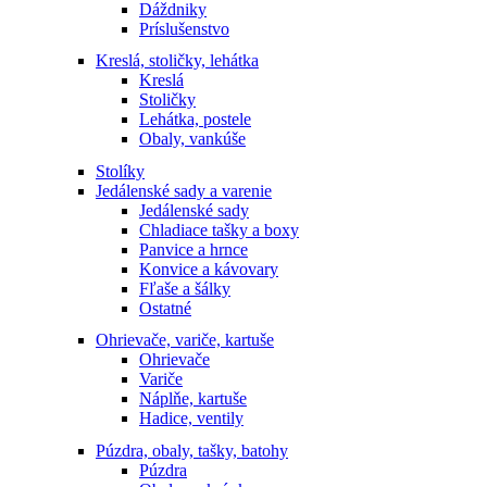
Dáždniky
Príslušenstvo
Kreslá, stoličky, lehátka
Kreslá
Stoličky
Lehátka, postele
Obaly, vankúše
Stolíky
Jedálenské sady a varenie
Jedálenské sady
Chladiace tašky a boxy
Panvice a hrnce
Konvice a kávovary
Fľaše a šálky
Ostatné
Ohrievače, variče, kartuše
Ohrievače
Variče
Náplňe, kartuše
Hadice, ventily
Púzdra, obaly, tašky, batohy
Púzdra