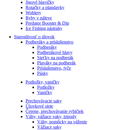
Jigové hlavičky
Rotačky a plandavky
Woblery
Ryby v náleve
Predator Booster & Dip
Ice Fishing nástrahy
Starostlivosť o úlovok
Podberáky a príslušenstvo
Podberáky
Podberákové hlavy
Sieťky na podberák
Plaváky na podberák
Príslušenstvo, tyče
Pásky
Podložky, vaničky
Podložky
Vaničky
Prechovávacie saky
Úlovkové siete
Čerene, prechovávanie rybičiek
Váhy, vážiace vaky, tripody
Váhy, pomôcky na váženie
Vážiace saky