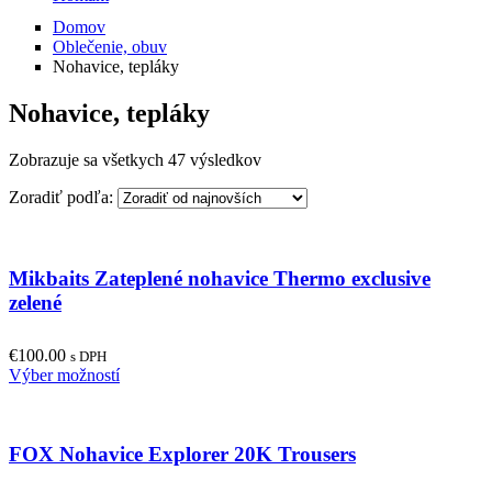
Domov
Oblečenie, obuv
Nohavice, tepláky
Nohavice, tepláky
Zobrazuje sa všetkych 47 výsledkov
Zoradiť podľa:
Mikbaits Zateplené nohavice Thermo exclusive
zelené
€
100.00
s DPH
This
Výber možností
product
has
multiple
FOX Nohavice Explorer 20K Trousers
variants.
The