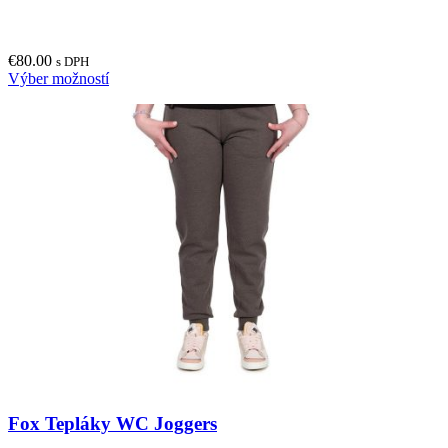
The
options
may
€
80.00
be
s DPH
This
Výber možností
chosen
product
on
has
the
multiple
product
variants.
page
The
options
may
be
chosen
on
the
product
page
Fox Tepláky WC Joggers