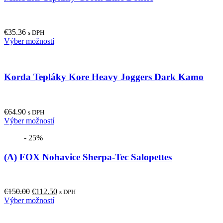
€
35.36
s DPH
This
Výber možností
product
has
multiple
Korda Tepláky Kore Heavy Joggers Dark Kamo
variants.
The
options
may
€
64.90
be
s DPH
This
Výber možností
chosen
product
on
- 25%
has
the
multiple
product
(A) FOX Nohavice Sherpa-Tec Salopettes
variants.
page
The
options
may
Original
Current
€
150.00
€
112.50
be
s DPH
price
This
price
Výber možností
chosen
was:
product
is:
on
€150.00.
has
€112.50.
the