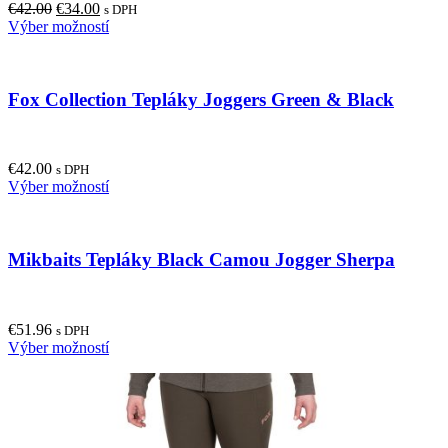
Original
Current
€
42.00
€
34.00
be
s DPH
price
price
This
Výber možností
chosen
was:
is:
product
on
€42.00.
€34.00.
has
the
multiple
product
Fox Collection Tepláky Joggers Green & Black
variants.
page
The
options
may
€
42.00
be
s DPH
This
Výber možností
chosen
product
on
has
the
multiple
product
Mikbaits Tepláky Black Camou Jogger Sherpa
variants.
page
The
options
may
€
51.96
be
s DPH
This
Výber možností
chosen
product
on
has
the
multiple
product
variants.
page
The