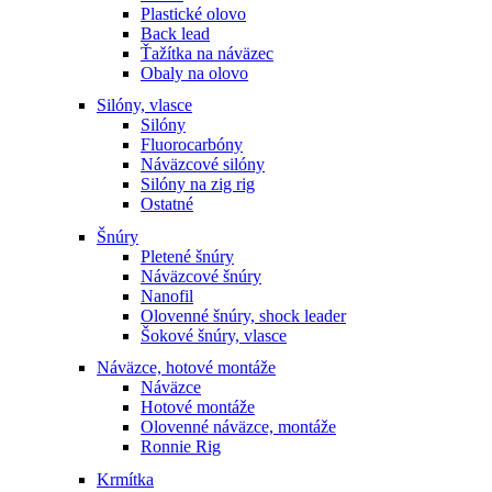
Plastické olovo
Back lead
Ťažítka na náväzec
Obaly na olovo
Silóny, vlasce
Silóny
Fluorocarbóny
Náväzcové silóny
Silóny na zig rig
Ostatné
Šnúry
Pletené šnúry
Náväzcové šnúry
Nanofil
Olovenné šnúry, shock leader
Šokové šnúry, vlasce
Náväzce, hotové montáže
Náväzce
Hotové montáže
Olovenné náväzce, montáže
Ronnie Rig
Krmítka