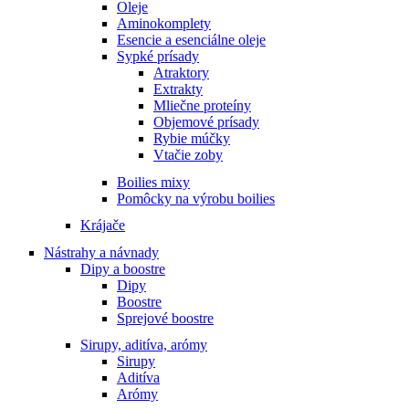
Oleje
Aminokomplety
Esencie a esenciálne oleje
Sypké prísady
Atraktory
Extrakty
Mliečne proteíny
Objemové prísady
Rybie múčky
Vtačie zoby
Boilies mixy
Pomôcky na výrobu boilies
Krájače
Nástrahy a návnady
Dipy a boostre
Dipy
Boostre
Sprejové boostre
Sirupy, aditíva, arómy
Sirupy
Aditíva
Arómy