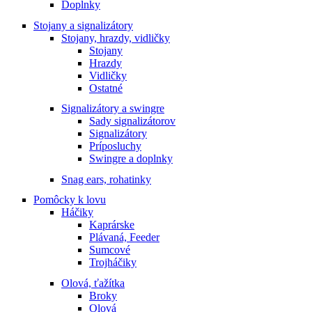
Doplnky
Stojany a signalizátory
Stojany, hrazdy, vidličky
Stojany
Hrazdy
Vidličky
Ostatné
Signalizátory a swingre
Sady signalizátorov
Signalizátory
Príposluchy
Swingre a doplnky
Snag ears, rohatinky
Pomôcky k lovu
Háčiky
Kaprárske
Plávaná, Feeder
Sumcové
Trojháčiky
Olová, ťažítka
Broky
Olová