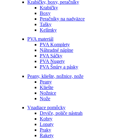
Krabičky, boxy, peračníky
Krabičky
Boxy
Peračníky na nadväzce
Tašky
Kelímky
PVA materiál
PVA Komplety
Náhradné náplne
PVA Sáčky
PVA Nugety
PVA Šnúry a pásky
Peany, kliešte, nožnice, nože
Peany
Kliešte
Nožnice
Nože
Vnadiace pomôcky
Drviče, poliče nástrah
Kobry
Lopaty
Praky
Rakety