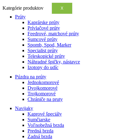
Kategórie produktov
X
Prúty
Kaprárske prúty
Prívlačové prúty
Feedrové, matchové prúty
Sumcové prúty
Spomb, Spod, Marker
Specialist prúty
Teleskopické prúty
Náhradné špičky, nástavce
Izotopy do udíc
Púzdra na prúty
Jednokomorové
Dvojkomorové
Trojkomorové
Chrániče na pruty
Navijaky
Kaprové špeciály
Sumčiarske
Voľnobežná brzda
Predná brzda
Zadná brzda