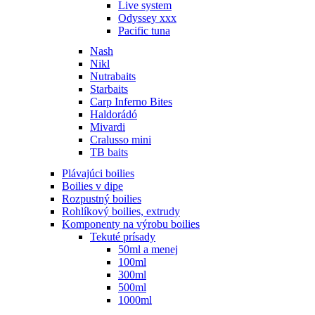
Live system
Odyssey xxx
Pacific tuna
Nash
Nikl
Nutrabaits
Starbaits
Carp Inferno Bites
Haldorádó
Mivardi
Cralusso mini
TB baits
Plávajúci boilies
Boilies v dipe
Rozpustný boilies
Rohlíkový boilies, extrudy
Komponenty na výrobu boilies
Tekuté prísady
50ml a menej
100ml
300ml
500ml
1000ml