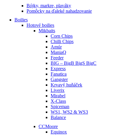
Bójky, markre, plaváky
Pomôcky na ďaleké nahadzovanie
Boilies
Hotové boilies
Mikbaits
Corn Chips
Chilli Chips
Amúr
ManiaQ
Feeder
BIG – BigB BigS BigC
Express
Fanatica
Gangster
Krvavý huňáček
Liverix
Mirabel
X-Class
Spiceman
WS1, WS2 & WS3
Balance
CCMoore
Equinox