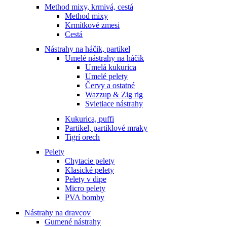
Method mixy, krmivá, cestá
Method mixy
Krmítkové zmesi
Cestá
Nástrahy na háčik, partikel
Umelé nástrahy na háčik
Umelá kukurica
Umelé pelety
Červy a ostatné
Wazzup & Zig rig
Svietiace nástrahy
Kukurica, puffi
Partikel, partiklové mraky
Tigrí orech
Pelety
Chytacie pelety
Klasické pelety
Pelety v dipe
Micro pelety
PVA bomby
Nástrahy na dravcov
Gumené nástrahy