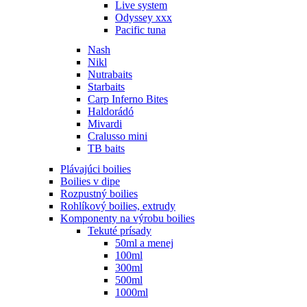
Live system
Odyssey xxx
Pacific tuna
Nash
Nikl
Nutrabaits
Starbaits
Carp Inferno Bites
Haldorádó
Mivardi
Cralusso mini
TB baits
Plávajúci boilies
Boilies v dipe
Rozpustný boilies
Rohlíkový boilies, extrudy
Komponenty na výrobu boilies
Tekuté prísady
50ml a menej
100ml
300ml
500ml
1000ml