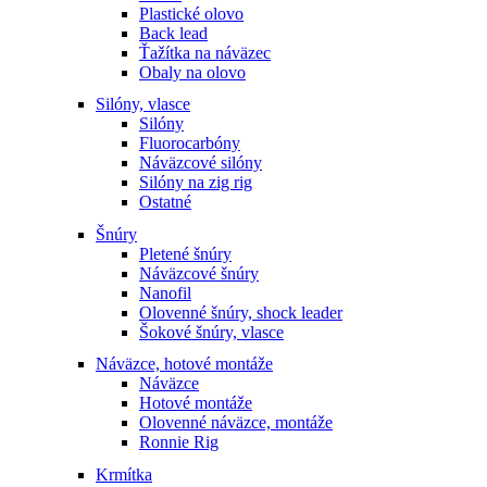
Plastické olovo
Back lead
Ťažítka na náväzec
Obaly na olovo
Silóny, vlasce
Silóny
Fluorocarbóny
Náväzcové silóny
Silóny na zig rig
Ostatné
Šnúry
Pletené šnúry
Náväzcové šnúry
Nanofil
Olovenné šnúry, shock leader
Šokové šnúry, vlasce
Náväzce, hotové montáže
Náväzce
Hotové montáže
Olovenné náväzce, montáže
Ronnie Rig
Krmítka