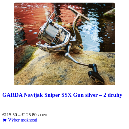
GARDA Naviják Sniper SSX Gun silver – 2 druhy
€
115.50
–
€
125.80
s DPH
This
Výber možností
product