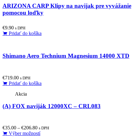
ARIZONA CARP Klipy na navijak pre vyvážanie
pomocou loďky
€
9.90
s DPH
Pridať do košíka
Shimano Aero Technium Magnesium 14000 XTD
€
719.00
s DPH
Pridať do košíka
Akcia
(A) FOX naviják 12000XC – CRL083
€
35.00
–
€
206.80
s DPH
This
Výber možností
product