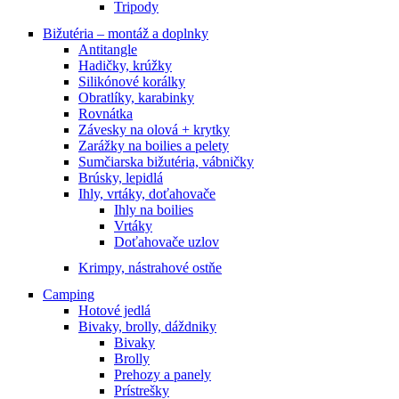
Tripody
Bižutéria – montáž a doplnky
Antitangle
Hadičky, krúžky
Silikónové korálky
Obratlíky, karabinky
Rovnátka
Závesky na olová + krytky
Zarážky na boilies a pelety
Sumčiarska bižutéria, vábničky
Brúsky, lepidlá
Ihly, vrtáky, doťahovače
Ihly na boilies
Vrtáky
Doťahovače uzlov
Krimpy, nástrahové ostňe
Camping
Hotové jedlá
Bivaky, brolly, dáždniky
Bivaky
Brolly
Prehozy a panely
Prístrešky