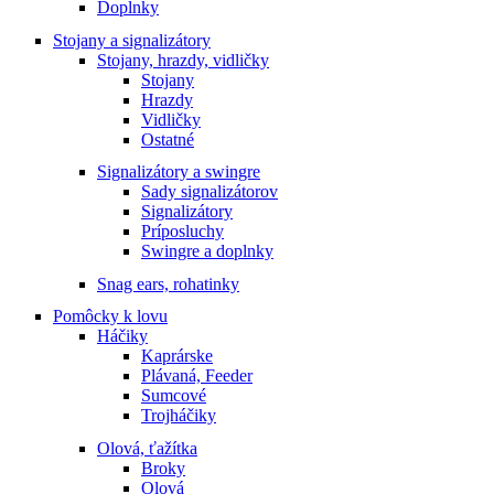
Doplnky
Stojany a signalizátory
Stojany, hrazdy, vidličky
Stojany
Hrazdy
Vidličky
Ostatné
Signalizátory a swingre
Sady signalizátorov
Signalizátory
Príposluchy
Swingre a doplnky
Snag ears, rohatinky
Pomôcky k lovu
Háčiky
Kaprárske
Plávaná, Feeder
Sumcové
Trojháčiky
Olová, ťažítka
Broky
Olová