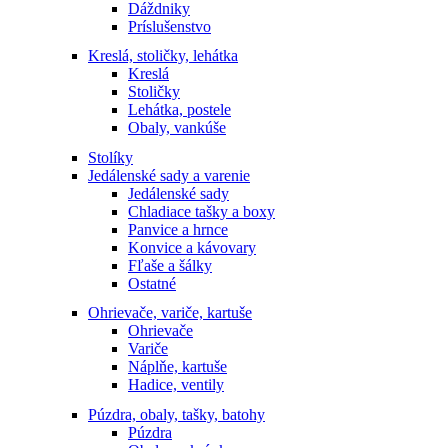
Dáždniky
Príslušenstvo
Kreslá, stoličky, lehátka
Kreslá
Stoličky
Lehátka, postele
Obaly, vankúše
Stolíky
Jedálenské sady a varenie
Jedálenské sady
Chladiace tašky a boxy
Panvice a hrnce
Konvice a kávovary
Fľaše a šálky
Ostatné
Ohrievače, variče, kartuše
Ohrievače
Variče
Náplňe, kartuše
Hadice, ventily
Púzdra, obaly, tašky, batohy
Púzdra