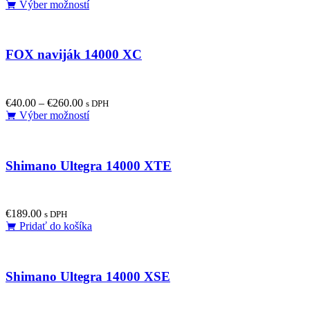
This
Výber možností
product
has
multiple
FOX naviják 14000 XC
variants.
The
options
may
€
40.00
–
€
260.00
be
s DPH
This
Výber možností
chosen
product
on
has
the
multiple
product
Shimano Ultegra 14000 XTE
variants.
page
The
options
may
€
189.00
be
s DPH
Pridať do košíka
chosen
on
the
product
Shimano Ultegra 14000 XSE
page