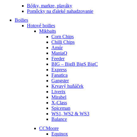
Bójky, markre, plaváky
Pomôcky na ďaleké nahadzovanie
Boilies
Hotové boilies
Mikbaits
Corn Chips
Chilli Chips
Amúr
ManiaQ
Feeder
BIG – BigB BigS BigC
Express
Fanatica
Gangster
Krvavý huňáček
Liverix
Mirabel
X-Class
Spiceman
WS1, WS2 & WS3
Balance
CCMoore
Equinox