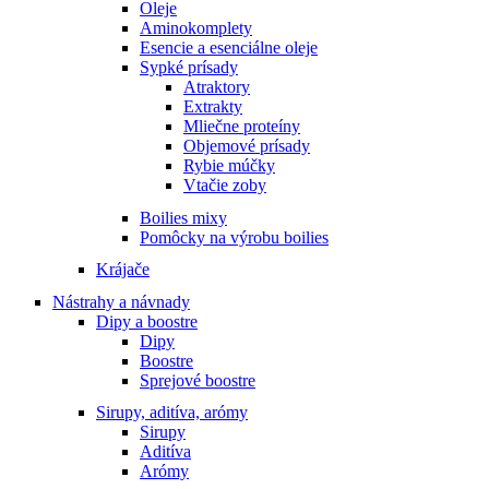
Oleje
Aminokomplety
Esencie a esenciálne oleje
Sypké prísady
Atraktory
Extrakty
Mliečne proteíny
Objemové prísady
Rybie múčky
Vtačie zoby
Boilies mixy
Pomôcky na výrobu boilies
Krájače
Nástrahy a návnady
Dipy a boostre
Dipy
Boostre
Sprejové boostre
Sirupy, aditíva, arómy
Sirupy
Aditíva
Arómy