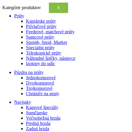
Kategórie produktov
X
Prúty
Kaprárske prúty
Prívlačové prúty
Feedrové, matchové prúty
Sumcové prúty
Spomb, Spod, Marker
Specialist prúty
Teleskopické prúty
Náhradné špičky, nástavce
Izotopy do udíc
Púzdra na prúty
Jednokomorové
Dvojkomorové
Trojkomorové
Chrániče na pruty
Navijaky
Kaprové špeciály
Sumčiarske
Voľnobežná brzda
Predná brzda
Zadná brzda