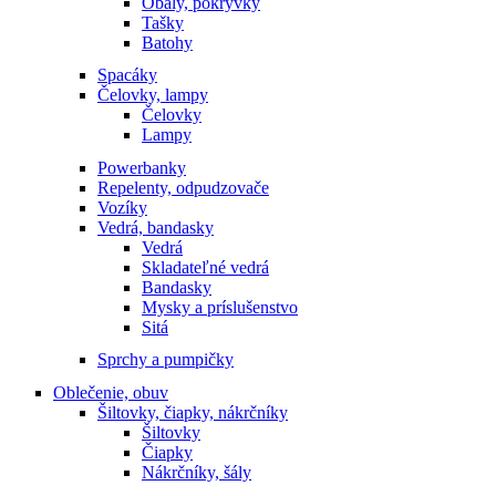
Obaly, pokrývky
Tašky
Batohy
Spacáky
Čelovky, lampy
Čelovky
Lampy
Powerbanky
Repelenty, odpudzovače
Vozíky
Vedrá, bandasky
Vedrá
Skladateľné vedrá
Bandasky
Mysky a príslušenstvo
Sitá
Sprchy a pumpičky
Oblečenie, obuv
Šiltovky, čiapky, nákrčníky
Šiltovky
Čiapky
Nákrčníky, šály