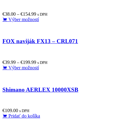
€
38.00
–
€
154.99
s DPH
This
Výber možností
product
has
multiple
FOX naviják FX13 – CRL071
variants.
The
options
may
€
39.99
–
€
199.99
be
s DPH
This
Výber možností
chosen
product
on
has
the
multiple
product
Shimano AERLEX 10000XSB
variants.
page
The
options
may
€
109.00
be
s DPH
Pridať do košíka
chosen
on
the
product