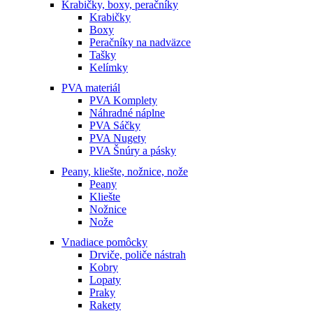
Krabičky, boxy, peračníky
Krabičky
Boxy
Peračníky na nadväzce
Tašky
Kelímky
PVA materiál
PVA Komplety
Náhradné náplne
PVA Sáčky
PVA Nugety
PVA Šnúry a pásky
Peany, kliešte, nožnice, nože
Peany
Kliešte
Nožnice
Nože
Vnadiace pomôcky
Drviče, poliče nástrah
Kobry
Lopaty
Praky
Rakety