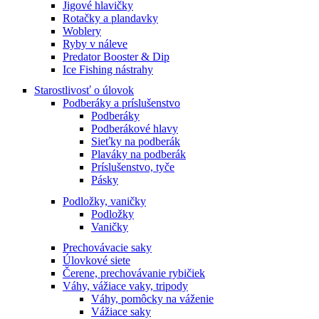
Jigové hlavičky
Rotačky a plandavky
Woblery
Ryby v náleve
Predator Booster & Dip
Ice Fishing nástrahy
Starostlivosť o úlovok
Podberáky a príslušenstvo
Podberáky
Podberákové hlavy
Sieťky na podberák
Plaváky na podberák
Príslušenstvo, tyče
Pásky
Podložky, vaničky
Podložky
Vaničky
Prechovávacie saky
Úlovkové siete
Čerene, prechovávanie rybičiek
Váhy, vážiace vaky, tripody
Váhy, pomôcky na váženie
Vážiace saky