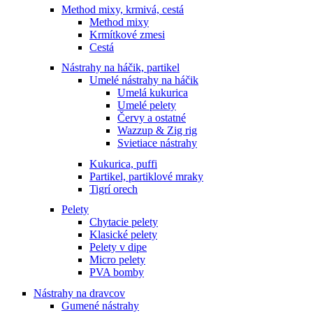
Method mixy, krmivá, cestá
Method mixy
Krmítkové zmesi
Cestá
Nástrahy na háčik, partikel
Umelé nástrahy na háčik
Umelá kukurica
Umelé pelety
Červy a ostatné
Wazzup & Zig rig
Svietiace nástrahy
Kukurica, puffi
Partikel, partiklové mraky
Tigrí orech
Pelety
Chytacie pelety
Klasické pelety
Pelety v dipe
Micro pelety
PVA bomby
Nástrahy na dravcov
Gumené nástrahy