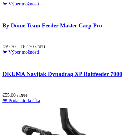
This
Výber možností
chosen
product
on
has
the
multiple
product
By Döme Team Feeder Master Carp Pro
variants.
page
The
options
may
€
59.70
–
€
62.70
be
s DPH
This
Výber možností
chosen
product
on
has
the
multiple
product
OKUMA Navijak Dynadrag XP Baitfeeder 7000
variants.
page
The
options
may
€
55.00
be
s DPH
Pridať do košíka
chosen
on
the
product
page