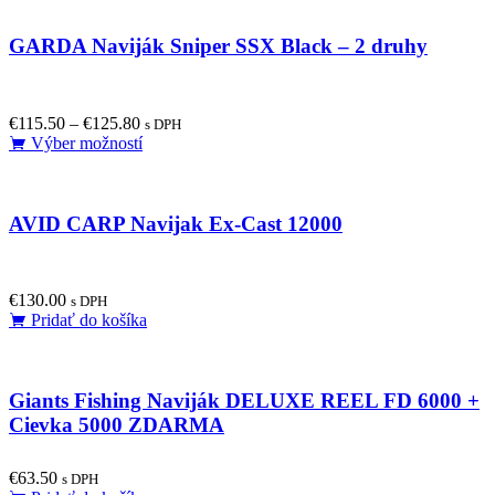
has
multiple
GARDA Naviják Sniper SSX Black – 2 druhy
variants.
The
options
may
€
115.50
–
€
125.80
be
s DPH
This
Výber možností
chosen
product
on
has
the
multiple
product
AVID CARP Navijak Ex-Cast 12000
variants.
page
The
options
may
€
130.00
be
s DPH
Pridať do košíka
chosen
on
the
product
Giants Fishing Naviják DELUXE REEL FD 6000 +
page
Cievka 5000 ZDARMA
€
63.50
s DPH