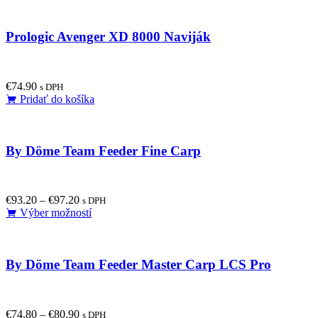
has
multiple
Prologic Avenger XD 8000 Naviják
variants.
The
options
may
€
74.90
be
s DPH
Pridať do košíka
chosen
on
the
product
By Döme Team Feeder Fine Carp
page
€
93.20
–
€
97.20
s DPH
This
Výber možností
product
has
multiple
By Döme Team Feeder Master Carp LCS Pro
variants.
The
options
may
€
74.80
–
€
80.90
be
s DPH