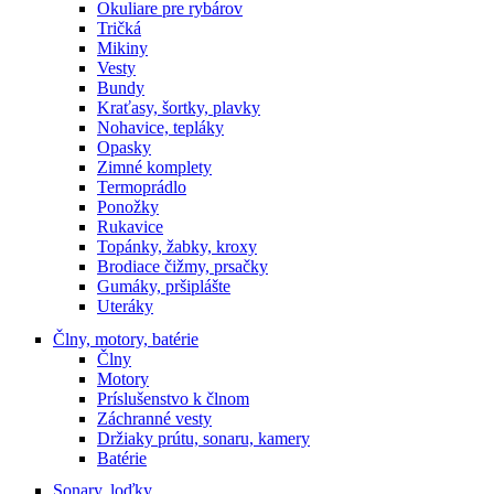
Okuliare pre rybárov
Tričká
Mikiny
Vesty
Bundy
Kraťasy, šortky, plavky
Nohavice, tepláky
Opasky
Zimné komplety
Termoprádlo
Ponožky
Rukavice
Topánky, žabky, kroxy
Brodiace čižmy, prsačky
Gumáky, pršiplášte
Uteráky
Člny, motory, batérie
Člny
Motory
Príslušenstvo k člnom
Záchranné vesty
Držiaky prútu, sonaru, kamery
Batérie
Sonary, loďky