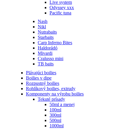
Live system
Odyssey xxx
Pacific tuna
Nash
Nikl
Nutrabaits
Starbaits
Carp Inferno Bites
Haldorádó
Mivardi
Cralusso mini
TB baits
Plávajúci boilies
Boilies v dipe
Rozpustný boilies
Rohlíkový boilies, extrudy
Komponenty na výrobu boilies
Tekuté prísady
50ml a menej
100ml
300ml
500ml
1000ml