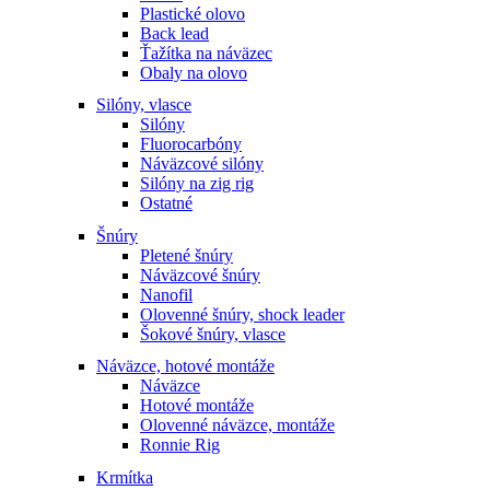
Plastické olovo
Back lead
Ťažítka na náväzec
Obaly na olovo
Silóny, vlasce
Silóny
Fluorocarbóny
Náväzcové silóny
Silóny na zig rig
Ostatné
Šnúry
Pletené šnúry
Náväzcové šnúry
Nanofil
Olovenné šnúry, shock leader
Šokové šnúry, vlasce
Náväzce, hotové montáže
Náväzce
Hotové montáže
Olovenné náväzce, montáže
Ronnie Rig
Krmítka