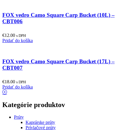
FOX vedro Camo Square Carp Bucket (10L) –
CBT006
€
12.00
s DPH
Pridať do košíka
FOX vedro Camo Square Carp Bucket (17L) –
CBT007
€
18.00
s DPH
Pridať do košíka
Kategórie produktov
Prúty
Kaprárske prúty
Prívlačové prúty