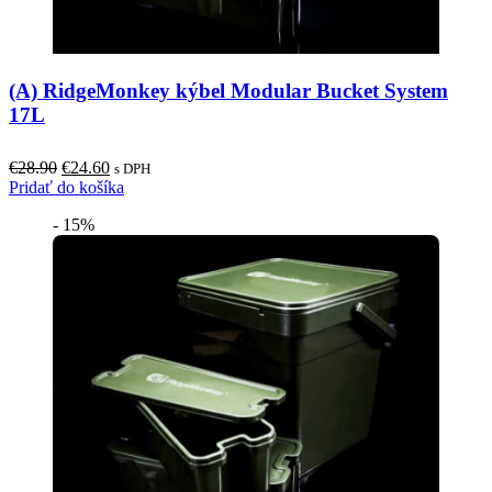
(A) RidgeMonkey kýbel Modular Bucket System
17L
Original
Current
€
28.90
€
24.60
s DPH
price
price
Pridať do košíka
was:
is:
- 15%
€28.90.
€24.60.