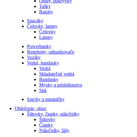
Obaly, pokrývky
Tašky
Batohy
Spacáky
Čelovky, lampy
Čelovky
Lampy
Powerbanky
Repelenty, odpudzovače
Vozíky
Vedrá, bandasky
Vedrá
Skladateľné vedrá
Bandasky
Mysky a príslušenstvo
Sitá
Sprchy a pumpičky
Oblečenie, obuv
Šiltovky, čiapky, nákrčníky
Šiltovky
Čiapky
Nákrčníky, šály