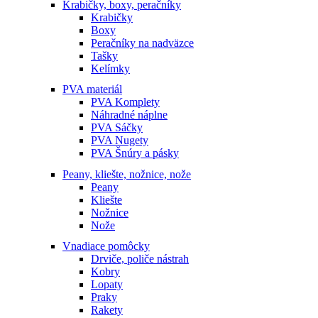
Krabičky, boxy, peračníky
Krabičky
Boxy
Peračníky na nadväzce
Tašky
Kelímky
PVA materiál
PVA Komplety
Náhradné náplne
PVA Sáčky
PVA Nugety
PVA Šnúry a pásky
Peany, kliešte, nožnice, nože
Peany
Kliešte
Nožnice
Nože
Vnadiace pomôcky
Drviče, poliče nástrah
Kobry
Lopaty
Praky
Rakety