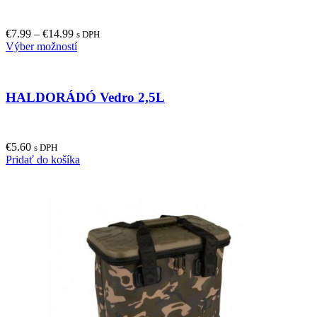
€
7.99
–
€
14.99
s DPH
This
Výber možností
product
has
multiple
HALDORÁDÓ Vedro 2,5L
variants.
The
options
may
€
5.60
be
s DPH
Pridať do košíka
chosen
on
the
product
page