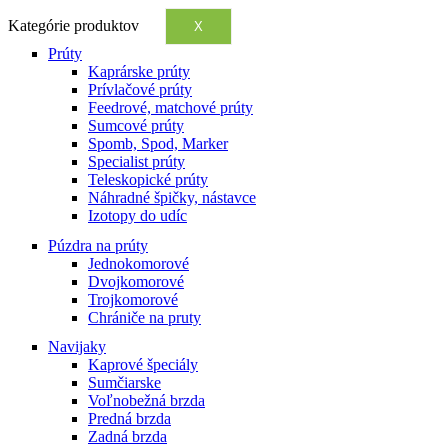
Kategórie produktov
X
Prúty
Kaprárske prúty
Prívlačové prúty
Feedrové, matchové prúty
Sumcové prúty
Spomb, Spod, Marker
Specialist prúty
Teleskopické prúty
Náhradné špičky, nástavce
Izotopy do udíc
Púzdra na prúty
Jednokomorové
Dvojkomorové
Trojkomorové
Chrániče na pruty
Navijaky
Kaprové špeciály
Sumčiarske
Voľnobežná brzda
Predná brzda
Zadná brzda