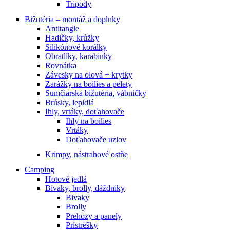
Tripody
Bižutéria – montáž a doplnky
Antitangle
Hadičky, krúžky
Silikónové korálky
Obratlíky, karabinky
Rovnátka
Závesky na olová + krytky
Zarážky na boilies a pelety
Sumčiarska bižutéria, vábničky
Brúsky, lepidlá
Ihly, vrtáky, doťahovače
Ihly na boilies
Vrtáky
Doťahovače uzlov
Krimpy, nástrahové ostňe
Camping
Hotové jedlá
Bivaky, brolly, dáždniky
Bivaky
Brolly
Prehozy a panely
Prístrešky