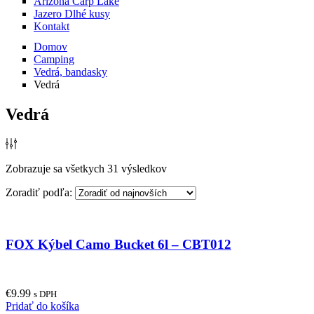
Arizona Carp Lake
Jazero Dlhé kusy
Kontakt
Domov
Camping
Vedrá, bandasky
Vedrá
Vedrá
Zobrazuje sa všetkych 31 výsledkov
Zoradiť podľa:
FOX Kýbel Camo Bucket 6l – CBT012
€
9.99
s DPH
Pridať do košíka