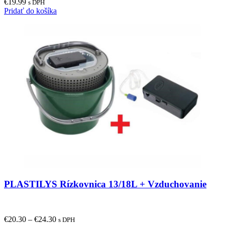
€
19.99
s DPH
Pridať do košíka
PLASTILYS Rízkovnica 13/18L + Vzduchovanie
€
20.30
–
€
24.30
s DPH