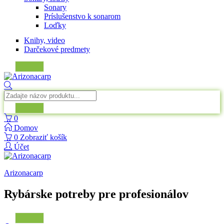
Sonary
Príslušenstvo k sonarom
Loďky
Knihy, video
Darčekové predmety
0
Domov
0
Zobraziť košík
Účet
Arizonacarp
Rybárske potreby pre profesionálov