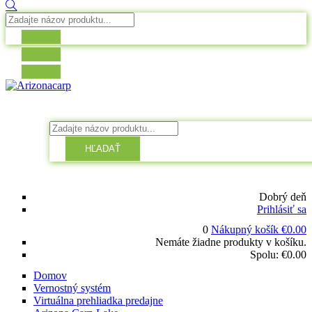
HĽADAŤ
Dobrý deň
Prihlásiť sa
0
Nákupný košík
€
0.00
Nemáte žiadne produkty v košíku.
Spolu:
€
0.00
Domov
Vernostný systém
Virtuálna prehliadka predajne