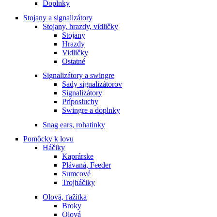
Doplnky
Stojany a signalizátory
Stojany, hrazdy, vidličky
Stojany
Hrazdy
Vidličky
Ostatné
Signalizátory a swingre
Sady signalizátorov
Signalizátory
Príposluchy
Swingre a doplnky
Snag ears, rohatinky
Pomôcky k lovu
Háčiky
Kaprárske
Plávaná, Feeder
Sumcové
Trojháčiky
Olová, ťažítka
Broky
Olová