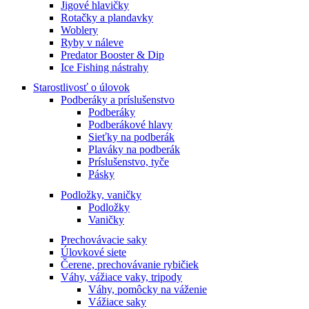
Jigové hlavičky
Rotačky a plandavky
Woblery
Ryby v náleve
Predator Booster & Dip
Ice Fishing nástrahy
Starostlivosť o úlovok
Podberáky a príslušenstvo
Podberáky
Podberákové hlavy
Sieťky na podberák
Plaváky na podberák
Príslušenstvo, tyče
Pásky
Podložky, vaničky
Podložky
Vaničky
Prechovávacie saky
Úlovkové siete
Čerene, prechovávanie rybičiek
Váhy, vážiace vaky, tripody
Váhy, pomôcky na váženie
Vážiace saky