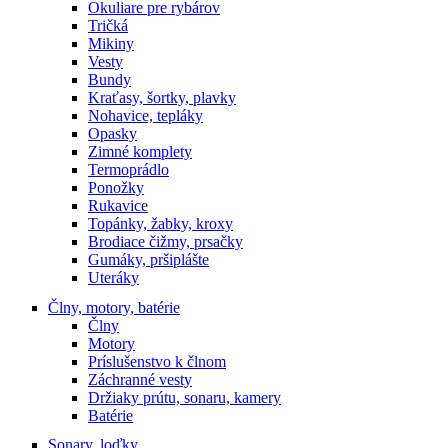
Okuliare pre rybárov
Tričká
Mikiny
Vesty
Bundy
Kraťasy, šortky, plavky
Nohavice, tepláky
Opasky
Zimné komplety
Termoprádlo
Ponožky
Rukavice
Topánky, žabky, kroxy
Brodiace čižmy, prsačky
Gumáky, pršiplášte
Uteráky
Člny, motory, batérie
Člny
Motory
Príslušenstvo k člnom
Záchranné vesty
Držiaky prútu, sonaru, kamery
Batérie
Sonary, loďky