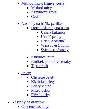
Method mixy, krmivá, cestá
Method mixy
Krmítkové zmesi
Cestá
Nástrahy na háčik, partikel
Umelé nástrahy na háčik
Umelá kukurica
Umelé pelety
Červy a ostatné
Wazzup & Zig rig
Svietiace nástrahy
Kukurica, puffi
Partikel, partiklové mraky
Tigrí orech
Pelety
Chytacie pelety
Klasické pelety
Pelety v dipe
Micro pelety
PVA bomby
Nástrahy na dravcov
Gumené nástrahy