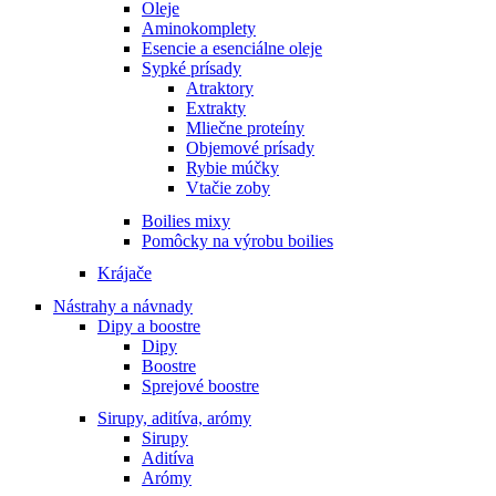
Oleje
Aminokomplety
Esencie a esenciálne oleje
Sypké prísady
Atraktory
Extrakty
Mliečne proteíny
Objemové prísady
Rybie múčky
Vtačie zoby
Boilies mixy
Pomôcky na výrobu boilies
Krájače
Nástrahy a návnady
Dipy a boostre
Dipy
Boostre
Sprejové boostre
Sirupy, aditíva, arómy
Sirupy
Aditíva
Arómy