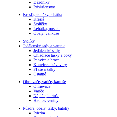
Dáždniky
Príslušenstvo
Kreslá, stoličky, lehátka
Kreslá
Stoličky
Lehátka, postele
Obaly, vankúše
Stolíky
Jedálenské sady a varenie
Jedálenské sady
Chladiace tašky a boxy
Panvice a hrnce
Konvice a kávovary
Fľaše a šálky
Ostatné
Ohrievače, variče, kartuše
Ohrievače
Variče
Náplňe, kartuše
Hadice, ventily
Púzdra, obaly, tašky, batohy
Púzdra