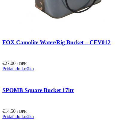
FOX Camolite Water/Rig Bucket – CEV012
€
27.00
s DPH
Pridať do košíka
SPOMB Square Bucket 17ltr
€
14.50
s DPH
Pridať do košíka