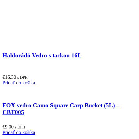
Haldorádó Vedro s tackou 16L
€
16.30
s DPH
Pridať do košíka
FOX vedro Camo Square Carp Bucket (5L) –
CBT005
€
9.00
s DPH
Pridať do košíka