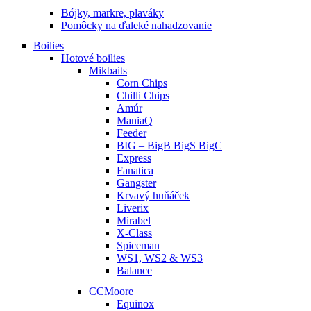
Bójky, markre, plaváky
Pomôcky na ďaleké nahadzovanie
Boilies
Hotové boilies
Mikbaits
Corn Chips
Chilli Chips
Amúr
ManiaQ
Feeder
BIG – BigB BigS BigC
Express
Fanatica
Gangster
Krvavý huňáček
Liverix
Mirabel
X-Class
Spiceman
WS1, WS2 & WS3
Balance
CCMoore
Equinox