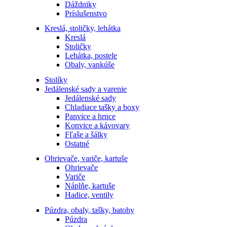
Dáždniky
Príslušenstvo
Kreslá, stoličky, lehátka
Kreslá
Stoličky
Lehátka, postele
Obaly, vankúše
Stolíky
Jedálenské sady a varenie
Jedálenské sady
Chladiace tašky a boxy
Panvice a hrnce
Konvice a kávovary
Fľaše a šálky
Ostatné
Ohrievače, variče, kartuše
Ohrievače
Variče
Náplňe, kartuše
Hadice, ventily
Púzdra, obaly, tašky, batohy
Púzdra