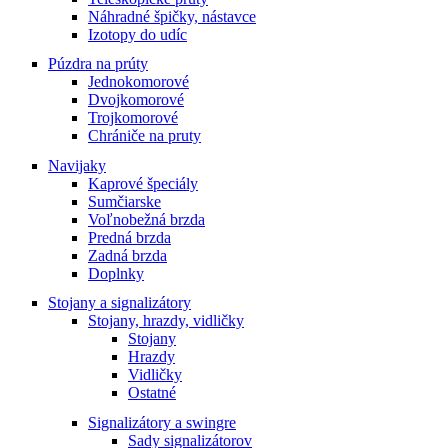
Náhradné špičky, nástavce
Izotopy do udíc
Púzdra na prúty
Jednokomorové
Dvojkomorové
Trojkomorové
Chrániče na pruty
Navijaky
Kaprové špeciály
Sumčiarske
Voľnobežná brzda
Predná brzda
Zadná brzda
Doplnky
Stojany a signalizátory
Stojany, hrazdy, vidličky
Stojany
Hrazdy
Vidličky
Ostatné
Signalizátory a swingre
Sady signalizátorov