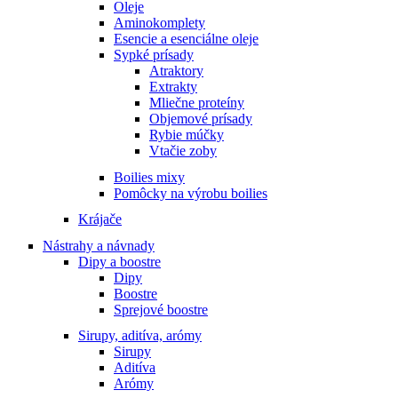
Oleje
Aminokomplety
Esencie a esenciálne oleje
Sypké prísady
Atraktory
Extrakty
Mliečne proteíny
Objemové prísady
Rybie múčky
Vtačie zoby
Boilies mixy
Pomôcky na výrobu boilies
Krájače
Nástrahy a návnady
Dipy a boostre
Dipy
Boostre
Sprejové boostre
Sirupy, aditíva, arómy
Sirupy
Aditíva
Arómy