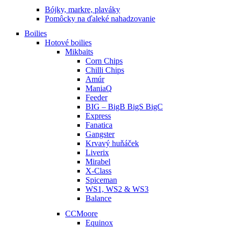
Bójky, markre, plaváky
Pomôcky na ďaleké nahadzovanie
Boilies
Hotové boilies
Mikbaits
Corn Chips
Chilli Chips
Amúr
ManiaQ
Feeder
BIG – BigB BigS BigC
Express
Fanatica
Gangster
Krvavý huňáček
Liverix
Mirabel
X-Class
Spiceman
WS1, WS2 & WS3
Balance
CCMoore
Equinox