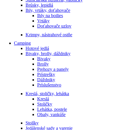
Brúsky, lepidlá
Ihly, vrtáky, doťahovače
Ihly na boilies
Vrtáky
Doťahovače uzlov
Krimpy, nástrahové ostňe
Camping
Hotové jedlá
Bivaky, brolly, dáždniky
Bivaky
Brolly
Prehozy a panely
Prístrešky
Dáždniky
Príslušenstvo
Kreslá, stoličky, lehátka
Kreslá
Stoličky
Lehátka, postele
Obaly, vankúše
Stolíky
Jedálenské sady a varenie