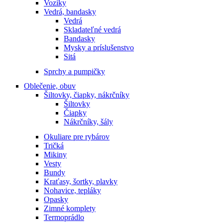
Vozíky
Vedrá, bandasky
Vedrá
Skladateľné vedrá
Bandasky
Mysky a príslušenstvo
Sitá
Sprchy a pumpičky
Oblečenie, obuv
Šiltovky, čiapky, nákrčníky
Šiltovky
Čiapky
Nákrčníky, šály
Okuliare pre rybárov
Tričká
Mikiny
Vesty
Bundy
Kraťasy, šortky, plavky
Nohavice, tepláky
Opasky
Zimné komplety
Termoprádlo