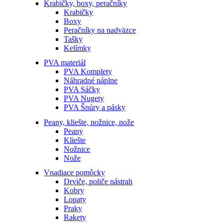
Krabičky, boxy, peračníky
Krabičky
Boxy
Peračníky na nadväzce
Tašky
Kelímky
PVA materiál
PVA Komplety
Náhradné náplne
PVA Sáčky
PVA Nugety
PVA Šnúry a pásky
Peany, kliešte, nožnice, nože
Peany
Kliešte
Nožnice
Nože
Vnadiace pomôcky
Drviče, poliče nástrah
Kobry
Lopaty
Praky
Rakety