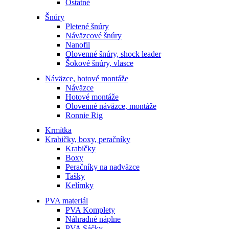
Ostatné
Šnúry
Pletené šnúry
Náväzcové šnúry
Nanofil
Olovenné šnúry, shock leader
Šokové šnúry, vlasce
Náväzce, hotové montáže
Náväzce
Hotové montáže
Olovenné náväzce, montáže
Ronnie Rig
Krmítka
Krabičky, boxy, peračníky
Krabičky
Boxy
Peračníky na nadväzce
Tašky
Kelímky
PVA materiál
PVA Komplety
Náhradné náplne
PVA Sáčky