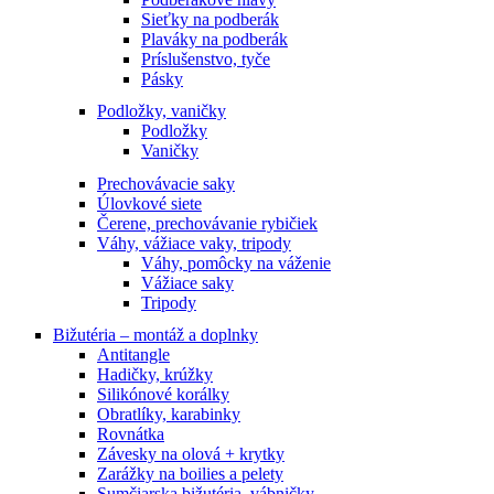
Sieťky na podberák
Plaváky na podberák
Príslušenstvo, tyče
Pásky
Podložky, vaničky
Podložky
Vaničky
Prechovávacie saky
Úlovkové siete
Čerene, prechovávanie rybičiek
Váhy, vážiace vaky, tripody
Váhy, pomôcky na váženie
Vážiace saky
Tripody
Bižutéria – montáž a doplnky
Antitangle
Hadičky, krúžky
Silikónové korálky
Obratlíky, karabinky
Rovnátka
Závesky na olová + krytky
Zarážky na boilies a pelety
Sumčiarska bižutéria, vábničky