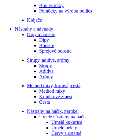
Boilies mixy
Pomôcky na výrobu boilies
Krájače
Nástrahy a návnady
Dipy a boostre
Dipy
Boostre
Sprejové boostre
Sirupy, aditíva, arómy
Sirupy
Aditíva
Arómy
Method mixy, krmivá, cestá
Method mixy
Krmítkové zmesi
Cestá
Nástrahy na háčik, partikel
Umelé nástrahy na háčik
Umelá kukurica
Umelé pelety
Červy a ostatné