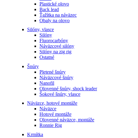
Plastické olovo
Back lead
Ťažítka na náväzec
Obaly na olovo
Silóny, vlasce
Silóny
Fluorocarbóny
Náväzcové silóny
Silóny na zig rig
Ostatné
Šnúry
Pletené šnúry
Náväzcové šnúry
Nanofil
Olovenné šnúry, shock leader
Šokové šnúry, vlasce
Náväzce, hotové montáže
Náväzce
Hotové montáže
Olovenné náväzce, montáže
Ronnie Rig
Krmítka