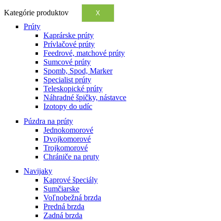
Kategórie produktov
X
Prúty
Kaprárske prúty
Prívlačové prúty
Feedrové, matchové prúty
Sumcové prúty
Spomb, Spod, Marker
Specialist prúty
Teleskopické prúty
Náhradné špičky, nástavce
Izotopy do udíc
Púzdra na prúty
Jednokomorové
Dvojkomorové
Trojkomorové
Chrániče na pruty
Navijaky
Kaprové špeciály
Sumčiarske
Voľnobežná brzda
Predná brzda
Zadná brzda