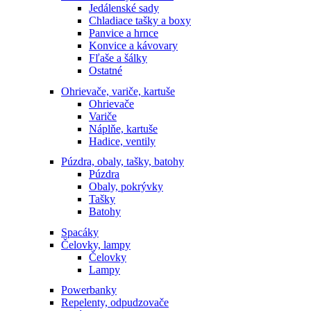
Jedálenské sady
Chladiace tašky a boxy
Panvice a hrnce
Konvice a kávovary
Fľaše a šálky
Ostatné
Ohrievače, variče, kartuše
Ohrievače
Variče
Náplňe, kartuše
Hadice, ventily
Púzdra, obaly, tašky, batohy
Púzdra
Obaly, pokrývky
Tašky
Batohy
Spacáky
Čelovky, lampy
Čelovky
Lampy
Powerbanky
Repelenty, odpudzovače