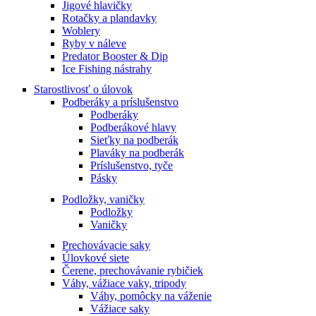
Jigové hlavičky
Rotačky a plandavky
Woblery
Ryby v náleve
Predator Booster & Dip
Ice Fishing nástrahy
Starostlivosť o úlovok
Podberáky a príslušenstvo
Podberáky
Podberákové hlavy
Sieťky na podberák
Plaváky na podberák
Príslušenstvo, tyče
Pásky
Podložky, vaničky
Podložky
Vaničky
Prechovávacie saky
Úlovkové siete
Čerene, prechovávanie rybičiek
Váhy, vážiace vaky, tripody
Váhy, pomôcky na váženie
Vážiace saky