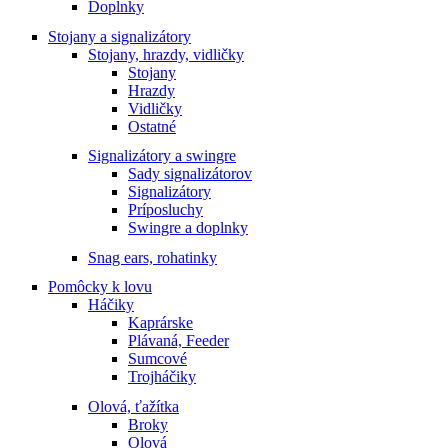
Doplnky
Stojany a signalizátory
Stojany, hrazdy, vidličky
Stojany
Hrazdy
Vidličky
Ostatné
Signalizátory a swingre
Sady signalizátorov
Signalizátory
Príposluchy
Swingre a doplnky
Snag ears, rohatinky
Pomôcky k lovu
Háčiky
Kaprárske
Plávaná, Feeder
Sumcové
Trojháčiky
Olová, ťažítka
Broky
Olová