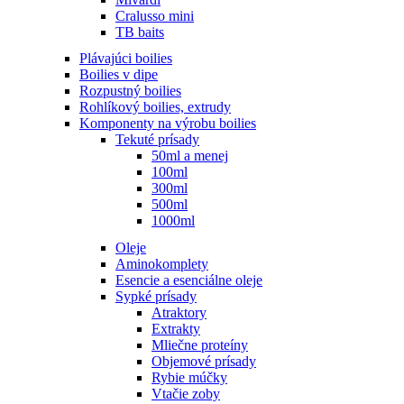
Cralusso mini
TB baits
Plávajúci boilies
Boilies v dipe
Rozpustný boilies
Rohlíkový boilies, extrudy
Komponenty na výrobu boilies
Tekuté prísady
50ml a menej
100ml
300ml
500ml
1000ml
Oleje
Aminokomplety
Esencie a esenciálne oleje
Sypké prísady
Atraktory
Extrakty
Mliečne proteíny
Objemové prísady
Rybie múčky
Vtačie zoby