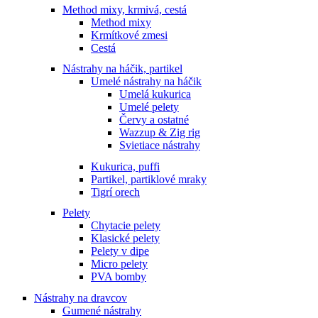
Method mixy, krmivá, cestá
Method mixy
Krmítkové zmesi
Cestá
Nástrahy na háčik, partikel
Umelé nástrahy na háčik
Umelá kukurica
Umelé pelety
Červy a ostatné
Wazzup & Zig rig
Svietiace nástrahy
Kukurica, puffi
Partikel, partiklové mraky
Tigrí orech
Pelety
Chytacie pelety
Klasické pelety
Pelety v dipe
Micro pelety
PVA bomby
Nástrahy na dravcov
Gumené nástrahy