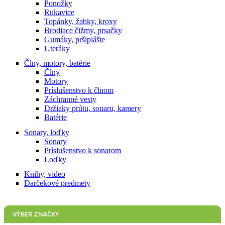
Ponožky
Rukavice
Topánky, žabky, kroxy
Brodiace čižmy, prsačky
Gumáky, pršiplášte
Uteráky
Člny, motory, batérie
Člny
Motory
Príslušenstvo k člnom
Záchranné vesty
Držiaky prútu, sonaru, kamery
Batérie
Sonary, loďky
Sonary
Príslušenstvo k sonarom
Loďky
Knihy, video
Darčekové predmety
VÝBER ZNAČKY