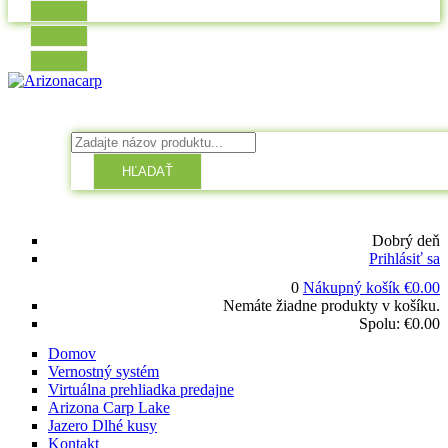
HĽADAŤ
Dobrý deň
Prihlásiť sa
0
Nákupný košík
€
0.00
Nemáte žiadne produkty v košíku.
Spolu:
€
0.00
Domov
Vernostný systém
Virtuálna prehliadka predajne
Arizona Carp Lake
Jazero Dlhé kusy
Kontakt