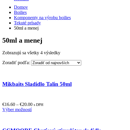
Domov
Boilies
Komponenty na výrobu boilies
Tekuté prísady
50ml a menej
50ml a menej
Zobrazujú sa všetky 4 výsledky
Zoradiť podľa:
Mikbaits Sladidlo Talin 50ml
€
16.60
–
€
20.00
s DPH
This
Výber možností
product
has
multiple