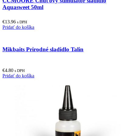
CCMOORE Chuťový stimulátor sladidlo
variants.
The
Aquasweet 50ml
options
may
€
13.96
be
s DPH
Pridať do košíka
chosen
on
the
product
Mikbaits Prirodné sladidlo Talin
page
€
4.80
s DPH
Pridať do košíka