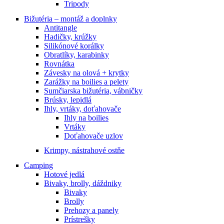
Tripody
Bižutéria – montáž a doplnky
Antitangle
Hadičky, krúžky
Silikónové korálky
Obratlíky, karabinky
Rovnátka
Závesky na olová + krytky
Zarážky na boilies a pelety
Sumčiarska bižutéria, vábničky
Brúsky, lepidlá
Ihly, vrtáky, doťahovače
Ihly na boilies
Vrtáky
Doťahovače uzlov
Krimpy, nástrahové ostňe
Camping
Hotové jedlá
Bivaky, brolly, dáždniky
Bivaky
Brolly
Prehozy a panely
Prístrešky