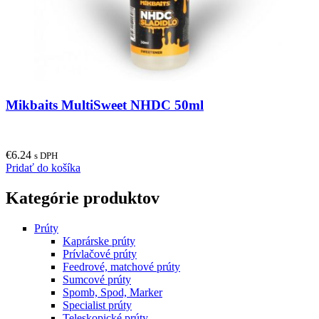
Mikbaits MultiSweet NHDC 50ml
€
6.24
s DPH
Pridať do košíka
Kategórie produktov
Prúty
Kaprárske prúty
Prívlačové prúty
Feedrové, matchové prúty
Sumcové prúty
Spomb, Spod, Marker
Specialist prúty
Teleskopické prúty