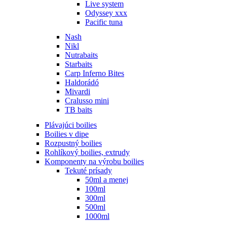
Live system
Odyssey xxx
Pacific tuna
Nash
Nikl
Nutrabaits
Starbaits
Carp Inferno Bites
Haldorádó
Mivardi
Cralusso mini
TB baits
Plávajúci boilies
Boilies v dipe
Rozpustný boilies
Rohlíkový boilies, extrudy
Komponenty na výrobu boilies
Tekuté prísady
50ml a menej
100ml
300ml
500ml
1000ml