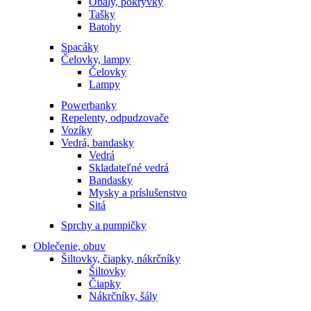
Obaly, pokrývky
Tašky
Batohy
Spacáky
Čelovky, lampy
Čelovky
Lampy
Powerbanky
Repelenty, odpudzovače
Vozíky
Vedrá, bandasky
Vedrá
Skladateľné vedrá
Bandasky
Mysky a príslušenstvo
Sitá
Sprchy a pumpičky
Oblečenie, obuv
Šiltovky, čiapky, nákrčníky
Šiltovky
Čiapky
Nákrčníky, šály