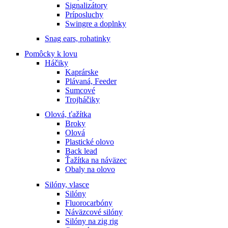
Signalizátory
Príposluchy
Swingre a doplnky
Snag ears, rohatinky
Pomôcky k lovu
Háčiky
Kaprárske
Plávaná, Feeder
Sumcové
Trojháčiky
Olová, ťažítka
Broky
Olová
Plastické olovo
Back lead
Ťažítka na náväzec
Obaly na olovo
Silóny, vlasce
Silóny
Fluorocarbóny
Náväzcové silóny
Silóny na zig rig