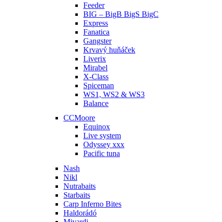
Feeder
BIG – BigB BigS BigC
Express
Fanatica
Gangster
Krvavý huňáček
Liverix
Mirabel
X-Class
Spiceman
WS1, WS2 & WS3
Balance
CCMoore
Equinox
Live system
Odyssey xxx
Pacific tuna
Nash
Nikl
Nutrabaits
Starbaits
Carp Inferno Bites
Haldorádó
Mivardi