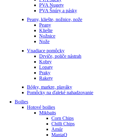
PVA Nugety
PVA Šnúry a pásky
Peany, kliešte, nožnice, nože
Peany
Kliešte
Nožnice
Nože
Vnadiace pomôcky
Drviče, poliče nástrah
Kobry
Lopaty
Praky
Rakety
Bójky, markre, plaváky
Pomôcky na ďaleké nahadzovanie
Boilies
Hotové boilies
Mikbaits
Corn Chips
Chilli Chips
Amúr
ManiaQ