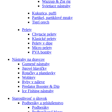
Wazzup & Zig rig
Svietiace nástrahy
Kukurica, puffi
Partikel, partiklové mraky
Tigrí orech
Pelety
Chytacie pelety
Klasické pelety
Pelety v dipe
Micro pelety
PVA bomby
Nástrahy na dravcov
Gumené nástrahy
Jigové hlavičky
Rotačky a plandavky
Woblery
Ryby v náleve
Predator Booster & Dip
Ice Fishing nástrahy
Starostlivosť o úlovok
Podberáky a príslušenstvo
Podberáky
Podberákové hlavy