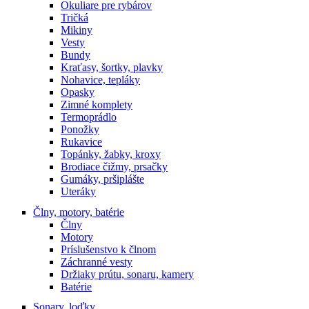
Okuliare pre rybárov
Tričká
Mikiny
Vesty
Bundy
Kraťasy, šortky, plavky
Nohavice, tepláky
Opasky
Zimné komplety
Termoprádlo
Ponožky
Rukavice
Topánky, žabky, kroxy
Brodiace čižmy, prsačky
Gumáky, pršiplášte
Uteráky
Člny, motory, batérie
Člny
Motory
Príslušenstvo k člnom
Záchranné vesty
Držiaky prútu, sonaru, kamery
Batérie
Sonary, loďky