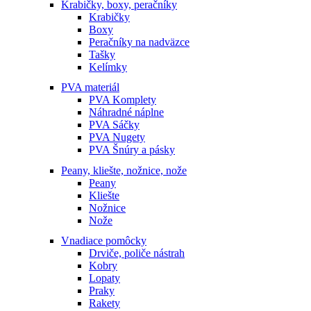
Krabičky, boxy, peračníky
Krabičky
Boxy
Peračníky na nadväzce
Tašky
Kelímky
PVA materiál
PVA Komplety
Náhradné náplne
PVA Sáčky
PVA Nugety
PVA Šnúry a pásky
Peany, kliešte, nožnice, nože
Peany
Kliešte
Nožnice
Nože
Vnadiace pomôcky
Drviče, poliče nástrah
Kobry
Lopaty
Praky
Rakety