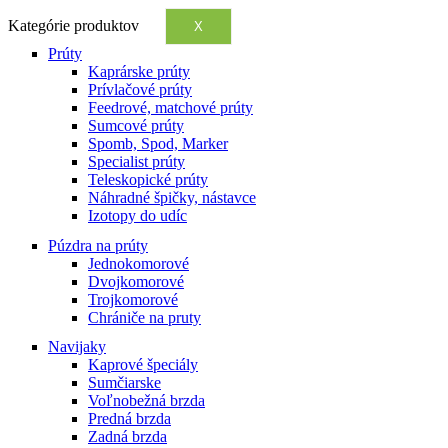
Kategórie produktov
X
Prúty
Kaprárske prúty
Prívlačové prúty
Feedrové, matchové prúty
Sumcové prúty
Spomb, Spod, Marker
Specialist prúty
Teleskopické prúty
Náhradné špičky, nástavce
Izotopy do udíc
Púzdra na prúty
Jednokomorové
Dvojkomorové
Trojkomorové
Chrániče na pruty
Navijaky
Kaprové špeciály
Sumčiarske
Voľnobežná brzda
Predná brzda
Zadná brzda