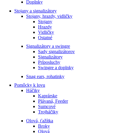
Doplnky
Stojany a signalizátory
Stojany, hrazdy, vidličky
Stojany
Hrazdy
Vidličky
Ostatné
Signalizátory a swingre
Sady signalizátorov
Signalizátory
Príposluchy
Swingre a doplnky
Snag ears, rohatinky
Pomôcky k lovu
Háčiky
Kaprárske
Plávaná, Feeder
Sumcové
Trojháčiky
Olová, ťažítka
Broky
Olová