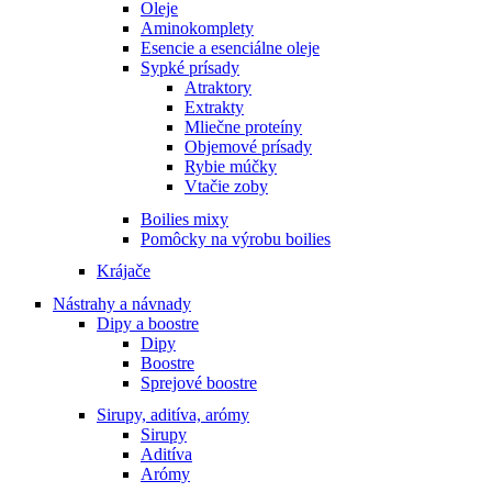
Oleje
Aminokomplety
Esencie a esenciálne oleje
Sypké prísady
Atraktory
Extrakty
Mliečne proteíny
Objemové prísady
Rybie múčky
Vtačie zoby
Boilies mixy
Pomôcky na výrobu boilies
Krájače
Nástrahy a návnady
Dipy a boostre
Dipy
Boostre
Sprejové boostre
Sirupy, aditíva, arómy
Sirupy
Aditíva
Arómy