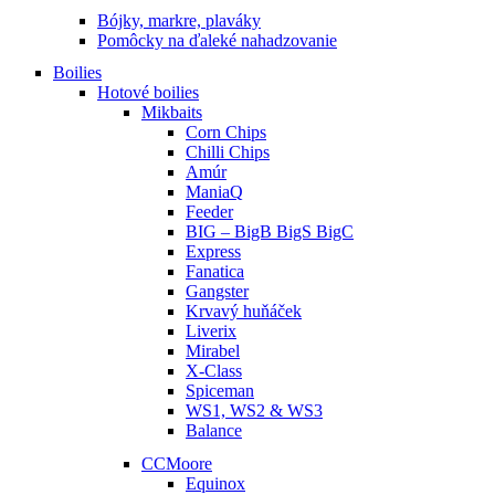
Bójky, markre, plaváky
Pomôcky na ďaleké nahadzovanie
Boilies
Hotové boilies
Mikbaits
Corn Chips
Chilli Chips
Amúr
ManiaQ
Feeder
BIG – BigB BigS BigC
Express
Fanatica
Gangster
Krvavý huňáček
Liverix
Mirabel
X-Class
Spiceman
WS1, WS2 & WS3
Balance
CCMoore
Equinox