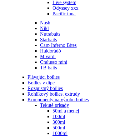
Live system
Odyssey xxx
Pacific tuna
Nash
Nikl
Nutrabaits
Starbaits
Carp Inferno Bites
Haldorádó
Mivardi
Cralusso mini
TB baits
Plávajúci boilies
Boilies v dipe
Rozpustný boilies
Rohlíkový boilies, extrudy
Komponenty na výrobu boilies
Tekuté prísady
50ml a menej
100ml
300ml
500ml
1000ml