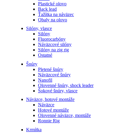
Plastické olovo
Back lead
Ťažítka na náväzec
Obaly na olovo
Silóny, vlasce
Silóny
Fluorocarbóny
Náväzcové silóny
Silóny na zig rig
Ostatné
Šnúry
Pletené šnúry
Náväzcové šnúry
Nanofil
Olovenné šnúry, shock leader
Šokové šnúry, vlasce
Náväzce, hotové montáže
Náväzce
Hotové montáže
Olovenné náväzce, montáže
Ronnie Rig
Krmítka