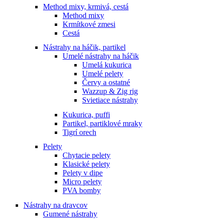
Method mixy, krmivá, cestá
Method mixy
Krmítkové zmesi
Cestá
Nástrahy na háčik, partikel
Umelé nástrahy na háčik
Umelá kukurica
Umelé pelety
Červy a ostatné
Wazzup & Zig rig
Svietiace nástrahy
Kukurica, puffi
Partikel, partiklové mraky
Tigrí orech
Pelety
Chytacie pelety
Klasické pelety
Pelety v dipe
Micro pelety
PVA bomby
Nástrahy na dravcov
Gumené nástrahy