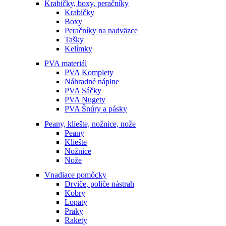
Krabičky, boxy, peračníky
Krabičky
Boxy
Peračníky na nadväzce
Tašky
Kelímky
PVA materiál
PVA Komplety
Náhradné náplne
PVA Sáčky
PVA Nugety
PVA Šnúry a pásky
Peany, kliešte, nožnice, nože
Peany
Kliešte
Nožnice
Nože
Vnadiace pomôcky
Drviče, poliče nástrah
Kobry
Lopaty
Praky
Rakety