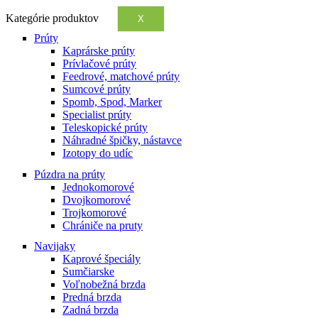
Kategórie produktov
X
Prúty
Kaprárske prúty
Prívlačové prúty
Feedrové, matchové prúty
Sumcové prúty
Spomb, Spod, Marker
Specialist prúty
Teleskopické prúty
Náhradné špičky, nástavce
Izotopy do udíc
Púzdra na prúty
Jednokomorové
Dvojkomorové
Trojkomorové
Chrániče na pruty
Navijaky
Kaprové špeciály
Sumčiarske
Voľnobežná brzda
Predná brzda
Zadná brzda