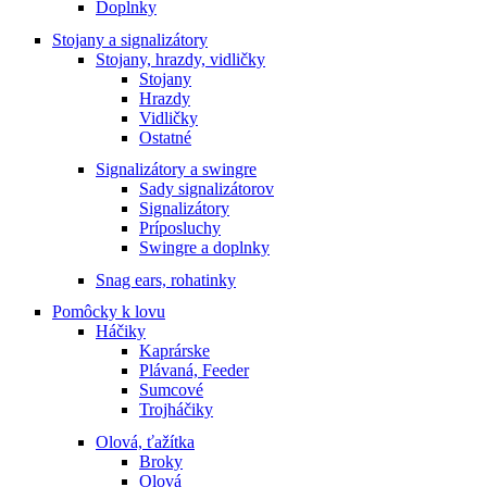
Doplnky
Stojany a signalizátory
Stojany, hrazdy, vidličky
Stojany
Hrazdy
Vidličky
Ostatné
Signalizátory a swingre
Sady signalizátorov
Signalizátory
Príposluchy
Swingre a doplnky
Snag ears, rohatinky
Pomôcky k lovu
Háčiky
Kaprárske
Plávaná, Feeder
Sumcové
Trojháčiky
Olová, ťažítka
Broky
Olová