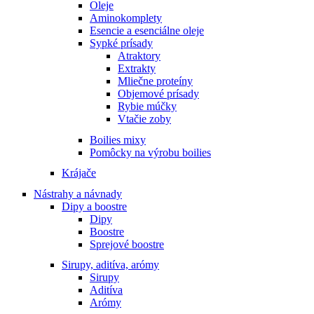
Oleje
Aminokomplety
Esencie a esenciálne oleje
Sypké prísady
Atraktory
Extrakty
Mliečne proteíny
Objemové prísady
Rybie múčky
Vtačie zoby
Boilies mixy
Pomôcky na výrobu boilies
Krájače
Nástrahy a návnady
Dipy a boostre
Dipy
Boostre
Sprejové boostre
Sirupy, aditíva, arómy
Sirupy
Aditíva
Arómy