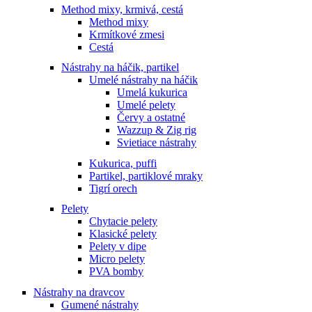
Method mixy, krmivá, cestá
Method mixy
Krmítkové zmesi
Cestá
Nástrahy na háčik, partikel
Umelé nástrahy na háčik
Umelá kukurica
Umelé pelety
Červy a ostatné
Wazzup & Zig rig
Svietiace nástrahy
Kukurica, puffi
Partikel, partiklové mraky
Tigrí orech
Pelety
Chytacie pelety
Klasické pelety
Pelety v dipe
Micro pelety
PVA bomby
Nástrahy na dravcov
Gumené nástrahy