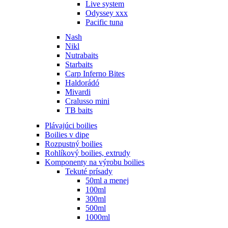
Live system
Odyssey xxx
Pacific tuna
Nash
Nikl
Nutrabaits
Starbaits
Carp Inferno Bites
Haldorádó
Mivardi
Cralusso mini
TB baits
Plávajúci boilies
Boilies v dipe
Rozpustný boilies
Rohlíkový boilies, extrudy
Komponenty na výrobu boilies
Tekuté prísady
50ml a menej
100ml
300ml
500ml
1000ml