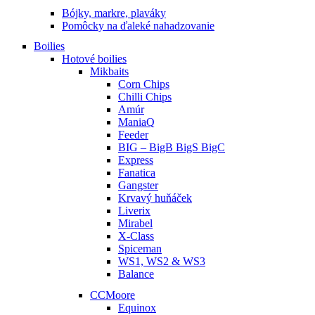
Bójky, markre, plaváky
Pomôcky na ďaleké nahadzovanie
Boilies
Hotové boilies
Mikbaits
Corn Chips
Chilli Chips
Amúr
ManiaQ
Feeder
BIG – BigB BigS BigC
Express
Fanatica
Gangster
Krvavý huňáček
Liverix
Mirabel
X-Class
Spiceman
WS1, WS2 & WS3
Balance
CCMoore
Equinox