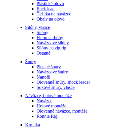
Plastické olovo
Back lead
Ťažítka na náväzec
Obaly na olovo
Silóny, vlasce
Silóny
Fluorocarbóny
Náväzcové silóny
Silóny na zig rig
Ostatné
Šnúry
Pletené šnúry
Náväzcové šnúry
Nanofil
Olovenné šnúry, shock leader
Šokové šnúry, vlasce
Náväzce, hotové montáže
Náväzce
Hotové montáže
Olovenné náväzce, montáže
Ronnie Rig
Krmítka