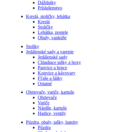
Dáždniky
Príslušenstvo
Kreslá, stoličky, lehátka
Kreslá
Stoličky
Lehátka, postele
Obaly, vankúše
Stolíky
Jedálenské sady a varenie
Jedálenské sady
Chladiace tašky a boxy
Panvice a hrnce
Konvice a kávovary
Fľaše a šálky
Ostatné
Ohrievače, variče, kartuše
Ohrievače
Variče
Náplňe, kartuše
Hadice, ventily
Púzdra, obaly, tašky, batohy
Púzdra