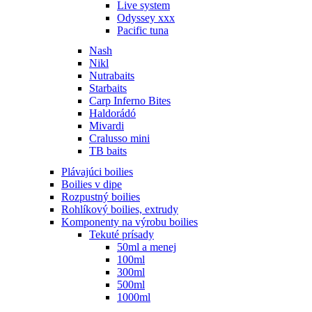
Live system
Odyssey xxx
Pacific tuna
Nash
Nikl
Nutrabaits
Starbaits
Carp Inferno Bites
Haldorádó
Mivardi
Cralusso mini
TB baits
Plávajúci boilies
Boilies v dipe
Rozpustný boilies
Rohlíkový boilies, extrudy
Komponenty na výrobu boilies
Tekuté prísady
50ml a menej
100ml
300ml
500ml
1000ml