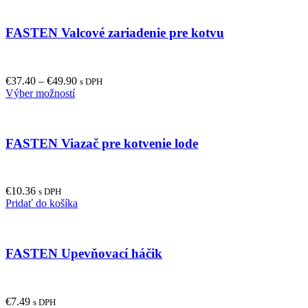
FASTEN Valcové zariadenie pre kotvu
€
37.40
–
€
49.90
s DPH
This
Výber možností
product
has
multiple
FASTEN Viazač pre kotvenie lode
variants.
The
options
may
€
10.36
be
s DPH
Pridať do košíka
chosen
on
the
product
FASTEN Upevňovací háčik
page
€
7.49
s DPH