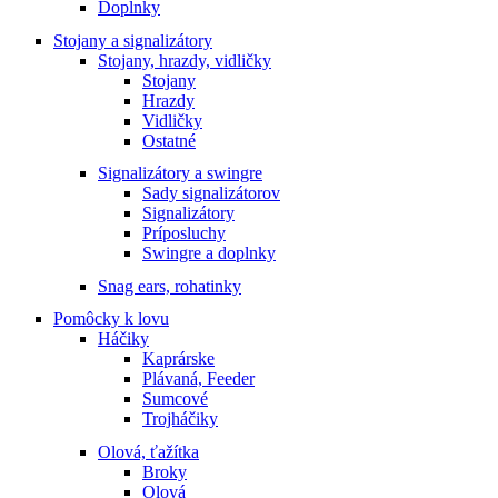
Doplnky
Stojany a signalizátory
Stojany, hrazdy, vidličky
Stojany
Hrazdy
Vidličky
Ostatné
Signalizátory a swingre
Sady signalizátorov
Signalizátory
Príposluchy
Swingre a doplnky
Snag ears, rohatinky
Pomôcky k lovu
Háčiky
Kaprárske
Plávaná, Feeder
Sumcové
Trojháčiky
Olová, ťažítka
Broky
Olová