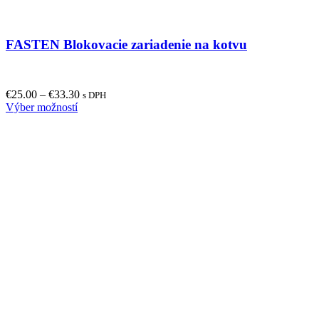
FASTEN Blokovacie zariadenie na kotvu
€
25.00
–
€
33.30
s DPH
This
Výber možností
product
has
multiple
variants.
The
options
may
be
chosen
on
the
product
page