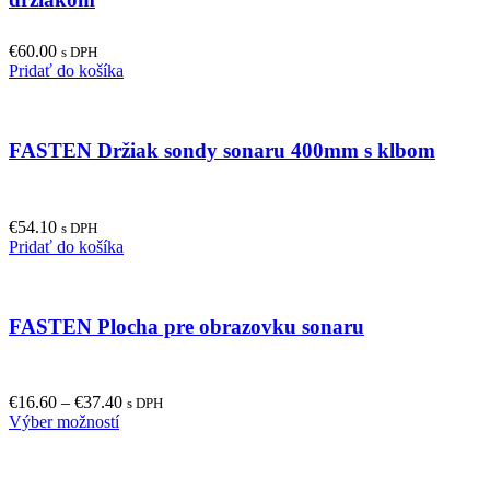
€
60.00
s DPH
Pridať do košíka
FASTEN Držiak sondy sonaru 400mm s klbom
€
54.10
s DPH
Pridať do košíka
FASTEN Plocha pre obrazovku sonaru
€
16.60
–
€
37.40
s DPH
This
Výber možností
product
has
multiple