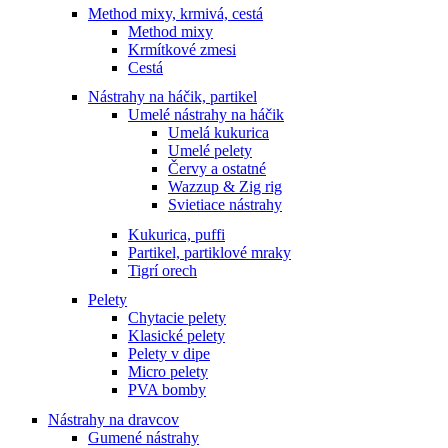
Method mixy, krmivá, cestá
Method mixy
Krmítkové zmesi
Cestá
Nástrahy na háčik, partikel
Umelé nástrahy na háčik
Umelá kukurica
Umelé pelety
Červy a ostatné
Wazzup & Zig rig
Svietiace nástrahy
Kukurica, puffi
Partikel, partiklové mraky
Tigrí orech
Pelety
Chytacie pelety
Klasické pelety
Pelety v dipe
Micro pelety
PVA bomby
Nástrahy na dravcov
Gumené nástrahy