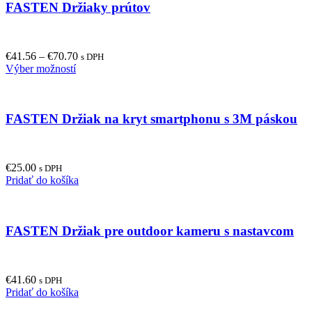
FASTEN Držiaky prútov
variants.
The
options
may
€
41.56
–
€
70.70
be
s DPH
This
Výber možností
chosen
product
on
has
the
multiple
product
FASTEN Držiak na kryt smartphonu s 3M páskou
variants.
page
The
options
may
€
25.00
be
s DPH
Pridať do košíka
chosen
on
the
product
FASTEN Držiak pre outdoor kameru s nastavcom
page
€
41.60
s DPH
Pridať do košíka