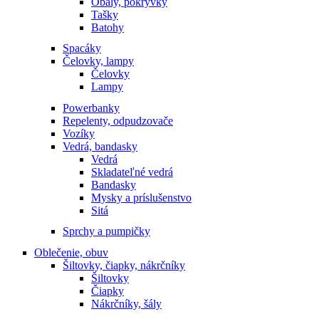
Obaly, pokrývky
Tašky
Batohy
Spacáky
Čelovky, lampy
Čelovky
Lampy
Powerbanky
Repelenty, odpudzovače
Vozíky
Vedrá, bandasky
Vedrá
Skladateľné vedrá
Bandasky
Mysky a príslušenstvo
Sitá
Sprchy a pumpičky
Oblečenie, obuv
Šiltovky, čiapky, nákrčníky
Šiltovky
Čiapky
Nákrčníky, šály