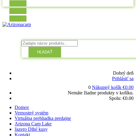
HĽADAŤ
Dobrý deň
Prihlásiť sa
0
Nákupný košík
€
0.00
Nemáte žiadne produkty v košíku.
Spolu:
€
0.00
Domov
Vernostný systém
Virtuálna prehliadka predajne
Arizona Carp Lake
Jazero Dlhé kusy
Kontakt