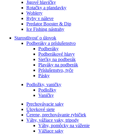
Jigové hlavičky
Rotačky a plandavky
Woblery
Ryby v náleve
Predator Booster & Dip
Ice Fishing nástrahy
Starostlivosť o úlovok
Podberáky a príslušenstvo
Podberáky
Podberákové hlavy
Sieťky na podberák
Plaváky na podberák
Príslušenstvo, tyče
Pásky
Podložky, vaničky
Podložky
Vaničky
Prechovávacie saky
Úlovkové siete
Čerene, prechovávanie rybičiek
Váhy, vážiace vaky, tripody
Váhy, pomôcky na váženie
Vážiace saky