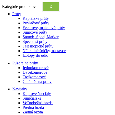
Kategórie produktov
X
Prúty
Kaprárske prúty
Prívlačové prúty
Feedrové, matchové prúty
Sumcové prúty
Spomb, Spod, Marker
Specialist prúty
Teleskopické prúty
Náhradné špičky, nástavce
Izotopy do udíc
Púzdra na prúty
Jednokomorové
Dvojkomorové
Trojkomorové
Chrániče na pruty
Navijaky
Kaprové špeciály
Sumčiarske
Voľnobežná brzda
Predná brzda
Zadná brzda