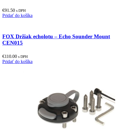
€
91.50
s DPH
Pridať do košíka
FOX Držiak echolotu – Echo Sounder Mount
CEN015
€
110.00
s DPH
Pridať do košíka