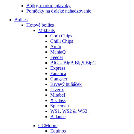
Bójky, markre, plaváky
Pomôcky na ďaleké nahadzovanie
Boilies
Hotové boilies
Mikbaits
Corn Chips
Chilli Chips
Amúr
ManiaQ
Feeder
BIG – BigB BigS BigC
Express
Fanatica
Gangster
Krvavý huňáček
Liverix
Mirabel
X-Class
Spiceman
WS1, WS2 & WS3
Balance
CCMoore
Equinox