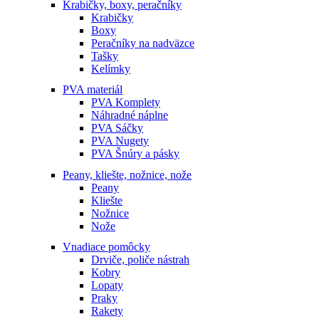
Krabičky, boxy, peračníky
Krabičky
Boxy
Peračníky na nadväzce
Tašky
Kelímky
PVA materiál
PVA Komplety
Náhradné náplne
PVA Sáčky
PVA Nugety
PVA Šnúry a pásky
Peany, kliešte, nožnice, nože
Peany
Kliešte
Nožnice
Nože
Vnadiace pomôcky
Drviče, poliče nástrah
Kobry
Lopaty
Praky
Rakety