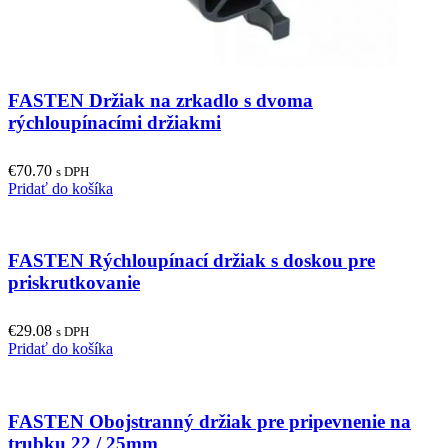
FASTEN Držiak na zrkadlo s dvoma
rýchloupínacími držiakmi
€
70.70
s DPH
Pridať do košíka
FASTEN Rýchloupínací držiak s doskou pre
priskrutkovanie
€
29.08
s DPH
Pridať do košíka
FASTEN Obojstranný držiak pre pripevnenie na
trubku 22 / 25mm