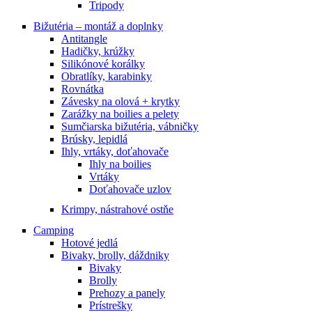
Tripody
Bižutéria – montáž a doplnky
Antitangle
Hadičky, krúžky
Silikónové korálky
Obratlíky, karabinky
Rovnátka
Závesky na olová + krytky
Zarážky na boilies a pelety
Sumčiarska bižutéria, vábničky
Brúsky, lepidlá
Ihly, vrtáky, doťahovače
Ihly na boilies
Vrtáky
Doťahovače uzlov
Krimpy, nástrahové ostňe
Camping
Hotové jedlá
Bivaky, brolly, dáždniky
Bivaky
Brolly
Prehozy a panely
Prístrešky