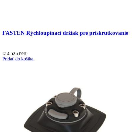
FASTEN Rýchloupínací držiak pre priskrutkovanie
€
14.52
s DPH
Pridať do košíka