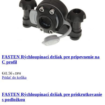
options
may
be
chosen
on
the
product
page
FASTEN Rýchloupínací držiak pre pripevnenie na
C profil
€
41.56
s DPH
Pridať do košíka
FASTEN Rýchloupínací držiak pre priskrutkovanie
s podložkou