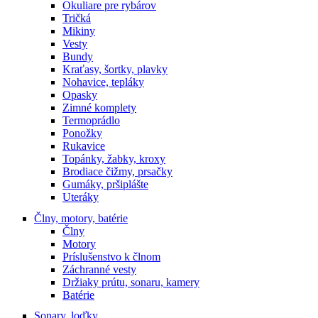
Okuliare pre rybárov
Tričká
Mikiny
Vesty
Bundy
Kraťasy, šortky, plavky
Nohavice, tepláky
Opasky
Zimné komplety
Termoprádlo
Ponožky
Rukavice
Topánky, žabky, kroxy
Brodiace čižmy, prsačky
Gumáky, pršiplášte
Uteráky
Člny, motory, batérie
Člny
Motory
Príslušenstvo k člnom
Záchranné vesty
Držiaky prútu, sonaru, kamery
Batérie
Sonary, loďky