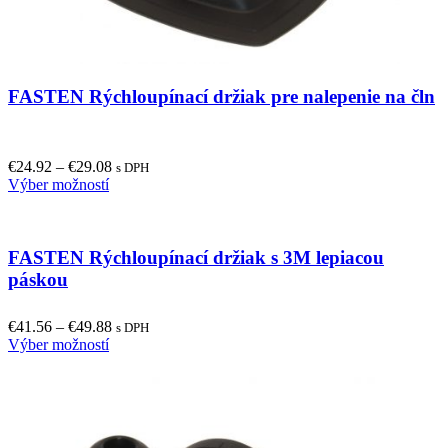
FASTEN Rýchloupínací držiak pre nalepenie na čln
€
24.92
–
€
29.08
s DPH
This
Výber možností
product
has
multiple
FASTEN Rýchloupínací držiak s 3M lepiacou
variants.
The
páskou
options
may
€
41.56
–
€
49.88
be
s DPH
This
Výber možností
chosen
product
on
has
the
multiple
product
variants.
page
The