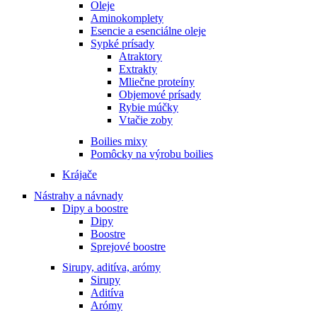
Oleje
Aminokomplety
Esencie a esenciálne oleje
Sypké prísady
Atraktory
Extrakty
Mliečne proteíny
Objemové prísady
Rybie múčky
Vtačie zoby
Boilies mixy
Pomôcky na výrobu boilies
Krájače
Nástrahy a návnady
Dipy a boostre
Dipy
Boostre
Sprejové boostre
Sirupy, aditíva, arómy
Sirupy
Aditíva
Arómy