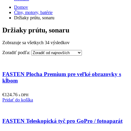
Domov
Člny, motory, batérie
Držiaky prútu, sonaru
Držiaky prútu, sonaru
Zobrazuje sa všetkych 34 výsledkov
Zoradiť podľa:
FASTEN Plocha Premium pre veľké obrazovky s
kĺbom
€
124.76
s DPH
Pridať do košíka
FASTEN Teleskopická tyč pro GoPro / fotoaparát