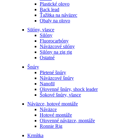
Plastické olovo
Back lead
Ťažítka na náväzec
Obaly na olovo
Silóny, vlasce
Silóny
Fluorocarbóny
Náväzcové silóny
Silóny na zig rig
Ostatné
Šnúry
Pletené šnúry
Náväzcové šnúry
Nanofil
Olovenné šnúry, shock leader
Šokové šnúry, vlasce
Náväzce, hotové montáže
Náväzce
Hotové montáže
Olovenné náväzce, montáže
Ronnie Rig
Krmítka