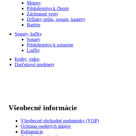
Motory
Príslušenstvo k člnom
Záchranné vesty
Držiaky prútu, sonaru, kamery
Batérie
Sonary, loďky
Sonary
Príslušenstvo k sonarom
Loďky
Knihy, video
Darčekové predmety
Všeobecné informácie
Všeobecné obchodné podmienky (VOP)
Ochrana osobných údajov
Reklamácie