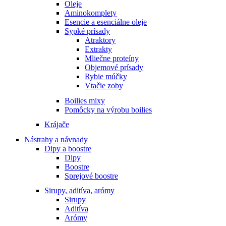
Oleje
Aminokomplety
Esencie a esenciálne oleje
Sypké prísady
Atraktory
Extrakty
Mliečne proteíny
Objemové prísady
Rybie múčky
Vtačie zoby
Boilies mixy
Pomôcky na výrobu boilies
Krájače
Nástrahy a návnady
Dipy a boostre
Dipy
Boostre
Sprejové boostre
Sirupy, aditíva, arómy
Sirupy
Aditíva
Arómy