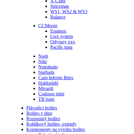
X-Class
Spiceman
WS1, WS2 & WS3
Balance
CCMoore
Equinox
Live system
Odyssey xxx
Pacific tuna
Nash
Nikl
Nutrabaits
Starbaits
Carp Inferno Bites
Haldorádó
Mivardi
Cralusso mini
TB baits
Plávajúci boilies
Boilies v dipe
Rozpustný boilies
Rohlíkový boilies, extrudy
Komponenty na výrobu boilies