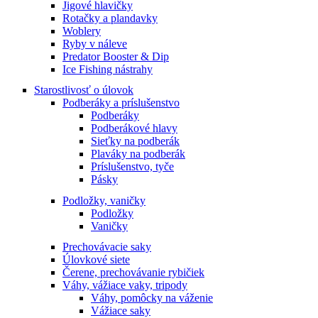
Jigové hlavičky
Rotačky a plandavky
Woblery
Ryby v náleve
Predator Booster & Dip
Ice Fishing nástrahy
Starostlivosť o úlovok
Podberáky a príslušenstvo
Podberáky
Podberákové hlavy
Sieťky na podberák
Plaváky na podberák
Príslušenstvo, tyče
Pásky
Podložky, vaničky
Podložky
Vaničky
Prechovávacie saky
Úlovkové siete
Čerene, prechovávanie rybičiek
Váhy, vážiace vaky, tripody
Váhy, pomôcky na váženie
Vážiace saky