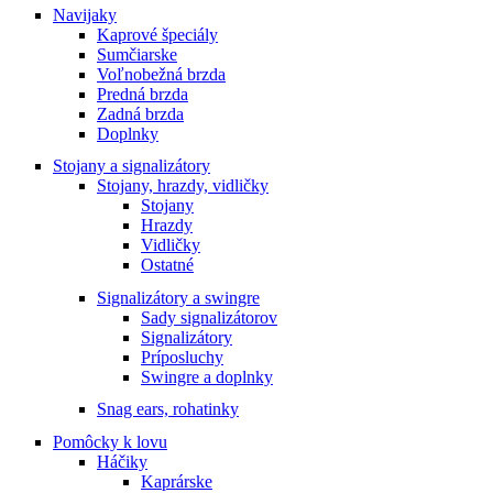
Navijaky
Kaprové špeciály
Sumčiarske
Voľnobežná brzda
Predná brzda
Zadná brzda
Doplnky
Stojany a signalizátory
Stojany, hrazdy, vidličky
Stojany
Hrazdy
Vidličky
Ostatné
Signalizátory a swingre
Sady signalizátorov
Signalizátory
Príposluchy
Swingre a doplnky
Snag ears, rohatinky
Pomôcky k lovu
Háčiky
Kaprárske