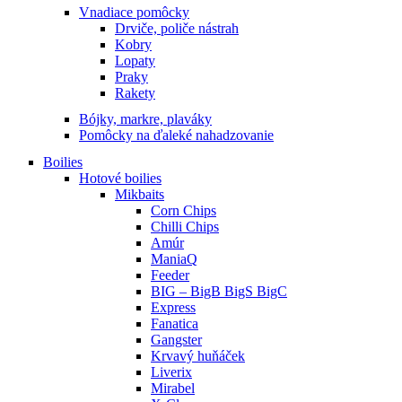
Vnadiace pomôcky
Drviče, poliče nástrah
Kobry
Lopaty
Praky
Rakety
Bójky, markre, plaváky
Pomôcky na ďaleké nahadzovanie
Boilies
Hotové boilies
Mikbaits
Corn Chips
Chilli Chips
Amúr
ManiaQ
Feeder
BIG – BigB BigS BigC
Express
Fanatica
Gangster
Krvavý huňáček
Liverix
Mirabel