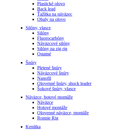
Plastické olovo
Back lead
Ťažítka na náväzec
Obaly na olovo
Silóny, vlasce
Silóny
Fluorocarbóny
Náväzcové silóny
Silóny na zig rig
Ostatné
Šnúry
Pletené šnúry
Náväzcové šnúry
Nanofil
Olovenné šnúry, shock leader
Šokové šnúry, vlasce
Náväzce, hotové montáže
Náväzce
Hotové montáže
Olovenné náväzce, montáže
Ronnie Rig
Krmítka