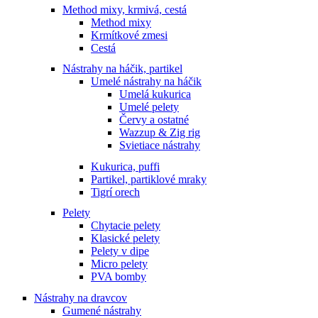
Method mixy, krmivá, cestá
Method mixy
Krmítkové zmesi
Cestá
Nástrahy na háčik, partikel
Umelé nástrahy na háčik
Umelá kukurica
Umelé pelety
Červy a ostatné
Wazzup & Zig rig
Svietiace nástrahy
Kukurica, puffi
Partikel, partiklové mraky
Tigrí orech
Pelety
Chytacie pelety
Klasické pelety
Pelety v dipe
Micro pelety
PVA bomby
Nástrahy na dravcov
Gumené nástrahy