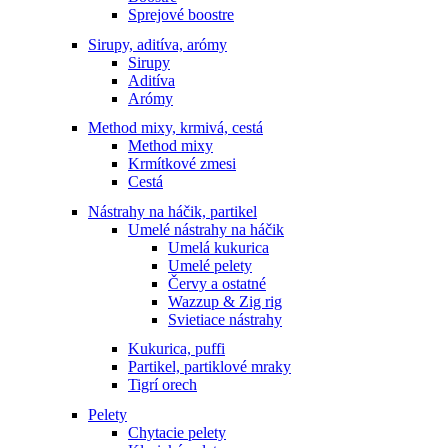
Sprejové boostre
Sirupy, aditíva, arómy
Sirupy
Aditíva
Arómy
Method mixy, krmivá, cestá
Method mixy
Krmítkové zmesi
Cestá
Nástrahy na háčik, partikel
Umelé nástrahy na háčik
Umelá kukurica
Umelé pelety
Červy a ostatné
Wazzup & Zig rig
Svietiace nástrahy
Kukurica, puffi
Partikel, partiklové mraky
Tigrí orech
Pelety
Chytacie pelety