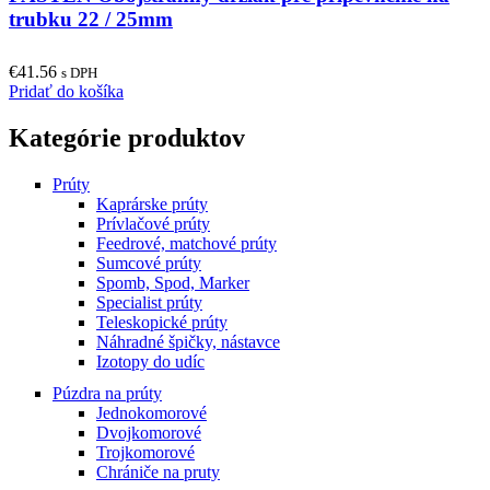
trubku 22 / 25mm
€
41.56
s DPH
Pridať do košíka
Kategórie produktov
Prúty
Kaprárske prúty
Prívlačové prúty
Feedrové, matchové prúty
Sumcové prúty
Spomb, Spod, Marker
Specialist prúty
Teleskopické prúty
Náhradné špičky, nástavce
Izotopy do udíc
Púzdra na prúty
Jednokomorové
Dvojkomorové
Trojkomorové
Chrániče na pruty