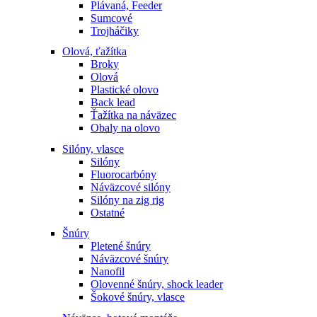
Plávaná, Feeder
Sumcové
Trojháčiky
Olová, ťažítka
Broky
Olová
Plastické olovo
Back lead
Ťažítka na náväzec
Obaly na olovo
Silóny, vlasce
Silóny
Fluorocarbóny
Náväzcové silóny
Silóny na zig rig
Ostatné
Šnúry
Pletené šnúry
Náväzcové šnúry
Nanofil
Olovenné šnúry, shock leader
Šokové šnúry, vlasce