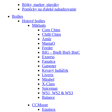
Bójky, markre, plaváky
Pomôcky na ďaleké nahadzovanie
Boilies
Hotové boilies
Mikbaits
Corn Chips
Chilli Chips
Amúr
ManiaQ
Feeder
BIG – BigB BigS BigC
Express
Fanatica
Gangster
Krvavý huňáček
Liverix
Mirabel
X-Class
Spiceman
WS1, WS2 & WS3
Balance
CCMoore
Equinox