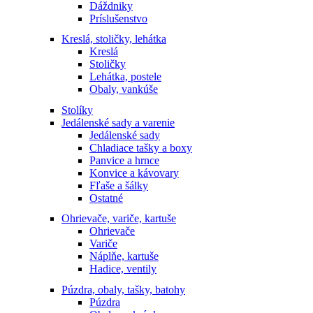
Dáždniky
Príslušenstvo
Kreslá, stoličky, lehátka
Kreslá
Stoličky
Lehátka, postele
Obaly, vankúše
Stolíky
Jedálenské sady a varenie
Jedálenské sady
Chladiace tašky a boxy
Panvice a hrnce
Konvice a kávovary
Fľaše a šálky
Ostatné
Ohrievače, variče, kartuše
Ohrievače
Variče
Náplňe, kartuše
Hadice, ventily
Púzdra, obaly, tašky, batohy
Púzdra