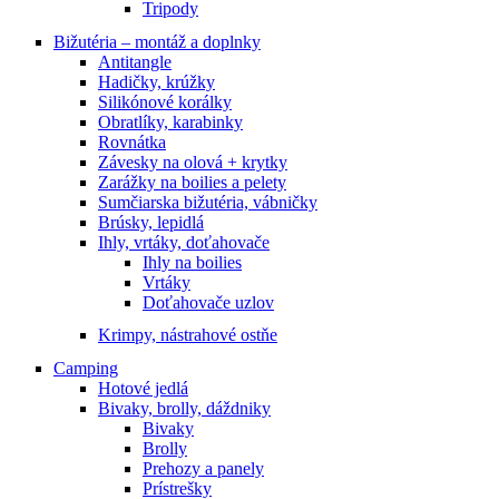
Tripody
Bižutéria – montáž a doplnky
Antitangle
Hadičky, krúžky
Silikónové korálky
Obratlíky, karabinky
Rovnátka
Závesky na olová + krytky
Zarážky na boilies a pelety
Sumčiarska bižutéria, vábničky
Brúsky, lepidlá
Ihly, vrtáky, doťahovače
Ihly na boilies
Vrtáky
Doťahovače uzlov
Krimpy, nástrahové ostňe
Camping
Hotové jedlá
Bivaky, brolly, dáždniky
Bivaky
Brolly
Prehozy a panely
Prístrešky