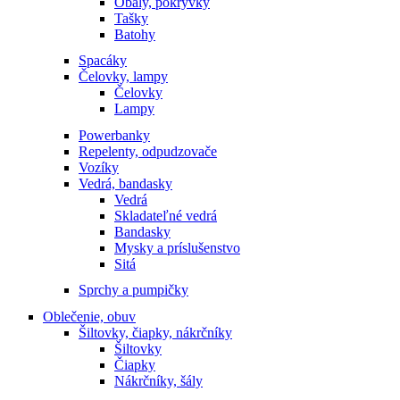
Obaly, pokrývky
Tašky
Batohy
Spacáky
Čelovky, lampy
Čelovky
Lampy
Powerbanky
Repelenty, odpudzovače
Vozíky
Vedrá, bandasky
Vedrá
Skladateľné vedrá
Bandasky
Mysky a príslušenstvo
Sitá
Sprchy a pumpičky
Oblečenie, obuv
Šiltovky, čiapky, nákrčníky
Šiltovky
Čiapky
Nákrčníky, šály