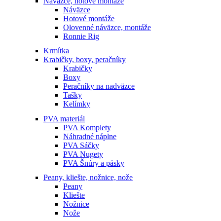
Náväzce, hotové montáže
Náväzce
Hotové montáže
Olovenné náväzce, montáže
Ronnie Rig
Krmítka
Krabičky, boxy, peračníky
Krabičky
Boxy
Peračníky na nadväzce
Tašky
Kelímky
PVA materiál
PVA Komplety
Náhradné náplne
PVA Sáčky
PVA Nugety
PVA Šnúry a pásky
Peany, kliešte, nožnice, nože
Peany
Kliešte
Nožnice
Nože