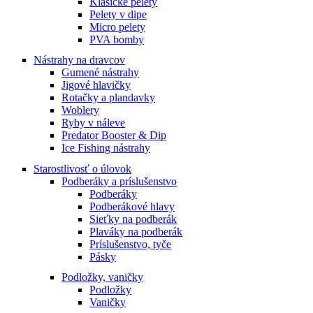
Klasické pelety
Pelety v dipe
Micro pelety
PVA bomby
Nástrahy na dravcov
Gumené nástrahy
Jigové hlavičky
Rotačky a plandavky
Woblery
Ryby v náleve
Predator Booster & Dip
Ice Fishing nástrahy
Starostlivosť o úlovok
Podberáky a príslušenstvo
Podberáky
Podberákové hlavy
Sieťky na podberák
Plaváky na podberák
Príslušenstvo, tyče
Pásky
Podložky, vaničky
Podložky
Vaničky