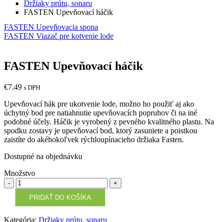
Držiaky prútu, sonaru
FASTEN Upevňovací háčik
FASTEN Upevňovacia spona
FASTEN Viazač pre kotvenie lode
FASTEN Upevňovací háčik
€
7.49
s DPH
Upevňovací hák pre ukotvenie lode, možno ho použiť aj ako
úchytný bod pre natiahnutie upevňovacích popruhov či na iné
podobné účely. Háčik je vyrobený z pevného kvalitného plastu. Na
spodku zostavy je upevňovací bod, ktorý zasuniete a poistkou
zaistíte do akéhokoľvek rýchloupínacieho držiaka Fasten.
Dostupné na objednávku
Množstvo
Množstvo
PRIDAŤ DO KOŠÍKA
Kategória:
Držiaky prútu, sonaru