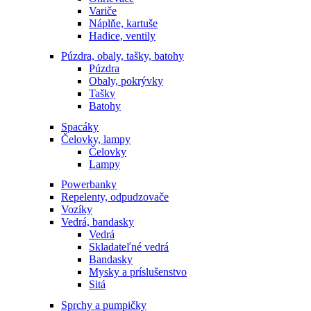
Variče
Náplňe, kartuše
Hadice, ventily
Púzdra, obaly, tašky, batohy
Púzdra
Obaly, pokrývky
Tašky
Batohy
Spacáky
Čelovky, lampy
Čelovky
Lampy
Powerbanky
Repelenty, odpudzovače
Vozíky
Vedrá, bandasky
Vedrá
Skladateľné vedrá
Bandasky
Mysky a príslušenstvo
Sitá
Sprchy a pumpičky