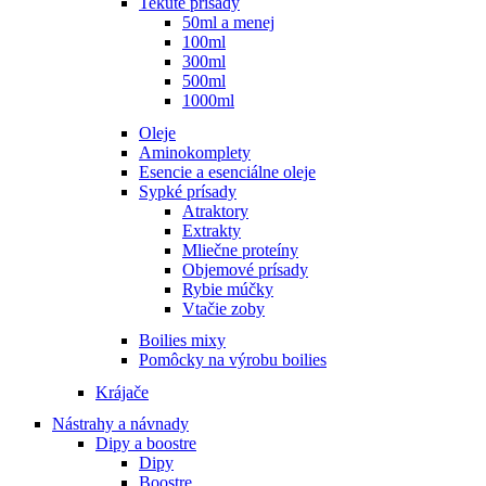
Tekuté prísady
50ml a menej
100ml
300ml
500ml
1000ml
Oleje
Aminokomplety
Esencie a esenciálne oleje
Sypké prísady
Atraktory
Extrakty
Mliečne proteíny
Objemové prísady
Rybie múčky
Vtačie zoby
Boilies mixy
Pomôcky na výrobu boilies
Krájače
Nástrahy a návnady
Dipy a boostre
Dipy
Boostre