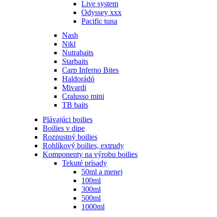
Live system
Odyssey xxx
Pacific tuna
Nash
Nikl
Nutrabaits
Starbaits
Carp Inferno Bites
Haldorádó
Mivardi
Cralusso mini
TB baits
Plávajúci boilies
Boilies v dipe
Rozpustný boilies
Rohlíkový boilies, extrudy
Komponenty na výrobu boilies
Tekuté prísady
50ml a menej
100ml
300ml
500ml
1000ml