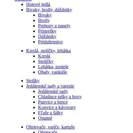
Hotové jedlá
Bivaky, brolly, dáždniky
Bivaky
Brolly
Prehozy a panely
Prístrešky
Dáždniky
Príslušenstvo
Kreslá, stoličky, lehátka
Kreslá
Stoličky
Lehátka, postele
Obaly, vankúše
Stolíky
Jedálenské sady a varenie
Jedálenské sady
Chladiace tašky a boxy
Panvice a hrnce
Konvice a kávovary
Fľaše a šálky
Ostatné
Ohrievače, variče, kartuše
Ohrievače