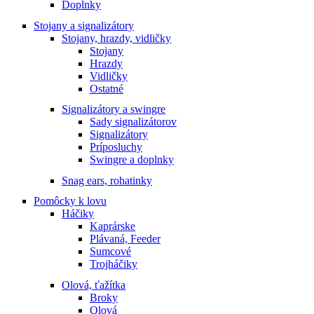
Doplnky
Stojany a signalizátory
Stojany, hrazdy, vidličky
Stojany
Hrazdy
Vidličky
Ostatné
Signalizátory a swingre
Sady signalizátorov
Signalizátory
Príposluchy
Swingre a doplnky
Snag ears, rohatinky
Pomôcky k lovu
Háčiky
Kaprárske
Plávaná, Feeder
Sumcové
Trojháčiky
Olová, ťažítka
Broky
Olová