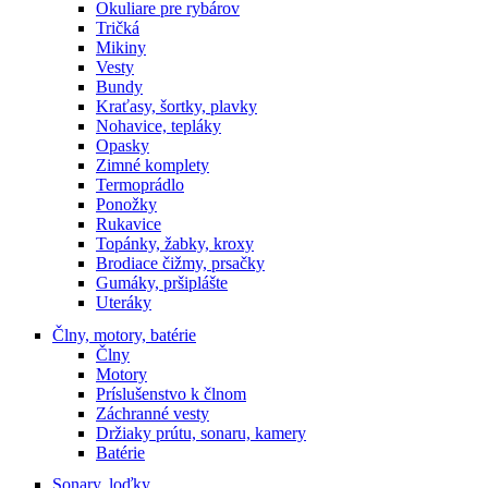
Okuliare pre rybárov
Tričká
Mikiny
Vesty
Bundy
Kraťasy, šortky, plavky
Nohavice, tepláky
Opasky
Zimné komplety
Termoprádlo
Ponožky
Rukavice
Topánky, žabky, kroxy
Brodiace čižmy, prsačky
Gumáky, pršiplášte
Uteráky
Člny, motory, batérie
Člny
Motory
Príslušenstvo k člnom
Záchranné vesty
Držiaky prútu, sonaru, kamery
Batérie
Sonary, loďky