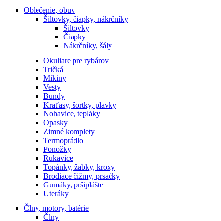
Oblečenie, obuv
Šiltovky, čiapky, nákrčníky
Šiltovky
Čiapky
Nákrčníky, šály
Okuliare pre rybárov
Tričká
Mikiny
Vesty
Bundy
Kraťasy, šortky, plavky
Nohavice, tepláky
Opasky
Zimné komplety
Termoprádlo
Ponožky
Rukavice
Topánky, žabky, kroxy
Brodiace čižmy, prsačky
Gumáky, pršiplášte
Uteráky
Člny, motory, batérie
Člny