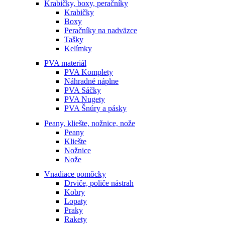
Krabičky, boxy, peračníky
Krabičky
Boxy
Peračníky na nadväzce
Tašky
Kelímky
PVA materiál
PVA Komplety
Náhradné náplne
PVA Sáčky
PVA Nugety
PVA Šnúry a pásky
Peany, kliešte, nožnice, nože
Peany
Kliešte
Nožnice
Nože
Vnadiace pomôcky
Drviče, poliče nástrah
Kobry
Lopaty
Praky
Rakety