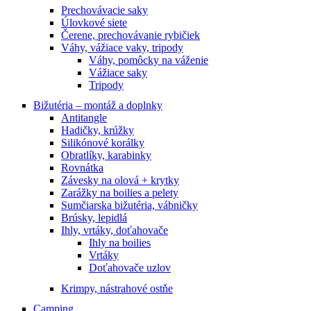
Prechovávacie saky
Úlovkové siete
Čerene, prechovávanie rybičiek
Váhy, vážiace vaky, tripody
Váhy, pomôcky na váženie
Vážiace saky
Tripody
Bižutéria – montáž a doplnky
Antitangle
Hadičky, krúžky
Silikónové korálky
Obratlíky, karabinky
Rovnátka
Závesky na olová + krytky
Zarážky na boilies a pelety
Sumčiarska bižutéria, vábničky
Brúsky, lepidlá
Ihly, vrtáky, doťahovače
Ihly na boilies
Vrtáky
Doťahovače uzlov
Krimpy, nástrahové ostňe
Camping