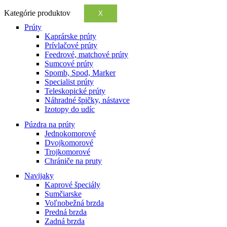
Kategórie produktov
X
Prúty
Kaprárske prúty
Prívlačové prúty
Feedrové, matchové prúty
Sumcové prúty
Spomb, Spod, Marker
Specialist prúty
Teleskopické prúty
Náhradné špičky, nástavce
Izotopy do udíc
Púzdra na prúty
Jednokomorové
Dvojkomorové
Trojkomorové
Chrániče na pruty
Navijaky
Kaprové špeciály
Sumčiarske
Voľnobežná brzda
Predná brzda
Zadná brzda