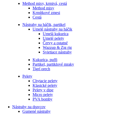
Method mixy, krmivá, cestá
Method mixy
Krmítkové zmesi
Cestá
Nástrahy na háčik, partikel
Umelé nástrahy na háčik
Umelá kukurica
Umelé pelety
Červy a ostatné
Wazzup & Zig rig
Svietiace nástrahy
Kukurica, puffi
Partikel, partiklové mraky
Tigrí orech
Pelety
Chytacie pelety
Klasické pelety
Pelety v dipe
Micro pelety
PVA bomby
Nástrahy na dravcov
Gumené nástrahy