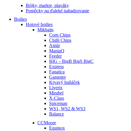
Bójky, markre, plaváky
Pomôcky na ďaleké nahadzovanie
Boilies
Hotové boilies
Mikbaits
Corn Chips
Chilli Chips
Amúr
ManiaQ
Feeder
BIG – BigB BigS BigC
Express
Fanatica
Gangster
Krvavý huňáček
Liverix
Mirabel
X-Class
Spiceman
WS1, WS2 & WS3
Balance
CCMoore
Equinox