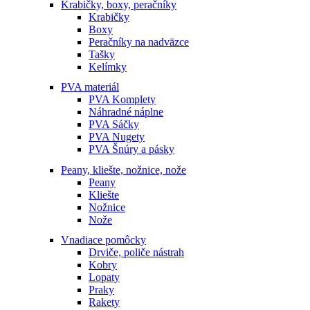
Krabičky, boxy, peračníky
Krabičky
Boxy
Peračníky na nadväzce
Tašky
Kelímky
PVA materiál
PVA Komplety
Náhradné náplne
PVA Sáčky
PVA Nugety
PVA Šnúry a pásky
Peany, kliešte, nožnice, nože
Peany
Kliešte
Nožnice
Nože
Vnadiace pomôcky
Drviče, poliče nástrah
Kobry
Lopaty
Praky
Rakety