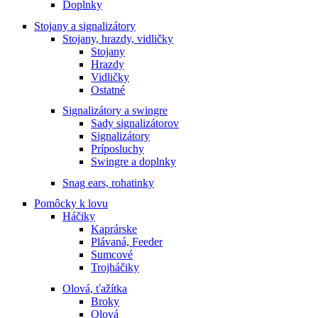
Doplnky
Stojany a signalizátory
Stojany, hrazdy, vidličky
Stojany
Hrazdy
Vidličky
Ostatné
Signalizátory a swingre
Sady signalizátorov
Signalizátory
Príposluchy
Swingre a doplnky
Snag ears, rohatinky
Pomôcky k lovu
Háčiky
Kaprárske
Plávaná, Feeder
Sumcové
Trojháčiky
Olová, ťažítka
Broky
Olová