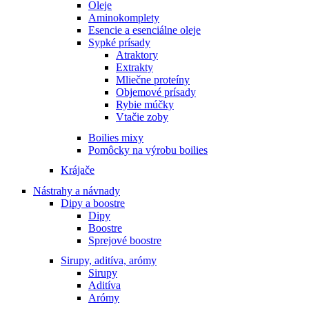
Oleje
Aminokomplety
Esencie a esenciálne oleje
Sypké prísady
Atraktory
Extrakty
Mliečne proteíny
Objemové prísady
Rybie múčky
Vtačie zoby
Boilies mixy
Pomôcky na výrobu boilies
Krájače
Nástrahy a návnady
Dipy a boostre
Dipy
Boostre
Sprejové boostre
Sirupy, aditíva, arómy
Sirupy
Aditíva
Arómy