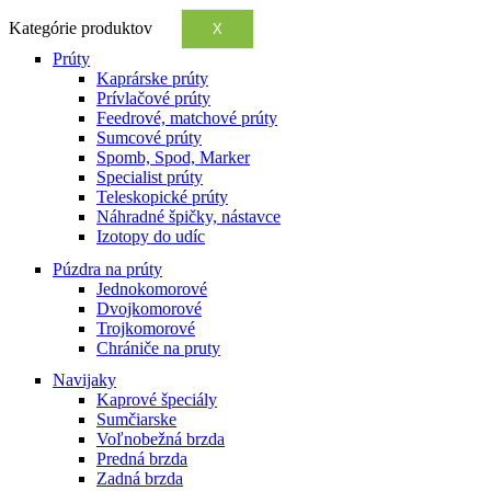
Kategórie produktov
X
Prúty
Kaprárske prúty
Prívlačové prúty
Feedrové, matchové prúty
Sumcové prúty
Spomb, Spod, Marker
Specialist prúty
Teleskopické prúty
Náhradné špičky, nástavce
Izotopy do udíc
Púzdra na prúty
Jednokomorové
Dvojkomorové
Trojkomorové
Chrániče na pruty
Navijaky
Kaprové špeciály
Sumčiarske
Voľnobežná brzda
Predná brzda
Zadná brzda