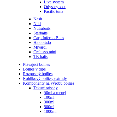
Live system
Odyssey xxx
Pacific tuna
Nash
Nikl
Nutrabaits
Starbaits
Carp Inferno Bites
Haldorádó
Mivardi
Cralusso mini
TB baits
Plávajúci boilies
Boilies v dipe
Rozpustný boilies
Rohlíkový boilies, extrudy
Komponenty na výrobu boilies
Tekuté prísady
50ml a menej
100ml
300ml
500ml
1000ml