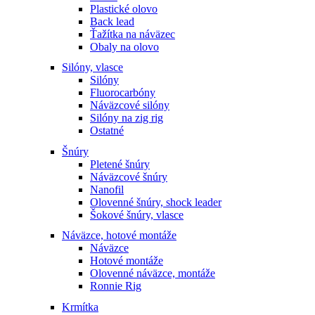
Plastické olovo
Back lead
Ťažítka na náväzec
Obaly na olovo
Silóny, vlasce
Silóny
Fluorocarbóny
Náväzcové silóny
Silóny na zig rig
Ostatné
Šnúry
Pletené šnúry
Náväzcové šnúry
Nanofil
Olovenné šnúry, shock leader
Šokové šnúry, vlasce
Náväzce, hotové montáže
Náväzce
Hotové montáže
Olovenné náväzce, montáže
Ronnie Rig
Krmítka