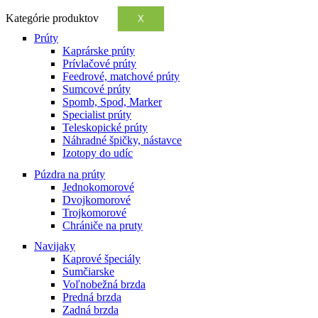
Kategórie produktov
X
Prúty
Kaprárske prúty
Prívlačové prúty
Feedrové, matchové prúty
Sumcové prúty
Spomb, Spod, Marker
Specialist prúty
Teleskopické prúty
Náhradné špičky, nástavce
Izotopy do udíc
Púzdra na prúty
Jednokomorové
Dvojkomorové
Trojkomorové
Chrániče na pruty
Navijaky
Kaprové špeciály
Sumčiarske
Voľnobežná brzda
Predná brzda
Zadná brzda