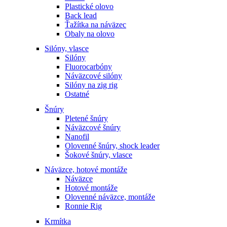
Plastické olovo
Back lead
Ťažítka na náväzec
Obaly na olovo
Silóny, vlasce
Silóny
Fluorocarbóny
Náväzcové silóny
Silóny na zig rig
Ostatné
Šnúry
Pletené šnúry
Náväzcové šnúry
Nanofil
Olovenné šnúry, shock leader
Šokové šnúry, vlasce
Náväzce, hotové montáže
Náväzce
Hotové montáže
Olovenné náväzce, montáže
Ronnie Rig
Krmítka