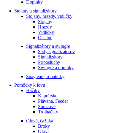
Doplnky
Stojany a signalizátory
Stojany, hrazdy, vidličky
Stojany
Hrazdy
Vidličky
Ostatné
Signalizátory a swingre
Sady signalizátorov
Signalizátory
Príposluchy
Swingre a doplnky
Snag ears, rohatinky
Pomôcky k lovu
Háčiky
Kaprárske
Plávaná, Feeder
Sumcové
Trojháčiky
Olová, ťažítka
Broky
Olová