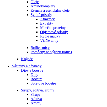
Oleje
Aminokomplety
Esencie a esenciálne oleje
Sypké prísady
Atraktory
Extrakty
Mliečne proteíny
Objemové prísady
Rybie múčky
Vtačie zoby
Boilies mixy
Pomôcky na výrobu boilies
Krájače
Nástrahy a návnady
Dipy a boostre
Dipy
Boostre
Sprejové boostre
Sirupy, aditíva, arómy
Sirupy
Aditíva
Arómy