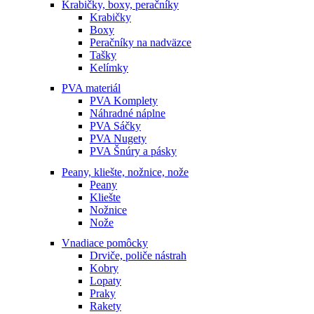
Krabičky, boxy, peračníky
Krabičky
Boxy
Peračníky na nadväzce
Tašky
Kelímky
PVA materiál
PVA Komplety
Náhradné náplne
PVA Sáčky
PVA Nugety
PVA Šnúry a pásky
Peany, kliešte, nožnice, nože
Peany
Kliešte
Nožnice
Nože
Vnadiace pomôcky
Drviče, poliče nástrah
Kobry
Lopaty
Praky
Rakety