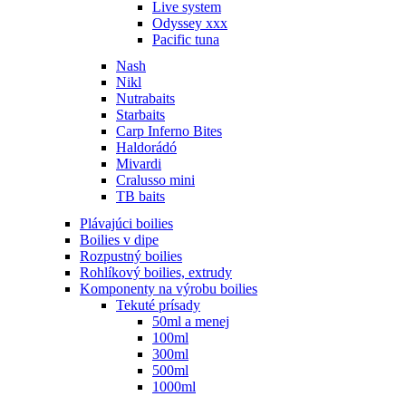
Live system
Odyssey xxx
Pacific tuna
Nash
Nikl
Nutrabaits
Starbaits
Carp Inferno Bites
Haldorádó
Mivardi
Cralusso mini
TB baits
Plávajúci boilies
Boilies v dipe
Rozpustný boilies
Rohlíkový boilies, extrudy
Komponenty na výrobu boilies
Tekuté prísady
50ml a menej
100ml
300ml
500ml
1000ml