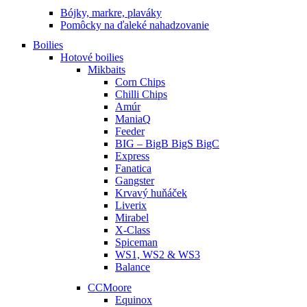
Bójky, markre, plaváky
Pomôcky na ďaleké nahadzovanie
Boilies
Hotové boilies
Mikbaits
Corn Chips
Chilli Chips
Amúr
ManiaQ
Feeder
BIG – BigB BigS BigC
Express
Fanatica
Gangster
Krvavý huňáček
Liverix
Mirabel
X-Class
Spiceman
WS1, WS2 & WS3
Balance
CCMoore
Equinox