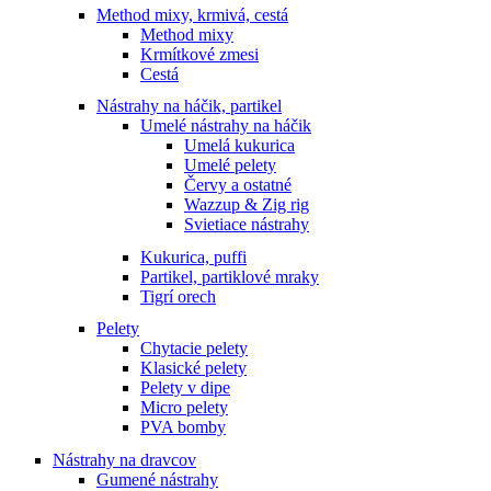
Method mixy, krmivá, cestá
Method mixy
Krmítkové zmesi
Cestá
Nástrahy na háčik, partikel
Umelé nástrahy na háčik
Umelá kukurica
Umelé pelety
Červy a ostatné
Wazzup & Zig rig
Svietiace nástrahy
Kukurica, puffi
Partikel, partiklové mraky
Tigrí orech
Pelety
Chytacie pelety
Klasické pelety
Pelety v dipe
Micro pelety
PVA bomby
Nástrahy na dravcov
Gumené nástrahy