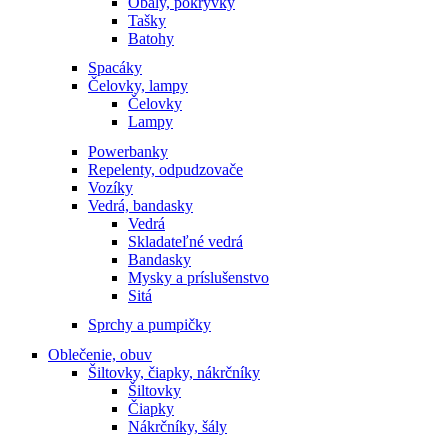
Obaly, pokrývky
Tašky
Batohy
Spacáky
Čelovky, lampy
Čelovky
Lampy
Powerbanky
Repelenty, odpudzovače
Vozíky
Vedrá, bandasky
Vedrá
Skladateľné vedrá
Bandasky
Mysky a príslušenstvo
Sitá
Sprchy a pumpičky
Oblečenie, obuv
Šiltovky, čiapky, nákrčníky
Šiltovky
Čiapky
Nákrčníky, šály