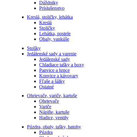
Dáždniky
Príslušenstvo
Kreslá, stoličky, lehátka
Kreslá
Stoličky
Lehátka, postele
Obaly, vankúše
Stolíky
Jedálenské sady a varenie
Jedálenské sady
Chladiace tašky a boxy
Panvice a hrnce
Konvice a kávovary
Fľaše a šálky
Ostatné
Ohrievače, variče, kartuše
Ohrievače
Variče
Náplňe, kartuše
Hadice, ventily
Púzdra, obaly, tašky, batohy
Púzdra