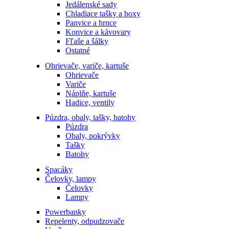
Jedálenské sady
Chladiace tašky a boxy
Panvice a hrnce
Konvice a kávovary
Fľaše a šálky
Ostatné
Ohrievače, variče, kartuše
Ohrievače
Variče
Náplňe, kartuše
Hadice, ventily
Púzdra, obaly, tašky, batohy
Púzdra
Obaly, pokrývky
Tašky
Batohy
Spacáky
Čelovky, lampy
Čelovky
Lampy
Powerbanky
Repelenty, odpudzovače