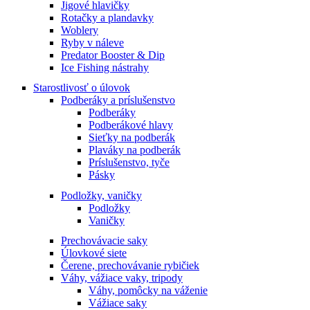
Jigové hlavičky
Rotačky a plandavky
Woblery
Ryby v náleve
Predator Booster & Dip
Ice Fishing nástrahy
Starostlivosť o úlovok
Podberáky a príslušenstvo
Podberáky
Podberákové hlavy
Sieťky na podberák
Plaváky na podberák
Príslušenstvo, tyče
Pásky
Podložky, vaničky
Podložky
Vaničky
Prechovávacie saky
Úlovkové siete
Čerene, prechovávanie rybičiek
Váhy, vážiace vaky, tripody
Váhy, pomôcky na váženie
Vážiace saky