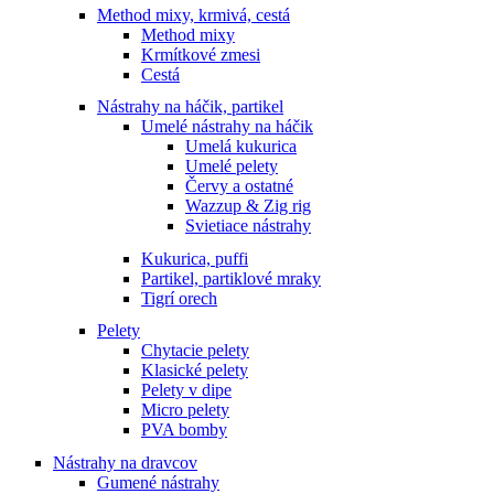
Method mixy, krmivá, cestá
Method mixy
Krmítkové zmesi
Cestá
Nástrahy na háčik, partikel
Umelé nástrahy na háčik
Umelá kukurica
Umelé pelety
Červy a ostatné
Wazzup & Zig rig
Svietiace nástrahy
Kukurica, puffi
Partikel, partiklové mraky
Tigrí orech
Pelety
Chytacie pelety
Klasické pelety
Pelety v dipe
Micro pelety
PVA bomby
Nástrahy na dravcov
Gumené nástrahy