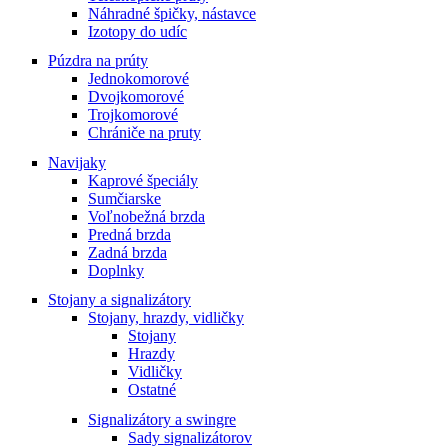
Náhradné špičky, nástavce
page
Izotopy do udíc
Púzdra na prúty
Jednokomorové
Dvojkomorové
Trojkomorové
Chrániče na pruty
Navijaky
Kaprové špeciály
Sumčiarske
Voľnobežná brzda
Predná brzda
Zadná brzda
Doplnky
Stojany a signalizátory
Stojany, hrazdy, vidličky
Stojany
Hrazdy
Vidličky
Ostatné
Signalizátory a swingre
Sady signalizátorov