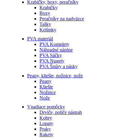
Krabičky, boxy, peračníky
Krabičky
Boxy
Peračníky na nadväzce
Tašky
Kelímky
PVA materiál
PVA Komplety
Náhradné náplne
PVA Sáčky
PVA Nugety
PVA Šnúry a pásky
Peany, kliešte, nožnice, nože
Peany
Kliešte
Nožnice
Nože
Vnadiace pomôcky
Drviče, poliče nástrah
Kobry
Lopaty
Praky
Rakety