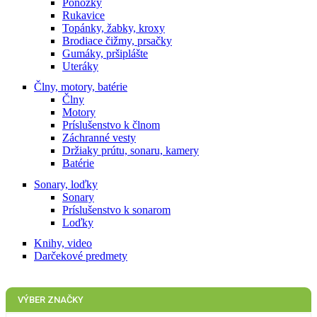
Ponožky
Rukavice
Topánky, žabky, kroxy
Brodiace čižmy, prsačky
Gumáky, pršiplášte
Uteráky
Člny, motory, batérie
Člny
Motory
Príslušenstvo k člnom
Záchranné vesty
Držiaky prútu, sonaru, kamery
Batérie
Sonary, loďky
Sonary
Príslušenstvo k sonarom
Loďky
Knihy, video
Darčekové predmety
VÝBER ZNAČKY