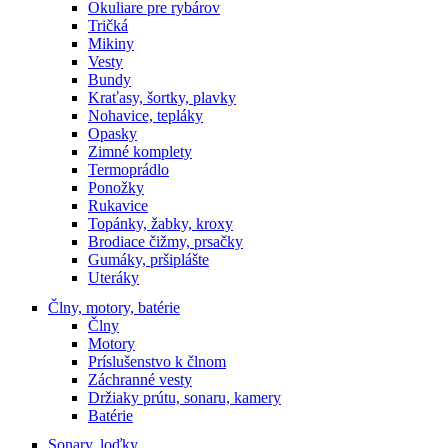
Okuliare pre rybárov
Tričká
Mikiny
Vesty
Bundy
Kraťasy, šortky, plavky
Nohavice, tepláky
Opasky
Zimné komplety
Termoprádlo
Ponožky
Rukavice
Topánky, žabky, kroxy
Brodiace čižmy, prsačky
Gumáky, pršiplášte
Uteráky
Člny, motory, batérie
Člny
Motory
Príslušenstvo k člnom
Záchranné vesty
Držiaky prútu, sonaru, kamery
Batérie
Sonary, loďky