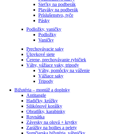
Sieťky na podberák
Plaváky na podberák
Príslušenstvo, tyče
Pásky
Podložky, vaničky
Podložky
Vaničky
Prechovávacie saky
Úlovkové siete
Čerene, prechovávanie rybičiek
Váhy, vážiace vaky, tripody
Váhy, pomôcky na váženie
Vážiace saky
Tripody
Bižutéria – montáž a doplnky
Antitangle
Hadičky, krúžky
Silikónové korálky
Obratlíky, karabinky
Rovnátka
Závesky na olová + krytky
Zarážky na boilies a pelety
Sumčiarska bižutéria, vábničky