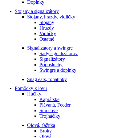
Doplnky
Stojany a signalizátory
Stojany, hrazdy, vidličky
Stojany
Hrazdy
Vidličky
Ostatné
Signalizátory a swingre
Sady signalizátorov
Signalizátory
Príposluchy
Swingre a doplnky
Snag ears, rohatinky
Pomôcky k lovu
Háčiky
Kaprárske
Plávaná, Feeder
Sumcové
Trojháčiky
Olová, ťažítka
Broky
Olová