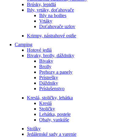
Brúsky, lepidlá
Ihly, vrtáky, doťahovače
Ihly na boilies
Vrtáky
Doťahovače uzlov
Krimpy, nástrahové ostňe
Camping
Hotové jedlá
Bivaky, brolly, dáždniky
Bivaky
Brolly
Prehozy a panely
Prístrešky
Dáždniky
Príslušenstvo
Kreslá, stoličky, lehátka
Kreslá
Stoličky
Lehátka, postele
Obaly, vankúše
Stolíky
Jedálenské sady a varenie