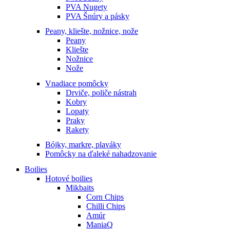
PVA Nugety
PVA Šnúry a pásky
Peany, kliešte, nožnice, nože
Peany
Kliešte
Nožnice
Nože
Vnadiace pomôcky
Drviče, poliče nástrah
Kobry
Lopaty
Praky
Rakety
Bójky, markre, plaváky
Pomôcky na ďaleké nahadzovanie
Boilies
Hotové boilies
Mikbaits
Corn Chips
Chilli Chips
Amúr
ManiaQ