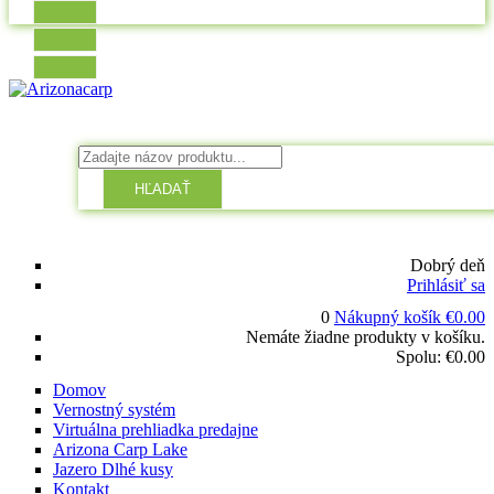
HĽADAŤ
Dobrý deň
Prihlásiť sa
0
Nákupný košík
€
0.00
Nemáte žiadne produkty v košíku.
Spolu:
€
0.00
Domov
Vernostný systém
Virtuálna prehliadka predajne
Arizona Carp Lake
Jazero Dlhé kusy
Kontakt