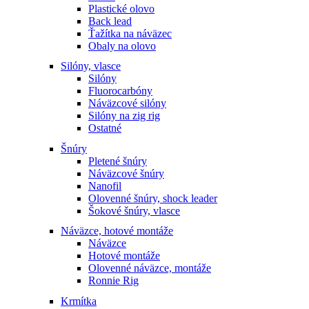
Plastické olovo
Back lead
Ťažítka na náväzec
Obaly na olovo
Silóny, vlasce
Silóny
Fluorocarbóny
Náväzcové silóny
Silóny na zig rig
Ostatné
Šnúry
Pletené šnúry
Náväzcové šnúry
Nanofil
Olovenné šnúry, shock leader
Šokové šnúry, vlasce
Náväzce, hotové montáže
Náväzce
Hotové montáže
Olovenné náväzce, montáže
Ronnie Rig
Krmítka