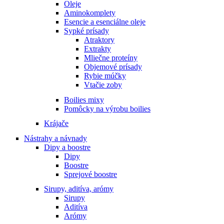
Oleje
Aminokomplety
Esencie a esenciálne oleje
Sypké prísady
Atraktory
Extrakty
Mliečne proteíny
Objemové prísady
Rybie múčky
Vtačie zoby
Boilies mixy
Pomôcky na výrobu boilies
Krájače
Nástrahy a návnady
Dipy a boostre
Dipy
Boostre
Sprejové boostre
Sirupy, aditíva, arómy
Sirupy
Aditíva
Arómy