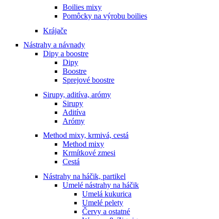
Boilies mixy
Pomôcky na výrobu boilies
Krájače
Nástrahy a návnady
Dipy a boostre
Dipy
Boostre
Sprejové boostre
Sirupy, aditíva, arómy
Sirupy
Aditíva
Arómy
Method mixy, krmivá, cestá
Method mixy
Krmítkové zmesi
Cestá
Nástrahy na háčik, partikel
Umelé nástrahy na háčik
Umelá kukurica
Umelé pelety
Červy a ostatné