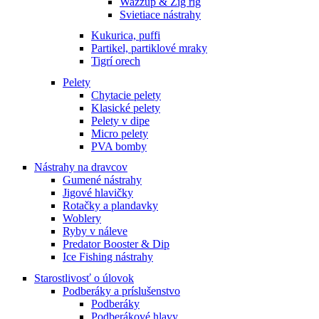
Wazzup & Zig rig
Svietiace nástrahy
Kukurica, puffi
Partikel, partiklové mraky
Tigrí orech
Pelety
Chytacie pelety
Klasické pelety
Pelety v dipe
Micro pelety
PVA bomby
Nástrahy na dravcov
Gumené nástrahy
Jigové hlavičky
Rotačky a plandavky
Woblery
Ryby v náleve
Predator Booster & Dip
Ice Fishing nástrahy
Starostlivosť o úlovok
Podberáky a príslušenstvo
Podberáky
Podberákové hlavy