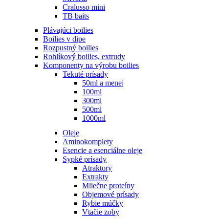
Cralusso mini
TB baits
Plávajúci boilies
Boilies v dipe
Rozpustný boilies
Rohlíkový boilies, extrudy
Komponenty na výrobu boilies
Tekuté prísady
50ml a menej
100ml
300ml
500ml
1000ml
Oleje
Aminokomplety
Esencie a esenciálne oleje
Sypké prísady
Atraktory
Extrakty
Mliečne proteíny
Objemové prísady
Rybie múčky
Vtačie zoby