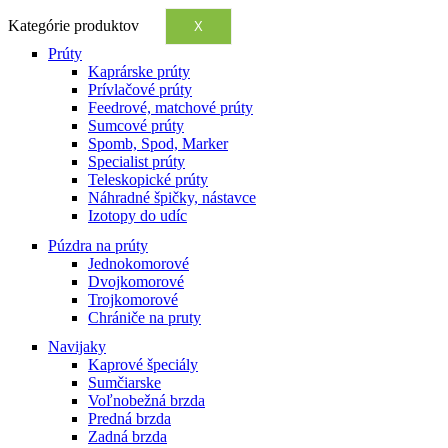
Kategórie produktov
X
Prúty
Kaprárske prúty
Prívlačové prúty
Feedrové, matchové prúty
Sumcové prúty
Spomb, Spod, Marker
Specialist prúty
Teleskopické prúty
Náhradné špičky, nástavce
Izotopy do udíc
Púzdra na prúty
Jednokomorové
Dvojkomorové
Trojkomorové
Chrániče na pruty
Navijaky
Kaprové špeciály
Sumčiarske
Voľnobežná brzda
Predná brzda
Zadná brzda