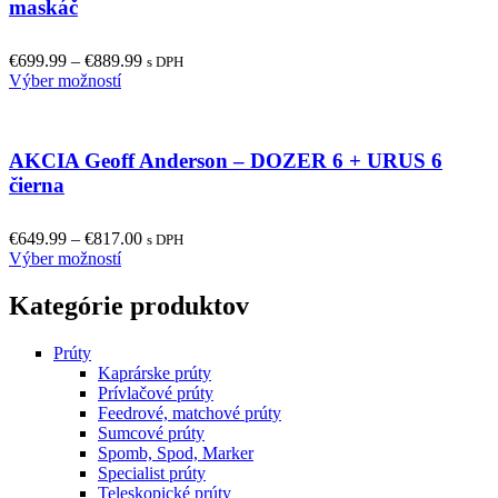
The
maskáč
options
may
€
699.99
–
€
889.99
be
s DPH
This
Výber možností
chosen
product
on
has
the
multiple
product
AKCIA Geoff Anderson – DOZER 6 + URUS 6
variants.
page
The
čierna
options
may
€
649.99
–
€
817.00
be
s DPH
This
Výber možností
chosen
product
on
has
the
Kategórie produktov
multiple
product
variants.
page
Prúty
The
Kaprárske prúty
options
Prívlačové prúty
may
Feedrové, matchové prúty
be
Sumcové prúty
chosen
Spomb, Spod, Marker
on
Specialist prúty
the
Teleskopické prúty
product