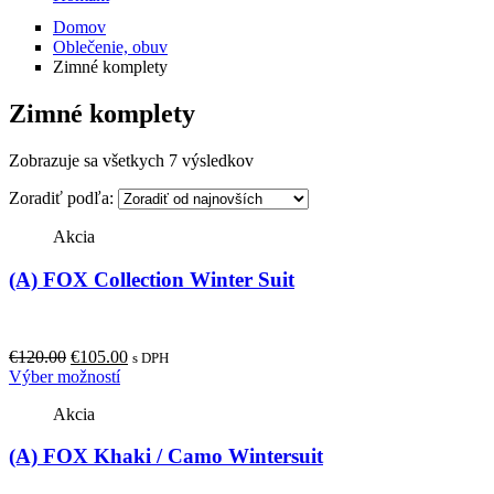
Domov
Oblečenie, obuv
Zimné komplety
Zimné komplety
Zobrazuje sa všetkych 7 výsledkov
Zoradiť podľa:
Akcia
(A) FOX Collection Winter Suit
Original
Current
€
120.00
€
105.00
s DPH
price
This
price
Výber možností
was:
product
is:
Akcia
€120.00.
has
€105.00.
multiple
(A) FOX Khaki / Camo Wintersuit
variants.
The