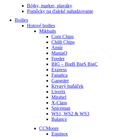
Bójky, markre, plaváky
Pomôcky na ďaleké nahadzovanie
Boilies
Hotové boilies
Mikbaits
Corn Chips
Chilli Chips
Amúr
ManiaQ
Feeder
BIG – BigB BigS BigC
Express
Fanatica
Gangster
Krvavý huňáček
Liverix
Mirabel
X-Class
Spiceman
WS1, WS2 & WS3
Balance
CCMoore
Equinox