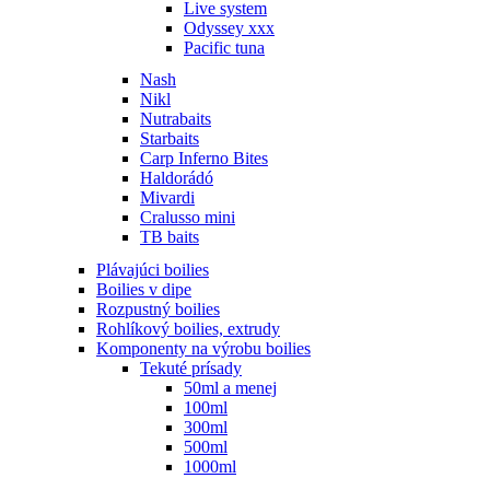
Live system
Odyssey xxx
Pacific tuna
Nash
Nikl
Nutrabaits
Starbaits
Carp Inferno Bites
Haldorádó
Mivardi
Cralusso mini
TB baits
Plávajúci boilies
Boilies v dipe
Rozpustný boilies
Rohlíkový boilies, extrudy
Komponenty na výrobu boilies
Tekuté prísady
50ml a menej
100ml
300ml
500ml
1000ml