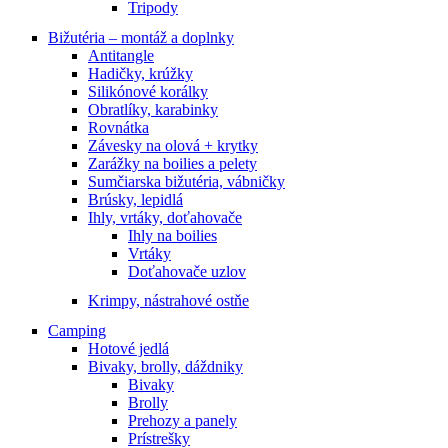
Tripody
Bižutéria – montáž a doplnky
Antitangle
Hadičky, krúžky
Silikónové korálky
Obratlíky, karabinky
Rovnátka
Závesky na olová + krytky
Zarážky na boilies a pelety
Sumčiarska bižutéria, vábničky
Brúsky, lepidlá
Ihly, vrtáky, doťahovače
Ihly na boilies
Vrtáky
Doťahovače uzlov
Krimpy, nástrahové ostňe
Camping
Hotové jedlá
Bivaky, brolly, dáždniky
Bivaky
Brolly
Prehozy a panely
Prístrešky