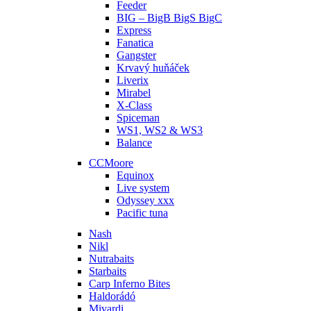
Feeder
BIG – BigB BigS BigC
Express
Fanatica
Gangster
Krvavý huňáček
Liverix
Mirabel
X-Class
Spiceman
WS1, WS2 & WS3
Balance
CCMoore
Equinox
Live system
Odyssey xxx
Pacific tuna
Nash
Nikl
Nutrabaits
Starbaits
Carp Inferno Bites
Haldorádó
Mivardi