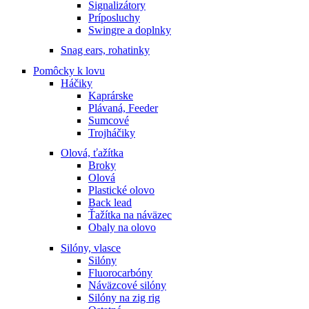
Signalizátory
Príposluchy
Swingre a doplnky
Snag ears, rohatinky
Pomôcky k lovu
Háčiky
Kaprárske
Plávaná, Feeder
Sumcové
Trojháčiky
Olová, ťažítka
Broky
Olová
Plastické olovo
Back lead
Ťažítka na náväzec
Obaly na olovo
Silóny, vlasce
Silóny
Fluorocarbóny
Náväzcové silóny
Silóny na zig rig