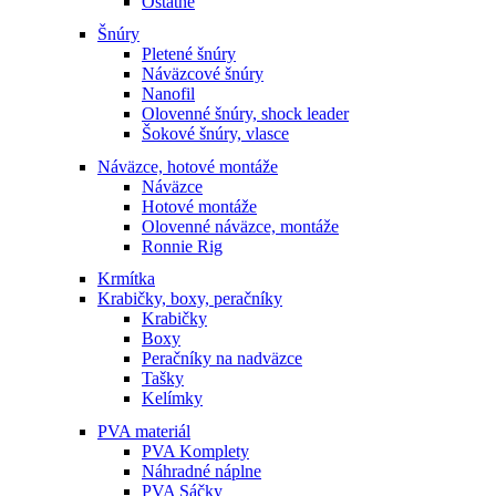
Ostatné
Šnúry
Pletené šnúry
Náväzcové šnúry
Nanofil
Olovenné šnúry, shock leader
Šokové šnúry, vlasce
Náväzce, hotové montáže
Náväzce
Hotové montáže
Olovenné náväzce, montáže
Ronnie Rig
Krmítka
Krabičky, boxy, peračníky
Krabičky
Boxy
Peračníky na nadväzce
Tašky
Kelímky
PVA materiál
PVA Komplety
Náhradné náplne
PVA Sáčky