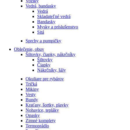
Vozíky
Vedrá, bandasky
Vedrá
Skladateľné vedrá
Bandasky
Mysky a príslušenstvo
Sitá
Sprchy a pumpičky
Oblečenie, obuv
Šiltovky, čiapky, nákrčníky
Šiltovky
Čiapky
Nákrčníky, šály
Okuliare pre rybárov
Tričká
Mikiny
Vesty
Bundy
Kraťasy, šortky, plavky
Nohavice, tepláky
Opasky
Zimné komplety
Termoprádlo