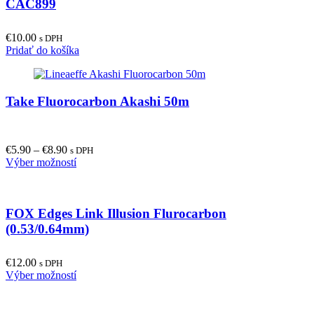
CAC899
€
10.00
s DPH
Pridať do košíka
Take Fluorocarbon Akashi 50m
€
5.90
–
€
8.90
s DPH
This
Výber možností
product
has
multiple
FOX Edges Link Illusion Flurocarbon
variants.
The
(0.53/0.64mm)
options
may
€
12.00
be
s DPH
This
Výber možností
chosen
product
on
has
the
multiple
product