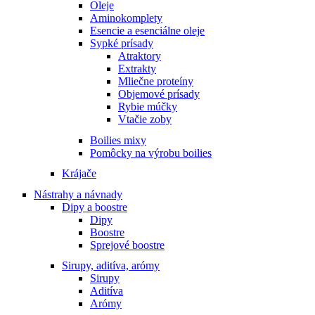
Oleje
Aminokomplety
Esencie a esenciálne oleje
Sypké prísady
Atraktory
Extrakty
Mliečne proteíny
Objemové prísady
Rybie múčky
Vtačie zoby
Boilies mixy
Pomôcky na výrobu boilies
Krájače
Nástrahy a návnady
Dipy a boostre
Dipy
Boostre
Sprejové boostre
Sirupy, aditíva, arómy
Sirupy
Aditíva
Arómy