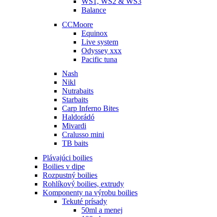
WS1, WS2 & WS3
Balance
CCMoore
Equinox
Live system
Odyssey xxx
Pacific tuna
Nash
Nikl
Nutrabaits
Starbaits
Carp Inferno Bites
Haldorádó
Mivardi
Cralusso mini
TB baits
Plávajúci boilies
Boilies v dipe
Rozpustný boilies
Rohlíkový boilies, extrudy
Komponenty na výrobu boilies
Tekuté prísady
50ml a menej