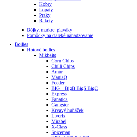
Kobry
Lopaty
Praky
Rakety
Bójky, markre, plaváky
Pomôcky na ďaleké nahadzovanie
Boilies
Hotové boilies
Mikbaits
Corn Chips
Chilli Chips
Amúr
ManiaQ
Feeder
BIG – BigB BigS BigC
Express
Fanatica
Gangster
Krvavý huňáček
Liverix
Mirabel
X-Class
Spiceman