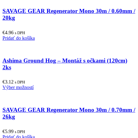
multiple
SAVAGE GEAR Regenerator Mono 30m / 0.60mm /
variants.
The
20kg
options
may
€
4.96
be
s DPH
Pridať do košíka
chosen
on
the
product
Ashima Ground Hog – Montáž s očkami (120cm)
page
2ks
€
3.12
s DPH
This
Výber možností
product
has
multiple
SAVAGE GEAR Regenerator Mono 30m / 0.70mm /
variants.
The
26kg
options
may
€
5.99
be
s DPH
Pridať do košíka
chosen