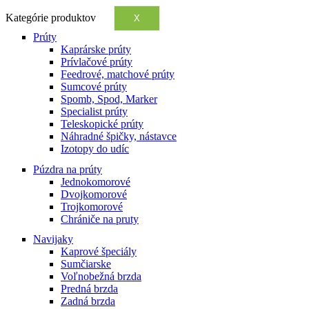
Kategórie produktov
X
Prúty
Kaprárske prúty
Prívlačové prúty
Feedrové, matchové prúty
Sumcové prúty
Spomb, Spod, Marker
Specialist prúty
Teleskopické prúty
Náhradné špičky, nástavce
Izotopy do udíc
Púzdra na prúty
Jednokomorové
Dvojkomorové
Trojkomorové
Chrániče na pruty
Navijaky
Kaprové špeciály
Sumčiarske
Voľnobežná brzda
Predná brzda
Zadná brzda