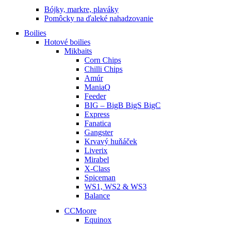
Bójky, markre, plaváky
Pomôcky na ďaleké nahadzovanie
Boilies
Hotové boilies
Mikbaits
Corn Chips
Chilli Chips
Amúr
ManiaQ
Feeder
BIG – BigB BigS BigC
Express
Fanatica
Gangster
Krvavý huňáček
Liverix
Mirabel
X-Class
Spiceman
WS1, WS2 & WS3
Balance
CCMoore
Equinox