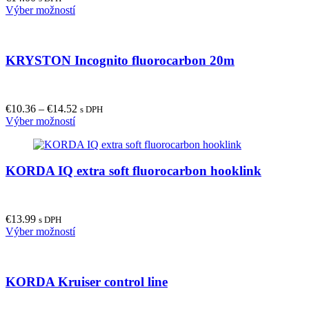
This
Výber možností
product
has
multiple
KRYSTON Incognito fluorocarbon 20m
variants.
The
options
may
€
10.36
–
€
14.52
be
s DPH
This
Výber možností
chosen
product
on
has
the
multiple
product
KORDA IQ extra soft fluorocarbon hooklink
variants.
page
The
options
may
€
13.99
be
s DPH
This
Výber možností
chosen
product
on
has
the
multiple
product
KORDA Kruiser control line
variants.
page
The
options