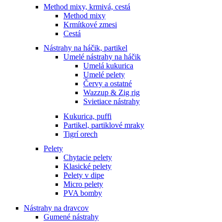
Method mixy, krmivá, cestá
Method mixy
Krmítkové zmesi
Cestá
Nástrahy na háčik, partikel
Umelé nástrahy na háčik
Umelá kukurica
Umelé pelety
Červy a ostatné
Wazzup & Zig rig
Svietiace nástrahy
Kukurica, puffi
Partikel, partiklové mraky
Tigrí orech
Pelety
Chytacie pelety
Klasické pelety
Pelety v dipe
Micro pelety
PVA bomby
Nástrahy na dravcov
Gumené nástrahy