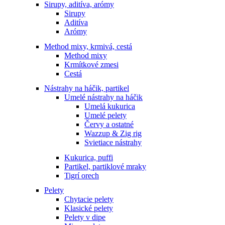
Sirupy, aditíva, arómy
Sirupy
Aditíva
Arómy
Method mixy, krmivá, cestá
Method mixy
Krmítkové zmesi
Cestá
Nástrahy na háčik, partikel
Umelé nástrahy na háčik
Umelá kukurica
Umelé pelety
Červy a ostatné
Wazzup & Zig rig
Svietiace nástrahy
Kukurica, puffi
Partikel, partiklové mraky
Tigrí orech
Pelety
Chytacie pelety
Klasické pelety
Pelety v dipe