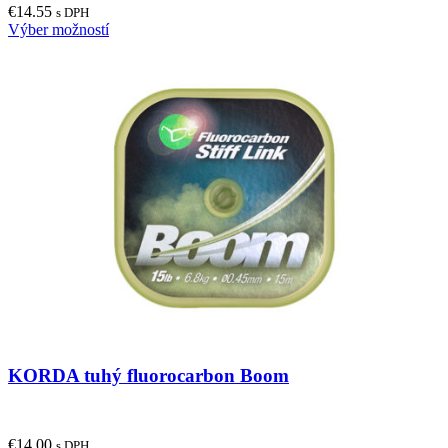
€
14.55
s DPH
This
Výber možností
product
has
multiple
variants.
The
options
may
be
chosen
on
the
product
page
KORDA tuhý fluorocarbon Boom
€
14.00
s DPH