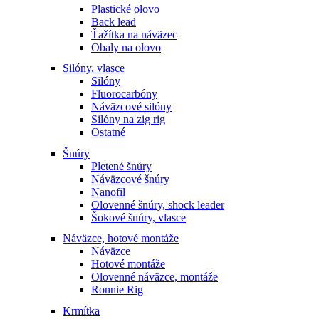
Plastické olovo
Back lead
Ťažítka na náväzec
Obaly na olovo
Silóny, vlasce
Silóny
Fluorocarbóny
Náväzcové silóny
Silóny na zig rig
Ostatné
Šnúry
Pletené šnúry
Náväzcové šnúry
Nanofil
Olovenné šnúry, shock leader
Šokové šnúry, vlasce
Náväzce, hotové montáže
Náväzce
Hotové montáže
Olovenné náväzce, montáže
Ronnie Rig
Krmítka