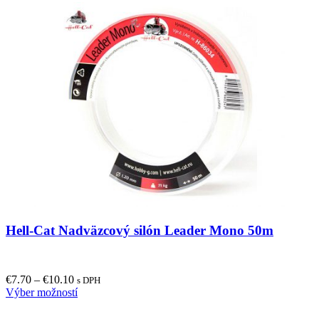
has
the
multiple
product
variants.
page
The
options
may
be
chosen
on
the
product
page
Hell-Cat Nadväzcový silón Leader Mono 50m
€
7.70
–
€
10.10
s DPH
This
Výber možností
product
has