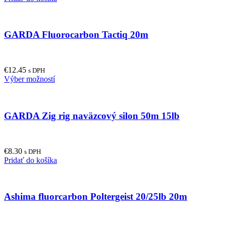
on
the
product
GARDA Fluorocarbon Tactiq 20m
page
€
12.45
s DPH
This
Výber možností
product
has
multiple
GARDA Zig rig naväzcový silon 50m 15lb
variants.
The
options
may
€
8.30
be
s DPH
Pridať do košíka
chosen
on
the
product
Ashima fluorcarbon Poltergeist 20/25lb 20m
page