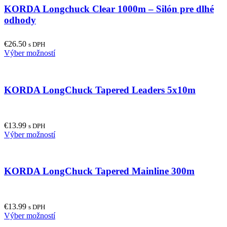
KORDA Longchuck Clear 1000m – Silón pre dlhé
variants.
page
The
odhody
options
may
€
26.50
be
s DPH
This
Výber možností
chosen
product
on
has
the
multiple
product
KORDA LongChuck Tapered Leaders 5x10m
variants.
page
The
options
may
€
13.99
be
s DPH
This
Výber možností
chosen
product
on
has
the
multiple
product
KORDA LongChuck Tapered Mainline 300m
variants.
page
The
options
may
€
13.99
be
s DPH
This
Výber možností
chosen
product
on