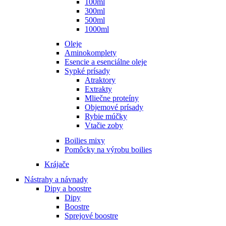
100ml
300ml
500ml
1000ml
Oleje
Aminokomplety
Esencie a esenciálne oleje
Sypké prísady
Atraktory
Extrakty
Mliečne proteíny
Objemové prísady
Rybie múčky
Vtačie zoby
Boilies mixy
Pomôcky na výrobu boilies
Krájače
Nástrahy a návnady
Dipy a boostre
Dipy
Boostre
Sprejové boostre