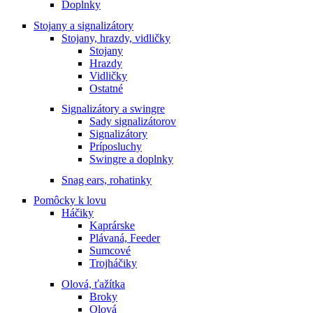
Doplnky
Stojany a signalizátory
Stojany, hrazdy, vidličky
Stojany
Hrazdy
Vidličky
Ostatné
Signalizátory a swingre
Sady signalizátorov
Signalizátory
Príposluchy
Swingre a doplnky
Snag ears, rohatinky
Pomôcky k lovu
Háčiky
Kaprárske
Plávaná, Feeder
Sumcové
Trojháčiky
Olová, ťažítka
Broky
Olová