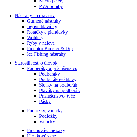
Micro pelety
PVA bomby
Nástrahy na dravcov
Gumené nástrahy
Jigové hlavičky
Rotačky a plandavky
Woblery
Ryby v náleve
Predator Booster & Dip
Ice Fishing nástrahy
Starostlivosť o úlovok
Podberáky a príslušenstvo
Podberáky
Podberákové hlavy
Sieťky na podberák
Plaváky na podberák
Príslušenstvo, tyče
Pásky
Podložky, vaničky
Podložky
Vaničky
Prechovávacie saky
Úlovkové siete