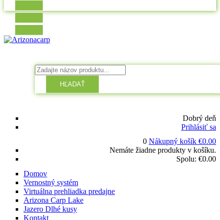
HĽADAŤ
Dobrý deň
Prihlásiť sa
0
Nákupný košík
€
0.00
Nemáte žiadne produkty v košíku.
Spolu:
€
0.00
Domov
Vernostný systém
Virtuálna prehliadka predajne
Arizona Carp Lake
Jazero Dlhé kusy
Kontakt