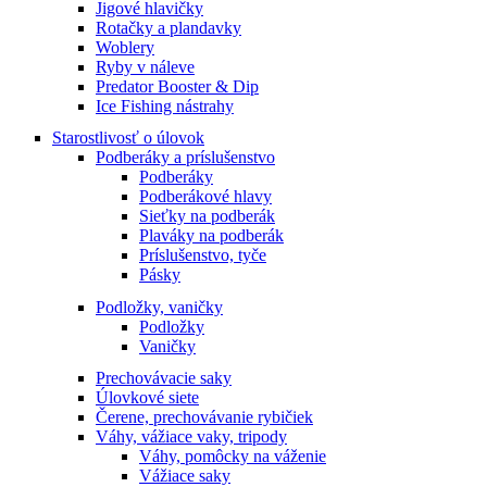
Jigové hlavičky
Rotačky a plandavky
Woblery
Ryby v náleve
Predator Booster & Dip
Ice Fishing nástrahy
Starostlivosť o úlovok
Podberáky a príslušenstvo
Podberáky
Podberákové hlavy
Sieťky na podberák
Plaváky na podberák
Príslušenstvo, tyče
Pásky
Podložky, vaničky
Podložky
Vaničky
Prechovávacie saky
Úlovkové siete
Čerene, prechovávanie rybičiek
Váhy, vážiace vaky, tripody
Váhy, pomôcky na váženie
Vážiace saky