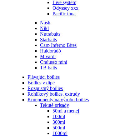
Live system
Odyssey xxx
Pacific tuna
Nash
Nikl
Nutrabaits
Starbaits
Carp Inferno Bites
Haldorádó
Mivardi
Cralusso mini
TB baits
Plávajúci boilies
Boilies v dipe
Rozpustný boilies
Rohlíkový boilies, extrudy
Komponenty na výrobu boilies
Tekuté prísady
50ml a menej
100ml
300ml
500ml
1000ml