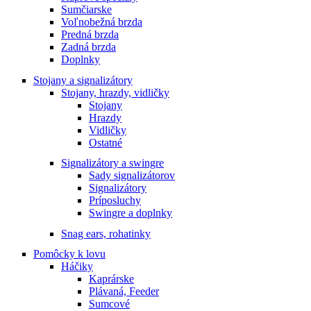
Sumčiarske
Voľnobežná brzda
Predná brzda
Zadná brzda
Doplnky
Stojany a signalizátory
Stojany, hrazdy, vidličky
Stojany
Hrazdy
Vidličky
Ostatné
Signalizátory a swingre
Sady signalizátorov
Signalizátory
Príposluchy
Swingre a doplnky
Snag ears, rohatinky
Pomôcky k lovu
Háčiky
Kaprárske
Plávaná, Feeder
Sumcové