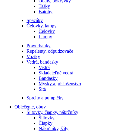
Obaly, pokrývky
Tašky
Batohy
Spacáky
Čelovky, lampy
Čelovky
Lampy
Powerbanky
Repelenty, odpudzovače
Vozíky
Vedrá, bandasky
Vedrá
Skladateľné vedrá
Bandasky
Mysky a príslušenstvo
Sitá
Sprchy a pumpičky
Oblečenie, obuv
Šiltovky, čiapky, nákrčníky
Šiltovky
Čiapky
Nákrčníky, šály