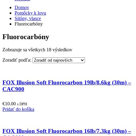
Domov
Pomôcky k lovu
Silóny, vlasce
Fluorocarbóny
Fluorocarbóny
Zobrazuje sa všetkych 18 výsledkov
Zoradiť podľa:
FOX Illusion Soft Fluorocarbon 19lb/8.6kg (30m) –
CAC900
€
10.00
s DPH
Pridať do košíka
FOX Illusion Soft Fluorocarbon 16lb/7.3kg (30m) –