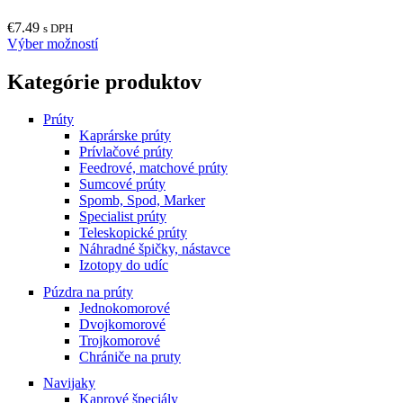
may
€
7.49
be
s DPH
This
Výber možností
chosen
product
on
has
the
Kategórie produktov
multiple
product
variants.
page
Prúty
The
Kaprárske prúty
options
Prívlačové prúty
may
Feedrové, matchové prúty
be
Sumcové prúty
chosen
Spomb, Spod, Marker
on
Specialist prúty
the
Teleskopické prúty
product
Náhradné špičky, nástavce
page
Izotopy do udíc
Púzdra na prúty
Jednokomorové
Dvojkomorové
Trojkomorové
Chrániče na pruty
Navijaky
Kaprové špeciály