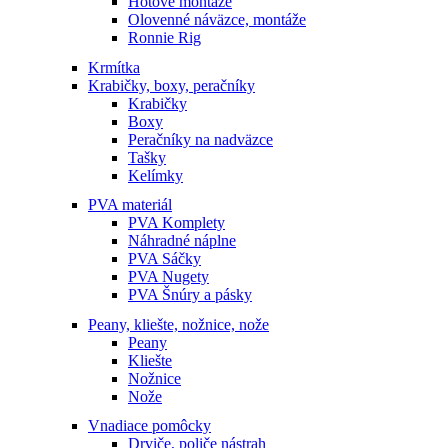
Hotové montáže
Olovenné náväzce, montáže
Ronnie Rig
Krmítka
Krabičky, boxy, peračníky
Krabičky
Boxy
Peračníky na nadväzce
Tašky
Kelímky
PVA materiál
PVA Komplety
Náhradné náplne
PVA Sáčky
PVA Nugety
PVA Šnúry a pásky
Peany, kliešte, nožnice, nože
Peany
Kliešte
Nožnice
Nože
Vnadiace pomôcky
Drviče, poliče nástrah