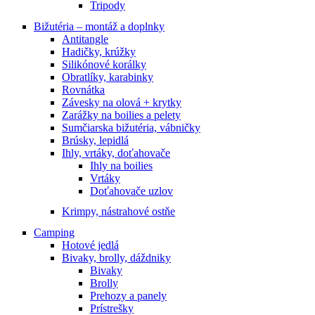
Tripody
Bižutéria – montáž a doplnky
Antitangle
Hadičky, krúžky
Silikónové korálky
Obratlíky, karabinky
Rovnátka
Závesky na olová + krytky
Zarážky na boilies a pelety
Sumčiarska bižutéria, vábničky
Brúsky, lepidlá
Ihly, vrtáky, doťahovače
Ihly na boilies
Vrtáky
Doťahovače uzlov
Krimpy, nástrahové ostňe
Camping
Hotové jedlá
Bivaky, brolly, dáždniky
Bivaky
Brolly
Prehozy a panely
Prístrešky