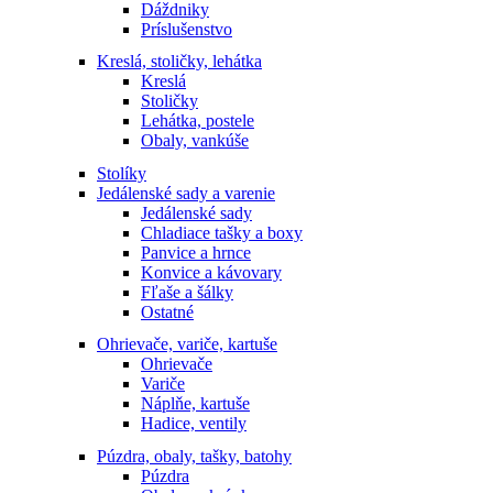
Dáždniky
Príslušenstvo
Kreslá, stoličky, lehátka
Kreslá
Stoličky
Lehátka, postele
Obaly, vankúše
Stolíky
Jedálenské sady a varenie
Jedálenské sady
Chladiace tašky a boxy
Panvice a hrnce
Konvice a kávovary
Fľaše a šálky
Ostatné
Ohrievače, variče, kartuše
Ohrievače
Variče
Náplňe, kartuše
Hadice, ventily
Púzdra, obaly, tašky, batohy
Púzdra