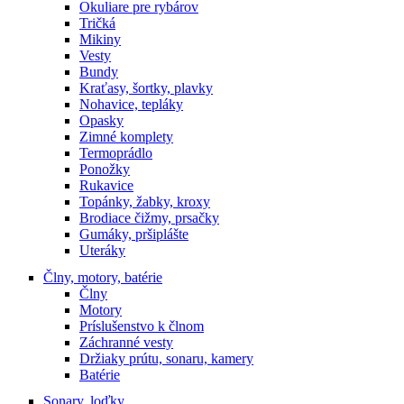
Okuliare pre rybárov
Tričká
Mikiny
Vesty
Bundy
Kraťasy, šortky, plavky
Nohavice, tepláky
Opasky
Zimné komplety
Termoprádlo
Ponožky
Rukavice
Topánky, žabky, kroxy
Brodiace čižmy, prsačky
Gumáky, pršiplášte
Uteráky
Člny, motory, batérie
Člny
Motory
Príslušenstvo k člnom
Záchranné vesty
Držiaky prútu, sonaru, kamery
Batérie
Sonary, loďky