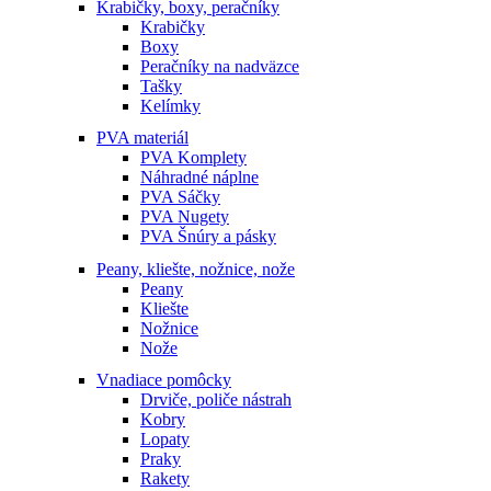
Krabičky, boxy, peračníky
Krabičky
Boxy
Peračníky na nadväzce
Tašky
Kelímky
PVA materiál
PVA Komplety
Náhradné náplne
PVA Sáčky
PVA Nugety
PVA Šnúry a pásky
Peany, kliešte, nožnice, nože
Peany
Kliešte
Nožnice
Nože
Vnadiace pomôcky
Drviče, poliče nástrah
Kobry
Lopaty
Praky
Rakety