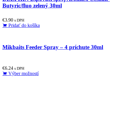
Butyric/fluo zelený 30ml
€
3.90
s DPH
Pridať do košíka
Mikbaits Feeder Spray – 4 príchute 30ml
€
6.24
s DPH
This
Výber možností
product
has
multiple
variants.
The
options
may
be
chosen
on
the