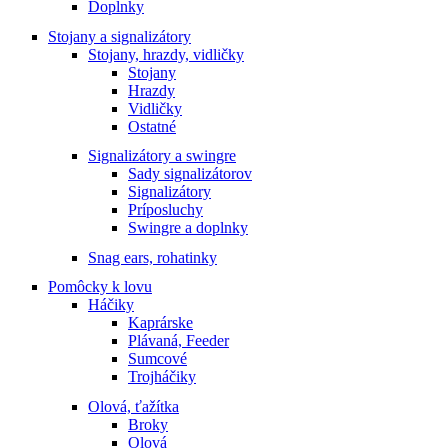
Doplnky
Stojany a signalizátory
Stojany, hrazdy, vidličky
Stojany
Hrazdy
Vidličky
Ostatné
Signalizátory a swingre
Sady signalizátorov
Signalizátory
Príposluchy
Swingre a doplnky
Snag ears, rohatinky
Pomôcky k lovu
Háčiky
Kaprárske
Plávaná, Feeder
Sumcové
Trojháčiky
Olová, ťažítka
Broky
Olová