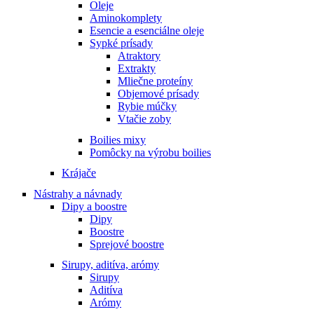
Oleje
Aminokomplety
Esencie a esenciálne oleje
Sypké prísady
Atraktory
Extrakty
Mliečne proteíny
Objemové prísady
Rybie múčky
Vtačie zoby
Boilies mixy
Pomôcky na výrobu boilies
Krájače
Nástrahy a návnady
Dipy a boostre
Dipy
Boostre
Sprejové boostre
Sirupy, aditíva, arómy
Sirupy
Aditíva
Arómy