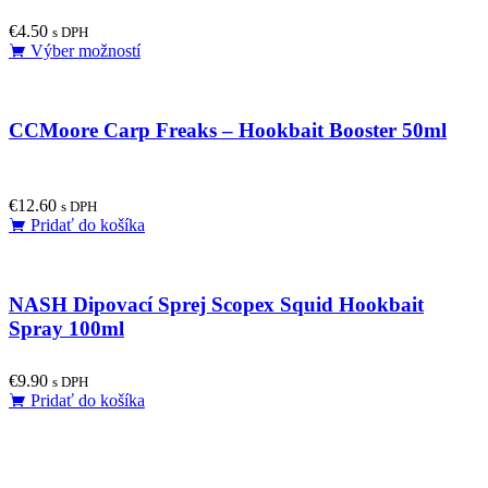
€
4.50
s DPH
This
Výber možností
product
has
multiple
CCMoore Carp Freaks – Hookbait Booster 50ml
variants.
The
options
may
€
12.60
be
s DPH
Pridať do košíka
chosen
on
the
product
NASH Dipovací Sprej Scopex Squid Hookbait
page
Spray 100ml
€
9.90
s DPH
Pridať do košíka