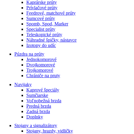
Kaprárske prúty
Prívlačové prúty
Feedrové, matchové prúty
Sumcové prúty
Spomb, Spod, Marker
Specialist prúty
Teleskopické prúty
Náhradné špičky, nástavce
Izotopy do udíc
Púzdra na prúty
Jednokomorové
Dvojkomorové
Trojkomorové
Chrániče na pruty
Navijaky
Kaprové špeciály
Sumčiarske
Voľnobežná brzda
Predná brzda
Zadná brzda
Doplnky
Stojany a signalizátory
Stojany, hrazdy, vidličky