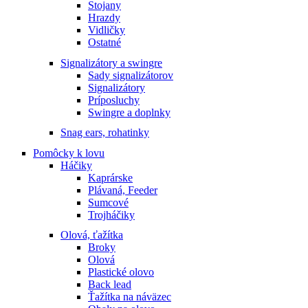
Stojany
Hrazdy
Vidličky
Ostatné
Signalizátory a swingre
Sady signalizátorov
Signalizátory
Príposluchy
Swingre a doplnky
Snag ears, rohatinky
Pomôcky k lovu
Háčiky
Kaprárske
Plávaná, Feeder
Sumcové
Trojháčiky
Olová, ťažítka
Broky
Olová
Plastické olovo
Back lead
Ťažítka na náväzec