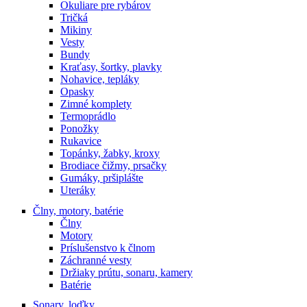
Okuliare pre rybárov
Tričká
Mikiny
Vesty
Bundy
Kraťasy, šortky, plavky
Nohavice, tepláky
Opasky
Zimné komplety
Termoprádlo
Ponožky
Rukavice
Topánky, žabky, kroxy
Brodiace čižmy, prsačky
Gumáky, pršiplášte
Uteráky
Člny, motory, batérie
Člny
Motory
Príslušenstvo k člnom
Záchranné vesty
Držiaky prútu, sonaru, kamery
Batérie
Sonary, loďky