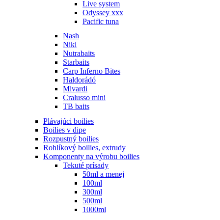
Live system
Odyssey xxx
Pacific tuna
Nash
Nikl
Nutrabaits
Starbaits
Carp Inferno Bites
Haldorádó
Mivardi
Cralusso mini
TB baits
Plávajúci boilies
Boilies v dipe
Rozpustný boilies
Rohlíkový boilies, extrudy
Komponenty na výrobu boilies
Tekuté prísady
50ml a menej
100ml
300ml
500ml
1000ml