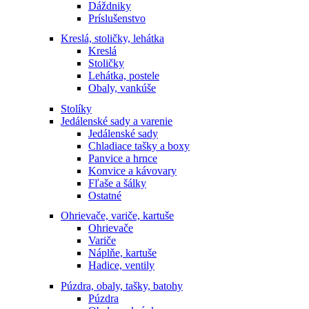
Dáždniky
Príslušenstvo
Kreslá, stoličky, lehátka
Kreslá
Stoličky
Lehátka, postele
Obaly, vankúše
Stolíky
Jedálenské sady a varenie
Jedálenské sady
Chladiace tašky a boxy
Panvice a hrnce
Konvice a kávovary
Fľaše a šálky
Ostatné
Ohrievače, variče, kartuše
Ohrievače
Variče
Náplňe, kartuše
Hadice, ventily
Púzdra, obaly, tašky, batohy
Púzdra