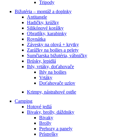
Tripody
Bižutéria – montáž a doplnky
Antitangle
Hadičky, krúžky
Silikónové korálky
Obratlíky, karabinky
Rovnátka
Závesky na olová + krytky
Zarážky na boilies a pelety
Sumčiarska bižutéria, vábničky
Brúsky, lepidlá
Ihly, vrtáky, doťahovače
Ihly na boilies
Vrtáky
Doťahovače uzlov
Krimpy, nástrahové ostňe
Camping
Hotové jedlá
Bivaky, brolly, dáždniky
Bivaky
Brolly
Prehozy a panely
Prístrešky