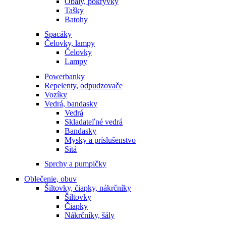
Obaly, pokrývky
Tašky
Batohy
Spacáky
Čelovky, lampy
Čelovky
Lampy
Powerbanky
Repelenty, odpudzovače
Vozíky
Vedrá, bandasky
Vedrá
Skladateľné vedrá
Bandasky
Mysky a príslušenstvo
Sitá
Sprchy a pumpičky
Oblečenie, obuv
Šiltovky, čiapky, nákrčníky
Šiltovky
Čiapky
Nákrčníky, šály