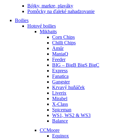
Bójky, markre, plaváky
Pomôcky na ďaleké nahadzovanie
Boilies
Hotové boilies
Mikbaits
Corn Chips
Chilli Chips
Amúr
ManiaQ
Feeder
BIG – BigB BigS BigC
Express
Fanatica
Gangster
Krvavý huňáček
Liverix
Mirabel
X-Class
Spiceman
WS1, WS2 & WS3
Balance
CCMoore
Equinox