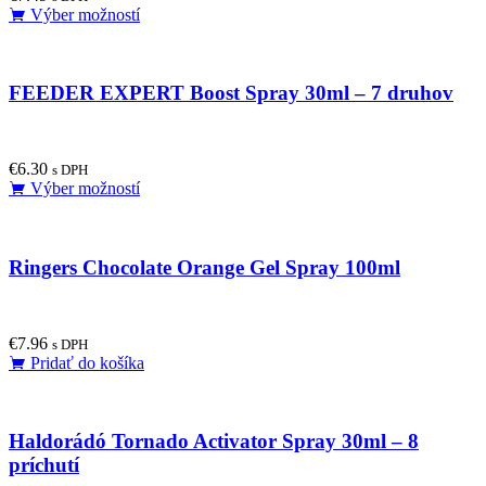
This
Výber možností
chosen
product
on
has
the
multiple
product
FEEDER EXPERT Boost Spray 30ml – 7 druhov
variants.
page
The
options
may
€
6.30
be
s DPH
This
Výber možností
chosen
product
on
has
the
multiple
product
Ringers Chocolate Orange Gel Spray 100ml
variants.
page
The
options
may
€
7.96
be
s DPH
Pridať do košíka
chosen
on
the
product
Haldorádó Tornado Activator Spray 30ml – 8
page
príchutí