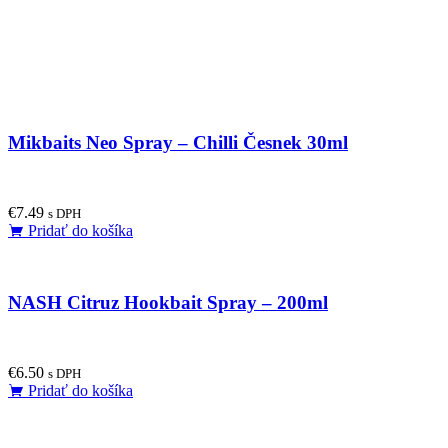
product
page
Mikbaits Neo Spray – Chilli Česnek 30ml
€
7.49
s DPH
Pridať do košíka
NASH Citruz Hookbait Spray – 200ml
€
6.50
s DPH
Pridať do košíka