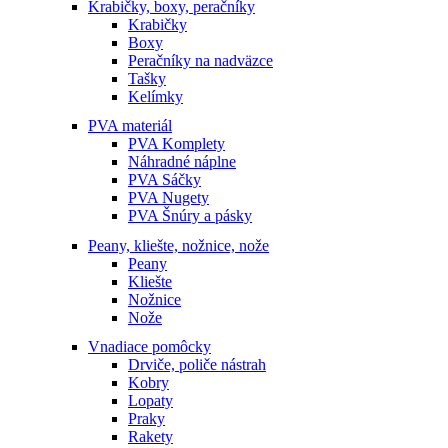
Krabičky, boxy, peračníky
Krabičky
Boxy
Peračníky na nadväzce
Tašky
Kelímky
PVA materiál
PVA Komplety
Náhradné náplne
PVA Sáčky
PVA Nugety
PVA Šnúry a pásky
Peany, kliešte, nožnice, nože
Peany
Kliešte
Nožnice
Nože
Vnadiace pomôcky
Drviče, poliče nástrah
Kobry
Lopaty
Praky
Rakety