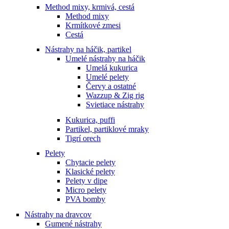
Method mixy, krmivá, cestá
Method mixy
Krmítkové zmesi
Cestá
Nástrahy na háčik, partikel
Umelé nástrahy na háčik
Umelá kukurica
Umelé pelety
Červy a ostatné
Wazzup & Zig rig
Svietiace nástrahy
Kukurica, puffi
Partikel, partiklové mraky
Tigrí orech
Pelety
Chytacie pelety
Klasické pelety
Pelety v dipe
Micro pelety
PVA bomby
Nástrahy na dravcov
Gumené nástrahy