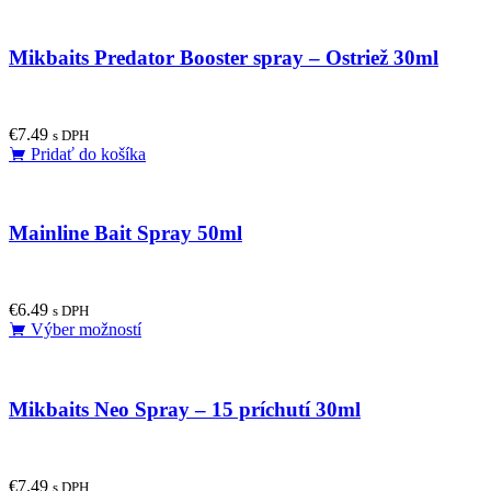
Mikbaits Predator Booster spray – Ostriež 30ml
€
7.49
s DPH
Pridať do košíka
Mainline Bait Spray 50ml
€
6.49
s DPH
This
Výber možností
product
has
multiple
Mikbaits Neo Spray – 15 príchutí 30ml
variants.
The
options
may
€
7.49
be
s DPH