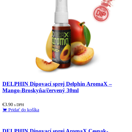
DELPHIN Dipovací sprej Delphin AromaX –
Mango-Broskyňa/červený 30ml
€
3.90
s DPH
Pridať do košíka
DELPHIN Dipovací sprej AromaX Cesnak-