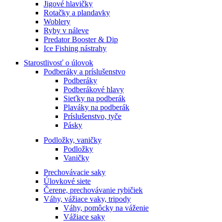
Jigové hlavičky
Rotačky a plandavky
Woblery
Ryby v náleve
Predator Booster & Dip
Ice Fishing nástrahy
Starostlivosť o úlovok
Podberáky a príslušenstvo
Podberáky
Podberákové hlavy
Sieťky na podberák
Plaváky na podberák
Príslušenstvo, tyče
Pásky
Podložky, vaničky
Podložky
Vaničky
Prechovávacie saky
Úlovkové siete
Čerene, prechovávanie rybičiek
Váhy, vážiace vaky, tripody
Váhy, pomôcky na váženie
Vážiace saky