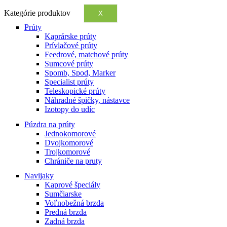
Kategórie produktov
X
Prúty
Kaprárske prúty
Prívlačové prúty
Feedrové, matchové prúty
Sumcové prúty
Spomb, Spod, Marker
Specialist prúty
Teleskopické prúty
Náhradné špičky, nástavce
Izotopy do udíc
Púzdra na prúty
Jednokomorové
Dvojkomorové
Trojkomorové
Chrániče na pruty
Navijaky
Kaprové špeciály
Sumčiarske
Voľnobežná brzda
Predná brzda
Zadná brzda