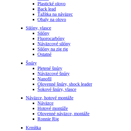
Plastické olovo
Back lead
Ťažítka na náväzec
Obaly na olovo
Silóny, vlasce
Silóny
Fluorocarbóny
Náväzcové silóny
Silóny na zig rig
Ostatné
Šnúry
Pletené šnúry
Náväzcové šnúry
Nanofil
Olovenné šnúry, shock leader
Šokové šnúry, vlasce
Náväzce, hotové montáže
Náväzce
Hotové montáže
Olovenné náväzce, montáže
Ronnie Rig
Krmítka