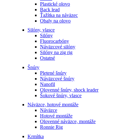
Plastické olovo
Back lead
Ťažítka na náväzec
Obaly na olovo
Silóny, vlasce
Silóny
Fluorocarbóny
Náväzcové silóny
Silóny na zig rig
Ostatné
Šnúry
Pletené šnúry
Náväzcové šnúry
Nanofil
Olovenné šnúry, shock leader
Šokové šnúry, vlasce
Náväzce, hotové montáže
Náväzce
Hotové montáže
Olovenné náväzce, montáže
Ronnie Rig
Krmítka