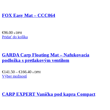
FOX Easy Mat – CCC064
€
96.00
s DPH
Pridať do košíka
GARDA Carp Floating Mat – Nafukovacia
podložka s pretlakovým ventilom
€
141.50
–
€
166.40
s DPH
This
Výber možností
product
has
multiple
CARP EXPERT Vanička pod kapra Compact
variants.
The
options
may