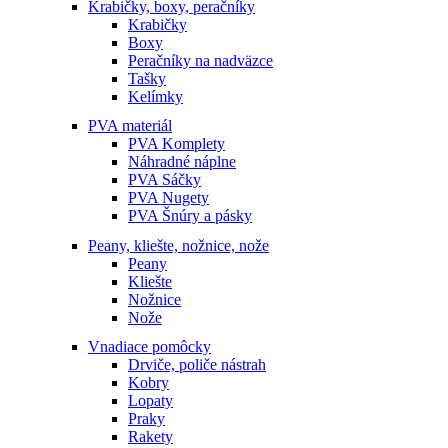
Krabičky, boxy, peračníky
Krabičky
Boxy
Peračníky na nadväzce
Tašky
Kelímky
PVA materiál
PVA Komplety
Náhradné náplne
PVA Sáčky
PVA Nugety
PVA Šnúry a pásky
Peany, kliešte, nožnice, nože
Peany
Kliešte
Nožnice
Nože
Vnadiace pomôcky
Drviče, poliče nástrah
Kobry
Lopaty
Praky
Rakety