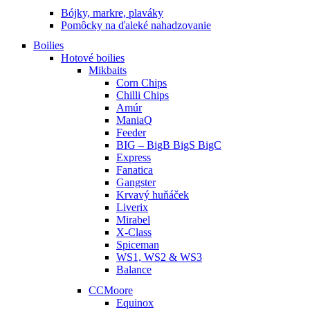
Bójky, markre, plaváky
Pomôcky na ďaleké nahadzovanie
Boilies
Hotové boilies
Mikbaits
Corn Chips
Chilli Chips
Amúr
ManiaQ
Feeder
BIG – BigB BigS BigC
Express
Fanatica
Gangster
Krvavý huňáček
Liverix
Mirabel
X-Class
Spiceman
WS1, WS2 & WS3
Balance
CCMoore
Equinox