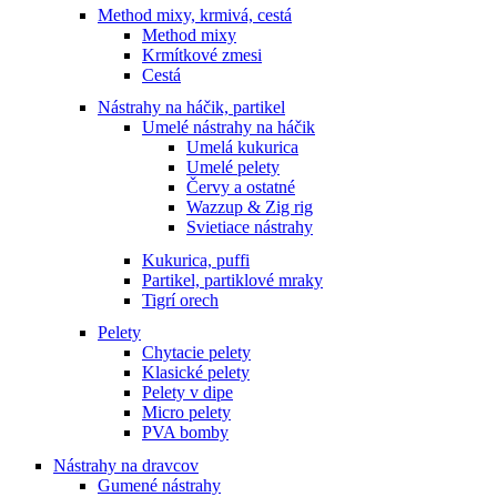
Method mixy, krmivá, cestá
Method mixy
Krmítkové zmesi
Cestá
Nástrahy na háčik, partikel
Umelé nástrahy na háčik
Umelá kukurica
Umelé pelety
Červy a ostatné
Wazzup & Zig rig
Svietiace nástrahy
Kukurica, puffi
Partikel, partiklové mraky
Tigrí orech
Pelety
Chytacie pelety
Klasické pelety
Pelety v dipe
Micro pelety
PVA bomby
Nástrahy na dravcov
Gumené nástrahy