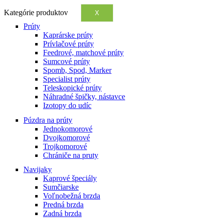
Kategórie produktov
X
Prúty
Kaprárske prúty
Prívlačové prúty
Feedrové, matchové prúty
Sumcové prúty
Spomb, Spod, Marker
Specialist prúty
Teleskopické prúty
Náhradné špičky, nástavce
Izotopy do udíc
Púzdra na prúty
Jednokomorové
Dvojkomorové
Trojkomorové
Chrániče na pruty
Navijaky
Kaprové špeciály
Sumčiarske
Voľnobežná brzda
Predná brzda
Zadná brzda