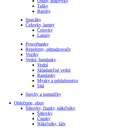
Obaly, pokrývky
Tašky
Batohy
Spacáky
Čelovky, lampy
Čelovky
Lampy
Powerbanky
Repelenty, odpudzovače
Vozíky
Vedrá, bandasky
Vedrá
Skladateľné vedrá
Bandasky
Mysky a príslušenstvo
Sitá
Sprchy a pumpičky
Oblečenie, obuv
Šiltovky, čiapky, nákrčníky
Šiltovky
Čiapky
Nákrčníky, šály