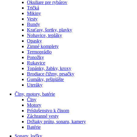
Okuliare pre rybárov
Tričká
Mikiny
Vesty
Bundy
Kraťasy, šortky, plavky
Nohavice, tepláky
Opasky
Zimné komplety
Termoprádlo
Ponožky
Rukavice
Topánky, žabky, kroxy
Brodiace čižmy, prsačky
Gumáky, pršiplášte
Uteráky
Člny, motory, batérie
Člny
Motory
Príslušenstvo k člnom
Záchranné vesty
Držiaky prútu, sonaru, kamery
Batérie
Sonary, loďky