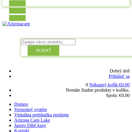
HĽADAŤ
Dobrý deň
Prihlásiť sa
0
Nákupný košík
€
0.00
Nemáte žiadne produkty v košíku.
Spolu:
€
0.00
Domov
Vernostný systém
Virtuálna prehliadka predajne
Arizona Carp Lake
Jazero Dlhé kusy
Kontakt