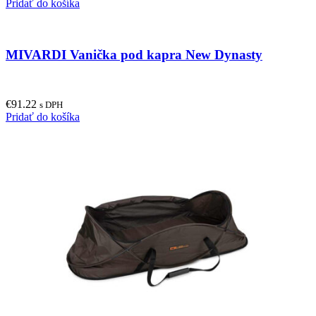
Pridať do košíka
MIVARDI Vanička pod kapra New Dynasty
€
91.22
s DPH
Pridať do košíka