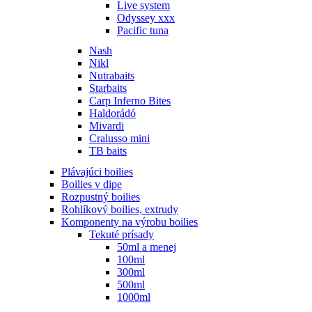
Live system
Odyssey xxx
Pacific tuna
Nash
Nikl
Nutrabaits
Starbaits
Carp Inferno Bites
Haldorádó
Mivardi
Cralusso mini
TB baits
Plávajúci boilies
Boilies v dipe
Rozpustný boilies
Rohlíkový boilies, extrudy
Komponenty na výrobu boilies
Tekuté prísady
50ml a menej
100ml
300ml
500ml
1000ml