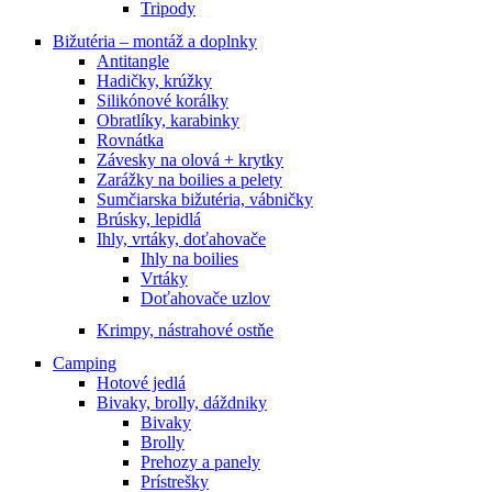
Tripody
Bižutéria – montáž a doplnky
Antitangle
Hadičky, krúžky
Silikónové korálky
Obratlíky, karabinky
Rovnátka
Závesky na olová + krytky
Zarážky na boilies a pelety
Sumčiarska bižutéria, vábničky
Brúsky, lepidlá
Ihly, vrtáky, doťahovače
Ihly na boilies
Vrtáky
Doťahovače uzlov
Krimpy, nástrahové ostňe
Camping
Hotové jedlá
Bivaky, brolly, dáždniky
Bivaky
Brolly
Prehozy a panely
Prístrešky