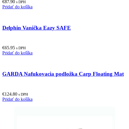
€
87.90
be
s DPH
Pridať do košíka
chosen
on
the
product
Delphin Vanička Eazy SAFE
page
€
65.95
s DPH
Pridať do košíka
GARDA Nafukovacia podložka Carp Floating Mat
€
124.80
s DPH
Pridať do košíka