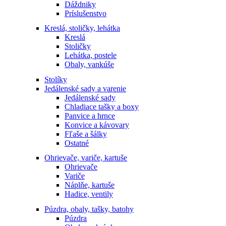
Dáždniky
Príslušenstvo
Kreslá, stoličky, lehátka
Kreslá
Stoličky
Lehátka, postele
Obaly, vankúše
Stolíky
Jedálenské sady a varenie
Jedálenské sady
Chladiace tašky a boxy
Panvice a hrnce
Konvice a kávovary
Fľaše a šálky
Ostatné
Ohrievače, variče, kartuše
Ohrievače
Variče
Náplňe, kartuše
Hadice, ventily
Púzdra, obaly, tašky, batohy
Púzdra