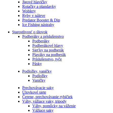
Jigové hlavičky
Rotačky a plandavky
Woblery
Ryby v náleve
Predator Booster & Dip
Ice Fishing nástrahy
Starostlivosť o úlovok
Podberáky a príslušenstvo
Podberáky
Podberákové hlavy
Sieťky na podberák
Plaváky na podberák
Príslušenstvo, tyče
Pásky
Podložky, vaničky
Podložky
Vaničky
Prechovávacie saky
Úlovkové siete
Čerene, prechovávanie rybičiek
Váhy, vážiace vaky, tripody
Váhy, pomôcky na váženie
Vážiace saky