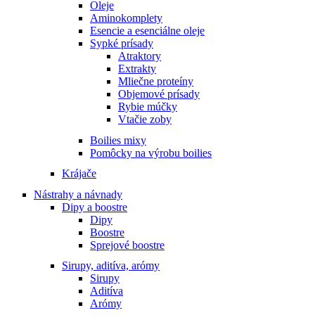
Oleje
Aminokomplety
Esencie a esenciálne oleje
Sypké prísady
Atraktory
Extrakty
Mliečne proteíny
Objemové prísady
Rybie múčky
Vtačie zoby
Boilies mixy
Pomôcky na výrobu boilies
Krájače
Nástrahy a návnady
Dipy a boostre
Dipy
Boostre
Sprejové boostre
Sirupy, aditíva, arómy
Sirupy
Aditíva
Arómy