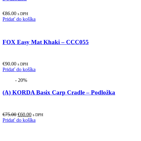
€
86.00
s DPH
Pridať do košíka
FOX Easy Mat Khaki – CCC055
€
90.00
s DPH
Pridať do košíka
- 20%
(A) KORDA Basix Carp Cradle – Podložka
Original
Current
€
75.00
€
60.00
s DPH
price
price
Pridať do košíka
was:
is:
€75.00.
€60.00.