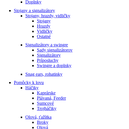
Doplnky
Stojany a signalizátory
Stojany, hrazdy, vidličky
Stojany
Hrazdy
Vidličky
Ostatné
Signalizátory a swingre
Sady signalizátorov
Signalizátory
Príposluchy
Swingre a doplnky
Snag ears, rohatinky
Pomôcky k lovu
Háčiky
Kaprárske
Plávaná, Feeder
Sumcové
Trojháčiky
Olová, ťažítka
Broky
Olová