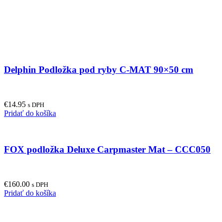
Delphin Podložka pod ryby C-MAT 90×50 cm
€
14.95
s DPH
Pridať do košíka
FOX podložka Deluxe Carpmaster Mat – CCC050
€
160.00
s DPH
Pridať do košíka