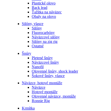
Plastické olovo
Back lead
Ťažítka na náväzec
Obaly na olovo
Silóny, vlasce
Silóny
Fluorocarbóny
Náväzcové silóny
Silóny na zig rig
Ostatné
Šnúry
Pletené šnúry
Náväzcové šnúry
Nanofil
Olovenné šnúry, shock leader
Šokové šnúry, vlasce
Náväzce, hotové montáže
Náväzce
Hotové montáže
Olovenné náväzce, montáže
Ronnie Rig
Krmítka