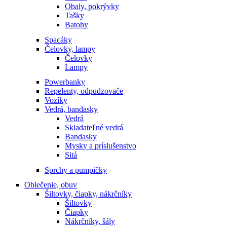
Obaly, pokrývky
Tašky
Batohy
Spacáky
Čelovky, lampy
Čelovky
Lampy
Powerbanky
Repelenty, odpudzovače
Vozíky
Vedrá, bandasky
Vedrá
Skladateľné vedrá
Bandasky
Mysky a príslušenstvo
Sitá
Sprchy a pumpičky
Oblečenie, obuv
Šiltovky, čiapky, nákrčníky
Šiltovky
Čiapky
Nákrčníky, šály