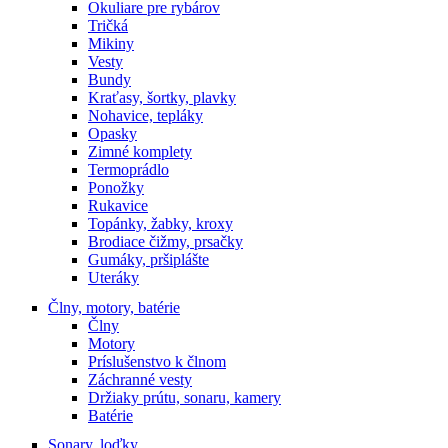
Okuliare pre rybárov
Tričká
Mikiny
Vesty
Bundy
Kraťasy, šortky, plavky
Nohavice, tepláky
Opasky
Zimné komplety
Termoprádlo
Ponožky
Rukavice
Topánky, žabky, kroxy
Brodiace čižmy, prsačky
Gumáky, pršiplášte
Uteráky
Člny, motory, batérie
Člny
Motory
Príslušenstvo k člnom
Záchranné vesty
Držiaky prútu, sonaru, kamery
Batérie
Sonary, loďky