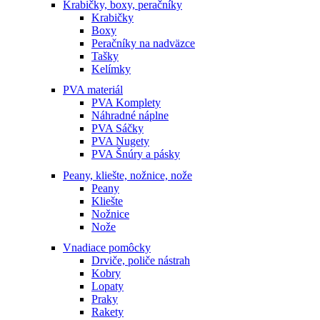
Krabičky, boxy, peračníky
Krabičky
Boxy
Peračníky na nadväzce
Tašky
Kelímky
PVA materiál
PVA Komplety
Náhradné náplne
PVA Sáčky
PVA Nugety
PVA Šnúry a pásky
Peany, kliešte, nožnice, nože
Peany
Kliešte
Nožnice
Nože
Vnadiace pomôcky
Drviče, poliče nástrah
Kobry
Lopaty
Praky
Rakety