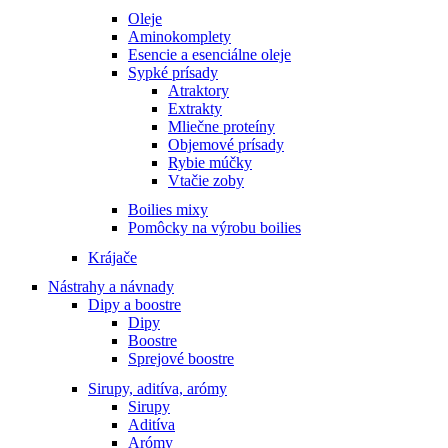
Oleje
Aminokomplety
Esencie a esenciálne oleje
Sypké prísady
Atraktory
Extrakty
Mliečne proteíny
Objemové prísady
Rybie múčky
Vtačie zoby
Boilies mixy
Pomôcky na výrobu boilies
Krájače
Nástrahy a návnady
Dipy a boostre
Dipy
Boostre
Sprejové boostre
Sirupy, aditíva, arómy
Sirupy
Aditíva
Arómy