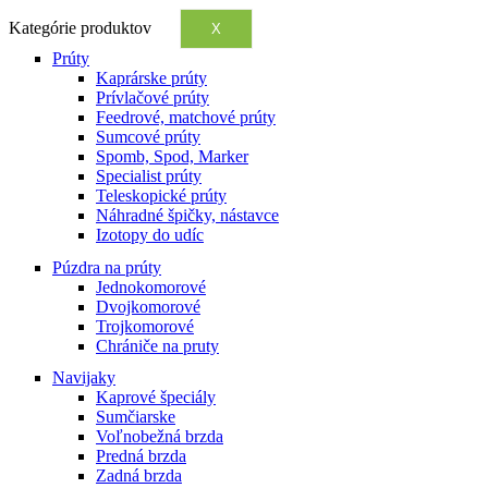
Kategórie produktov
X
Prúty
Kaprárske prúty
Prívlačové prúty
Feedrové, matchové prúty
Sumcové prúty
Spomb, Spod, Marker
Specialist prúty
Teleskopické prúty
Náhradné špičky, nástavce
Izotopy do udíc
Púzdra na prúty
Jednokomorové
Dvojkomorové
Trojkomorové
Chrániče na pruty
Navijaky
Kaprové špeciály
Sumčiarske
Voľnobežná brzda
Predná brzda
Zadná brzda