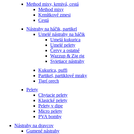
Method mixy, krmivá, cestá
Method mixy
Krmítkové zmesi
Cestá
Nástrahy na háčik, partikel
Umelé nástrahy na háčik
Umelá kukurica
Umelé pelety
Červy a ostatné
Wazzup & Zig rig
Svietiace nástrahy
Kukurica, puffi
Partikel, partiklové mraky
Tigrí orech
Pelety
Chytacie pelety
Klasické pelety
Pelety v dipe
Micro pelety
PVA bomby
Nástrahy na dravcov
Gumené nástrahy