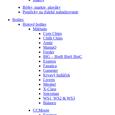
Bójky, markre, plaváky
Pomôcky na ďaleké nahadzovanie
Boilies
Hotové boilies
Mikbaits
Corn Chips
Chilli Chips
Amúr
ManiaQ
Feeder
BIG – BigB BigS BigC
Express
Fanatica
Gangster
Krvavý huňáček
Liverix
Mirabel
X-Class
Spiceman
WS1, WS2 & WS3
Balance
CCMoore
Equinox