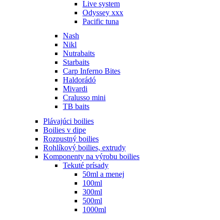
Live system
Odyssey xxx
Pacific tuna
Nash
Nikl
Nutrabaits
Starbaits
Carp Inferno Bites
Haldorádó
Mivardi
Cralusso mini
TB baits
Plávajúci boilies
Boilies v dipe
Rozpustný boilies
Rohlíkový boilies, extrudy
Komponenty na výrobu boilies
Tekuté prísady
50ml a menej
100ml
300ml
500ml
1000ml