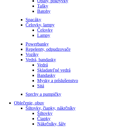
Obaly, pokrývky
Tašky
Batohy
Spacáky
Čelovky, lampy
Čelovky
Lampy
Powerbanky
Repelenty, odpudzovače
Vozíky
Vedrá, bandasky
Vedrá
Skladateľné vedrá
Bandasky
Mysky a príslušenstvo
Sitá
Sprchy a pumpičky
Oblečenie, obuv
Šiltovky, čiapky, nákrčníky
Šiltovky
Čiapky
Nákrčníky, šály