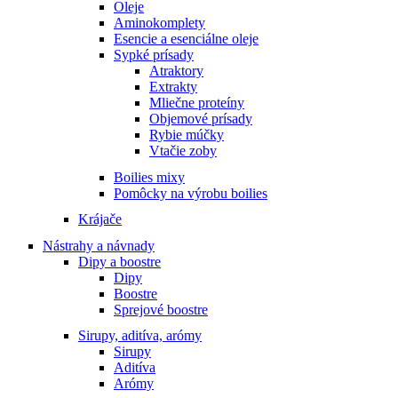
Oleje
Aminokomplety
Esencie a esenciálne oleje
Sypké prísady
Atraktory
Extrakty
Mliečne proteíny
Objemové prísady
Rybie múčky
Vtačie zoby
Boilies mixy
Pomôcky na výrobu boilies
Krájače
Nástrahy a návnady
Dipy a boostre
Dipy
Boostre
Sprejové boostre
Sirupy, aditíva, arómy
Sirupy
Aditíva
Arómy