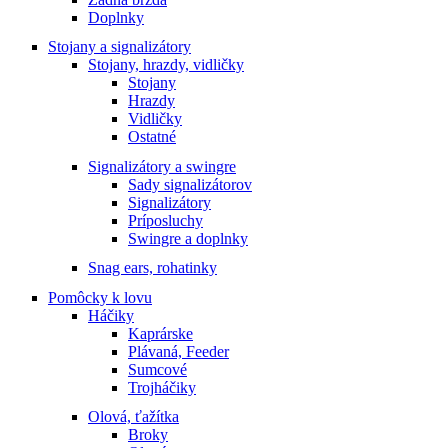
Doplnky
Stojany a signalizátory
Stojany, hrazdy, vidličky
Stojany
Hrazdy
Vidličky
Ostatné
Signalizátory a swingre
Sady signalizátorov
Signalizátory
Príposluchy
Swingre a doplnky
Snag ears, rohatinky
Pomôcky k lovu
Háčiky
Kaprárske
Plávaná, Feeder
Sumcové
Trojháčiky
Olová, ťažítka
Broky