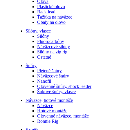
Olová
Plastické olovo
Back lead
Ťažítka na náväzec
Obaly na olovo
Silóny, vlasce
Silóny
Fluorocarbóny
Náväzcové silóny
Silóny na zig rig
Ostatné
Šnúry
Pletené šnúry
Náväzcové šnúry
Nanofil
Olovenné šnúry, shock leader
Šokové šnúry, vlasce
Náväzce, hotové montáže
Náväzce
Hotové montáže
Olovenné náväzce, montáže
Ronnie Rig
Krmítka