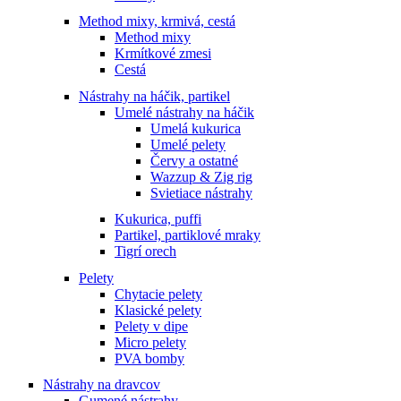
Method mixy, krmivá, cestá
Method mixy
Krmítkové zmesi
Cestá
Nástrahy na háčik, partikel
Umelé nástrahy na háčik
Umelá kukurica
Umelé pelety
Červy a ostatné
Wazzup & Zig rig
Svietiace nástrahy
Kukurica, puffi
Partikel, partiklové mraky
Tigrí orech
Pelety
Chytacie pelety
Klasické pelety
Pelety v dipe
Micro pelety
PVA bomby
Nástrahy na dravcov
Gumené nástrahy