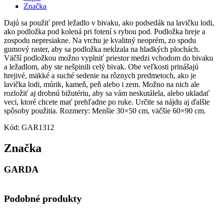
Značka
Dajú sa použiť pred ležadlo v bivaku, ako podsedák na lavičku lodi,
ako podložka pod kolená pri fotení s rybou pod. Podložka hreje a
zospodu nepresiakne. Na vrchu je kvalitný neoprém, zo spodu
gumový raster, aby sa podložka nekĺzala na hladkých plochách.
Väčší podložkou možno vyplniť priestor medzi vchodom do bivaku
a ležadlom, aby ste nešpinili celý bivak. Obe veľkosti prinášajú
hrejivé, mäkké a suché sedenie na rôznych predmetoch, ako je
lavička lodi, múrik, kameň, peň alebo i zem. Možno na nich ale
rozložiť aj drobnú bižutériu, aby sa vám neskutálela, alebo ukladať
veci, ktoré chcete mať prehľadne po ruke. Určite sa nájdu aj ďalšie
spôsoby použitia. Rozmery: Menšie 30×50 cm, väčšie 60×90 cm.
Kód: GAR1312
Značka
GARDA
Podobné produkty