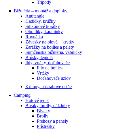
Tripody
Bižutéria – montáž a doplnky
Antitangle
Hadičky, krúžky
Silikónové korálky
Obratlíky, karabinky
Rovnátka
Závesky na olová + krytky
Zarážky na boilies a pelety
Sumčiarska bižutéria, vábničky
Brúsky, lepidlá
Ihly, vrtáky, doťahovače
Ihly na boilies
Vrtáky
Doťahovače uzlov
Krimpy, nástrahové ostňe
Camping
Hotové jedlá
Bivaky, brolly, dáždniky
Bivaky
Brolly
Prehozy a panely
Prístrešky