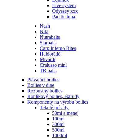
Live system
Odyssey xxx
Pacific tuna
Nash
Nikl
Nutrabaits
Starbaits
Carp Inferno Bites
Haldorádó
Mivardi
Cralusso mini
TB baits
Plávajúci boilies
Boilies v dipe
Rozpustný boilies
Rohlíkový boilies, extrudy
Komponenty na výrobu boilies
Tekuté prísady
50ml a menej
100ml
300ml
500ml
1000ml