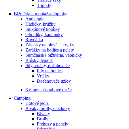
Vážiace saky
Tripody
Bižutéria – montáž a doplnky
Antitangle
Hadičky, krúžky
Silikónové korálky
Obratlíky, karabinky
Rovnátka
Závesky na olová + krytky
Zarážky na boilies a pelety
Sumčiarska bižutéria, vábničky
Brúsky, lepidlá
Ihly, vrtáky, doťahovače
Ihly na boilies
Vrtáky
Doťahovače uzlov
Krimpy, nástrahové ostňe
Camping
Hotové jedlá
Bivaky, brolly, dáždniky
Bivaky
Brolly
Prehozy a panely