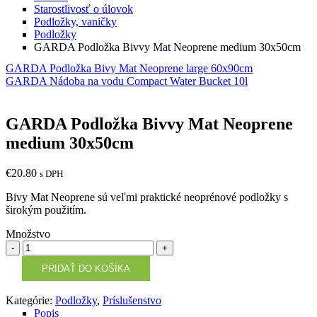
Starostlivosť o úlovok
Podložky, vaničky
Podložky
GARDA Podložka Bivvy Mat Neoprene medium 30x50cm
GARDA Podložka Bivy Mat Neoprene large 60x90cm
GARDA Nádoba na vodu Compact Water Bucket 10l
GARDA Podložka Bivvy Mat Neoprene
medium 30x50cm
€
20.80
s DPH
Bivy Mat Neoprene sú veľmi praktické neoprénové podložky s
širokým použitím.
Množstvo
Množstvo
PRIDAŤ DO KOŠÍKA
Kategórie:
Podložky
,
Príslušenstvo
Popis