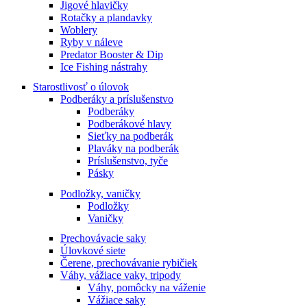
Jigové hlavičky
Rotačky a plandavky
Woblery
Ryby v náleve
Predator Booster & Dip
Ice Fishing nástrahy
Starostlivosť o úlovok
Podberáky a príslušenstvo
Podberáky
Podberákové hlavy
Sieťky na podberák
Plaváky na podberák
Príslušenstvo, tyče
Pásky
Podložky, vaničky
Podložky
Vaničky
Prechovávacie saky
Úlovkové siete
Čerene, prechovávanie rybičiek
Váhy, vážiace vaky, tripody
Váhy, pomôcky na váženie
Vážiace saky