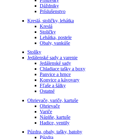
Prístrešky
Dáždniky
Príslušenstvo
Kreslá, stoličky, lehátka
Kreslá
Stoličky
Lehátka, postele
Obaly, vankúše
Stolíky
Jedálenské sady a varenie
Jedálenské sady
Chladiace tašky a boxy
Panvice a hrnce
Konvice a kávovary
Fľaše a šálky
Ostatné
Ohrievače, variče, kartuše
Ohrievače
Variče
Náplňe, kartuše
Hadice, ventily
Púzdra, obaly, tašky, batohy
Púzdra