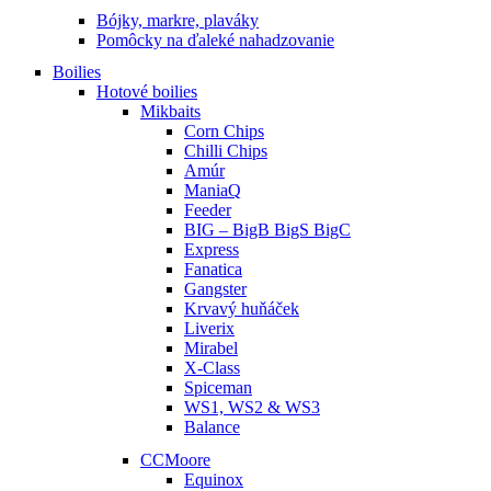
Bójky, markre, plaváky
Pomôcky na ďaleké nahadzovanie
Boilies
Hotové boilies
Mikbaits
Corn Chips
Chilli Chips
Amúr
ManiaQ
Feeder
BIG – BigB BigS BigC
Express
Fanatica
Gangster
Krvavý huňáček
Liverix
Mirabel
X-Class
Spiceman
WS1, WS2 & WS3
Balance
CCMoore
Equinox