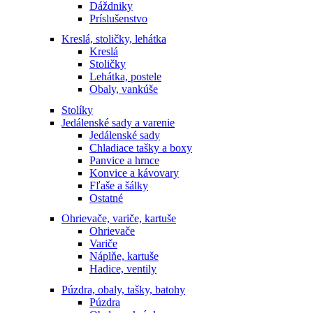
Dáždniky
Príslušenstvo
Kreslá, stoličky, lehátka
Kreslá
Stoličky
Lehátka, postele
Obaly, vankúše
Stolíky
Jedálenské sady a varenie
Jedálenské sady
Chladiace tašky a boxy
Panvice a hrnce
Konvice a kávovary
Fľaše a šálky
Ostatné
Ohrievače, variče, kartuše
Ohrievače
Variče
Náplňe, kartuše
Hadice, ventily
Púzdra, obaly, tašky, batohy
Púzdra