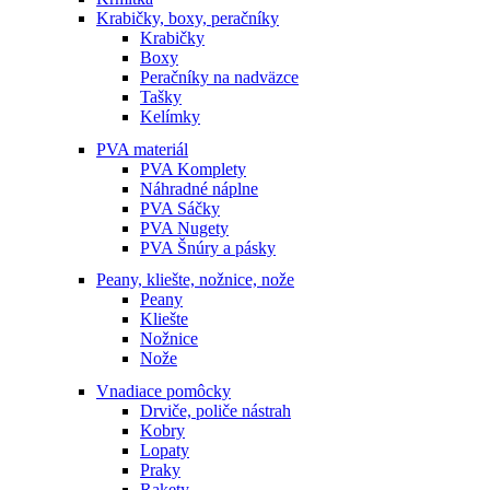
Krabičky, boxy, peračníky
Krabičky
Boxy
Peračníky na nadväzce
Tašky
Kelímky
PVA materiál
PVA Komplety
Náhradné náplne
PVA Sáčky
PVA Nugety
PVA Šnúry a pásky
Peany, kliešte, nožnice, nože
Peany
Kliešte
Nožnice
Nože
Vnadiace pomôcky
Drviče, poliče nástrah
Kobry
Lopaty
Praky
Rakety