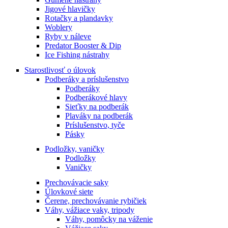
Jigové hlavičky
Rotačky a plandavky
Woblery
Ryby v náleve
Predator Booster & Dip
Ice Fishing nástrahy
Starostlivosť o úlovok
Podberáky a príslušenstvo
Podberáky
Podberákové hlavy
Sieťky na podberák
Plaváky na podberák
Príslušenstvo, tyče
Pásky
Podložky, vaničky
Podložky
Vaničky
Prechovávacie saky
Úlovkové siete
Čerene, prechovávanie rybičiek
Váhy, vážiace vaky, tripody
Váhy, pomôcky na váženie