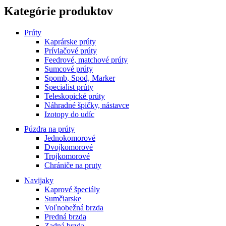
Kategórie produktov
Prúty
Kaprárske prúty
Prívlačové prúty
Feedrové, matchové prúty
Sumcové prúty
Spomb, Spod, Marker
Specialist prúty
Teleskopické prúty
Náhradné špičky, nástavce
Izotopy do udíc
Púzdra na prúty
Jednokomorové
Dvojkomorové
Trojkomorové
Chrániče na pruty
Navijaky
Kaprové špeciály
Sumčiarske
Voľnobežná brzda
Predná brzda
Zadná brzda