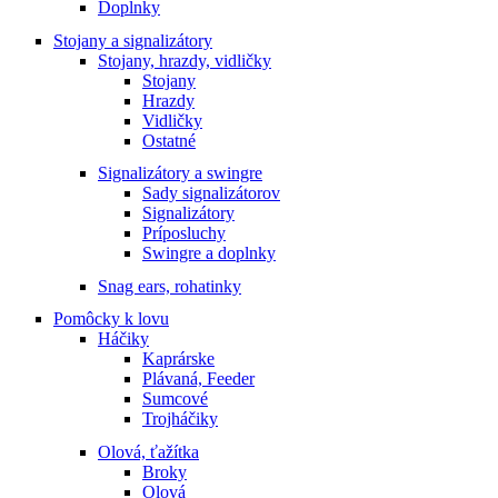
Doplnky
Stojany a signalizátory
Stojany, hrazdy, vidličky
Stojany
Hrazdy
Vidličky
Ostatné
Signalizátory a swingre
Sady signalizátorov
Signalizátory
Príposluchy
Swingre a doplnky
Snag ears, rohatinky
Pomôcky k lovu
Háčiky
Kaprárske
Plávaná, Feeder
Sumcové
Trojháčiky
Olová, ťažítka
Broky
Olová