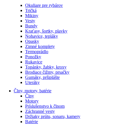
Okuliare pre rybárov
Tričká
Mikiny
Vesty
Bundy
Kraťasy, šortky, plavky
Nohavice, tepláky
Opasky
Zimné komplety
Termoprádlo
Ponožky
Rukavice
Topánky, žabky, kroxy
Brodiace čižmy, prsačky
Gumáky, pršiplášte
Uteráky
Člny, motory, batérie
Člny
Motory
Príslušenstvo k člnom
Záchranné vesty
Držiaky prútu, sonaru, kamery
Batérie