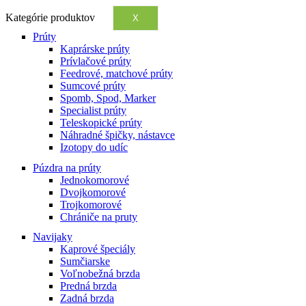
Kategórie produktov
X
Prúty
Kaprárske prúty
Prívlačové prúty
Feedrové, matchové prúty
Sumcové prúty
Spomb, Spod, Marker
Specialist prúty
Teleskopické prúty
Náhradné špičky, nástavce
Izotopy do udíc
Púzdra na prúty
Jednokomorové
Dvojkomorové
Trojkomorové
Chrániče na pruty
Navijaky
Kaprové špeciály
Sumčiarske
Voľnobežná brzda
Predná brzda
Zadná brzda