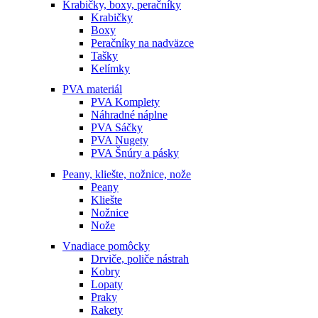
Krabičky, boxy, peračníky
Krabičky
Boxy
Peračníky na nadväzce
Tašky
Kelímky
PVA materiál
PVA Komplety
Náhradné náplne
PVA Sáčky
PVA Nugety
PVA Šnúry a pásky
Peany, kliešte, nožnice, nože
Peany
Kliešte
Nožnice
Nože
Vnadiace pomôcky
Drviče, poliče nástrah
Kobry
Lopaty
Praky
Rakety