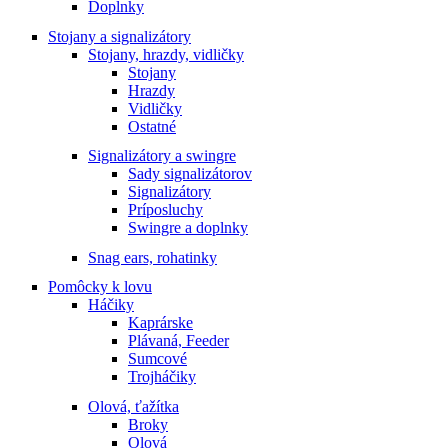
Doplnky
Stojany a signalizátory
Stojany, hrazdy, vidličky
Stojany
Hrazdy
Vidličky
Ostatné
Signalizátory a swingre
Sady signalizátorov
Signalizátory
Príposluchy
Swingre a doplnky
Snag ears, rohatinky
Pomôcky k lovu
Háčiky
Kaprárske
Plávaná, Feeder
Sumcové
Trojháčiky
Olová, ťažítka
Broky
Olová