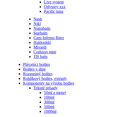
Live system
Odyssey xxx
Pacific tuna
Nash
Nikl
Nutrabaits
Starbaits
Carp Inferno Bites
Haldorádó
Mivardi
Cralusso mini
TB baits
Plávajúci boilies
Boilies v dipe
Rozpustný boilies
Rohlíkový boilies, extrudy
Komponenty na výrobu boilies
Tekuté prísady
50ml a menej
100ml
300ml
500ml
1000ml