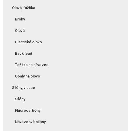
Olová, ťažítka
Broky
Olová
Plastické olovo
Back lead
Ťažítka na náväzec
Obaly na olovo
Silóny, vlasce
Silóny
Fluorocarbóny
Náväzcové silóny