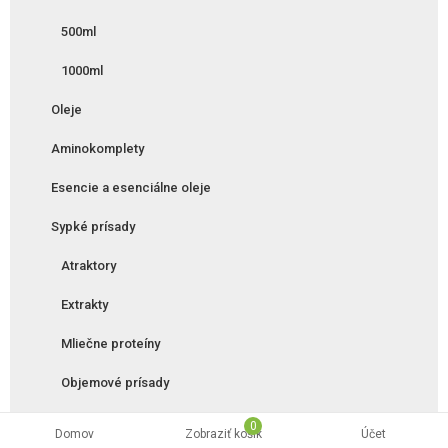
500ml
1000ml
Oleje
Aminokomplety
Esencie a esenciálne oleje
Sypké prísady
Atraktory
Extrakty
Mliečne proteíny
Objemové prísady
Rybie múčky
0
Domov
Zobraziť košík
Účet