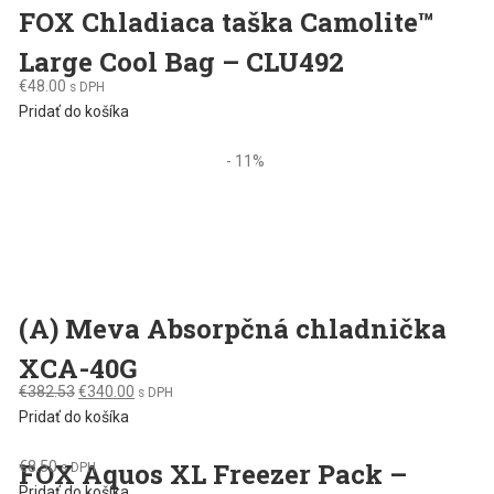
FOX Chladiaca taška Camolite™
Large Cool Bag – CLU492
€
48.00
s DPH
Pridať do košíka
- 11%
(A) Meva Absorpčná chladnička
XCA-40G
Original
Current
€
382.53
€
340.00
s DPH
price
price
Pridať do košíka
was:
is:
FOX Aquos XL Freezer Pack –
€
8.50
€382.53.
€340.00.
s DPH
Pridať do košíka