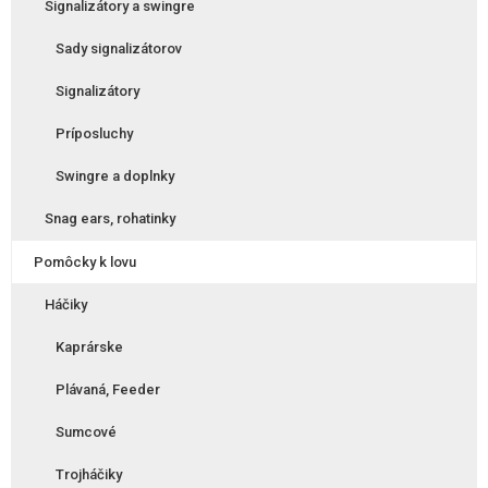
Signalizátory a swingre
Sady signalizátorov
Signalizátory
Príposluchy
Swingre a doplnky
Snag ears, rohatinky
Pomôcky k lovu
Háčiky
Kaprárske
Plávaná, Feeder
Sumcové
Trojháčiky