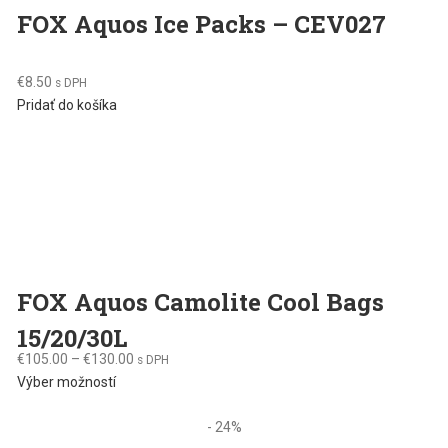
FOX Aquos Ice Packs – CEV027
€
8.50
s DPH
Pridať do košíka
FOX Aquos Camolite Cool Bags
15/20/30L
€
105.00
–
€
130.00
s DPH
This
Výber možností
product
has
- 24%