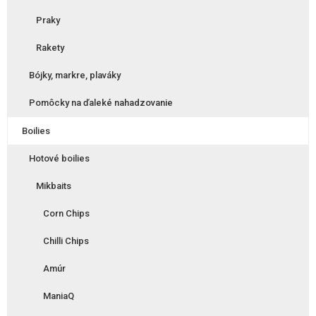
Praky
Rakety
Bójky, markre, plaváky
Pomôcky na ďaleké nahadzovanie
Boilies
Hotové boilies
Mikbaits
Corn Chips
Chilli Chips
Amúr
ManiaQ