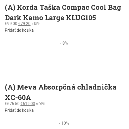
(A) Korda Taška Compac Cool Bag
Dark Kamo Large KLUG105
Original
Current
€
99.00
€
79.20
s DPH
price
price
Pridať do košíka
was:
is:
€99.00.
€79.20.
- 8%
(A) Meva Absorpčná chladnička
XC-60A
Original
Current
€
676.50
€
619.00
s DPH
price
price
Pridať do košíka
was:
is:
€676.50.
€619.00.
- 10%