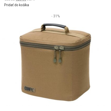
price
price
Pridať do košíka
was:
is:
€33.00.
€25.00.
- 31%