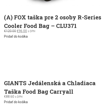
(A) FOX taška pre 2 osoby R-Series
Cooler Food Bag – CLU371
Original
Current
€
120.00
€
96.00
s DPH
price
price
Pridať do košíka
was:
is:
€120.00.
€96.00.
GIANTS Jedálenská a Chladiaca
Taška Food Bag Carryall
€
88.60
s DPH
Pridať do košíka