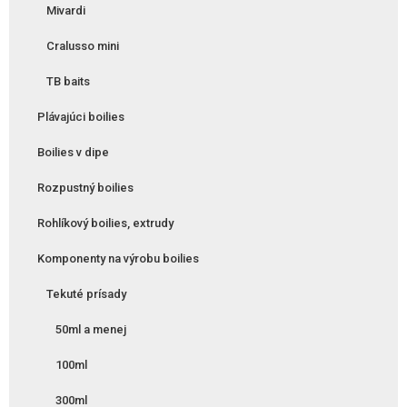
Mivardi
Cralusso mini
TB baits
Plávajúci boilies
Boilies v dipe
Rozpustný boilies
Rohlíkový boilies, extrudy
Komponenty na výrobu boilies
Tekuté prísady
50ml a menej
100ml
300ml