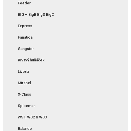
Feeder
BIG – BigB BigS BigC
Express
Fanatica
Gangster
Krvavý huňáček
Liverix
Mirabel
X-Class
Spiceman
WS1, WS2 & WS3
Balance