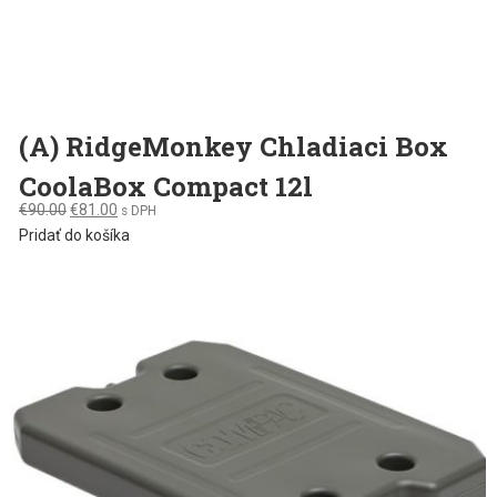
(A) RidgeMonkey Chladiaci Box
CoolaBox Compact 12l
Original
Current
€
90.00
€
81.00
s DPH
price
price
Pridať do košíka
was:
is:
€90.00.
€81.00.