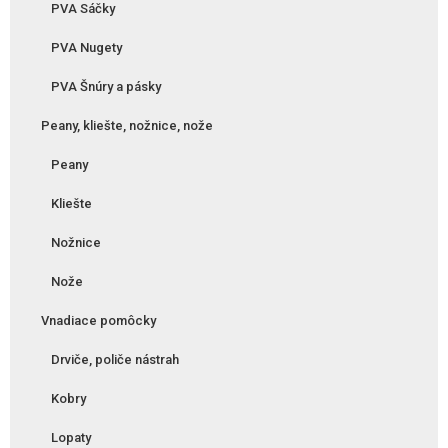
PVA Sáčky
PVA Nugety
PVA Šnúry a pásky
Peany, kliešte, nožnice, nože
Peany
Kliešte
Nožnice
Nože
Vnadiace pomôcky
Drviče, poliče nástrah
Kobry
Lopaty