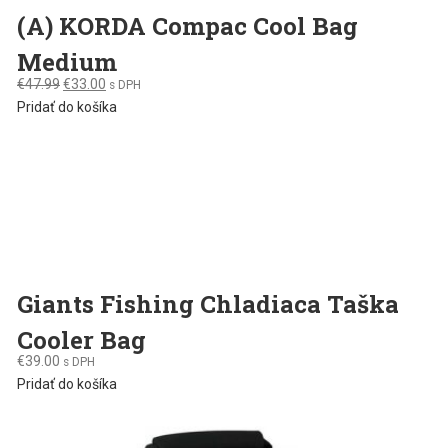
(A) KORDA Compac Cool Bag
Medium
Original
Current
€
47.99
€
33.00
s DPH
price
price
Pridať do košíka
was:
is:
€47.99.
€33.00.
Giants Fishing Chladiaca Taška
Cooler Bag
€
39.00
s DPH
Pridať do košíka