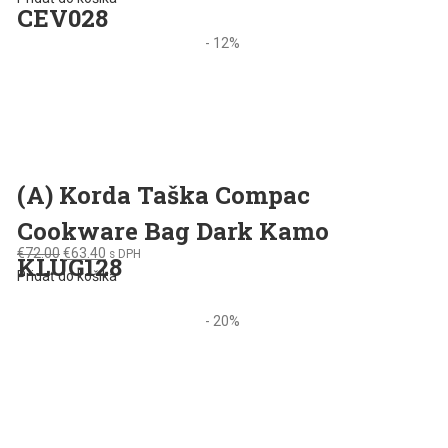
CEV028
- 12%
(A) Korda Taška Compac
Cookware Bag Dark Kamo
Original
Current
€
72.00
€
63.40
s DPH
KLUG128
price
price
Pridať do košíka
was:
is:
€72.00.
€63.40.
- 20%