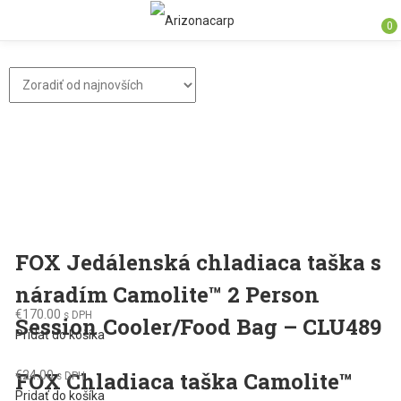
0
FOX Jedálenská chladiaca taška s
náradím Camolite™ 2 Person
€
170.00
s DPH
Session Cooler/Food Bag – CLU489
Pridať do košíka
FOX Chladiaca taška Camolite™
€
24.00
s DPH
Pridať do košíka