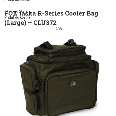
FOX taška R-Series Cooler Bag
€
40.00
s DPH
Pridať do košíka
(Large) – CLU372
- 20%