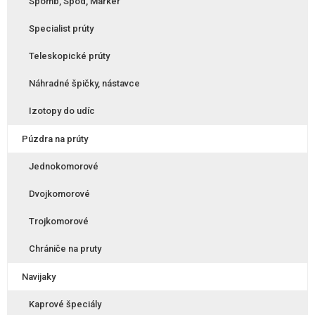
Spomb, Spod, Marker
Specialist prúty
Teleskopické prúty
Náhradné špičky, nástavce
Izotopy do udíc
Púzdra na prúty
Jednokomorové
Dvojkomorové
Trojkomorové
Chrániče na pruty
Navijaky
Kaprové špeciály