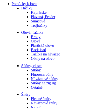
Pomôcky k lovu
Háčiky
Kaprárske
Plávaná, Feeder
Sumcové
Trojháčiky
Olová, ťažítka
Broky
Olová
Plastické olovo
Back lead
Ťažítka na náväzec
Obaly na olovo
Silóny, vlasce
Silóny
Fluorocarbóny
Náväzcové silóny
Silóny na zig rig
Ostatné
Šnúry
Pletené šnúry
Náväzcové šnúry
Nanofil