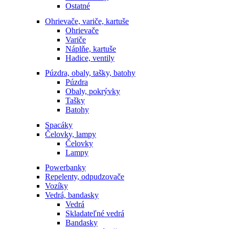
Ostatné
Ohrievače, variče, kartuše
Ohrievače
Variče
Náplňe, kartuše
Hadice, ventily
Púzdra, obaly, tašky, batohy
Púzdra
Obaly, pokrývky
Tašky
Batohy
Spacáky
Čelovky, lampy
Čelovky
Lampy
Powerbanky
Repelenty, odpudzovače
Vozíky
Vedrá, bandasky
Vedrá
Skladateľné vedrá
Bandasky