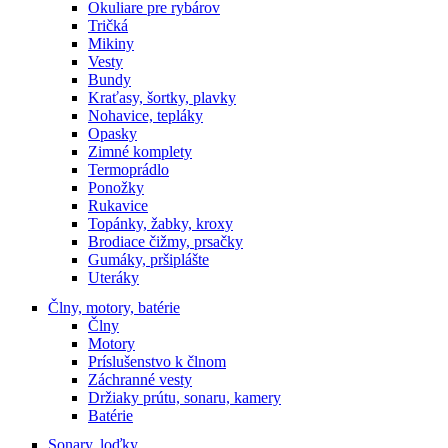
Okuliare pre rybárov
Tričká
Mikiny
Vesty
Bundy
Kraťasy, šortky, plavky
Nohavice, tepláky
Opasky
Zimné komplety
Termoprádlo
Ponožky
Rukavice
Topánky, žabky, kroxy
Brodiace čižmy, prsačky
Gumáky, pršiplášte
Uteráky
Člny, motory, batérie
Člny
Motory
Príslušenstvo k člnom
Záchranné vesty
Držiaky prútu, sonaru, kamery
Batérie
Sonary, loďky