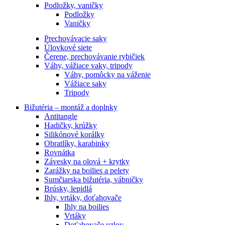
Podložky, vaničky
Podložky
Vaničky
Prechovávacie saky
Úlovkové siete
Čerene, prechovávanie rybičiek
Váhy, vážiace vaky, tripody
Váhy, pomôcky na váženie
Vážiace saky
Tripody
Bižutéria – montáž a doplnky
Antitangle
Hadičky, krúžky
Silikónové korálky
Obratlíky, karabinky
Rovnátka
Závesky na olová + krytky
Zarážky na boilies a pelety
Sumčiarska bižutéria, vábničky
Brúsky, lepidlá
Ihly, vrtáky, doťahovače
Ihly na boilies
Vrtáky
Doťahovače uzlov