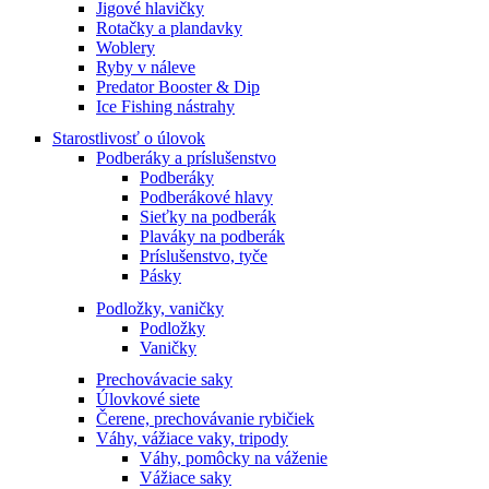
Jigové hlavičky
Rotačky a plandavky
Woblery
Ryby v náleve
Predator Booster & Dip
Ice Fishing nástrahy
Starostlivosť o úlovok
Podberáky a príslušenstvo
Podberáky
Podberákové hlavy
Sieťky na podberák
Plaváky na podberák
Príslušenstvo, tyče
Pásky
Podložky, vaničky
Podložky
Vaničky
Prechovávacie saky
Úlovkové siete
Čerene, prechovávanie rybičiek
Váhy, vážiace vaky, tripody
Váhy, pomôcky na váženie
Vážiace saky