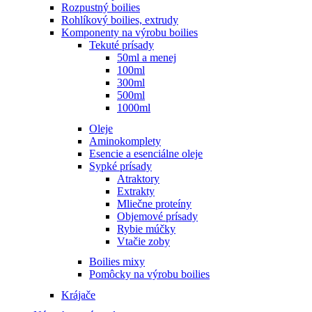
Rozpustný boilies
Rohlíkový boilies, extrudy
Komponenty na výrobu boilies
Tekuté prísady
50ml a menej
100ml
300ml
500ml
1000ml
Oleje
Aminokomplety
Esencie a esenciálne oleje
Sypké prísady
Atraktory
Extrakty
Mliečne proteíny
Objemové prísady
Rybie múčky
Vtačie zoby
Boilies mixy
Pomôcky na výrobu boilies
Krájače