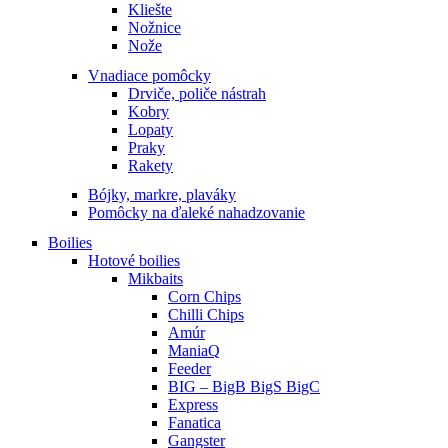
Kliešte
Nožnice
Nože
Vnadiace pomôcky
Drviče, poliče nástrah
Kobry
Lopaty
Praky
Rakety
Bójky, markre, plaváky
Pomôcky na ďaleké nahadzovanie
Boilies
Hotové boilies
Mikbaits
Corn Chips
Chilli Chips
Amúr
ManiaQ
Feeder
BIG – BigB BigS BigC
Express
Fanatica
Gangster