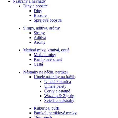
Nástrahy a návnady
Dipy a boostre
Dipy
Boostre
Sprejové boostre
Sirupy, aditíva, arómy
Sirupy
Aditíva
Arómy
Method mixy, krmivá, cestá
Method mixy
Krmítkové zmesi
Cestá
Nástrahy na háčik, partikel
Umelé nástrahy na háčik
Umelá kukurica
Umelé pelety
Červy a ostatné
Wazzup & Zig rig
Svietiace nástrahy
Kukurica, puffi
Partikel, partiklové mraky
Tigrí orech