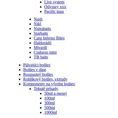
Live system
Odyssey xxx
Pacific tuna
Nash
Nikl
Nutrabaits
Starbaits
Carp Inferno Bites
Haldorádó
Mivardi
Cralusso mini
TB baits
Plávajúci boilies
Boilies v dipe
Rozpustný boilies
Rohlíkový boilies, extrudy
Komponenty na výrobu boilies
Tekuté prísady
50ml a menej
100ml
300ml
500ml
1000ml