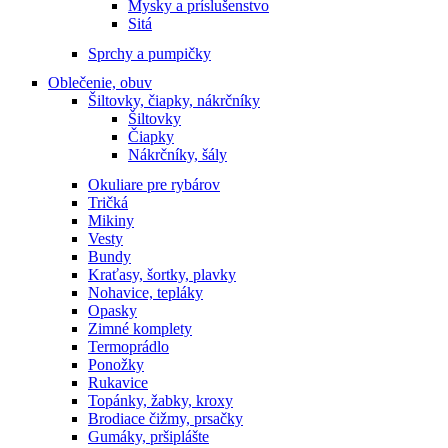
Mysky a príslušenstvo
Sitá
Sprchy a pumpičky
Oblečenie, obuv
Šiltovky, čiapky, nákrčníky
Šiltovky
Čiapky
Nákrčníky, šály
Okuliare pre rybárov
Tričká
Mikiny
Vesty
Bundy
Kraťasy, šortky, plavky
Nohavice, tepláky
Opasky
Zimné komplety
Termoprádlo
Ponožky
Rukavice
Topánky, žabky, kroxy
Brodiace čižmy, prsačky
Gumáky, pršiplášte