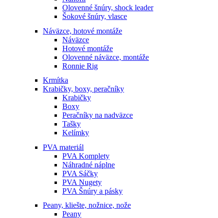
Olovenné šnúry, shock leader
Šokové šnúry, vlasce
Náväzce, hotové montáže
Náväzce
Hotové montáže
Olovenné náväzce, montáže
Ronnie Rig
Krmítka
Krabičky, boxy, peračníky
Krabičky
Boxy
Peračníky na nadväzce
Tašky
Kelímky
PVA materiál
PVA Komplety
Náhradné náplne
PVA Sáčky
PVA Nugety
PVA Šnúry a pásky
Peany, kliešte, nožnice, nože
Peany