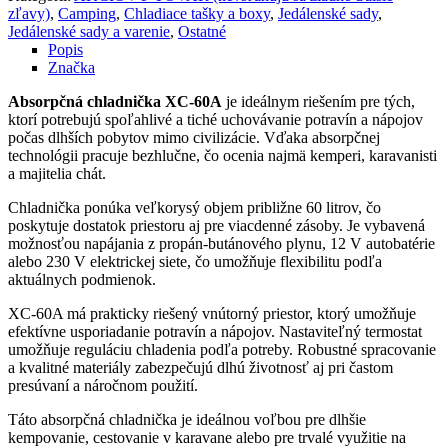
zľavy)
,
Camping
,
Chladiace tašky a boxy
,
Jedálenské sady
,
Jedálenské sady a varenie
,
Ostatné
Popis
Značka
Absorpčná chladnička XC-60A
je ideálnym riešením pre tých,
ktorí potrebujú spoľahlivé a tiché uchovávanie potravín a nápojov
počas dlhších pobytov mimo civilizácie. Vďaka absorpčnej
technológii pracuje bezhlučne, čo ocenia najmä kemperi, karavanisti
a majitelia chát.
Chladnička ponúka veľkorysý objem približne 60 litrov, čo
poskytuje dostatok priestoru aj pre viacdenné zásoby. Je vybavená
možnosťou napájania z propán-butánového plynu, 12 V autobatérie
alebo 230 V elektrickej siete, čo umožňuje flexibilitu podľa
aktuálnych podmienok.
XC-60A má prakticky riešený vnútorný priestor, ktorý umožňuje
efektívne usporiadanie potravín a nápojov. Nastaviteľný termostat
umožňuje reguláciu chladenia podľa potreby. Robustné spracovanie
a kvalitné materiály zabezpečujú dlhú životnosť aj pri častom
presúvaní a náročnom použití.
Táto absorpčná chladnička je ideálnou voľbou pre dlhšie
kempovanie, cestovanie v karavane alebo pre trvalé využitie na