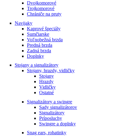
Dvojkomorové
Trojkomorové
Chrániče na pruty
Navijaky
Kaprové špeciály
Sumčiarske
Voľnobežná brzda
Predná brzda
Zadná brzda
Doplnky
Stojany a signalizátory
Stojany, hrazdy, vidličky
Stojany
Hrazdy
Vidličky
Ostatné
Signalizátory a swingre
Sady signalizátorov
Signalizátory
Príposluchy
Swingre a doplnky
Snag ears, rohatinky