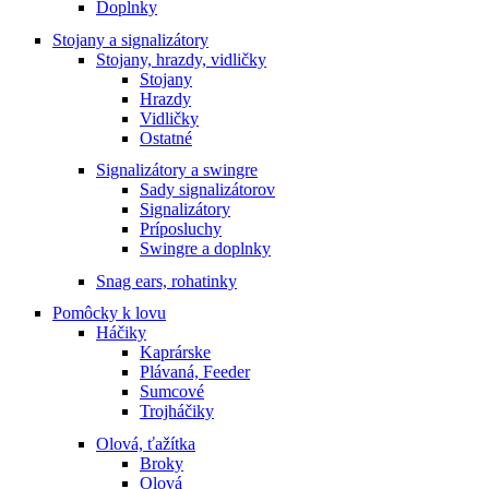
Doplnky
Stojany a signalizátory
Stojany, hrazdy, vidličky
Stojany
Hrazdy
Vidličky
Ostatné
Signalizátory a swingre
Sady signalizátorov
Signalizátory
Príposluchy
Swingre a doplnky
Snag ears, rohatinky
Pomôcky k lovu
Háčiky
Kaprárske
Plávaná, Feeder
Sumcové
Trojháčiky
Olová, ťažítka
Broky
Olová