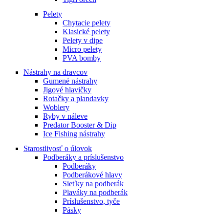
Pelety
Chytacie pelety
Klasické pelety
Pelety v dipe
Micro pelety
PVA bomby
Nástrahy na dravcov
Gumené nástrahy
Jigové hlavičky
Rotačky a plandavky
Woblery
Ryby v náleve
Predator Booster & Dip
Ice Fishing nástrahy
Starostlivosť o úlovok
Podberáky a príslušenstvo
Podberáky
Podberákové hlavy
Sieťky na podberák
Plaváky na podberák
Príslušenstvo, tyče
Pásky