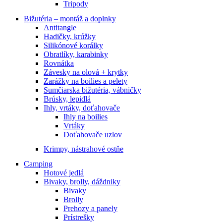
Tripody
Bižutéria – montáž a doplnky
Antitangle
Hadičky, krúžky
Silikónové korálky
Obratlíky, karabinky
Rovnátka
Závesky na olová + krytky
Zarážky na boilies a pelety
Sumčiarska bižutéria, vábničky
Brúsky, lepidlá
Ihly, vrtáky, doťahovače
Ihly na boilies
Vrtáky
Doťahovače uzlov
Krimpy, nástrahové ostňe
Camping
Hotové jedlá
Bivaky, brolly, dáždniky
Bivaky
Brolly
Prehozy a panely
Prístrešky