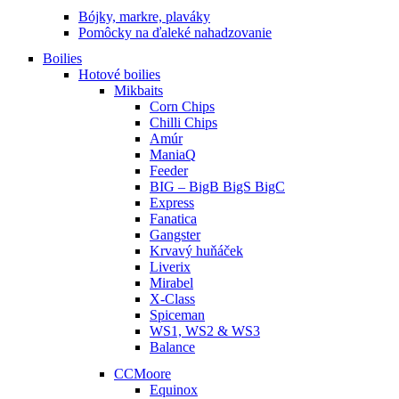
Bójky, markre, plaváky
Pomôcky na ďaleké nahadzovanie
Boilies
Hotové boilies
Mikbaits
Corn Chips
Chilli Chips
Amúr
ManiaQ
Feeder
BIG – BigB BigS BigC
Express
Fanatica
Gangster
Krvavý huňáček
Liverix
Mirabel
X-Class
Spiceman
WS1, WS2 & WS3
Balance
CCMoore
Equinox