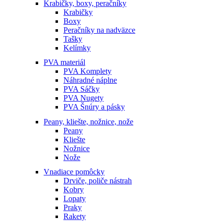
Krabičky, boxy, peračníky
Krabičky
Boxy
Peračníky na nadväzce
Tašky
Kelímky
PVA materiál
PVA Komplety
Náhradné náplne
PVA Sáčky
PVA Nugety
PVA Šnúry a pásky
Peany, kliešte, nožnice, nože
Peany
Kliešte
Nožnice
Nože
Vnadiace pomôcky
Drviče, poliče nástrah
Kobry
Lopaty
Praky
Rakety