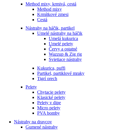
Method mixy, krmivá, cestá
Method mixy
Krmítkové zmesi
Cestá
Nástrahy na háčik, partikel
Umelé nástrahy na háčik
Umelá kukurica
Umelé pelety
Červy a ostatné
Wazzup & Zig rig
Svietiace nástrahy
Kukurica, puffi
Partikel, partiklové mraky
Tigrí orech
Pelety
Chytacie pelety
Klasické pelety
Pelety v dipe
Micro pelety
PVA bomby
Nástrahy na dravcov
Gumené nástrahy