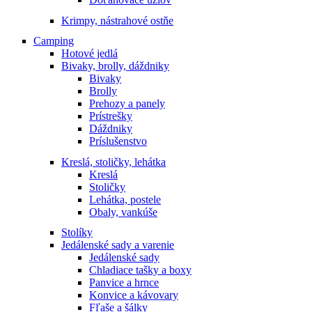
Krimpy, nástrahové ostňe
Camping
Hotové jedlá
Bivaky, brolly, dáždniky
Bivaky
Brolly
Prehozy a panely
Prístrešky
Dáždniky
Príslušenstvo
Kreslá, stoličky, lehátka
Kreslá
Stoličky
Lehátka, postele
Obaly, vankúše
Stolíky
Jedálenské sady a varenie
Jedálenské sady
Chladiace tašky a boxy
Panvice a hrnce
Konvice a kávovary
Fľaše a šálky