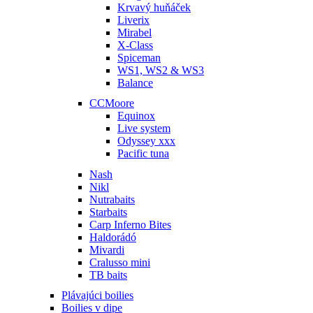
Krvavý huňáček
Liverix
Mirabel
X-Class
Spiceman
WS1, WS2 & WS3
Balance
CCMoore
Equinox
Live system
Odyssey xxx
Pacific tuna
Nash
Nikl
Nutrabaits
Starbaits
Carp Inferno Bites
Haldorádó
Mivardi
Cralusso mini
TB baits
Plávajúci boilies
Boilies v dipe