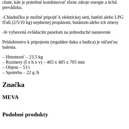
chate, kde je potrebné kombinovať rôzne zdroje energie a tichú
prevádzku.
-Chladničku je možné pripojiť k elektrickej sieti, batérii alebo LPG
fľaši (2/5/10 kg) neplnenej propánom, butánom alebo ich zmesy
-Je vybavená ovládacím panelom na jednoduché nastavenie
Príslušenstvo k pripojeniu (regulátor tlaku a hadica) je súčasťou
balenia.
– Hmotnosť – 23,5 kg
– Rozmery (š x h x v) – 465 x 485 x 705 mm
– Objem – 53 l
– Spotreba – 22 g /h
Značka
MEVA
Podobné produkty