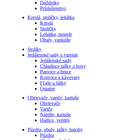
Dáždniky
Príslušenstvo
Kreslá, stoličky, lehátka
Kreslá
Stoličky
Lehátka, postele
Obaly, vankúše
Stolíky
Jedálenské sady a varenie
Jedálenské sady
Chladiace tašky a boxy
Panvice a hrnce
Konvice a kávovary
Fľaše a šálky
Ostatné
Ohrievače, variče, kartuše
Ohrievače
Variče
Náplňe, kartuše
Hadice, ventily
Púzdra, obaly, tašky, batohy
Púzdra