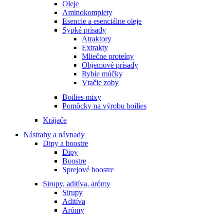
Oleje
Aminokomplety
Esencie a esenciálne oleje
Sypké prísady
Atraktory
Extrakty
Mliečne proteíny
Objemové prísady
Rybie múčky
Vtačie zoby
Boilies mixy
Pomôcky na výrobu boilies
Krájače
Nástrahy a návnady
Dipy a boostre
Dipy
Boostre
Sprejové boostre
Sirupy, aditíva, arómy
Sirupy
Aditíva
Arómy