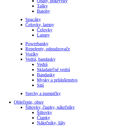
Obaly, pokrývky
Tašky
Batohy
Spacáky
Čelovky, lampy
Čelovky
Lampy
Powerbanky
Repelenty, odpudzovače
Vozíky
Vedrá, bandasky
Vedrá
Skladateľné vedrá
Bandasky
Mysky a príslušenstvo
Sitá
Sprchy a pumpičky
Oblečenie, obuv
Šiltovky, čiapky, nákrčníky
Šiltovky
Čiapky
Nákrčníky, šály