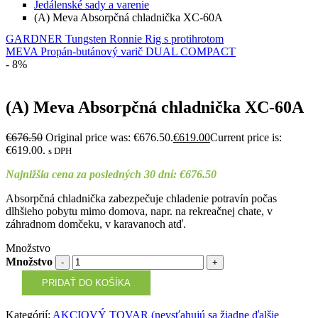
Jedálenské sady a varenie
(A) Meva Absorpčná chladnička XC-60A
GARDNER Tungsten Ronnie Rig s protihrotom
MEVA Propán-butánový varič DUAL COMPACT
- 8%
(A) Meva Absorpčná chladnička XC-60A
€
676.50
Original price was: €676.50.
€
619.00
Current price is:
€619.00.
s DPH
Najnižšia cena za posledných 30 dní:
€
676.50
Absorpčná chladnička zabezpečuje chladenie potravín počas
dlhšieho pobytu mimo domova, napr. na rekreačnej chate, v
záhradnom domčeku, v karavanoch atď.
Množstvo
Množstvo
PRIDAŤ DO KOŠÍKA
Kategórií:
AKCIOVÝ TOVAR (nevsťahujú sa žiadne ďalšie