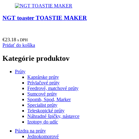
NGT toaster TOASTIE MAKER
€
23.18
s DPH
Pridať do košíka
Kategórie produktov
Prúty
Kaprárske prúty
Prívlačové prúty
Feedrové, matchové prúty
Sumcové prúty
Spomb, Spod, Marker
Specialist prúty
Teleskopické prúty
Náhradné špičky, nástavce
Izotopy do udíc
Púzdra na prúty
Jednokomorové