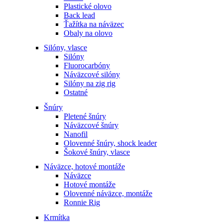
Plastické olovo
Back lead
Ťažítka na náväzec
Obaly na olovo
Silóny, vlasce
Silóny
Fluorocarbóny
Náväzcové silóny
Silóny na zig rig
Ostatné
Šnúry
Pletené šnúry
Náväzcové šnúry
Nanofil
Olovenné šnúry, shock leader
Šokové šnúry, vlasce
Náväzce, hotové montáže
Náväzce
Hotové montáže
Olovenné náväzce, montáže
Ronnie Rig
Krmítka