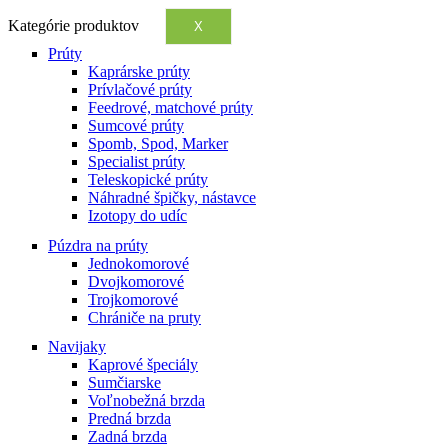
Kategórie produktov
X
Prúty
Kaprárske prúty
Prívlačové prúty
Feedrové, matchové prúty
Sumcové prúty
Spomb, Spod, Marker
Specialist prúty
Teleskopické prúty
Náhradné špičky, nástavce
Izotopy do udíc
Púzdra na prúty
Jednokomorové
Dvojkomorové
Trojkomorové
Chrániče na pruty
Navijaky
Kaprové špeciály
Sumčiarske
Voľnobežná brzda
Predná brzda
Zadná brzda