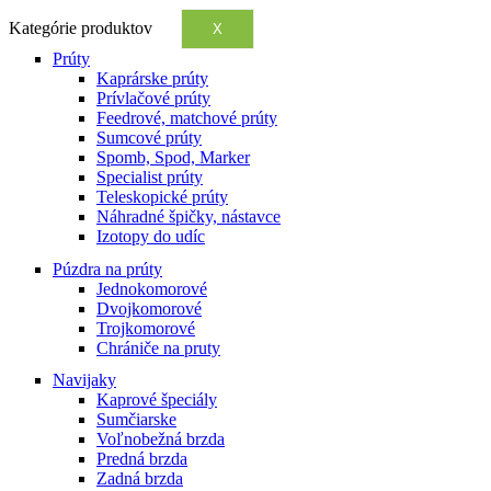
Kategórie produktov
X
Prúty
Kaprárske prúty
Prívlačové prúty
Feedrové, matchové prúty
Sumcové prúty
Spomb, Spod, Marker
Specialist prúty
Teleskopické prúty
Náhradné špičky, nástavce
Izotopy do udíc
Púzdra na prúty
Jednokomorové
Dvojkomorové
Trojkomorové
Chrániče na pruty
Navijaky
Kaprové špeciály
Sumčiarske
Voľnobežná brzda
Predná brzda
Zadná brzda