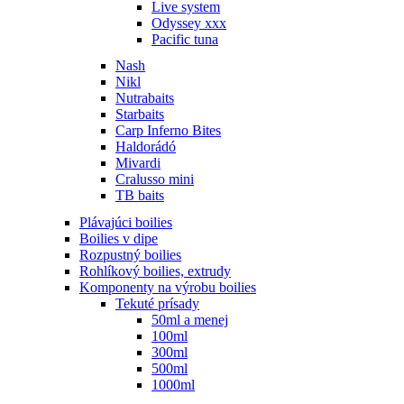
Live system
Odyssey xxx
Pacific tuna
Nash
Nikl
Nutrabaits
Starbaits
Carp Inferno Bites
Haldorádó
Mivardi
Cralusso mini
TB baits
Plávajúci boilies
Boilies v dipe
Rozpustný boilies
Rohlíkový boilies, extrudy
Komponenty na výrobu boilies
Tekuté prísady
50ml a menej
100ml
300ml
500ml
1000ml