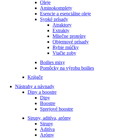
Oleje
Aminokomplety
Esencie a esenciálne oleje
Sypké prísady
Atraktory
Extrakty
Mliečne proteíny
Objemové prísady
Rybie múčky
Vtačie zoby
Boilies mixy
Pomôcky na výrobu boilies
Krájače
Nástrahy a návnady
Dipy a boostre
Dipy
Boostre
Sprejové boostre
Sirupy, aditíva, arómy
Sirupy
Aditíva
Arómy