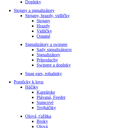
Doplnky
Stojany a signalizátory
Stojany, hrazdy, vidličky
Stojany
Hrazdy
Vidličky
Ostatné
Signalizátory a swingre
Sady signalizátorov
Signalizátory
Príposluchy
Swingre a doplnky
Snag ears, rohatinky
Pomôcky k lovu
Háčiky
Kaprárske
Plávaná, Feeder
Sumcové
Trojháčiky
Olová, ťažítka
Broky
Olová