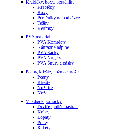
Krabičky, boxy, peračníky
Krabičky
Boxy
Peračníky na nadväzce
Tašky
Kelímky
PVA materiál
PVA Komplety
Náhradné náplne
PVA Sáčky
PVA Nugety
PVA Šnúry a pásky
Peany, kliešte, nožnice, nože
Peany
Kliešte
Nožnice
Nože
Vnadiace pomôcky
Drviče, poliče nástrah
Kobry
Lopaty
Praky
Rakety