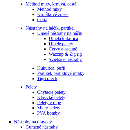
Method mixy, krmivá, cestá
Method mixy
Krmítkové zmesi
Cestá
Nástrahy na háčik, partikel
Umelé nástrahy na háčik
Umelá kukurica
Umelé pelety
Červy a ostatné
Wazzup & Zig rig
Svietiace nástrahy
Kukurica, puffi
Partikel, partiklové mraky
Tigrí orech
Pelety
Chytacie pelety
Klasické pelety
Pelety v dipe
Micro pelety
PVA bomby
Nástrahy na dravcov
Gumené nástrahy