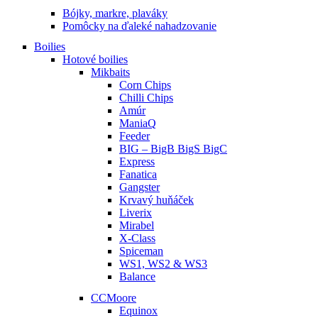
Bójky, markre, plaváky
Pomôcky na ďaleké nahadzovanie
Boilies
Hotové boilies
Mikbaits
Corn Chips
Chilli Chips
Amúr
ManiaQ
Feeder
BIG – BigB BigS BigC
Express
Fanatica
Gangster
Krvavý huňáček
Liverix
Mirabel
X-Class
Spiceman
WS1, WS2 & WS3
Balance
CCMoore
Equinox