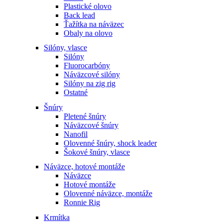
Plastické olovo
Back lead
Ťažítka na náväzec
Obaly na olovo
Silóny, vlasce
Silóny
Fluorocarbóny
Náväzcové silóny
Silóny na zig rig
Ostatné
Šnúry
Pletené šnúry
Náväzcové šnúry
Nanofil
Olovenné šnúry, shock leader
Šokové šnúry, vlasce
Náväzce, hotové montáže
Náväzce
Hotové montáže
Olovenné náväzce, montáže
Ronnie Rig
Krmítka