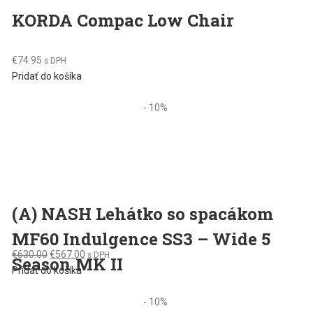
KORDA Compac Low Chair
€
74.95
s DPH
Pridať do košíka
- 10%
(A) NASH Lehátko so spacákom
MF60 Indulgence SS3 – Wide 5
Original
Current
€
630.00
€
567.00
s DPH
Season MK II
price
price
Pridať do košíka
was:
is:
€630.00.
€567.00.
- 10%