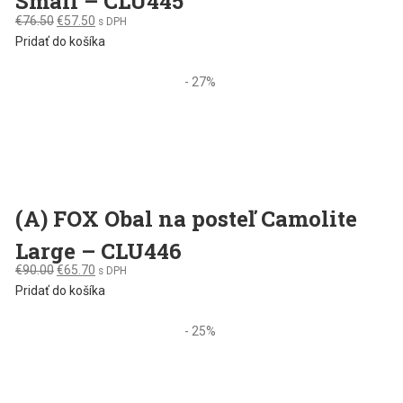
Small – CLU445
Original
Current
€
76.50
€
57.50
s DPH
price
price
Pridať do košíka
was:
is:
€76.50.
€57.50.
- 27%
(A) FOX Obal na posteľ Camolite
Large – CLU446
Original
Current
€
90.00
€
65.70
s DPH
price
price
Pridať do košíka
was:
is:
€90.00.
€65.70.
- 25%