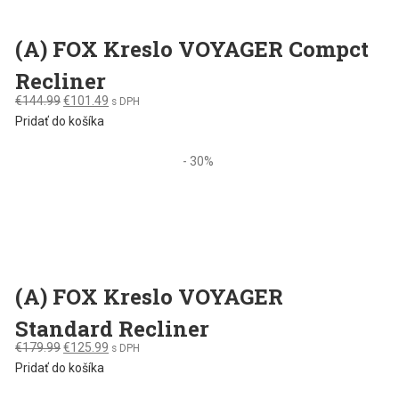
(A) FOX Kreslo VOYAGER Compct
Recliner
Original
Current
€
144.99
€
101.49
s DPH
price
price
Pridať do košíka
was:
is:
€144.99.
€101.49.
- 30%
(A) FOX Kreslo VOYAGER
Standard Recliner
Original
Current
€
179.99
€
125.99
s DPH
price
price
Pridať do košíka
was:
is: