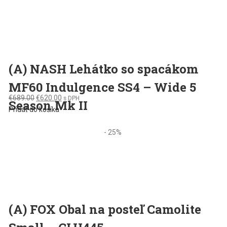
(A) NASH Lehátko so spacákom
MF60 Indulgence SS4 – Wide 5
Original
Current
€
689.00
€
620.00
s DPH
Season Mk II
price
price
Pridať do košíka
was:
is:
€689.00.
€620.00.
- 25%
(A) FOX Obal na posteľ Camolite