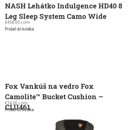
NASH Lehátko Indulgence HD40 8
Leg Sleep System Camo Wide
€
458.00
s DPH
Pridať do košíka
Fox Vankúš na vedro Fox
Camolite™ Bucket Cushion –
€
14.00
s DPH
CLU461
Pridať do košíka