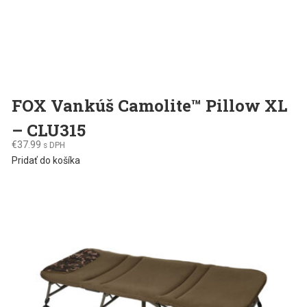
FOX Vankúš Camolite™ Pillow XL
– CLU315
€
37.99
s DPH
Pridať do košíka