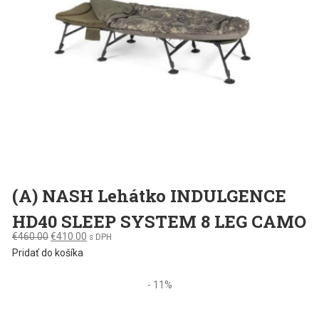
(A) NASH Lehátko INDULGENCE
HD40 SLEEP SYSTEM 8 LEG CAMO
Original
Current
€
460.00
€
410.00
s DPH
price
price
Pridať do košíka
was:
is:
€460.00.
€410.00.
- 11%