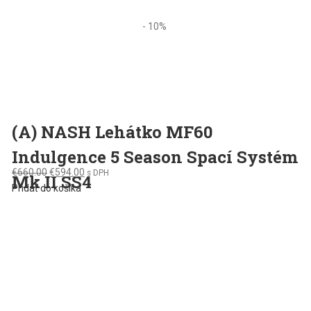
was:
is:
€380.00.
€340.00.
- 10%
(A) NASH Lehátko MF60
Indulgence 5 Season Spací Systém
Original
Current
€
660.00
€
594.00
s DPH
Mk II SS4
price
price
Pridať do košíka
was:
is:
€660.00.
€594.00.