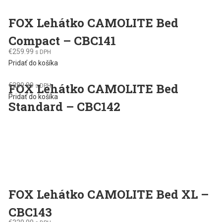
FOX Lehátko CAMOLITE Bed
Compact – CBC141
€
259.99
s DPH
Pridať do košíka
FOX Lehátko CAMOLITE Bed
€
289.99
s DPH
Pridať do košíka
Standard – CBC142
FOX Lehátko CAMOLITE Bed XL –
CBC143