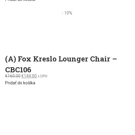
- 10%
(A) Fox Kreslo Lounger Chair –
CBC106
Original
Current
€
160.00
€
144.00
s DPH
price
price
Pridať do košíka
was:
is:
€160.00.
€144.00.