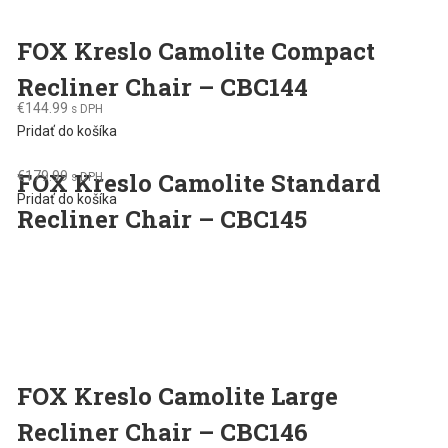
FOX Kreslo Camolite Compact
Recliner Chair – CBC144
€
144.99
s DPH
Pridať do košíka
FOX Kreslo Camolite Standard
€
179.99
s DPH
Pridať do košíka
Recliner Chair – CBC145
FOX Kreslo Camolite Large
Recliner Chair – CBC146