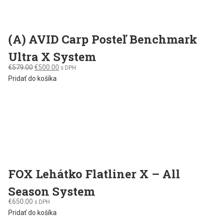
(A) AVID Carp Posteľ Benchmark
Ultra X System
Original
Current
€
579.00
€
500.00
s DPH
price
price
Pridať do košíka
was:
is:
€579.00.
€500.00.
FOX Lehátko Flatliner X – All
Season System
€
650.00
s DPH
Pridať do košíka