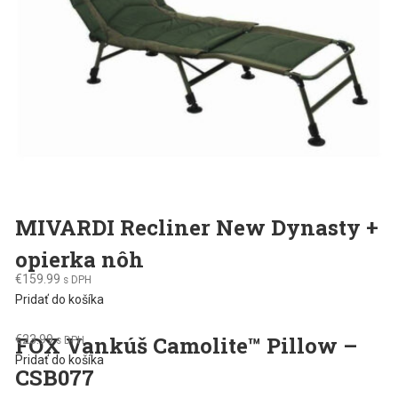
MIVARDI Recliner New Dynasty +
opierka nôh
€
159.99
s DPH
Pridať do košíka
FOX Vankúš Camolite™ Pillow –
€
23.99
s DPH
Pridať do košíka
CSB077