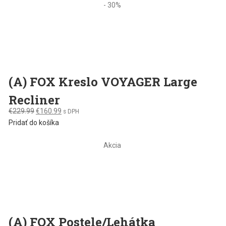
€179.99.
€125.99.
- 30%
(A) FOX Kreslo VOYAGER Large
Recliner
Original
Current
€
229.99
€
160.99
s DPH
price
price
Pridať do košíka
was:
is:
€229.99.
€160.99.
Akcia
(A) FOX Postele/Lehátka