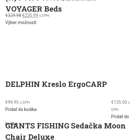
VOYAGER Beds
Original
Current
€
329.98
€
230.99
s DPH
price
This
price
Výber možností
was:
product
is:
€329.98.
has
€230.99.
multiple
variants.
The
options
may
be
DELPHIN Kreslo ErgoCARP
chosen
on
the
€
94.95
€
135.00
s DPH
s
product
Pridať do košíka
DPH
page
Pridať do
GIANTS FISHING Sedačka Moon
košíka
Chair Deluxe