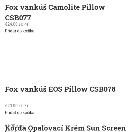
Fox vankúš Camolite Pillow
CSB077
€
24.00
s DPH
Pridať do košíka
Fox vankúš EOS Pillow CSB078
€
20.00
s DPH
Pridať do košíka
Korda Opaľovací Krém Sun Screen
€
4.90
s DPH