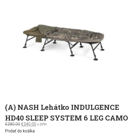
(A) NASH Lehátko INDULGENCE
HD40 SLEEP SYSTEM 6 LEG CAMO
Original
Current
€
380.00
€
340.00
s DPH
price
price
Pridať do košíka