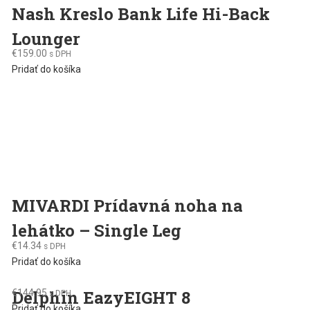
Nash Kreslo Bank Life Hi-Back
Lounger
€
159.00
s DPH
Pridať do košíka
MIVARDI Prídavná noha na
lehátko – Single Leg
€
14.34
s DPH
Pridať do košíka
Delphin EazyEIGHT 8
€
144.95
s DPH
Pridať do košíka