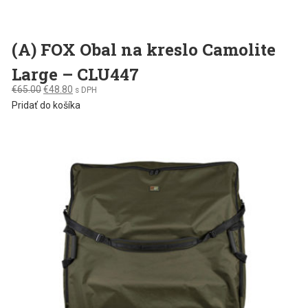
(A) FOX Obal na kreslo Camolite
Large – CLU447
Original
Current
€
65.00
€
48.80
s DPH
price
price
Pridať do košíka
was:
is:
€65.00.
€48.80.