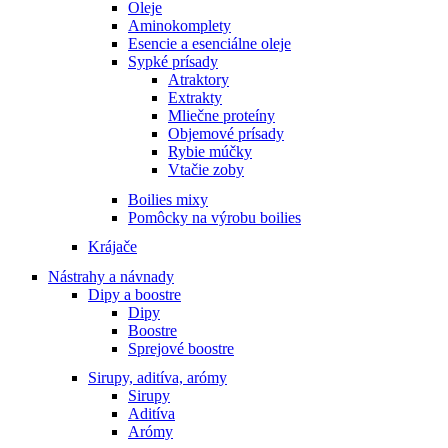
Oleje
Aminokomplety
Esencie a esenciálne oleje
Sypké prísady
Atraktory
Extrakty
Mliečne proteíny
Objemové prísady
Rybie múčky
Vtačie zoby
Boilies mixy
Pomôcky na výrobu boilies
Krájače
Nástrahy a návnady
Dipy a boostre
Dipy
Boostre
Sprejové boostre
Sirupy, aditíva, arómy
Sirupy
Aditíva
Arómy