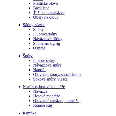
Plastické olovo
Back lead
Ťažítka na náväzec
Obaly na olovo
Silóny, vlasce
Silóny
Fluorocarbóny
Náväzcové silóny
Silóny na zig rig
Ostatné
Šnúry
Pletené šnúry
Náväzcové šnúry
Nanofil
Olovenné šnúry, shock leader
Šokové šnúry, vlasce
Náväzce, hotové montáže
Náväzce
Hotové montáže
Olovenné náväzce, montáže
Ronnie Rig
Krmítka