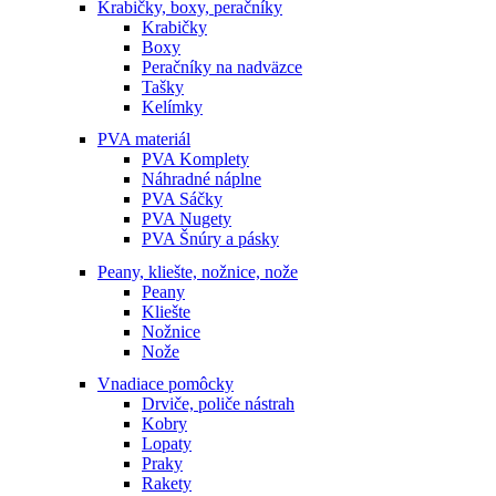
Krabičky, boxy, peračníky
Krabičky
Boxy
Peračníky na nadväzce
Tašky
Kelímky
PVA materiál
PVA Komplety
Náhradné náplne
PVA Sáčky
PVA Nugety
PVA Šnúry a pásky
Peany, kliešte, nožnice, nože
Peany
Kliešte
Nožnice
Nože
Vnadiace pomôcky
Drviče, poliče nástrah
Kobry
Lopaty
Praky
Rakety