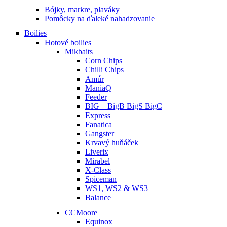
Bójky, markre, plaváky
Pomôcky na ďaleké nahadzovanie
Boilies
Hotové boilies
Mikbaits
Corn Chips
Chilli Chips
Amúr
ManiaQ
Feeder
BIG – BigB BigS BigC
Express
Fanatica
Gangster
Krvavý huňáček
Liverix
Mirabel
X-Class
Spiceman
WS1, WS2 & WS3
Balance
CCMoore
Equinox