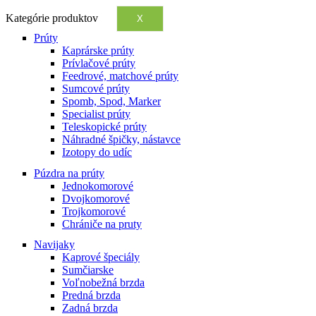
Kategórie produktov
X
Prúty
Kaprárske prúty
Prívlačové prúty
Feedrové, matchové prúty
Sumcové prúty
Spomb, Spod, Marker
Specialist prúty
Teleskopické prúty
Náhradné špičky, nástavce
Izotopy do udíc
Púzdra na prúty
Jednokomorové
Dvojkomorové
Trojkomorové
Chrániče na pruty
Navijaky
Kaprové špeciály
Sumčiarske
Voľnobežná brzda
Predná brzda
Zadná brzda