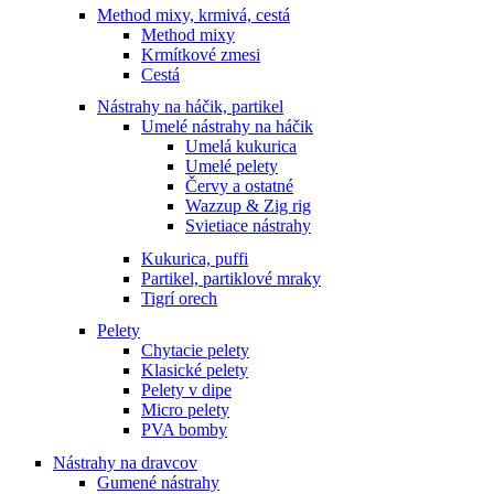
Method mixy, krmivá, cestá
Method mixy
Krmítkové zmesi
Cestá
Nástrahy na háčik, partikel
Umelé nástrahy na háčik
Umelá kukurica
Umelé pelety
Červy a ostatné
Wazzup & Zig rig
Svietiace nástrahy
Kukurica, puffi
Partikel, partiklové mraky
Tigrí orech
Pelety
Chytacie pelety
Klasické pelety
Pelety v dipe
Micro pelety
PVA bomby
Nástrahy na dravcov
Gumené nástrahy