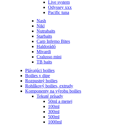
Live system
Odyssey xxx
Pacific tuna
Nash
Nikl
Nutrabaits
Starbaits
Carp Inferno Bites
Haldorádó
Mivardi
Cralusso mini
TB baits
Plávajúci boilies
Boilies v dipe
Rozpustný boilies
Rohlíkový boilies, extrudy
Komponenty na výrobu boilies
Tekuté prísady
50ml a menej
100ml
300ml
500ml
1000ml