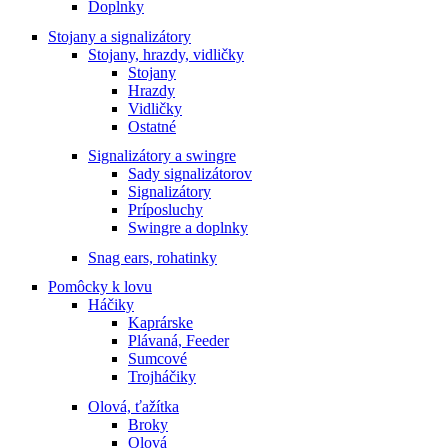
Doplnky
Stojany a signalizátory
Stojany, hrazdy, vidličky
Stojany
Hrazdy
Vidličky
Ostatné
Signalizátory a swingre
Sady signalizátorov
Signalizátory
Príposluchy
Swingre a doplnky
Snag ears, rohatinky
Pomôcky k lovu
Háčiky
Kaprárske
Plávaná, Feeder
Sumcové
Trojháčiky
Olová, ťažítka
Broky
Olová