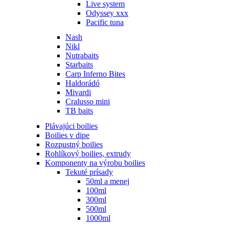
Live system
Odyssey xxx
Pacific tuna
Nash
Nikl
Nutrabaits
Starbaits
Carp Inferno Bites
Haldorádó
Mivardi
Cralusso mini
TB baits
Plávajúci boilies
Boilies v dipe
Rozpustný boilies
Rohlíkový boilies, extrudy
Komponenty na výrobu boilies
Tekuté prísady
50ml a menej
100ml
300ml
500ml
1000ml