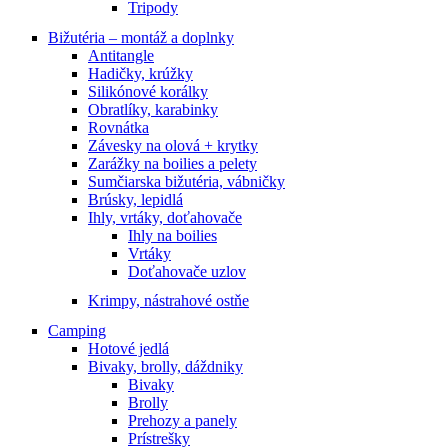
Tripody
Bižutéria – montáž a doplnky
Antitangle
Hadičky, krúžky
Silikónové korálky
Obratlíky, karabinky
Rovnátka
Závesky na olová + krytky
Zarážky na boilies a pelety
Sumčiarska bižutéria, vábničky
Brúsky, lepidlá
Ihly, vrtáky, doťahovače
Ihly na boilies
Vrtáky
Doťahovače uzlov
Krimpy, nástrahové ostňe
Camping
Hotové jedlá
Bivaky, brolly, dáždniky
Bivaky
Brolly
Prehozy a panely
Prístrešky