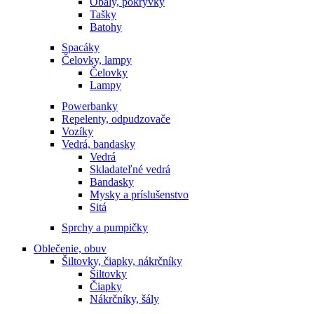
Obaly, pokrývky
Tašky
Batohy
Spacáky
Čelovky, lampy
Čelovky
Lampy
Powerbanky
Repelenty, odpudzovače
Vozíky
Vedrá, bandasky
Vedrá
Skladateľné vedrá
Bandasky
Mysky a príslušenstvo
Sitá
Sprchy a pumpičky
Oblečenie, obuv
Šiltovky, čiapky, nákrčníky
Šiltovky
Čiapky
Nákrčníky, šály