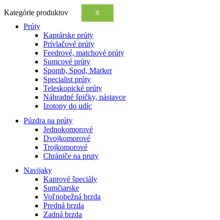
Kategórie produktov
X
Prúty
Kaprárske prúty
Prívlačové prúty
Feedrové, matchové prúty
Sumcové prúty
Spomb, Spod, Marker
Specialist prúty
Teleskopické prúty
Náhradné špičky, nástavce
Izotopy do udíc
Púzdra na prúty
Jednokomorové
Dvojkomorové
Trojkomorové
Chrániče na pruty
Navijaky
Kaprové špeciály
Sumčiarske
Voľnobežná brzda
Predná brzda
Zadná brzda