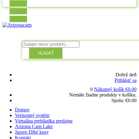
HĽADAŤ
Dobrý deň
Prihlásiť sa
0
Nákupný košík
€
0.00
Nemáte žiadne produkty v košíku.
Spolu:
€
0.00
Domov
Vernostný systém
Virtuálna prehliadka predajne
Arizona Carp Lake
Jazero Dlhé kusy
Kontakt