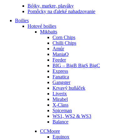
Bójky, markre, plaváky
Pomôcky na ďaleké nahadzovanie
Boilies
Hotové boilies
Mikbaits
Corn Chips
Chilli Chips
Amúr
ManiaQ
Feeder
BIG – BigB BigS BigC
Express
Fanatica
Gangster
Krvavý huňáček
Liverix
Mirabel
X-Class
Spiceman
WS1, WS2 & WS3
Balance
CCMoore
Equinox