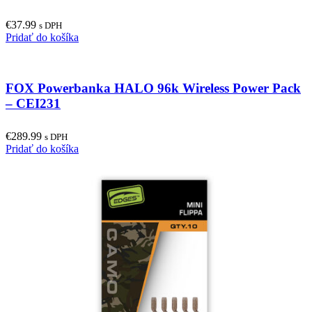
€
37.99
s DPH
Pridať do košíka
FOX Powerbanka HALO 96k Wireless Power Pack
– CEI231
€
289.99
s DPH
Pridať do košíka