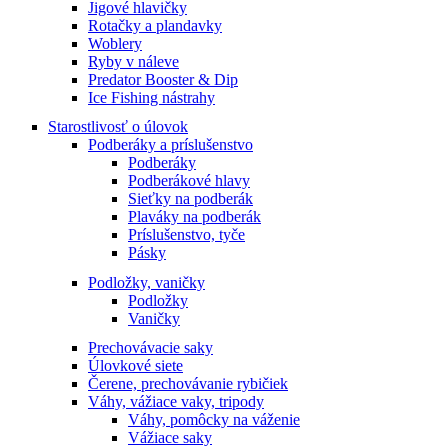
Jigové hlavičky
Rotačky a plandavky
Woblery
Ryby v náleve
Predator Booster & Dip
Ice Fishing nástrahy
Starostlivosť o úlovok
Podberáky a príslušenstvo
Podberáky
Podberákové hlavy
Sieťky na podberák
Plaváky na podberák
Príslušenstvo, tyče
Pásky
Podložky, vaničky
Podložky
Vaničky
Prechovávacie saky
Úlovkové siete
Čerene, prechovávanie rybičiek
Váhy, vážiace vaky, tripody
Váhy, pomôcky na váženie
Vážiace saky