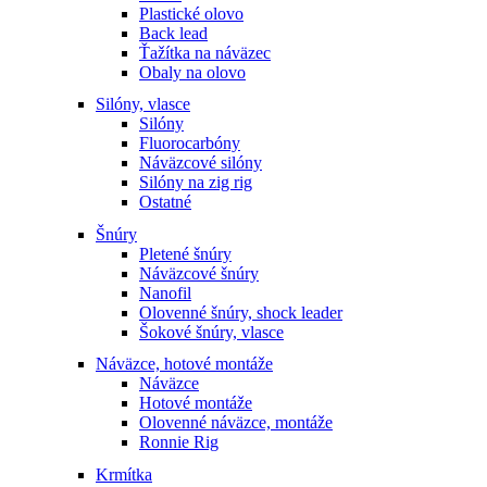
Plastické olovo
Back lead
Ťažítka na náväzec
Obaly na olovo
Silóny, vlasce
Silóny
Fluorocarbóny
Náväzcové silóny
Silóny na zig rig
Ostatné
Šnúry
Pletené šnúry
Náväzcové šnúry
Nanofil
Olovenné šnúry, shock leader
Šokové šnúry, vlasce
Náväzce, hotové montáže
Náväzce
Hotové montáže
Olovenné náväzce, montáže
Ronnie Rig
Krmítka