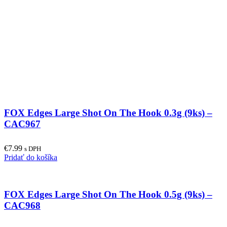
may
be
chosen
on
the
product
page
FOX Edges Large Shot On The Hook 0.3g (9ks) –
CAC967
€
7.99
s DPH
Pridať do košíka
FOX Edges Large Shot On The Hook 0.5g (9ks) –
CAC968