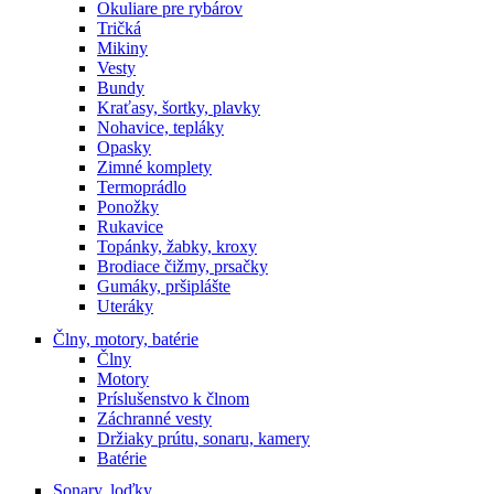
Okuliare pre rybárov
Tričká
Mikiny
Vesty
Bundy
Kraťasy, šortky, plavky
Nohavice, tepláky
Opasky
Zimné komplety
Termoprádlo
Ponožky
Rukavice
Topánky, žabky, kroxy
Brodiace čižmy, prsačky
Gumáky, pršiplášte
Uteráky
Člny, motory, batérie
Člny
Motory
Príslušenstvo k člnom
Záchranné vesty
Držiaky prútu, sonaru, kamery
Batérie
Sonary, loďky