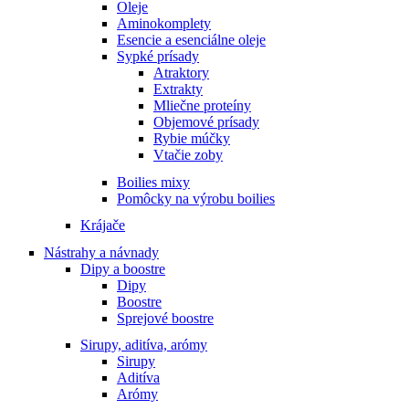
Oleje
Aminokomplety
Esencie a esenciálne oleje
Sypké prísady
Atraktory
Extrakty
Mliečne proteíny
Objemové prísady
Rybie múčky
Vtačie zoby
Boilies mixy
Pomôcky na výrobu boilies
Krájače
Nástrahy a návnady
Dipy a boostre
Dipy
Boostre
Sprejové boostre
Sirupy, aditíva, arómy
Sirupy
Aditíva
Arómy