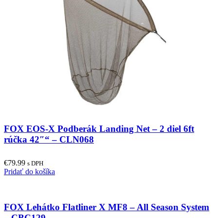
The
options
may
be
chosen
on
the
product
page
FOX EOS-X Podberák Landing Net – 2 diel 6ft
rúčka 42″“ – CLN068
€
79.99
s DPH
Pridať do košíka
FOX Lehátko Flatliner X MF8 – All Season System
– CBC129