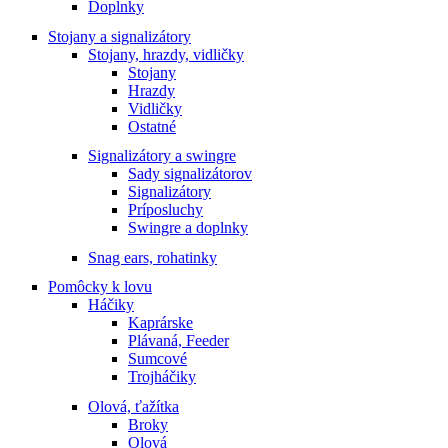
Doplnky
Stojany a signalizátory
Stojany, hrazdy, vidličky
Stojany
Hrazdy
Vidličky
Ostatné
Signalizátory a swingre
Sady signalizátorov
Signalizátory
Príposluchy
Swingre a doplnky
Snag ears, rohatinky
Pomôcky k lovu
Háčiky
Kaprárske
Plávaná, Feeder
Sumcové
Trojháčiky
Olová, ťažítka
Broky
Olová