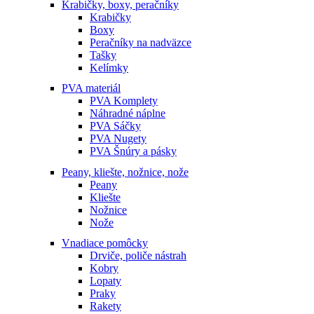
Krabičky, boxy, peračníky
Krabičky
Boxy
Peračníky na nadväzce
Tašky
Kelímky
PVA materiál
PVA Komplety
Náhradné náplne
PVA Sáčky
PVA Nugety
PVA Šnúry a pásky
Peany, kliešte, nožnice, nože
Peany
Kliešte
Nožnice
Nože
Vnadiace pomôcky
Drviče, poliče nástrah
Kobry
Lopaty
Praky
Rakety