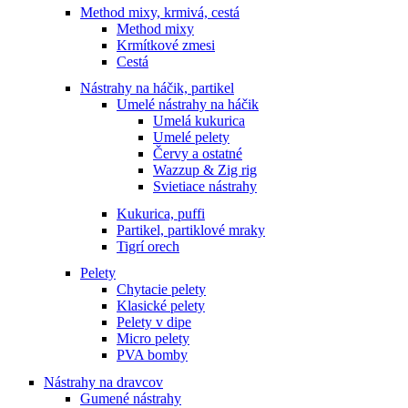
Method mixy, krmivá, cestá
Method mixy
Krmítkové zmesi
Cestá
Nástrahy na háčik, partikel
Umelé nástrahy na háčik
Umelá kukurica
Umelé pelety
Červy a ostatné
Wazzup & Zig rig
Svietiace nástrahy
Kukurica, puffi
Partikel, partiklové mraky
Tigrí orech
Pelety
Chytacie pelety
Klasické pelety
Pelety v dipe
Micro pelety
PVA bomby
Nástrahy na dravcov
Gumené nástrahy