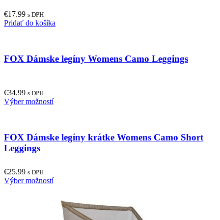
€
17.99
s DPH
Pridať do košíka
FOX Dámske legíny Womens Camo Leggings
€
34.99
s DPH
This
Výber možností
product
has
multiple
FOX Dámske legíny krátke Womens Camo Short
variants.
The
Leggings
options
may
€
25.99
be
s DPH
This
Výber možností
chosen
product
on
has
the
multiple
product
variants.
page