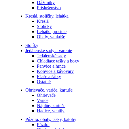
Dáždniky
Príslušenstvo
Kreslá, stoličky, lehátka
Kreslá
Stoličky
Lehátka, postele
Obaly, vankúše
Stolíky
Jedálenské sady a varenie
Jedálenské sady
Chladiace tašky a boxy
Panvice a hrnce
Konvice a kávovary
Fľaše a šálky
Ostatné
Ohrievače, variče, kartuše
Ohrievače
Variče
Náplňe, kartuše
Hadice, ventily
Púzdra, obaly, tašky, batohy
Púzdra