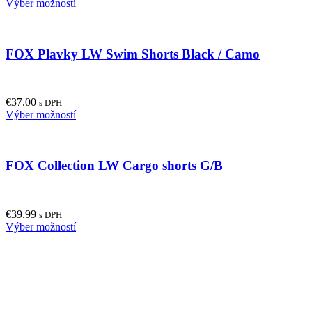
This
Výber možností
product
has
multiple
FOX Plavky LW Swim Shorts Black / Camo
variants.
The
options
may
€
37.00
be
s DPH
This
Výber možností
chosen
product
on
has
the
multiple
product
FOX Collection LW Cargo shorts G/B
variants.
page
The
options
may
€
39.99
be
s DPH
This
Výber možností
chosen
product
on
has
the
multiple
product
variants.
page
The
options