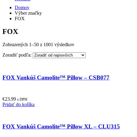
Domov
Výber značky
FOX
FOX
Zobrazených 1–50 z 1001 výsledkov
Zoradiť podľa:
FOX Vankúš Camolite™ Pillow – CSB077
€
23.99
s DPH
Pridať do košíka
FOX Vankúš Camolite™ Pillow XL – CLU315