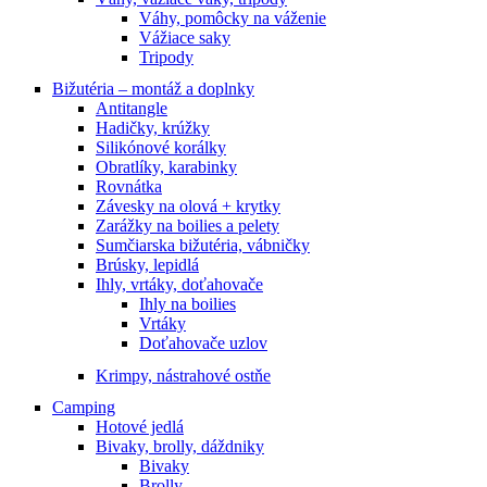
Váhy, pomôcky na váženie
Vážiace saky
Tripody
Bižutéria – montáž a doplnky
Antitangle
Hadičky, krúžky
Silikónové korálky
Obratlíky, karabinky
Rovnátka
Závesky na olová + krytky
Zarážky na boilies a pelety
Sumčiarska bižutéria, vábničky
Brúsky, lepidlá
Ihly, vrtáky, doťahovače
Ihly na boilies
Vrtáky
Doťahovače uzlov
Krimpy, nástrahové ostňe
Camping
Hotové jedlá
Bivaky, brolly, dáždniky
Bivaky
Brolly