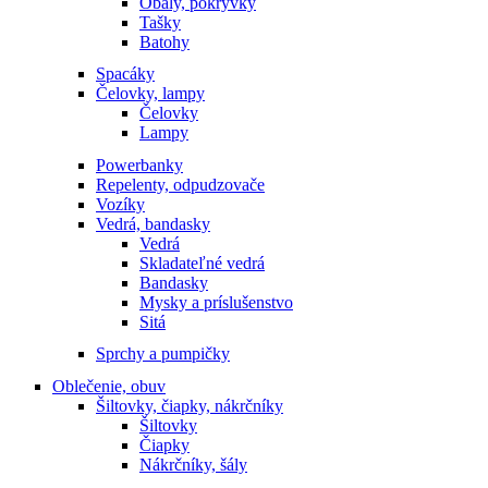
Obaly, pokrývky
Tašky
Batohy
Spacáky
Čelovky, lampy
Čelovky
Lampy
Powerbanky
Repelenty, odpudzovače
Vozíky
Vedrá, bandasky
Vedrá
Skladateľné vedrá
Bandasky
Mysky a príslušenstvo
Sitá
Sprchy a pumpičky
Oblečenie, obuv
Šiltovky, čiapky, nákrčníky
Šiltovky
Čiapky
Nákrčníky, šály