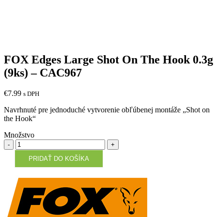
FOX Edges Large Shot On The Hook 0.3g
(9ks) – CAC967
€
7.99
s DPH
Navrhnuté pre jednoduché vytvorenie obľúbenej montáže „Shot on
the Hook“
Množstvo
Množstvo
PRIDAŤ DO KOŠÍKA