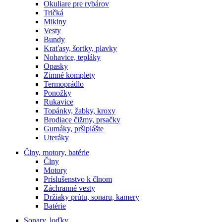
Okuliare pre rybárov
Tričká
Mikiny
Vesty
Bundy
Kraťasy, šortky, plavky
Nohavice, tepláky
Opasky
Zimné komplety
Termoprádlo
Ponožky
Rukavice
Topánky, žabky, kroxy
Brodiace čižmy, prsačky
Gumáky, pršiplášte
Uteráky
Člny, motory, batérie
Člny
Motory
Príslušenstvo k člnom
Záchranné vesty
Držiaky prútu, sonaru, kamery
Batérie
Sonary, loďky