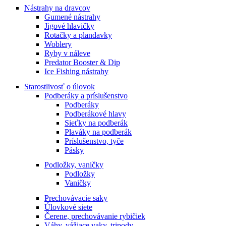
Nástrahy na dravcov
Gumené nástrahy
Jigové hlavičky
Rotačky a plandavky
Woblery
Ryby v náleve
Predator Booster & Dip
Ice Fishing nástrahy
Starostlivosť o úlovok
Podberáky a príslušenstvo
Podberáky
Podberákové hlavy
Sieťky na podberák
Plaváky na podberák
Príslušenstvo, tyče
Pásky
Podložky, vaničky
Podložky
Vaničky
Prechovávacie saky
Úlovkové siete
Čerene, prechovávanie rybičiek
Váhy, vážiace vaky, tripody