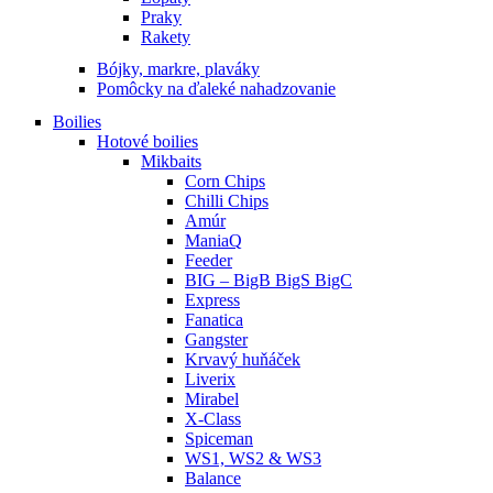
Praky
Rakety
Bójky, markre, plaváky
Pomôcky na ďaleké nahadzovanie
Boilies
Hotové boilies
Mikbaits
Corn Chips
Chilli Chips
Amúr
ManiaQ
Feeder
BIG – BigB BigS BigC
Express
Fanatica
Gangster
Krvavý huňáček
Liverix
Mirabel
X-Class
Spiceman
WS1, WS2 & WS3
Balance