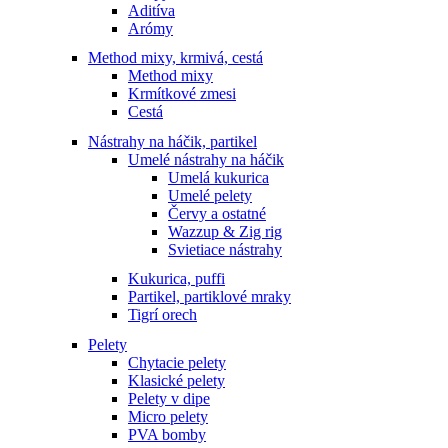
Aditíva
Arómy
Method mixy, krmivá, cestá
Method mixy
Krmítkové zmesi
Cestá
Nástrahy na háčik, partikel
Umelé nástrahy na háčik
Umelá kukurica
Umelé pelety
Červy a ostatné
Wazzup & Zig rig
Svietiace nástrahy
Kukurica, puffi
Partikel, partiklové mraky
Tigrí orech
Pelety
Chytacie pelety
Klasické pelety
Pelety v dipe
Micro pelety
PVA bomby