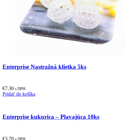
Enterprise Nastražná klietka 5ks
€
7.30
s DPH
Pridať do košíka
Enterprise kukurica – Plavajúca 10ks
€
3.70
s DPH