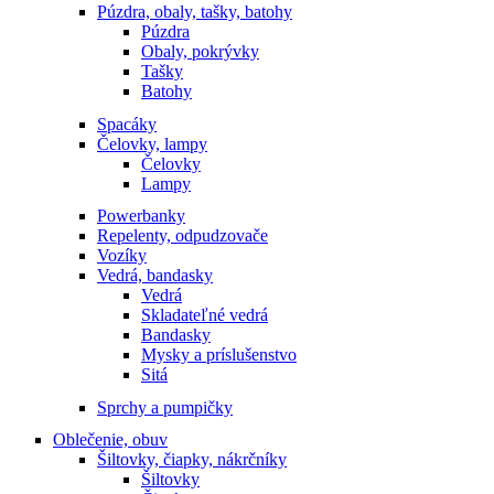
Púzdra, obaly, tašky, batohy
Púzdra
Obaly, pokrývky
Tašky
Batohy
Spacáky
Čelovky, lampy
Čelovky
Lampy
Powerbanky
Repelenty, odpudzovače
Vozíky
Vedrá, bandasky
Vedrá
Skladateľné vedrá
Bandasky
Mysky a príslušenstvo
Sitá
Sprchy a pumpičky
Oblečenie, obuv
Šiltovky, čiapky, nákrčníky
Šiltovky