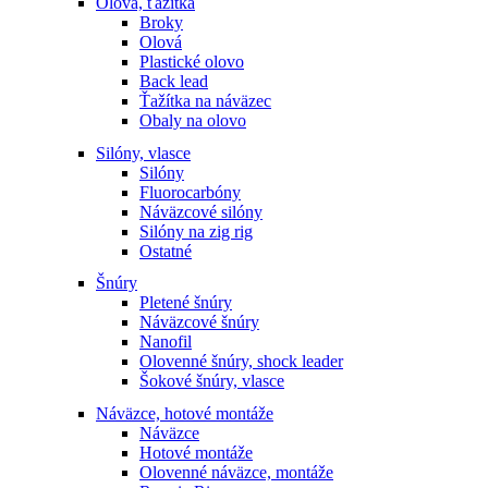
Olová, ťažítka
Broky
Olová
Plastické olovo
Back lead
Ťažítka na náväzec
Obaly na olovo
Silóny, vlasce
Silóny
Fluorocarbóny
Náväzcové silóny
Silóny na zig rig
Ostatné
Šnúry
Pletené šnúry
Náväzcové šnúry
Nanofil
Olovenné šnúry, shock leader
Šokové šnúry, vlasce
Náväzce, hotové montáže
Náväzce
Hotové montáže
Olovenné náväzce, montáže