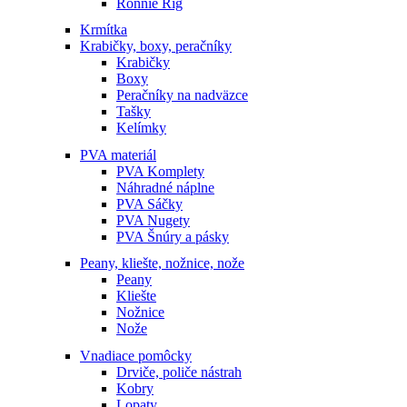
Ronnie Rig
Krmítka
Krabičky, boxy, peračníky
Krabičky
Boxy
Peračníky na nadväzce
Tašky
Kelímky
PVA materiál
PVA Komplety
Náhradné náplne
PVA Sáčky
PVA Nugety
PVA Šnúry a pásky
Peany, kliešte, nožnice, nože
Peany
Kliešte
Nožnice
Nože
Vnadiace pomôcky
Drviče, poliče nástrah
Kobry
Lopaty