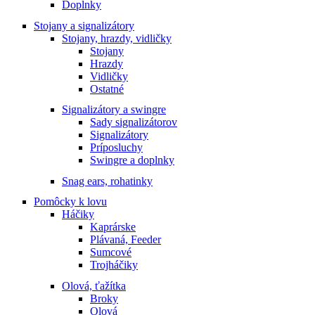
Doplnky
Stojany a signalizátory
Stojany, hrazdy, vidličky
Stojany
Hrazdy
Vidličky
Ostatné
Signalizátory a swingre
Sady signalizátorov
Signalizátory
Príposluchy
Swingre a doplnky
Snag ears, rohatinky
Pomôcky k lovu
Háčiky
Kaprárske
Plávaná, Feeder
Sumcové
Trojháčiky
Olová, ťažítka
Broky
Olová