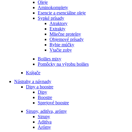
Oleje
Aminokomplety
Esencie a esenciálne oleje
Sypké prísady
Atraktory
Extrakty
Mliečne proteíny
Objemové prísady
Rybie múčky
Vtačie zoby
Boilies mixy
Pomôcky na výrobu boilies
Krájače
Nástrahy a návnady
Dipy a boostre
Dipy
Boostre
Sprejové boostre
Sirupy, aditíva, arómy
Sirupy
Aditíva
Arómy