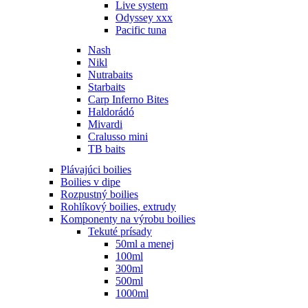
Live system
Odyssey xxx
Pacific tuna
Nash
Nikl
Nutrabaits
Starbaits
Carp Inferno Bites
Haldorádó
Mivardi
Cralusso mini
TB baits
Plávajúci boilies
Boilies v dipe
Rozpustný boilies
Rohlíkový boilies, extrudy
Komponenty na výrobu boilies
Tekuté prísady
50ml a menej
100ml
300ml
500ml
1000ml