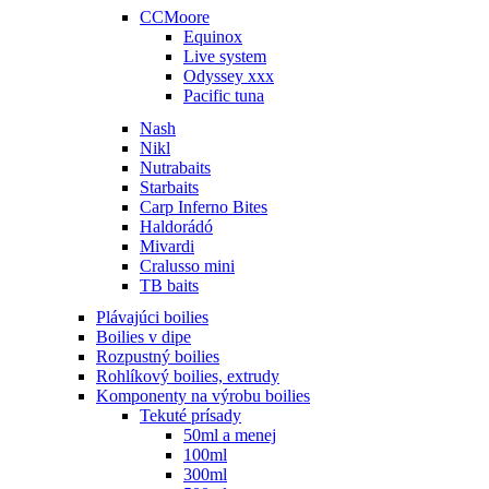
CCMoore
Equinox
Live system
Odyssey xxx
Pacific tuna
Nash
Nikl
Nutrabaits
Starbaits
Carp Inferno Bites
Haldorádó
Mivardi
Cralusso mini
TB baits
Plávajúci boilies
Boilies v dipe
Rozpustný boilies
Rohlíkový boilies, extrudy
Komponenty na výrobu boilies
Tekuté prísady
50ml a menej
100ml
300ml