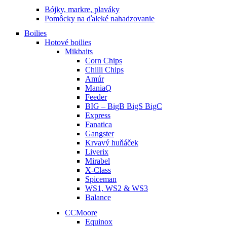
Bójky, markre, plaváky
Pomôcky na ďaleké nahadzovanie
Boilies
Hotové boilies
Mikbaits
Corn Chips
Chilli Chips
Amúr
ManiaQ
Feeder
BIG – BigB BigS BigC
Express
Fanatica
Gangster
Krvavý huňáček
Liverix
Mirabel
X-Class
Spiceman
WS1, WS2 & WS3
Balance
CCMoore
Equinox