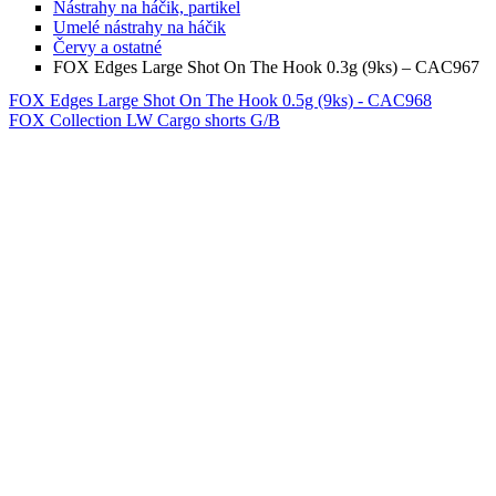
Nástrahy na háčik, partikel
Umelé nástrahy na háčik
Červy a ostatné
FOX Edges Large Shot On The Hook 0.3g (9ks) – CAC967
FOX Edges Large Shot On The Hook 0.5g (9ks) - CAC968
FOX Collection LW Cargo shorts G/B