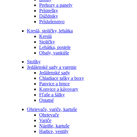
Prehozy a panely
Prístrešky
Dáždniky
Príslušenstvo
Kreslá, stoličky, lehátka
Kreslá
Stoličky
Lehátka, postele
Obaly, vankúše
Stolíky
Jedálenské sady a varenie
Jedálenské sady
Chladiace tašky a boxy
Panvice a hrnce
Konvice a kávovary
Fľaše a šálky
Ostatné
Ohrievače, variče, kartuše
Ohrievače
Variče
Náplňe, kartuše
Hadice, ventily