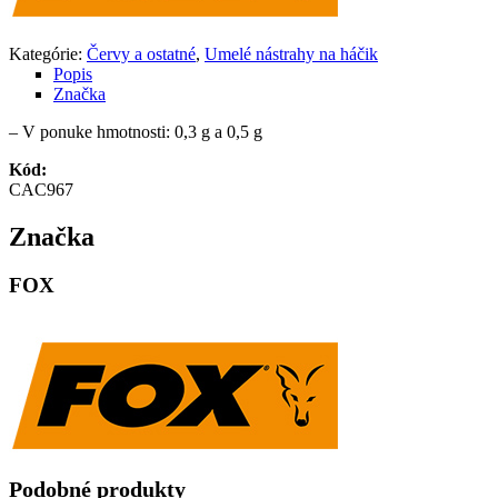
Kategórie:
Červy a ostatné
,
Umelé nástrahy na háčik
Popis
Značka
– V ponuke hmotnosti: 0,3 g a 0,5 g
Kód:
CAC967
Značka
FOX
Podobné produkty