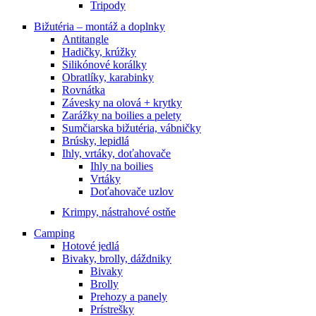
Tripody
Bižutéria – montáž a doplnky
Antitangle
Hadičky, krúžky
Silikónové korálky
Obratlíky, karabinky
Rovnátka
Závesky na olová + krytky
Zarážky na boilies a pelety
Sumčiarska bižutéria, vábničky
Brúsky, lepidlá
Ihly, vrtáky, doťahovače
Ihly na boilies
Vrtáky
Doťahovače uzlov
Krimpy, nástrahové ostňe
Camping
Hotové jedlá
Bivaky, brolly, dáždniky
Bivaky
Brolly
Prehozy a panely
Prístrešky