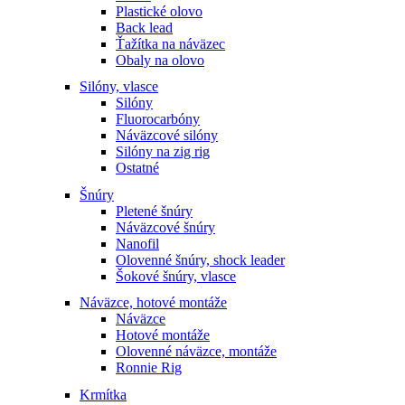
Plastické olovo
Back lead
Ťažítka na náväzec
Obaly na olovo
Silóny, vlasce
Silóny
Fluorocarbóny
Náväzcové silóny
Silóny na zig rig
Ostatné
Šnúry
Pletené šnúry
Náväzcové šnúry
Nanofil
Olovenné šnúry, shock leader
Šokové šnúry, vlasce
Náväzce, hotové montáže
Náväzce
Hotové montáže
Olovenné náväzce, montáže
Ronnie Rig
Krmítka