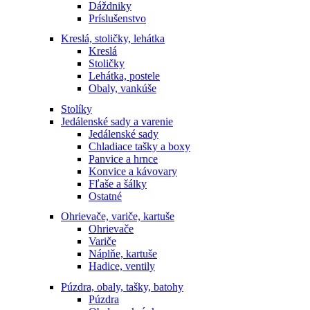
Dáždniky
Príslušenstvo
Kreslá, stoličky, lehátka
Kreslá
Stoličky
Lehátka, postele
Obaly, vankúše
Stolíky
Jedálenské sady a varenie
Jedálenské sady
Chladiace tašky a boxy
Panvice a hrnce
Konvice a kávovary
Fľaše a šálky
Ostatné
Ohrievače, variče, kartuše
Ohrievače
Variče
Náplňe, kartuše
Hadice, ventily
Púzdra, obaly, tašky, batohy
Púzdra