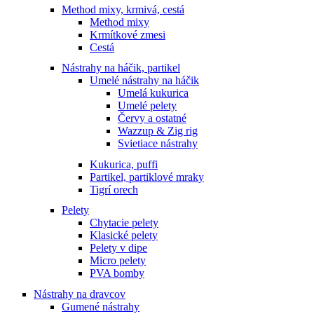
Method mixy, krmivá, cestá
Method mixy
Krmítkové zmesi
Cestá
Nástrahy na háčik, partikel
Umelé nástrahy na háčik
Umelá kukurica
Umelé pelety
Červy a ostatné
Wazzup & Zig rig
Svietiace nástrahy
Kukurica, puffi
Partikel, partiklové mraky
Tigrí orech
Pelety
Chytacie pelety
Klasické pelety
Pelety v dipe
Micro pelety
PVA bomby
Nástrahy na dravcov
Gumené nástrahy