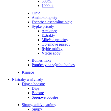
500ml
1000ml
Oleje
Aminokomplety
Esencie a esenciálne oleje
Sypké prísady
Atraktory
Extrakty
Mliečne proteíny
Objemové prísady
Rybie múčky
Vtačie zoby
Boilies mixy
Pomôcky na výrobu boilies
Krájače
Nástrahy a návnady
Dipy a boostre
Dipy
Boostre
Sprejové boostre
Sirupy, aditíva, arómy
Sirupy