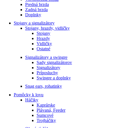
Predná brzda
Zadná brzda
Doplnky
Stojany a signalizátory
Stojany, hrazdy, vidličky
Stojany
Hrazdy
Vidličky
Ostatné
Signalizátory a swingre
Sady signalizátorov
Signalizátory
Príposluchy
Swingre a doplnky
Snag ears, rohatinky
Pomôcky k lovu
Háčiky
Kaprárske
Plávaná, Feeder
Sumcové
Trojháčiky