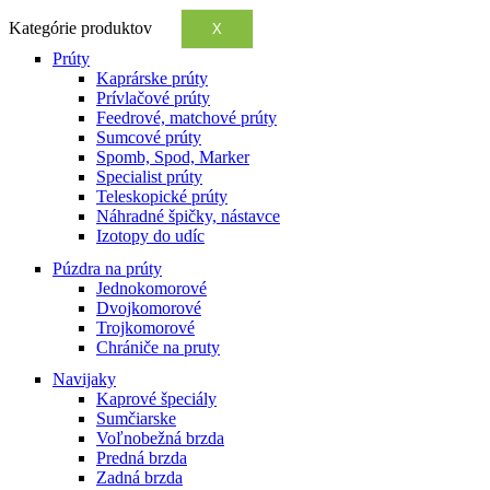
Kategórie produktov
X
Prúty
Kaprárske prúty
Prívlačové prúty
Feedrové, matchové prúty
Sumcové prúty
Spomb, Spod, Marker
Specialist prúty
Teleskopické prúty
Náhradné špičky, nástavce
Izotopy do udíc
Púzdra na prúty
Jednokomorové
Dvojkomorové
Trojkomorové
Chrániče na pruty
Navijaky
Kaprové špeciály
Sumčiarske
Voľnobežná brzda
Predná brzda
Zadná brzda