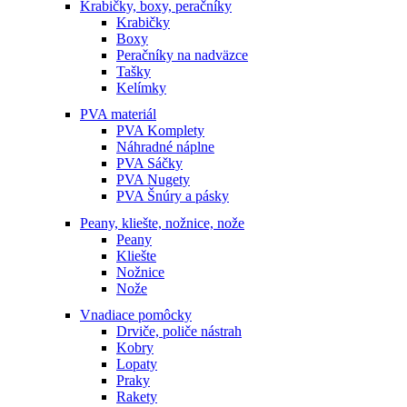
Krabičky, boxy, peračníky
Krabičky
Boxy
Peračníky na nadväzce
Tašky
Kelímky
PVA materiál
PVA Komplety
Náhradné náplne
PVA Sáčky
PVA Nugety
PVA Šnúry a pásky
Peany, kliešte, nožnice, nože
Peany
Kliešte
Nožnice
Nože
Vnadiace pomôcky
Drviče, poliče nástrah
Kobry
Lopaty
Praky
Rakety