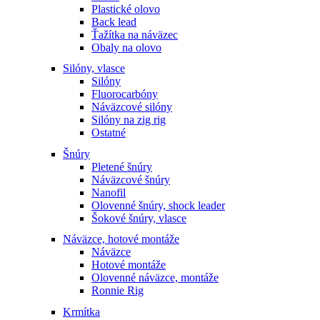
Plastické olovo
Back lead
Ťažítka na náväzec
Obaly na olovo
Silóny, vlasce
Silóny
Fluorocarbóny
Náväzcové silóny
Silóny na zig rig
Ostatné
Šnúry
Pletené šnúry
Náväzcové šnúry
Nanofil
Olovenné šnúry, shock leader
Šokové šnúry, vlasce
Náväzce, hotové montáže
Náväzce
Hotové montáže
Olovenné náväzce, montáže
Ronnie Rig
Krmítka