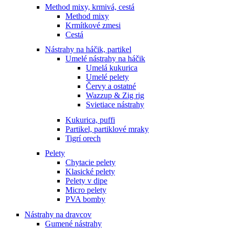
Method mixy, krmivá, cestá
Method mixy
Krmítkové zmesi
Cestá
Nástrahy na háčik, partikel
Umelé nástrahy na háčik
Umelá kukurica
Umelé pelety
Červy a ostatné
Wazzup & Zig rig
Svietiace nástrahy
Kukurica, puffi
Partikel, partiklové mraky
Tigrí orech
Pelety
Chytacie pelety
Klasické pelety
Pelety v dipe
Micro pelety
PVA bomby
Nástrahy na dravcov
Gumené nástrahy