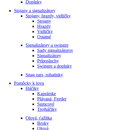
Doplnky
Stojany a signalizátory
Stojany, hrazdy, vidličky
Stojany
Hrazdy
Vidličky
Ostatné
Signalizátory a swingre
Sady signalizátorov
Signalizátory
Príposluchy
Swingre a doplnky
Snag ears, rohatinky
Pomôcky k lovu
Háčiky
Kaprárske
Plávaná, Feeder
Sumcové
Trojháčiky
Olová, ťažítka
Broky
Olová