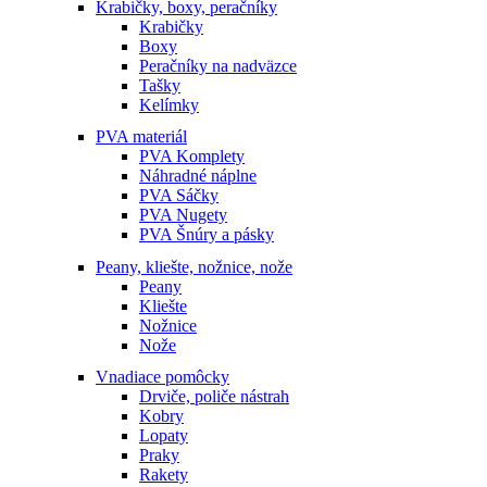
Krabičky, boxy, peračníky
Krabičky
Boxy
Peračníky na nadväzce
Tašky
Kelímky
PVA materiál
PVA Komplety
Náhradné náplne
PVA Sáčky
PVA Nugety
PVA Šnúry a pásky
Peany, kliešte, nožnice, nože
Peany
Kliešte
Nožnice
Nože
Vnadiace pomôcky
Drviče, poliče nástrah
Kobry
Lopaty
Praky
Rakety