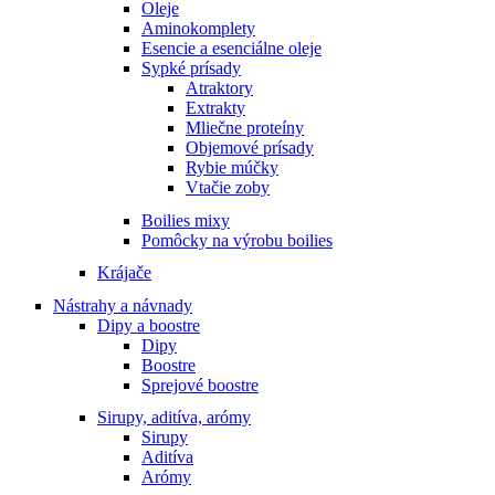
Oleje
Aminokomplety
Esencie a esenciálne oleje
Sypké prísady
Atraktory
Extrakty
Mliečne proteíny
Objemové prísady
Rybie múčky
Vtačie zoby
Boilies mixy
Pomôcky na výrobu boilies
Krájače
Nástrahy a návnady
Dipy a boostre
Dipy
Boostre
Sprejové boostre
Sirupy, aditíva, arómy
Sirupy
Aditíva
Arómy