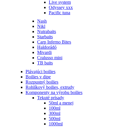
Live system
Odyssey xxx
Pacific tuna
Nash
Nikl
Nutrabaits
Starbaits
Carp Inferno Bites
Haldorádó
Mivardi
Cralusso mini
TB baits
Plávajúci boilies
Boilies v dipe
Rozpustný boilies
Rohlíkový boilies, extrudy
Komponenty na výrobu boilies
Tekuté prísady
50ml a menej
100ml
300ml
500ml
1000ml