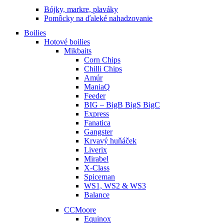
Bójky, markre, plaváky
Pomôcky na ďaleké nahadzovanie
Boilies
Hotové boilies
Mikbaits
Corn Chips
Chilli Chips
Amúr
ManiaQ
Feeder
BIG – BigB BigS BigC
Express
Fanatica
Gangster
Krvavý huňáček
Liverix
Mirabel
X-Class
Spiceman
WS1, WS2 & WS3
Balance
CCMoore
Equinox