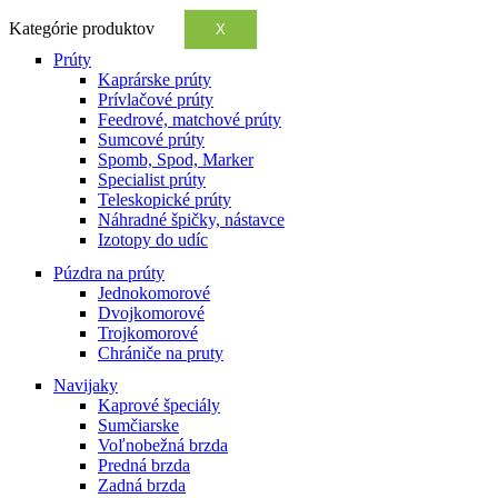
Kategórie produktov
X
Prúty
Kaprárske prúty
Prívlačové prúty
Feedrové, matchové prúty
Sumcové prúty
Spomb, Spod, Marker
Specialist prúty
Teleskopické prúty
Náhradné špičky, nástavce
Izotopy do udíc
Púzdra na prúty
Jednokomorové
Dvojkomorové
Trojkomorové
Chrániče na pruty
Navijaky
Kaprové špeciály
Sumčiarske
Voľnobežná brzda
Predná brzda
Zadná brzda