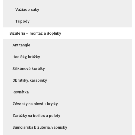
Vážiace saky
Tripody
Bižutéria – montáž a doplnky
Antitangle
Hadičky, krúžky
Silikónové korálky
Obratlíky, karabinky
Rovnátka
Závesky na olová + krytky
Zarážky na boilies a pelety
Sumčiarska bižutéria, vábničky