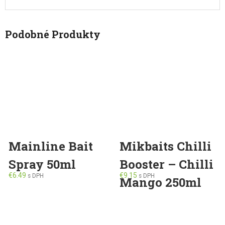
Podobné Produkty
Mainline Bait
Mikbaits Chilli
Spray 50ml
Booster – Chilli
€
6.49
€
9.15
s DPH
s DPH
Mango 250ml
This
product
has
multiple