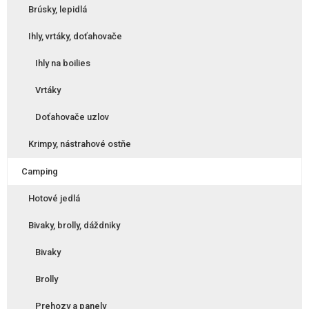
Brúsky, lepidlá
Ihly, vrtáky, doťahovače
Ihly na boilies
Vrtáky
Doťahovače uzlov
Krimpy, nástrahové ostňe
Camping
Hotové jedlá
Bivaky, brolly, dáždniky
Bivaky
Brolly
Prehozy a panely