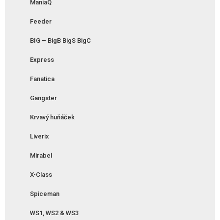
ManiaQ
Feeder
BIG – BigB BigS BigC
Express
Fanatica
Gangster
Krvavý huňáček
Liverix
Mirabel
X-Class
Spiceman
WS1, WS2 & WS3