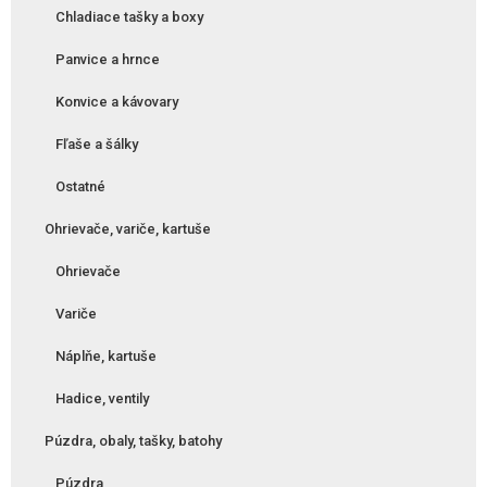
Chladiace tašky a boxy
Panvice a hrnce
Konvice a kávovary
Fľaše a šálky
Ostatné
Ohrievače, variče, kartuše
Ohrievače
Variče
Náplňe, kartuše
Hadice, ventily
Púzdra, obaly, tašky, batohy
Púzdra