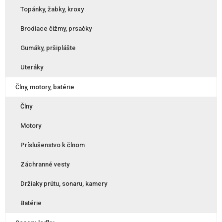
Topánky, žabky, kroxy
Brodiace čižmy, prsačky
Gumáky, pršiplášte
Uteráky
Člny, motory, batérie
Člny
Motory
Príslušenstvo k člnom
Záchranné vesty
Držiaky prútu, sonaru, kamery
Batérie