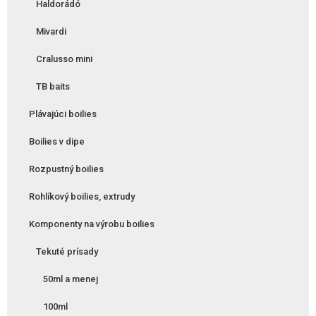
Haldorádó
Mivardi
Cralusso mini
TB baits
Plávajúci boilies
Boilies v dipe
Rozpustný boilies
Rohlíkový boilies, extrudy
Komponenty na výrobu boilies
Tekuté prísady
50ml a menej
100ml