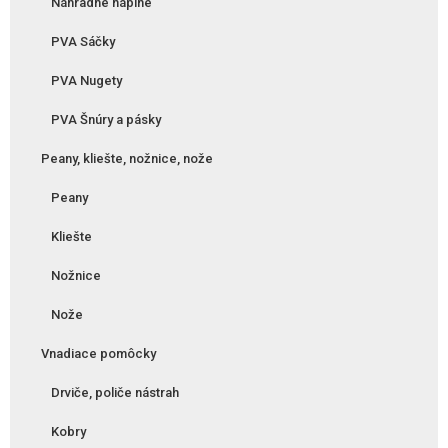
Náhradné náplne
PVA Sáčky
PVA Nugety
PVA Šnúry a pásky
Peany, kliešte, nožnice, nože
Peany
Kliešte
Nožnice
Nože
Vnadiace pomôcky
Drviče, poliče nástrah
Kobry