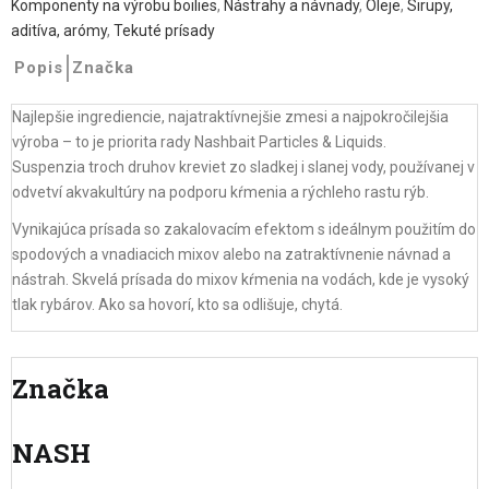
Komponenty na výrobu boilies
,
Nástrahy a návnady
,
Oleje
,
Sirupy,
aditíva, arómy
,
Tekuté prísady
Popis
Značka
Najlepšie ingrediencie, najatraktívnejšie zmesi a najpokročilejšia
výroba – to je priorita rady Nashbait Particles & Liquids.
Suspenzia troch druhov kreviet zo sladkej i slanej vody, používanej v
odvetví akvakultúry na podporu kŕmenia a rýchleho rastu rýb.
Vynikajúca prísada so zakalovacím efektom s ideálnym použitím do
spodových a vnadiacich mixov alebo na zatraktívnenie návnad a
nástrah. Skvelá prísada do mixov kŕmenia na vodách, kde je vysoký
tlak rybárov. Ako sa hovorí, kto sa odlišuje, chytá.
Značka
NASH