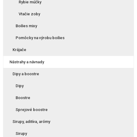
Rybie múčky
Vtačie zoby
Boilies mixy
Pomôcky na výrobu boilies
Krájače
Nástrahy a návnady
Dipy a boostre
Dipy
Boostre
Sprejové boostre
Sirupy, aditíva, arómy
Sirupy