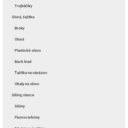
Trojháčiky
Olová, ťažítka
Broky
Olová
Plastické olovo
Back lead
Ťažítka na náväzec
Obaly na olovo
Silóny, vlasce
Silóny
Fluorocarbóny