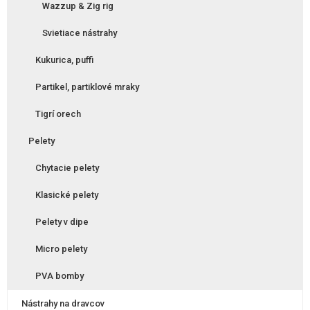
Wazzup & Zig rig
Svietiace nástrahy
Kukurica, puffi
Partikel, partiklové mraky
Tigrí orech
Pelety
Chytacie pelety
Klasické pelety
Pelety v dipe
Micro pelety
PVA bomby
Nástrahy na dravcov