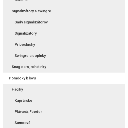
Signalizátory a swingre
Sady signalizátorov
Signalizátory
Príposluchy
Swingre a doplnky
Snag ears, rohatinky
Pomôcky k lovu
Háčiky
Kaprárske
Plávaná, Feeder
Sumcové