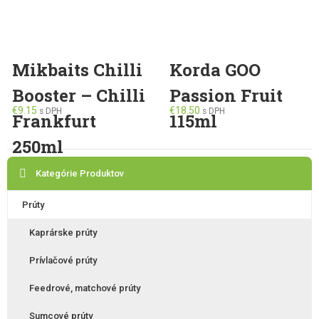
variants.
The
options
may
Mikbaits Chilli
Korda GOO
be
Booster – Chilli
Passion Fruit
chosen
on
€
9.15
€
18.50
s DPH
s DPH
Frankfurt
115ml
the
250ml
product
page
Kategórie Produktov
Prúty
Kaprárske prúty
Prívlačové prúty
Feedrové, matchové prúty
Sumcové prúty