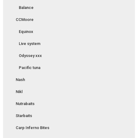
Balance
CCMoore
Equinox
Live system
Odyssey xxx
Pacific tuna
Nash
Nikl
Nutrabaits
Starbaits
Carp Inferno Bites