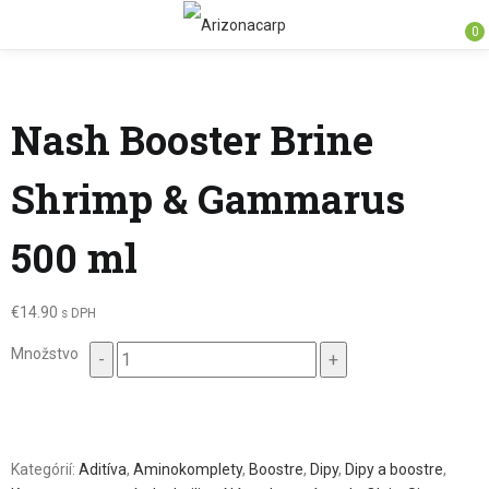
0
Nash Booster Brine
Shrimp & Gammarus
500 ml
€
14.90
s DPH
Množstvo
Množstvo
Kategórií:
Aditíva
,
Aminokomplety
,
Boostre
,
Dipy
,
Dipy a boostre
,