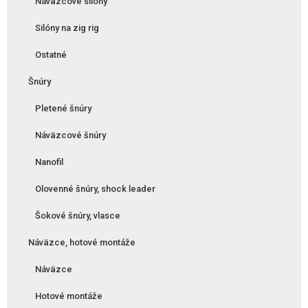
Náväzcové silóny
Silóny na zig rig
Ostatné
Šnúry
Pletené šnúry
Náväzcové šnúry
Nanofil
Olovenné šnúry, shock leader
Šokové šnúry, vlasce
Náväzce, hotové montáže
Náväzce
Hotové montáže