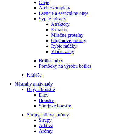
Oleje
Aminokomplety
Esencie a esenciálne oleje
Sypké prísady
Atraktory
Extrakty
Mliečne proteíny
Objemové prísady
Rybie múčky
Vtačie zoby
Boilies mixy
Pomôcky na výrobu boilies
Krájače
Nástrahy a návnady
Dipy a boostre
Dipy
Boostre
Sprejové boostre
Sirupy, aditíva, arómy
Sirupy
Aditíva
Arómy