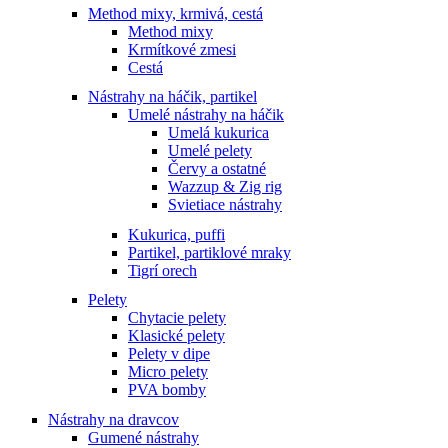
Method mixy, krmivá, cestá
Method mixy
Krmítkové zmesi
Cestá
Nástrahy na háčik, partikel
Umelé nástrahy na háčik
Umelá kukurica
Umelé pelety
Červy a ostatné
Wazzup & Zig rig
Svietiace nástrahy
Kukurica, puffi
Partikel, partiklové mraky
Tigrí orech
Pelety
Chytacie pelety
Klasické pelety
Pelety v dipe
Micro pelety
PVA bomby
Nástrahy na dravcov
Gumené nástrahy