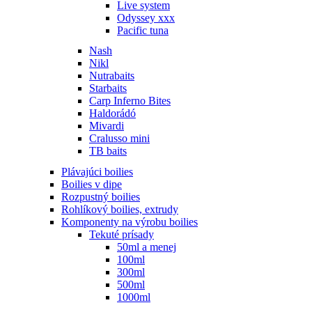
Live system
Odyssey xxx
Pacific tuna
Nash
Nikl
Nutrabaits
Starbaits
Carp Inferno Bites
Haldorádó
Mivardi
Cralusso mini
TB baits
Plávajúci boilies
Boilies v dipe
Rozpustný boilies
Rohlíkový boilies, extrudy
Komponenty na výrobu boilies
Tekuté prísady
50ml a menej
100ml
300ml
500ml
1000ml