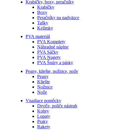
Krabičky, boxy, peračníky
Krabičky
Boxy
Peračníky na nadväzce
Tašky
Kelímky
PVA materiál
PVA Komplety
Náhradné náplne
PVA Sáčky
PVA Nugety
PVA Šnúry a pásky
Peany, kliešte, nožnice, nože
Peany
Kliešte
Nožnice
Nože
Vnadiace pomôcky
Drviče, poliče nástrah
Kobry
Lopaty
Praky
Rakety