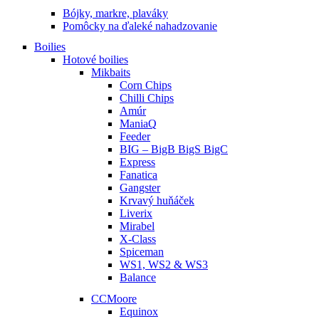
Bójky, markre, plaváky
Pomôcky na ďaleké nahadzovanie
Boilies
Hotové boilies
Mikbaits
Corn Chips
Chilli Chips
Amúr
ManiaQ
Feeder
BIG – BigB BigS BigC
Express
Fanatica
Gangster
Krvavý huňáček
Liverix
Mirabel
X-Class
Spiceman
WS1, WS2 & WS3
Balance
CCMoore
Equinox