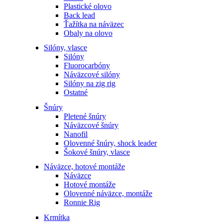
Plastické olovo
Back lead
Ťažítka na náväzec
Obaly na olovo
Silóny, vlasce
Silóny
Fluorocarbóny
Náväzcové silóny
Silóny na zig rig
Ostatné
Šnúry
Pletené šnúry
Náväzcové šnúry
Nanofil
Olovenné šnúry, shock leader
Šokové šnúry, vlasce
Náväzce, hotové montáže
Náväzce
Hotové montáže
Olovenné náväzce, montáže
Ronnie Rig
Krmítka