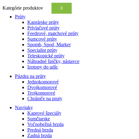
Kategórie produktov
X
Prúty
Kaprárske prúty
Prívlačové prúty
Feedrové, matchové prúty
Sumcové prúty
Spomb, Spod, Marker
Specialist prúty
Teleskopické prúty
Náhradné špičky, nástavce
Izotopy do udíc
Púzdra na prúty
Jednokomorové
Dvojkomorové
Trojkomorové
Chrániče na pruty
Navijaky
Kaprové špeciály
Sumčiarske
Voľnobežná brzda
Predná brzda
Zadná brzda