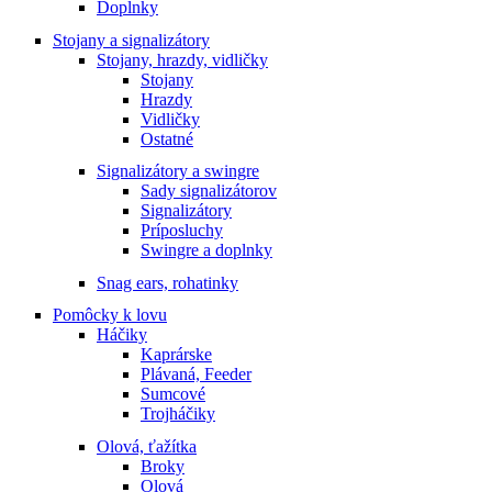
Doplnky
Stojany a signalizátory
Stojany, hrazdy, vidličky
Stojany
Hrazdy
Vidličky
Ostatné
Signalizátory a swingre
Sady signalizátorov
Signalizátory
Príposluchy
Swingre a doplnky
Snag ears, rohatinky
Pomôcky k lovu
Háčiky
Kaprárske
Plávaná, Feeder
Sumcové
Trojháčiky
Olová, ťažítka
Broky
Olová