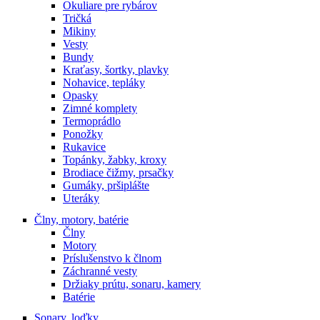
Okuliare pre rybárov
Tričká
Mikiny
Vesty
Bundy
Kraťasy, šortky, plavky
Nohavice, tepláky
Opasky
Zimné komplety
Termoprádlo
Ponožky
Rukavice
Topánky, žabky, kroxy
Brodiace čižmy, prsačky
Gumáky, pršiplášte
Uteráky
Člny, motory, batérie
Člny
Motory
Príslušenstvo k člnom
Záchranné vesty
Držiaky prútu, sonaru, kamery
Batérie
Sonary, loďky