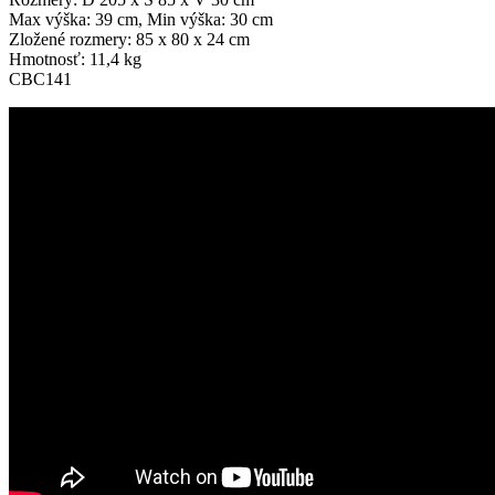
Max výška: 39 cm, Min výška: 30 cm
Zložené rozmery: 85 x 80 x 24 cm
Hmotnosť: 11,4 kg
CBC141