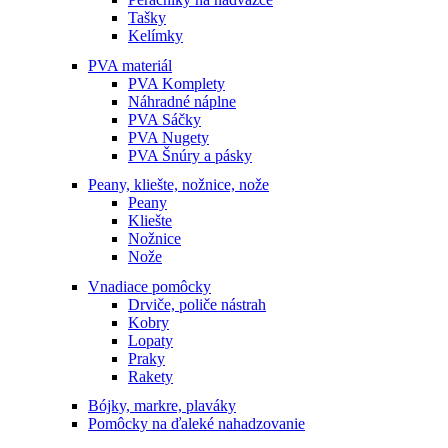
Tašky
Kelímky
PVA materiál
PVA Komplety
Náhradné náplne
PVA Sáčky
PVA Nugety
PVA Šnúry a pásky
Peany, kliešte, nožnice, nože
Peany
Kliešte
Nožnice
Nože
Vnadiace pomôcky
Drviče, poliče nástrah
Kobry
Lopaty
Praky
Rakety
Bójky, markre, plaváky
Pomôcky na ďaleké nahadzovanie