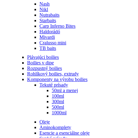
Nash
Nikl
Nutrabaits
Starbaits
Carp Inferno Bites
Haldorádó
Mivardi
Cralusso mini
TB baits
Plávajúci boilies
Boilies v dipe
Rozpustný boilies
Rohlíkový boilies, extrudy
Komponenty na výrobu boilies
Tekuté prísady
50ml a menej
100ml
300ml
500ml
1000ml
Oleje
Aminokomplety
Esencie a esenciálne oleje