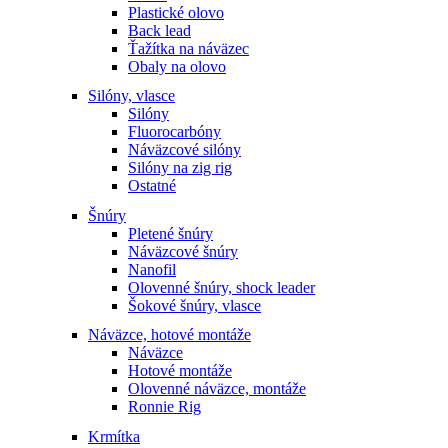
Plastické olovo
Back lead
Ťažítka na náväzec
Obaly na olovo
Silóny, vlasce
Silóny
Fluorocarbóny
Náväzcové silóny
Silóny na zig rig
Ostatné
Šnúry
Pletené šnúry
Náväzcové šnúry
Nanofil
Olovenné šnúry, shock leader
Šokové šnúry, vlasce
Náväzce, hotové montáže
Náväzce
Hotové montáže
Olovenné náväzce, montáže
Ronnie Rig
Krmítka