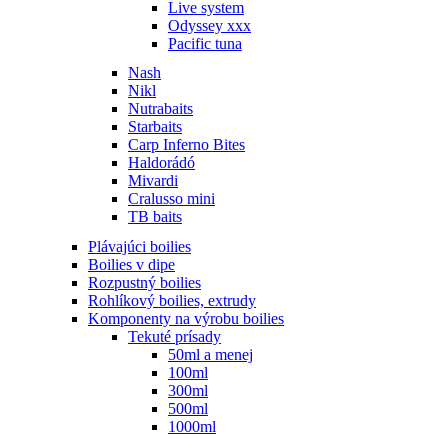
Live system
Odyssey xxx
Pacific tuna
Nash
Nikl
Nutrabaits
Starbaits
Carp Inferno Bites
Haldorádó
Mivardi
Cralusso mini
TB baits
Plávajúci boilies
Boilies v dipe
Rozpustný boilies
Rohlíkový boilies, extrudy
Komponenty na výrobu boilies
Tekuté prísady
50ml a menej
100ml
300ml
500ml
1000ml