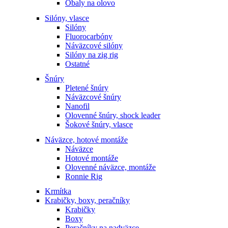
Obaly na olovo
Silóny, vlasce
Silóny
Fluorocarbóny
Náväzcové silóny
Silóny na zig rig
Ostatné
Šnúry
Pletené šnúry
Náväzcové šnúry
Nanofil
Olovenné šnúry, shock leader
Šokové šnúry, vlasce
Náväzce, hotové montáže
Náväzce
Hotové montáže
Olovenné náväzce, montáže
Ronnie Rig
Krmítka
Krabičky, boxy, peračníky
Krabičky
Boxy
Peračníky na nadväzce