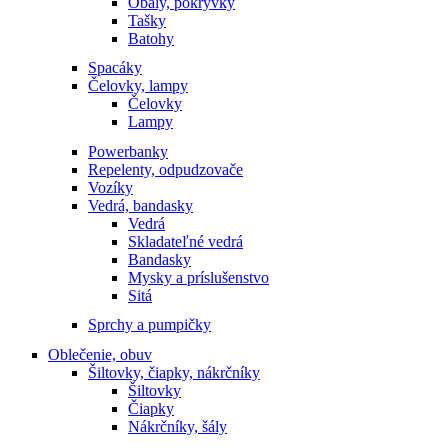
Obaly, pokrývky
Tašky
Batohy
Spacáky
Čelovky, lampy
Čelovky
Lampy
Powerbanky
Repelenty, odpudzovače
Vozíky
Vedrá, bandasky
Vedrá
Skladateľné vedrá
Bandasky
Mysky a príslušenstvo
Sitá
Sprchy a pumpičky
Oblečenie, obuv
Šiltovky, čiapky, nákrčníky
Šiltovky
Čiapky
Nákrčníky, šály