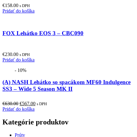
€
158.00
s DPH
Pridať do košíka
FOX Lehátko EOS 3 – CBC090
€
230.00
s DPH
Pridať do košíka
- 10%
(A) NASH Lehátko so spacákom MF60 Indulgence
SS3 – Wide 5 Season MK II
Original
Current
€
630.00
€
567.00
s DPH
price
price
Pridať do košíka
was:
is:
€630.00.
€567.00.
Kategórie produktov
Prúty