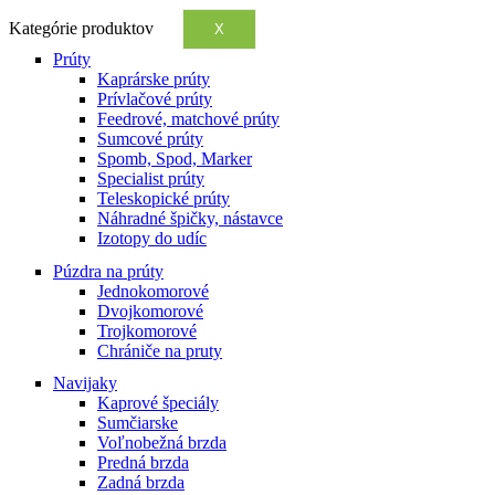
Kategórie produktov
X
Prúty
Kaprárske prúty
Prívlačové prúty
Feedrové, matchové prúty
Sumcové prúty
Spomb, Spod, Marker
Specialist prúty
Teleskopické prúty
Náhradné špičky, nástavce
Izotopy do udíc
Púzdra na prúty
Jednokomorové
Dvojkomorové
Trojkomorové
Chrániče na pruty
Navijaky
Kaprové špeciály
Sumčiarske
Voľnobežná brzda
Predná brzda
Zadná brzda