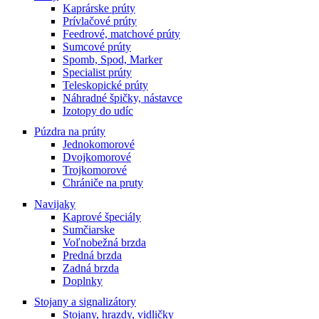
Kaprárske prúty
Prívlačové prúty
Feedrové, matchové prúty
Sumcové prúty
Spomb, Spod, Marker
Specialist prúty
Teleskopické prúty
Náhradné špičky, nástavce
Izotopy do udíc
Púzdra na prúty
Jednokomorové
Dvojkomorové
Trojkomorové
Chrániče na pruty
Navijaky
Kaprové špeciály
Sumčiarske
Voľnobežná brzda
Predná brzda
Zadná brzda
Doplnky
Stojany a signalizátory
Stojany, hrazdy, vidličky