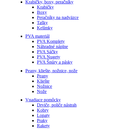
Krabičky, boxy, peračníky
Krabičky
Boxy
Peračníky na nadväzce
Tašky
Kelímky
PVA materiál
PVA Komplety
Náhradné náplne
PVA Sáčky
PVA Nugety
PVA Šnúry a pásky
Peany, kliešte, nožnice, nože
Peany
Kliešte
Nožnice
Nože
Vnadiace pomôcky
Drviče, poliče nástrah
Kobry
Lopaty
Praky
Rakety