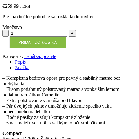
€
259.99
s DPH
Pre maximálne pohodlie sa rozkladá do roviny.
Množstvo
Množstvo
PRIDAŤ DO KOŠÍKA
Kategória:
Lehátka, postele
Popis
Značka
– Kompletná bedrová opora pre pevný a stabilný matrac bez
prehýbania.
– Flísom potiahnutý polstrovaný matrac s vonkajším lemom
potiahnutým látkou Camolite.
– Extra polstrovanie vankúša pod hlavou.
– Pár dvojitých pántov umožňuje zloženie spacího vaku
ponechaného na lehátku.
– Bočné pásiky zaisťujú kompaktné zloženie.
– 6 nastaviteľných nôh s veľkými otočnými pätkami.
Compact
Rozmery: D 205 x Š 85 x V 30 cm