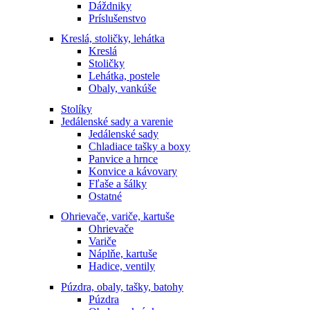
Dáždniky
Príslušenstvo
Kreslá, stoličky, lehátka
Kreslá
Stoličky
Lehátka, postele
Obaly, vankúše
Stolíky
Jedálenské sady a varenie
Jedálenské sady
Chladiace tašky a boxy
Panvice a hrnce
Konvice a kávovary
Fľaše a šálky
Ostatné
Ohrievače, variče, kartuše
Ohrievače
Variče
Náplňe, kartuše
Hadice, ventily
Púzdra, obaly, tašky, batohy
Púzdra