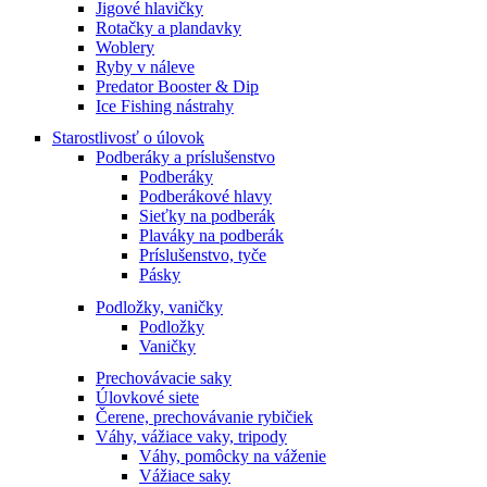
Jigové hlavičky
Rotačky a plandavky
Woblery
Ryby v náleve
Predator Booster & Dip
Ice Fishing nástrahy
Starostlivosť o úlovok
Podberáky a príslušenstvo
Podberáky
Podberákové hlavy
Sieťky na podberák
Plaváky na podberák
Príslušenstvo, tyče
Pásky
Podložky, vaničky
Podložky
Vaničky
Prechovávacie saky
Úlovkové siete
Čerene, prechovávanie rybičiek
Váhy, vážiace vaky, tripody
Váhy, pomôcky na váženie
Vážiace saky