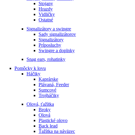
Stojany
Hrazdy
Vidličky
Ostatné
Signalizátory a swingre
Sady signalizátorov
Signalizátory
Príposluchy
Swingre a doplnky
Snag ears, rohatinky
Pomôcky k lovu
Háčiky
Kaprárske
Plávaná, Feeder
Sumcové
Trojháčiky
Olová, ťažítka
Broky
Olová
Plastické olovo
Back lead
Ťažítka na náväzec