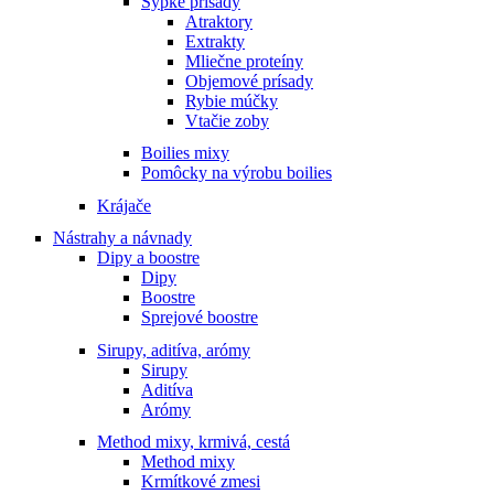
Sypké prísady
Atraktory
Extrakty
Mliečne proteíny
Objemové prísady
Rybie múčky
Vtačie zoby
Boilies mixy
Pomôcky na výrobu boilies
Krájače
Nástrahy a návnady
Dipy a boostre
Dipy
Boostre
Sprejové boostre
Sirupy, aditíva, arómy
Sirupy
Aditíva
Arómy
Method mixy, krmivá, cestá
Method mixy
Krmítkové zmesi