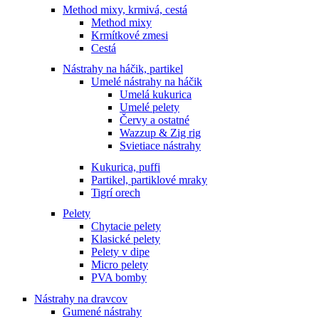
Method mixy, krmivá, cestá
Method mixy
Krmítkové zmesi
Cestá
Nástrahy na háčik, partikel
Umelé nástrahy na háčik
Umelá kukurica
Umelé pelety
Červy a ostatné
Wazzup & Zig rig
Svietiace nástrahy
Kukurica, puffi
Partikel, partiklové mraky
Tigrí orech
Pelety
Chytacie pelety
Klasické pelety
Pelety v dipe
Micro pelety
PVA bomby
Nástrahy na dravcov
Gumené nástrahy