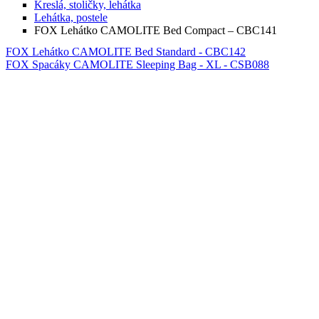
Kreslá, stoličky, lehátka
Lehátka, postele
FOX Lehátko CAMOLITE Bed Compact – CBC141
FOX Lehátko CAMOLITE Bed Standard - CBC142
FOX Spacáky CAMOLITE Sleeping Bag - XL - CSB088