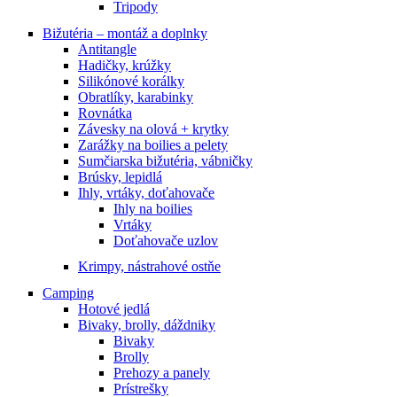
Tripody
Bižutéria – montáž a doplnky
Antitangle
Hadičky, krúžky
Silikónové korálky
Obratlíky, karabinky
Rovnátka
Závesky na olová + krytky
Zarážky na boilies a pelety
Sumčiarska bižutéria, vábničky
Brúsky, lepidlá
Ihly, vrtáky, doťahovače
Ihly na boilies
Vrtáky
Doťahovače uzlov
Krimpy, nástrahové ostňe
Camping
Hotové jedlá
Bivaky, brolly, dáždniky
Bivaky
Brolly
Prehozy a panely
Prístrešky