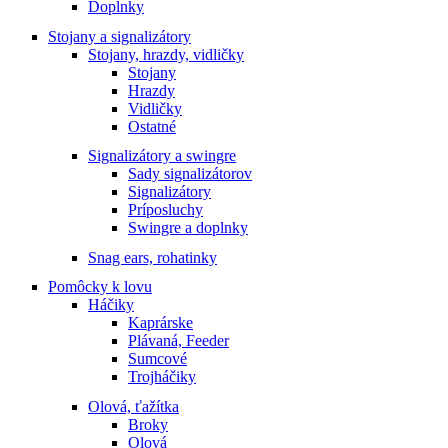
Doplnky
Stojany a signalizátory
Stojany, hrazdy, vidličky
Stojany
Hrazdy
Vidličky
Ostatné
Signalizátory a swingre
Sady signalizátorov
Signalizátory
Príposluchy
Swingre a doplnky
Snag ears, rohatinky
Pomôcky k lovu
Háčiky
Kaprárske
Plávaná, Feeder
Sumcové
Trojháčiky
Olová, ťažítka
Broky
Olová