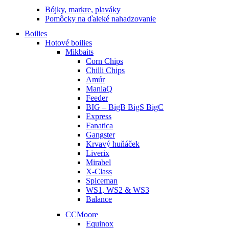
Bójky, markre, plaváky
Pomôcky na ďaleké nahadzovanie
Boilies
Hotové boilies
Mikbaits
Corn Chips
Chilli Chips
Amúr
ManiaQ
Feeder
BIG – BigB BigS BigC
Express
Fanatica
Gangster
Krvavý huňáček
Liverix
Mirabel
X-Class
Spiceman
WS1, WS2 & WS3
Balance
CCMoore
Equinox