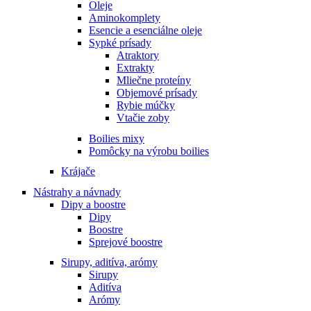
Oleje
Aminokomplety
Esencie a esenciálne oleje
Sypké prísady
Atraktory
Extrakty
Mliečne proteíny
Objemové prísady
Rybie múčky
Vtačie zoby
Boilies mixy
Pomôcky na výrobu boilies
Krájače
Nástrahy a návnady
Dipy a boostre
Dipy
Boostre
Sprejové boostre
Sirupy, aditíva, arómy
Sirupy
Aditíva
Arómy