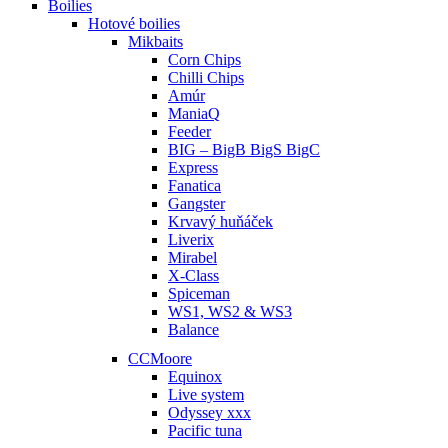
Boilies
Hotové boilies
Mikbaits
Corn Chips
Chilli Chips
Amúr
ManiaQ
Feeder
BIG – BigB BigS BigC
Express
Fanatica
Gangster
Krvavý huňáček
Liverix
Mirabel
X-Class
Spiceman
WS1, WS2 & WS3
Balance
CCMoore
Equinox
Live system
Odyssey xxx
Pacific tuna