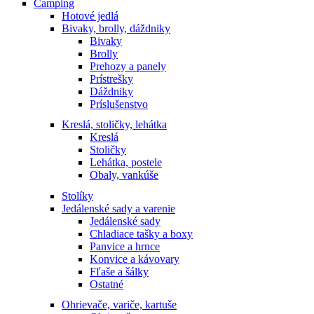
Camping
Hotové jedlá
Bivaky, brolly, dáždniky
Bivaky
Brolly
Prehozy a panely
Prístrešky
Dáždniky
Príslušenstvo
Kreslá, stoličky, lehátka
Kreslá
Stoličky
Lehátka, postele
Obaly, vankúše
Stolíky
Jedálenské sady a varenie
Jedálenské sady
Chladiace tašky a boxy
Panvice a hrnce
Konvice a kávovary
Fľaše a šálky
Ostatné
Ohrievače, variče, kartuše