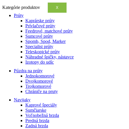
Kategórie produktov
X
Prúty
Kaprárske prúty
Prívlačové prúty
Feedrové, matchové prúty
Sumcové prúty
Spomb, Spod, Marker
Specialist prúty
Teleskopické prúty
Náhradné špičky, nástavce
Izotopy do udíc
Púzdra na prúty
Jednokomorové
Dvojkomorové
Trojkomorové
Chrániče na pruty
Navijaky
Kaprové špeciály
Sumčiarske
Voľnobežná brzda
Predná brzda
Zadná brzda