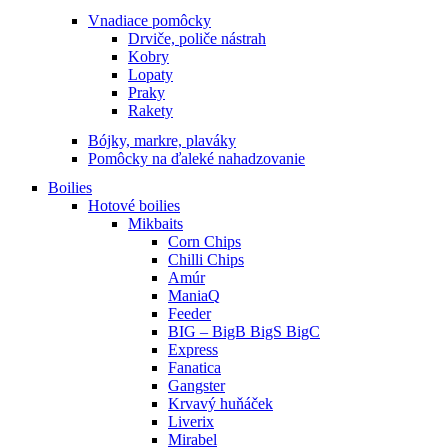
Vnadiace pomôcky
Drviče, poliče nástrah
Kobry
Lopaty
Praky
Rakety
Bójky, markre, plaváky
Pomôcky na ďaleké nahadzovanie
Boilies
Hotové boilies
Mikbaits
Corn Chips
Chilli Chips
Amúr
ManiaQ
Feeder
BIG – BigB BigS BigC
Express
Fanatica
Gangster
Krvavý huňáček
Liverix
Mirabel