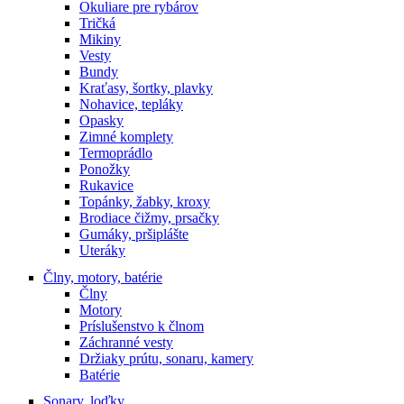
Okuliare pre rybárov
Tričká
Mikiny
Vesty
Bundy
Kraťasy, šortky, plavky
Nohavice, tepláky
Opasky
Zimné komplety
Termoprádlo
Ponožky
Rukavice
Topánky, žabky, kroxy
Brodiace čižmy, prsačky
Gumáky, pršiplášte
Uteráky
Člny, motory, batérie
Člny
Motory
Príslušenstvo k člnom
Záchranné vesty
Držiaky prútu, sonaru, kamery
Batérie
Sonary, loďky