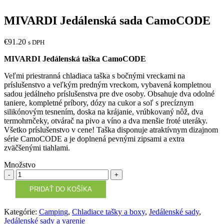
MIVARDI Jedálenská sada CamoCODE
€
91.20
s DPH
MIVARDI Jedálenská taška CamoCODE
Veľmi priestranná chladiaca taška s bočnými vreckami na
príslušenstvo a veľkým predným vreckom, vybavená kompletnou
sadou jedálneho príslušenstva pre dve osoby. Obsahuje dva odolné
taniere, kompletné príbory, dózy na cukor a soľ s precíznym
silikónovým tesnením, doska na krájanie, vrúbkovaný nôž, dva
termohrnčeky, otvárač na pivo a víno a dva menšie froté uteráky.
Všetko príslušenstvo v cene! Taška disponuje atraktívnym dizajnom
série CamoCODE a je doplnená pevnými zipsami a extra
zväčšenými tiahlami.
Množstvo
Množstvo
PRIDAŤ DO KOŠÍKA
Kategórie:
Camping
,
Chladiace tašky a boxy
,
Jedálenské sady
,
Jedálenské sady a varenie