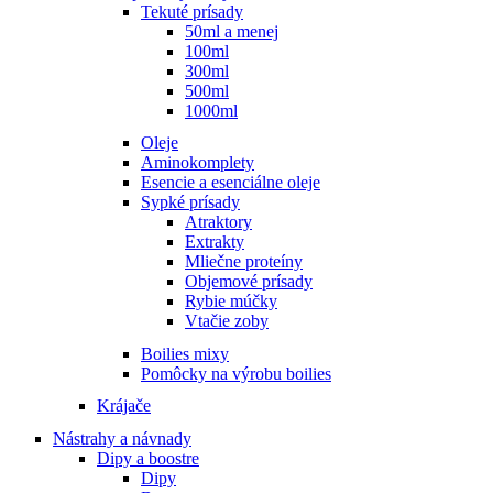
Tekuté prísady
50ml a menej
100ml
300ml
500ml
1000ml
Oleje
Aminokomplety
Esencie a esenciálne oleje
Sypké prísady
Atraktory
Extrakty
Mliečne proteíny
Objemové prísady
Rybie múčky
Vtačie zoby
Boilies mixy
Pomôcky na výrobu boilies
Krájače
Nástrahy a návnady
Dipy a boostre
Dipy