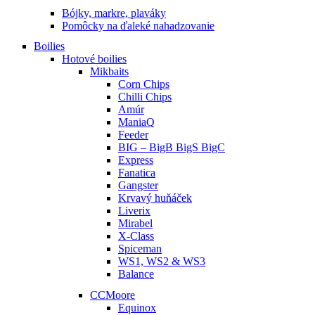
Bójky, markre, plaváky
Pomôcky na ďaleké nahadzovanie
Boilies
Hotové boilies
Mikbaits
Corn Chips
Chilli Chips
Amúr
ManiaQ
Feeder
BIG – BigB BigS BigC
Express
Fanatica
Gangster
Krvavý huňáček
Liverix
Mirabel
X-Class
Spiceman
WS1, WS2 & WS3
Balance
CCMoore
Equinox