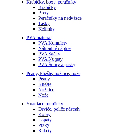
Krabičky, boxy, peračníky
Krabičky
Boxy
Peračníky na nadväzce
Tašky
Kelímky
PVA materiál
PVA Komplety
Náhradné náplne
PVA Sáčky
PVA Nugety
PVA Šnúry a pásky
Peany, kliešte, nožnice, nože
Peany
Kliešte
Nožnice
Nože
Vnadiace pomôcky
Drviče, poliče nástrah
Kobry
Lopaty
Praky
Rakety