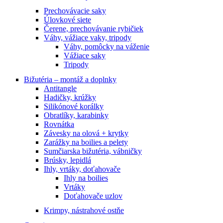
Prechovávacie saky
Úlovkové siete
Čerene, prechovávanie rybičiek
Váhy, vážiace vaky, tripody
Váhy, pomôcky na váženie
Vážiace saky
Tripody
Bižutéria – montáž a doplnky
Antitangle
Hadičky, krúžky
Silikónové korálky
Obratlíky, karabinky
Rovnátka
Závesky na olová + krytky
Zarážky na boilies a pelety
Sumčiarska bižutéria, vábničky
Brúsky, lepidlá
Ihly, vrtáky, doťahovače
Ihly na boilies
Vrtáky
Doťahovače uzlov
Krimpy, nástrahové ostňe