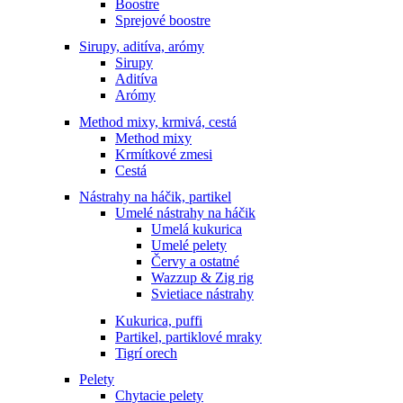
Boostre
Sprejové boostre
Sirupy, aditíva, arómy
Sirupy
Aditíva
Arómy
Method mixy, krmivá, cestá
Method mixy
Krmítkové zmesi
Cestá
Nástrahy na háčik, partikel
Umelé nástrahy na háčik
Umelá kukurica
Umelé pelety
Červy a ostatné
Wazzup & Zig rig
Svietiace nástrahy
Kukurica, puffi
Partikel, partiklové mraky
Tigrí orech
Pelety
Chytacie pelety