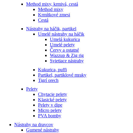
Method mixy, krmivá, cestá
Method mixy
Krmítkové zmesi
Cestá
Nástrahy na háčik, partikel
Umelé nástrahy na háčik
Umelá kukurica
Umelé pelety
Červy a ostatné
Wazzup & Zig rig
Svietiace nástrahy
Kukurica, puffi
Partikel, partiklové mraky
Tigrí orech
Pelety
Chytacie pelety
Klasické pelety
Pelety v dipe
Micro pelety
PVA bomby
Nástrahy na dravcov
Gumené nástrahy