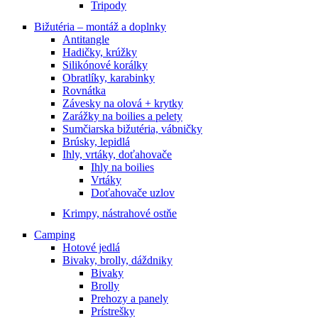
Tripody
Bižutéria – montáž a doplnky
Antitangle
Hadičky, krúžky
Silikónové korálky
Obratlíky, karabinky
Rovnátka
Závesky na olová + krytky
Zarážky na boilies a pelety
Sumčiarska bižutéria, vábničky
Brúsky, lepidlá
Ihly, vrtáky, doťahovače
Ihly na boilies
Vrtáky
Doťahovače uzlov
Krimpy, nástrahové ostňe
Camping
Hotové jedlá
Bivaky, brolly, dáždniky
Bivaky
Brolly
Prehozy a panely
Prístrešky