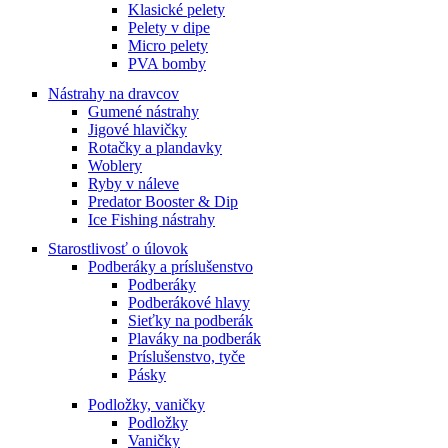
Klasické pelety
Pelety v dipe
Micro pelety
PVA bomby
Nástrahy na dravcov
Gumené nástrahy
Jigové hlavičky
Rotačky a plandavky
Woblery
Ryby v náleve
Predator Booster & Dip
Ice Fishing nástrahy
Starostlivosť o úlovok
Podberáky a príslušenstvo
Podberáky
Podberákové hlavy
Sieťky na podberák
Plaváky na podberák
Príslušenstvo, tyče
Pásky
Podložky, vaničky
Podložky
Vaničky