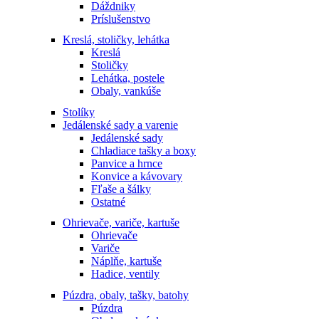
Dáždniky
Príslušenstvo
Kreslá, stoličky, lehátka
Kreslá
Stoličky
Lehátka, postele
Obaly, vankúše
Stolíky
Jedálenské sady a varenie
Jedálenské sady
Chladiace tašky a boxy
Panvice a hrnce
Konvice a kávovary
Fľaše a šálky
Ostatné
Ohrievače, variče, kartuše
Ohrievače
Variče
Náplňe, kartuše
Hadice, ventily
Púzdra, obaly, tašky, batohy
Púzdra