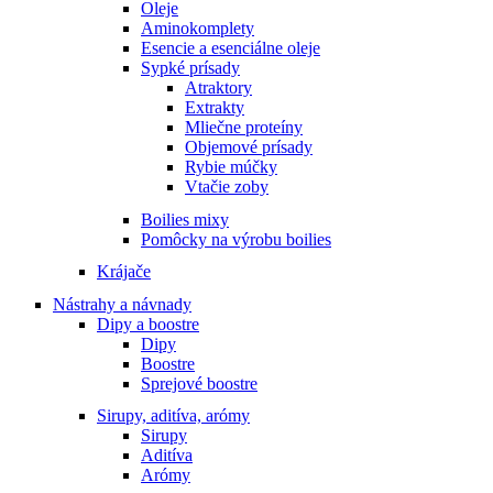
Oleje
Aminokomplety
Esencie a esenciálne oleje
Sypké prísady
Atraktory
Extrakty
Mliečne proteíny
Objemové prísady
Rybie múčky
Vtačie zoby
Boilies mixy
Pomôcky na výrobu boilies
Krájače
Nástrahy a návnady
Dipy a boostre
Dipy
Boostre
Sprejové boostre
Sirupy, aditíva, arómy
Sirupy
Aditíva
Arómy