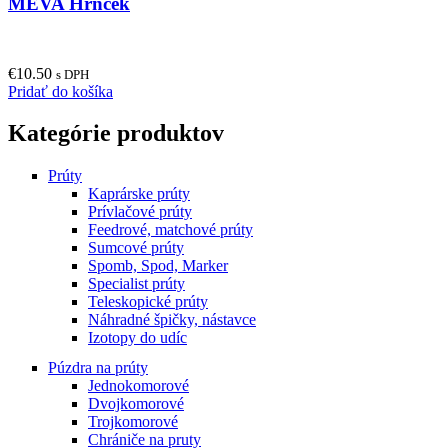
MEVA Hrnček
€
10.50
s DPH
Pridať do košíka
Kategórie produktov
Prúty
Kaprárske prúty
Prívlačové prúty
Feedrové, matchové prúty
Sumcové prúty
Spomb, Spod, Marker
Specialist prúty
Teleskopické prúty
Náhradné špičky, nástavce
Izotopy do udíc
Púzdra na prúty
Jednokomorové
Dvojkomorové
Trojkomorové
Chrániče na pruty