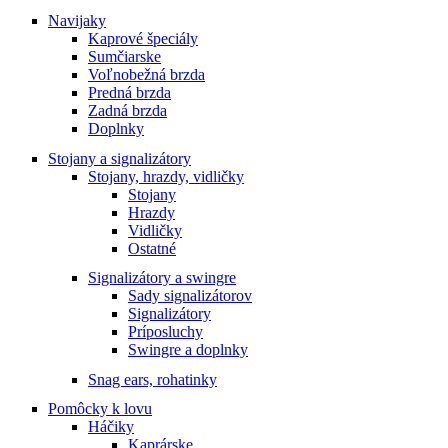
Navijaky
Kaprové špeciály
Sumčiarske
Voľnobežná brzda
Predná brzda
Zadná brzda
Doplnky
Stojany a signalizátory
Stojany, hrazdy, vidličky
Stojany
Hrazdy
Vidličky
Ostatné
Signalizátory a swingre
Sady signalizátorov
Signalizátory
Príposluchy
Swingre a doplnky
Snag ears, rohatinky
Pomôcky k lovu
Háčiky
Kaprárske