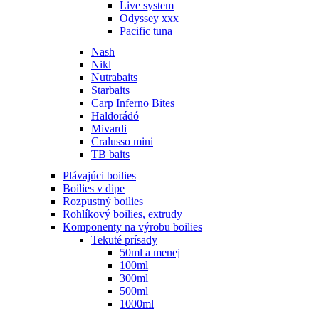
Live system
Odyssey xxx
Pacific tuna
Nash
Nikl
Nutrabaits
Starbaits
Carp Inferno Bites
Haldorádó
Mivardi
Cralusso mini
TB baits
Plávajúci boilies
Boilies v dipe
Rozpustný boilies
Rohlíkový boilies, extrudy
Komponenty na výrobu boilies
Tekuté prísady
50ml a menej
100ml
300ml
500ml
1000ml