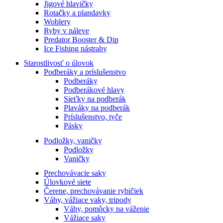
Jigové hlavičky
Rotačky a plandavky
Woblery
Ryby v náleve
Predator Booster & Dip
Ice Fishing nástrahy
Starostlivosť o úlovok
Podberáky a príslušenstvo
Podberáky
Podberákové hlavy
Sieťky na podberák
Plaváky na podberák
Príslušenstvo, tyče
Pásky
Podložky, vaničky
Podložky
Vaničky
Prechovávacie saky
Úlovkové siete
Čerene, prechovávanie rybičiek
Váhy, vážiace vaky, tripody
Váhy, pomôcky na váženie
Vážiace saky