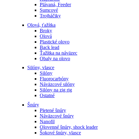
Plávaná, Feeder
Sumcové
Trojháčiky
Olová, ťažítka
Broky
Olová
Plastické olovo
Back lead
Ťažítka na náväzec
Obaly na olovo
Silóny, vlasce
Silóny
Fluorocarbóny
Náväzcové silóny
Silóny na zig rig
Ostatné
Šnúry
Pletené šnúry
Náväzcové šnúry
Nanofil
Olovenné šnúry, shock leader
Šokové šnúry, vlasce