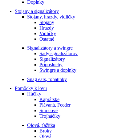
Doplnky
Stojany a signalizátory
Stojany, hrazdy, vidličky
Stojany
Hrazdy
Vidličky
Ostatné
Signalizátory a swingre
Sady signalizátorov
Signalizátory
Príposluchy
Swingre a doplnky
Snag ears, rohatinky
Pomôcky k lovu
Háčiky
Kaprárske
Plávaná, Feeder
Sumcové
Trojháčiky
Olová, ťažítka
Broky
Olová