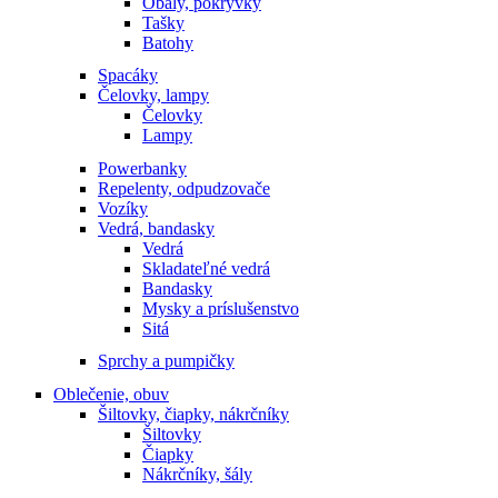
Obaly, pokrývky
Tašky
Batohy
Spacáky
Čelovky, lampy
Čelovky
Lampy
Powerbanky
Repelenty, odpudzovače
Vozíky
Vedrá, bandasky
Vedrá
Skladateľné vedrá
Bandasky
Mysky a príslušenstvo
Sitá
Sprchy a pumpičky
Oblečenie, obuv
Šiltovky, čiapky, nákrčníky
Šiltovky
Čiapky
Nákrčníky, šály