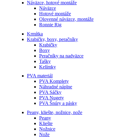
Náväzce, hotové montáže
Náväzce
Hotové montáže
Olovenné náväzce, montáže
Ronnie Rig
Krmítka
Krabičky, boxy, peračníky
Krabičky
Boxy
Peračníky na nadväzce
Tašky
Kelímky
PVA materiál
PVA Komplety
Náhradné náplne
PVA Sáčky
PVA Nugety
PVA Šnúry a pásky
Peany, kliešte, nožnice, nože
Peany
Kliešte
Nožnice
Nože