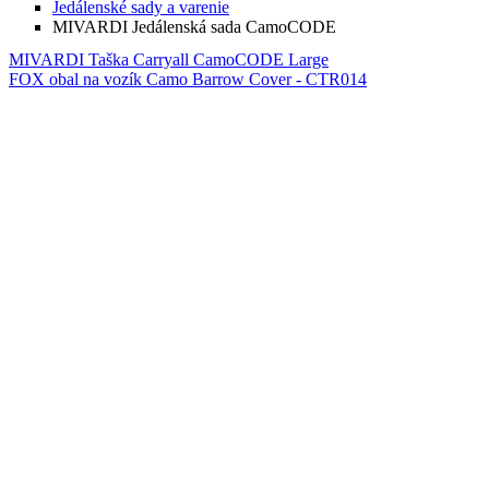
Jedálenské sady a varenie
MIVARDI Jedálenská sada CamoCODE
MIVARDI Taška Carryall CamoCODE Large
FOX obal na vozík Camo Barrow Cover - CTR014