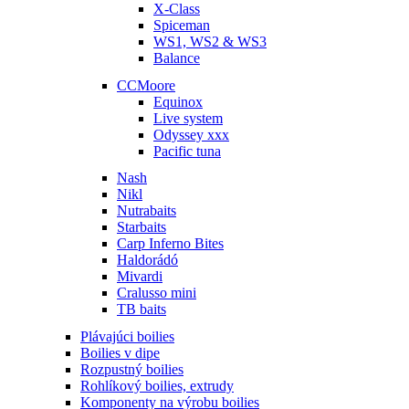
X-Class
Spiceman
WS1, WS2 & WS3
Balance
CCMoore
Equinox
Live system
Odyssey xxx
Pacific tuna
Nash
Nikl
Nutrabaits
Starbaits
Carp Inferno Bites
Haldorádó
Mivardi
Cralusso mini
TB baits
Plávajúci boilies
Boilies v dipe
Rozpustný boilies
Rohlíkový boilies, extrudy
Komponenty na výrobu boilies