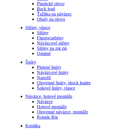
Plastické olovo
Back lead
Ťažítka na náväzec
Obaly na olovo
Silóny, vlasce
Silóny
Fluorocarbóny
Náväzcové silóny
Silóny na zig rig
Ostatné
Šnúry
Pletené šnúry
Náväzcové šnúry
Nanofil
Olovenné šnúry, shock leader
Šokové šnúry, vlasce
Náväzce, hotové montáže
Náväzce
Hotové montáže
Olovenné náväzce, montáže
Ronnie Rig
Krmítka