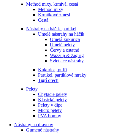
Method mixy, krmivá, cestá
Method mixy
Krmítkové zmesi
Cestá
Nástrahy na háčik, partikel
Umelé nástrahy na háčik
Umelá kukurica
Umelé pelety
Červy a ostatné
Wazzup & Zig rig
Svietiace nástrahy
Kukurica, puffi
Partikel, partiklové mraky
Tigrí orech
Pelety
Chytacie pelety
Klasické pelety
Pelety v dipe
Micro pelety
PVA bomby
Nástrahy na dravcov
Gumené nástrahy