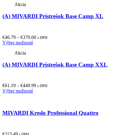
Akcia
(A) MIVARDI Prístrešok Base Camp XL
€
46.79
–
€
370.00
s DPH
This
Výber možností
product
Akcia
has
multiple
(A) MIVARDI Prístrešok Base Camp XXL
variants.
The
options
may
€
61.19
–
€
449.99
be
s DPH
This
Výber možností
chosen
product
on
has
the
multiple
product
MIVARDI Kreslo Professional Quattro
variants.
page
The
options
may
€
113.49
be
s DPH