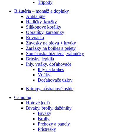
Tripody
Bižutéria – montáž a doplnky
Antitangle
Hadičky, krúžky
Silikónové korálky
Obratlíky, karabinky
Rovnátka
Závesky na olová + krytky
Zarážky na boilies a pelety
Sumčiarska bižutéria, vábničky
Brúsky, lepidlá
Ihly, vrtáky, doťahovače
Ihly na boilies
Vrtáky
Doťahovače uzlov
Krimpy, nástrahové ostňe
Camping
Hotové jedlá
Bivaky, brolly, dáždniky
Bivaky
Brolly
Prehozy a panely
Prístrešky