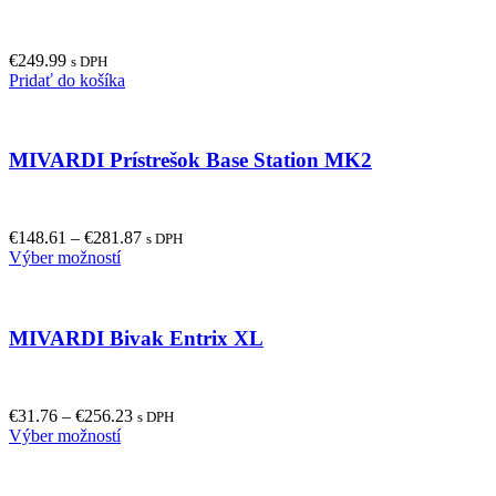
The
options
may
€
249.99
be
s DPH
Pridať do košíka
chosen
on
the
product
MIVARDI Prístrešok Base Station MK2
page
€
148.61
–
€
281.87
s DPH
This
Výber možností
product
has
multiple
MIVARDI Bivak Entrix XL
variants.
The
options
may
€
31.76
–
€
256.23
be
s DPH
This
Výber možností
chosen
product
on
has
the
multiple
product