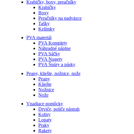
Krabičky, boxy, peračníky
Krabičky
Boxy
Peračníky na nadväzce
Tašky
Kelímky
PVA materiál
PVA Komplety
Náhradné náplne
PVA Sáčky
PVA Nugety
PVA Šnúry a pásky
Peany, kliešte, nožnice, nože
Peany
Kliešte
Nožnice
Nože
Vnadiace pomôcky
Drviče, poliče nástrah
Kobry
Lopaty
Praky
Rakety