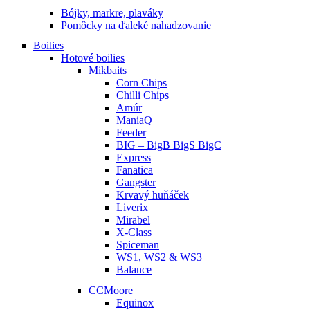
Bójky, markre, plaváky
Pomôcky na ďaleké nahadzovanie
Boilies
Hotové boilies
Mikbaits
Corn Chips
Chilli Chips
Amúr
ManiaQ
Feeder
BIG – BigB BigS BigC
Express
Fanatica
Gangster
Krvavý huňáček
Liverix
Mirabel
X-Class
Spiceman
WS1, WS2 & WS3
Balance
CCMoore
Equinox