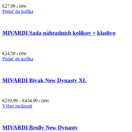
€
27.99
s DPH
Pridať do košíka
MIVARDI Sada náhradních kolíkov + kladivo
€
24.59
s DPH
Pridať do košíka
MIVARDI Bivak New Dynasty XL
€
219.99
–
€
434.99
s DPH
This
Výber možností
product
has
multiple
MIVARDI Brolly New Dynasty
variants.