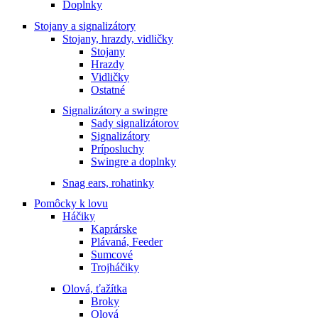
Doplnky
Stojany a signalizátory
Stojany, hrazdy, vidličky
Stojany
Hrazdy
Vidličky
Ostatné
Signalizátory a swingre
Sady signalizátorov
Signalizátory
Príposluchy
Swingre a doplnky
Snag ears, rohatinky
Pomôcky k lovu
Háčiky
Kaprárske
Plávaná, Feeder
Sumcové
Trojháčiky
Olová, ťažítka
Broky
Olová