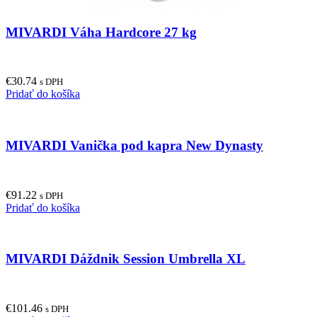
MIVARDI Váha Hardcore 27 kg
€
30.74
s DPH
Pridať do košíka
MIVARDI Vanička pod kapra New Dynasty
€
91.22
s DPH
Pridať do košíka
MIVARDI Dáždnik Session Umbrella XL
€
101.46
s DPH