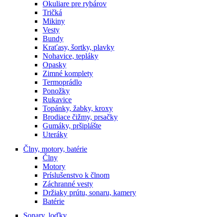
Okuliare pre rybárov
Tričká
Mikiny
Vesty
Bundy
Kraťasy, šortky, plavky
Nohavice, tepláky
Opasky
Zimné komplety
Termoprádlo
Ponožky
Rukavice
Topánky, žabky, kroxy
Brodiace čižmy, prsačky
Gumáky, pršiplášte
Uteráky
Člny, motory, batérie
Člny
Motory
Príslušenstvo k člnom
Záchranné vesty
Držiaky prútu, sonaru, kamery
Batérie
Sonary, loďky