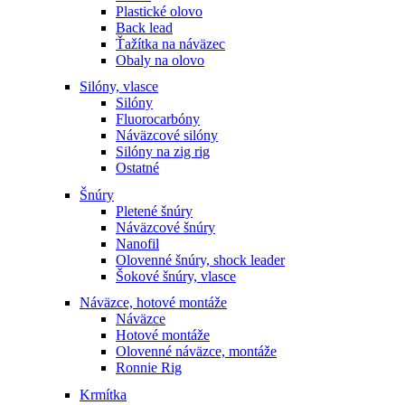
Plastické olovo
Back lead
Ťažítka na náväzec
Obaly na olovo
Silóny, vlasce
Silóny
Fluorocarbóny
Náväzcové silóny
Silóny na zig rig
Ostatné
Šnúry
Pletené šnúry
Náväzcové šnúry
Nanofil
Olovenné šnúry, shock leader
Šokové šnúry, vlasce
Náväzce, hotové montáže
Náväzce
Hotové montáže
Olovenné náväzce, montáže
Ronnie Rig
Krmítka