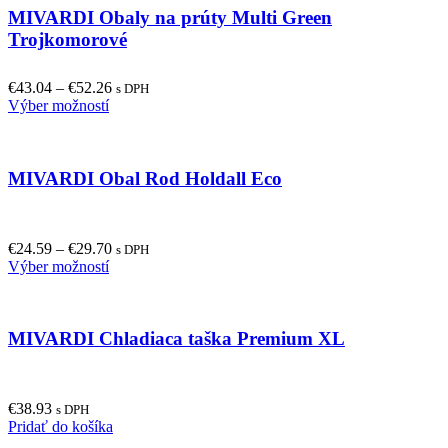
MIVARDI Obaly na prúty Multi Green
variants.
page
The
Trojkomorové
options
may
€
43.04
–
€
52.26
be
s DPH
This
Výber možností
chosen
product
on
has
the
multiple
product
MIVARDI Obal Rod Holdall Eco
variants.
page
The
options
may
€
24.59
–
€
29.70
be
s DPH
This
Výber možností
chosen
product
on
has
the
multiple
product
MIVARDI Chladiaca taška Premium XL
variants.
page
The
options
may
€
38.93
be
s DPH
Pridať do košíka
chosen
on