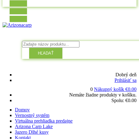
HĽADAŤ
Dobrý deň
Prihlásiť sa
0
Nákupný košík
€
0.00
Nemáte žiadne produkty v košíku.
Spolu:
€
0.00
Domov
Vernostný systém
Virtuálna prehliadka predajne
Arizona Carp Lake
Jazero Dlhé kusy
Kontakt