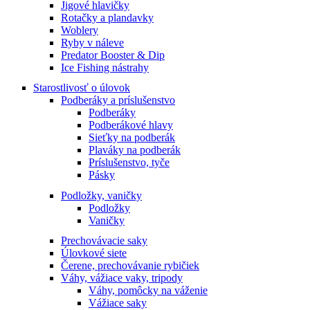
Jigové hlavičky
Rotačky a plandavky
Woblery
Ryby v náleve
Predator Booster & Dip
Ice Fishing nástrahy
Starostlivosť o úlovok
Podberáky a príslušenstvo
Podberáky
Podberákové hlavy
Sieťky na podberák
Plaváky na podberák
Príslušenstvo, tyče
Pásky
Podložky, vaničky
Podložky
Vaničky
Prechovávacie saky
Úlovkové siete
Čerene, prechovávanie rybičiek
Váhy, vážiace vaky, tripody
Váhy, pomôcky na váženie
Vážiace saky