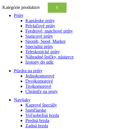
Kategórie produktov
X
Prúty
Kaprárske prúty
Prívlačové prúty
Feedrové, matchové prúty
Sumcové prúty
Spomb, Spod, Marker
Specialist prúty
Teleskopické prúty
Náhradné špičky, nástavce
Izotopy do udíc
Púzdra na prúty
Jednokomorové
Dvojkomorové
Trojkomorové
Chrániče na pruty
Navijaky
Kaprové špeciály
Sumčiarske
Voľnobežná brzda
Predná brzda
Zadná brzda