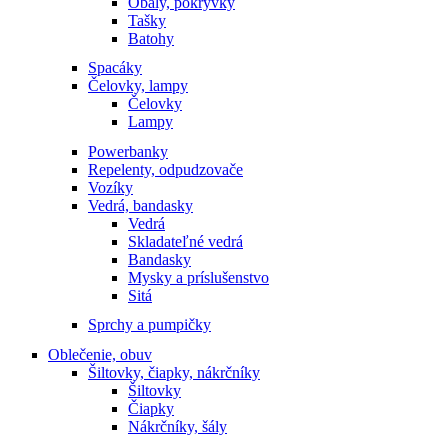
Obaly, pokrývky
Tašky
Batohy
Spacáky
Čelovky, lampy
Čelovky
Lampy
Powerbanky
Repelenty, odpudzovače
Vozíky
Vedrá, bandasky
Vedrá
Skladateľné vedrá
Bandasky
Mysky a príslušenstvo
Sitá
Sprchy a pumpičky
Oblečenie, obuv
Šiltovky, čiapky, nákrčníky
Šiltovky
Čiapky
Nákrčníky, šály