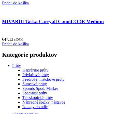
Pridať do košíka
MIVARDI Taška Carryall CamoCODE Medium
€
47.13
s DPH
Pridať do košíka
Kategórie produktov
Prúty
Kaprárske prúty
Prívlačové prúty
Feedrové, matchové prúty
Sumcové prúty
Spomb, Spod, Marker
Specialist prúty
Teleskopické prúty
Náhradné špičky, nástavce
Izotopy do udíc