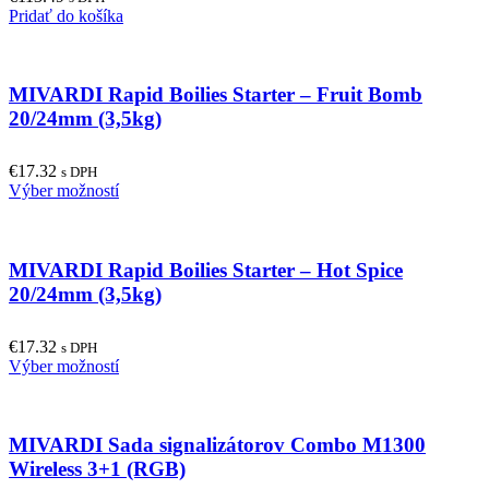
Pridať do košíka
chosen
on
the
product
MIVARDI Rapid Boilies Starter – Fruit Bomb
page
20/24mm (3,5kg)
€
17.32
s DPH
This
Výber možností
product
has
multiple
MIVARDI Rapid Boilies Starter – Hot Spice
variants.
The
20/24mm (3,5kg)
options
may
€
17.32
be
s DPH
This
Výber možností
chosen
product
on
has
the
multiple
product
MIVARDI Sada signalizátorov Combo M1300
variants.
page
The
Wireless 3+1 (RGB)
options