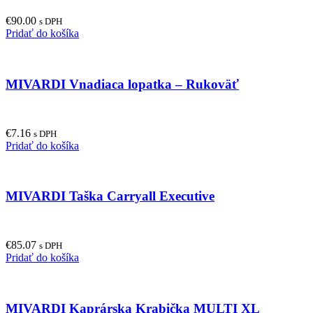
may
€
90.00
be
s DPH
Pridať do košíka
chosen
on
the
product
MIVARDI Vnadiaca lopatka – Rukoväť
page
€
7.16
s DPH
Pridať do košíka
MIVARDI Taška Carryall Executive
€
85.07
s DPH
Pridať do košíka
MIVARDI Kaprárska Krabička MULTI XL