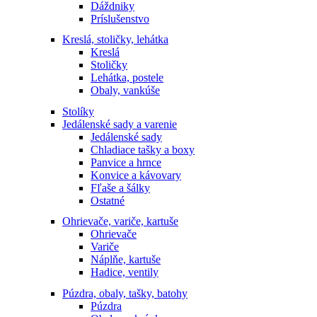
Dáždniky
Príslušenstvo
Kreslá, stoličky, lehátka
Kreslá
Stoličky
Lehátka, postele
Obaly, vankúše
Stolíky
Jedálenské sady a varenie
Jedálenské sady
Chladiace tašky a boxy
Panvice a hrnce
Konvice a kávovary
Fľaše a šálky
Ostatné
Ohrievače, variče, kartuše
Ohrievače
Variče
Náplňe, kartuše
Hadice, ventily
Púzdra, obaly, tašky, batohy
Púzdra