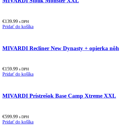
MIVARDI Stolík Monster XXL
€
139.99
s DPH
Pridať do košíka
MIVARDI Recliner New Dynasty + opierka nôh
€
159.99
s DPH
Pridať do košíka
MIVARDI Prístrešok Base Camp Xtreme XXL
€
599.99
s DPH
Pridať do košíka