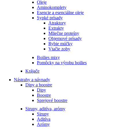
Oleje
Aminokomplety
Esencie a esenciálne oleje
Sypké prísady
Atraktory
Extrakty
Mliečne proteíny
Objemové prísady
Rybie múčky
Vtačie zoby
Boilies mixy
Pomôcky na výrobu boilies
Krájače
Nástrahy a návnady
Dipy a boostre
Dipy
Boostre
Sprejové boostre
Sirupy, aditíva, arómy
Sirupy
Aditíva
Arómy