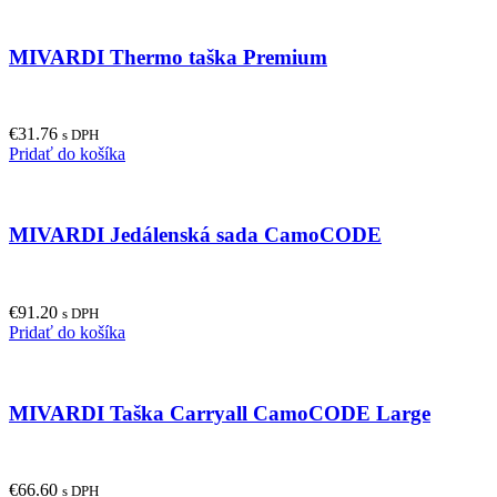
the
product
MIVARDI Thermo taška Premium
page
€
31.76
s DPH
Pridať do košíka
MIVARDI Jedálenská sada CamoCODE
€
91.20
s DPH
Pridať do košíka
MIVARDI Taška Carryall CamoCODE Large
€
66.60
s DPH