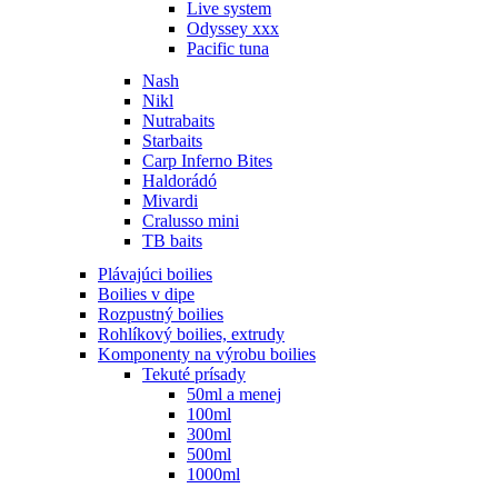
Live system
Odyssey xxx
Pacific tuna
Nash
Nikl
Nutrabaits
Starbaits
Carp Inferno Bites
Haldorádó
Mivardi
Cralusso mini
TB baits
Plávajúci boilies
Boilies v dipe
Rozpustný boilies
Rohlíkový boilies, extrudy
Komponenty na výrobu boilies
Tekuté prísady
50ml a menej
100ml
300ml
500ml
1000ml