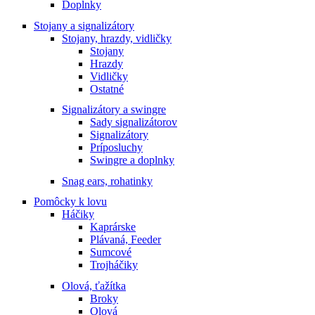
Doplnky
Stojany a signalizátory
Stojany, hrazdy, vidličky
Stojany
Hrazdy
Vidličky
Ostatné
Signalizátory a swingre
Sady signalizátorov
Signalizátory
Príposluchy
Swingre a doplnky
Snag ears, rohatinky
Pomôcky k lovu
Háčiky
Kaprárske
Plávaná, Feeder
Sumcové
Trojháčiky
Olová, ťažítka
Broky
Olová