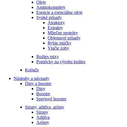
Oleje
Aminokomplety
Esencie a esenciálne oleje
Sypké prísady
Atraktory
Extrakty
Mliečne proteíny
Objemové prísady
Rybie múčky
Vtačie zoby
Boilies mixy
Pomôcky na výrobu boilies
Krájače
Nástrahy a návnady
Dipy a boostre
Dipy
Boostre
Sprejové boostre
Sirupy, aditíva, arómy
Sirupy
Aditíva
Arómy