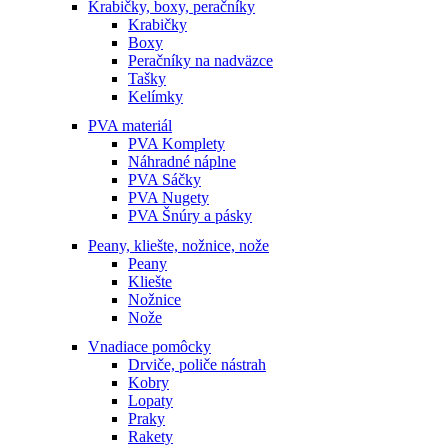
Krabičky, boxy, peračníky
Krabičky
Boxy
Peračníky na nadväzce
Tašky
Kelímky
PVA materiál
PVA Komplety
Náhradné náplne
PVA Sáčky
PVA Nugety
PVA Šnúry a pásky
Peany, kliešte, nožnice, nože
Peany
Kliešte
Nožnice
Nože
Vnadiace pomôcky
Drviče, poliče nástrah
Kobry
Lopaty
Praky
Rakety