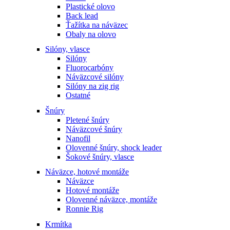
Plastické olovo
Back lead
Ťažítka na náväzec
Obaly na olovo
Silóny, vlasce
Silóny
Fluorocarbóny
Náväzcové silóny
Silóny na zig rig
Ostatné
Šnúry
Pletené šnúry
Náväzcové šnúry
Nanofil
Olovenné šnúry, shock leader
Šokové šnúry, vlasce
Náväzce, hotové montáže
Náväzce
Hotové montáže
Olovenné náväzce, montáže
Ronnie Rig
Krmítka