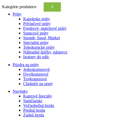
Kategórie produktov
X
Prúty
Kaprárske prúty
Prívlačové prúty
Feedrové, matchové prúty
Sumcové prúty
Spomb, Spod, Marker
Specialist prúty
Teleskopické prúty
Náhradné špičky, nástavce
Izotopy do udíc
Púzdra na prúty
Jednokomorové
Dvojkomorové
Trojkomorové
Chrániče na pruty
Navijaky
Kaprové špeciály
Sumčiarske
Voľnobežná brzda
Predná brzda
Zadná brzda