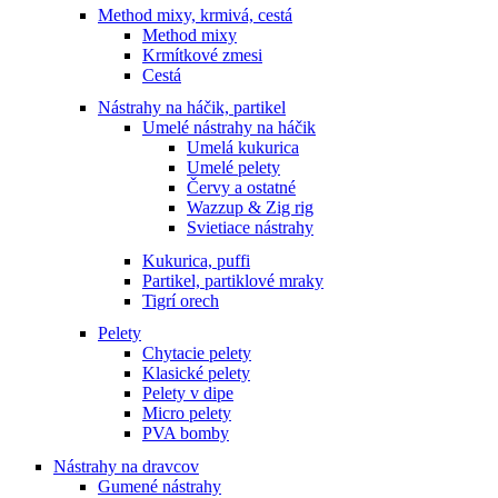
Method mixy, krmivá, cestá
Method mixy
Krmítkové zmesi
Cestá
Nástrahy na háčik, partikel
Umelé nástrahy na háčik
Umelá kukurica
Umelé pelety
Červy a ostatné
Wazzup & Zig rig
Svietiace nástrahy
Kukurica, puffi
Partikel, partiklové mraky
Tigrí orech
Pelety
Chytacie pelety
Klasické pelety
Pelety v dipe
Micro pelety
PVA bomby
Nástrahy na dravcov
Gumené nástrahy