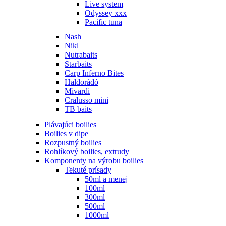
Live system
Odyssey xxx
Pacific tuna
Nash
Nikl
Nutrabaits
Starbaits
Carp Inferno Bites
Haldorádó
Mivardi
Cralusso mini
TB baits
Plávajúci boilies
Boilies v dipe
Rozpustný boilies
Rohlíkový boilies, extrudy
Komponenty na výrobu boilies
Tekuté prísady
50ml a menej
100ml
300ml
500ml
1000ml