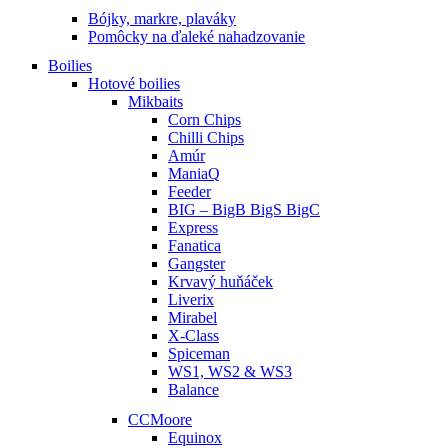
Bójky, markre, plaváky
Pomôcky na ďaleké nahadzovanie
Boilies
Hotové boilies
Mikbaits
Corn Chips
Chilli Chips
Amúr
ManiaQ
Feeder
BIG – BigB BigS BigC
Express
Fanatica
Gangster
Krvavý huňáček
Liverix
Mirabel
X-Class
Spiceman
WS1, WS2 & WS3
Balance
CCMoore
Equinox