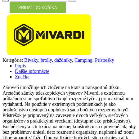
PRIDAŤ DO KOŠÍKA
Kategórie:
Bivaky, brolly, dáždniky
,
Camping
,
Prístrešky
Popis
Ďalšie informácie
Značka
Zároveň umožňuje ich zloženie na kratšiu transportnú dĺžku.
Aretačné zámky teleskopických výsuvov Mivardi s extrémnou
prítlačnou silou spoľahlivo fixujú rozperné tyče aj pri maximálnom
vytiahnutí. Na použitie v extrémnych podmienkach je ako
príslušenstvo dostupná doplnková sada bočných rozperných tyčí.
Prístrešok je pripravený na zavesenie dvoch veľkých, sieťových
organizérov s praktickými vreckami (dostupné ako príslušenstvo).
Bočné steny a ich fixácia na nosnej konštrukcii sú upravené tak, aby
bez problémov uniesli tieto rozmerné organizéry, naplnené až tromi
kilogramami záťaže. Úprava fixácie bočných stien prispieva aj k