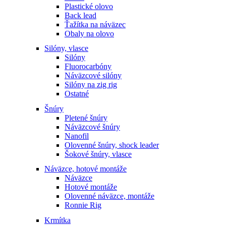
Plastické olovo
Back lead
Ťažítka na náväzec
Obaly na olovo
Silóny, vlasce
Silóny
Fluorocarbóny
Náväzcové silóny
Silóny na zig rig
Ostatné
Šnúry
Pletené šnúry
Náväzcové šnúry
Nanofil
Olovenné šnúry, shock leader
Šokové šnúry, vlasce
Náväzce, hotové montáže
Náväzce
Hotové montáže
Olovenné náväzce, montáže
Ronnie Rig
Krmítka