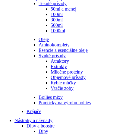
Tekuté prísady
50ml a menej
100ml
300ml
500ml
1000ml
Oleje
Aminokomplety
Esencie a esenciálne oleje
Sypké prísady
Atraktory
Extrakty
Mliečne proteíny
Objemové prísady
Rybie múčky
Vtačie zoby
Boilies mixy
Pomôcky na výrobu boilies
Krájače
Nástrahy a návnady
Dipy a boostre
Dipy