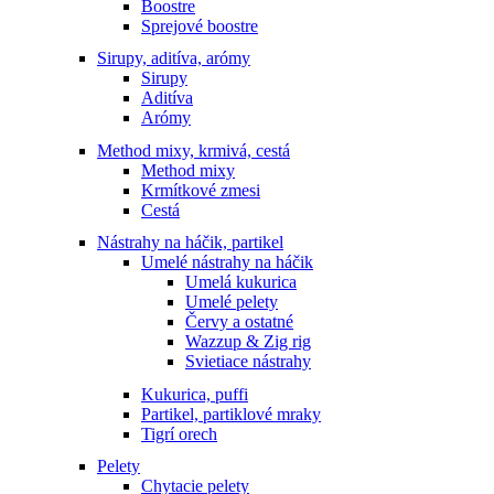
Boostre
Sprejové boostre
Sirupy, aditíva, arómy
Sirupy
Aditíva
Arómy
Method mixy, krmivá, cestá
Method mixy
Krmítkové zmesi
Cestá
Nástrahy na háčik, partikel
Umelé nástrahy na háčik
Umelá kukurica
Umelé pelety
Červy a ostatné
Wazzup & Zig rig
Svietiace nástrahy
Kukurica, puffi
Partikel, partiklové mraky
Tigrí orech
Pelety
Chytacie pelety