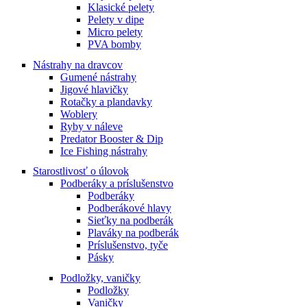
Klasické pelety
Pelety v dipe
Micro pelety
PVA bomby
Nástrahy na dravcov
Gumené nástrahy
Jigové hlavičky
Rotačky a plandavky
Woblery
Ryby v náleve
Predator Booster & Dip
Ice Fishing nástrahy
Starostlivosť o úlovok
Podberáky a príslušenstvo
Podberáky
Podberákové hlavy
Sieťky na podberák
Plaváky na podberák
Príslušenstvo, tyče
Pásky
Podložky, vaničky
Podložky
Vaničky