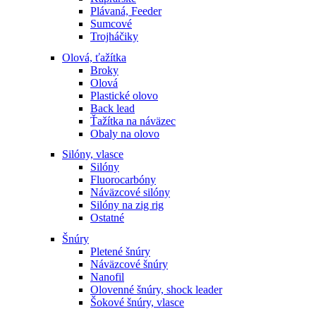
Plávaná, Feeder
Sumcové
Trojháčiky
Olová, ťažítka
Broky
Olová
Plastické olovo
Back lead
Ťažítka na náväzec
Obaly na olovo
Silóny, vlasce
Silóny
Fluorocarbóny
Náväzcové silóny
Silóny na zig rig
Ostatné
Šnúry
Pletené šnúry
Náväzcové šnúry
Nanofil
Olovenné šnúry, shock leader
Šokové šnúry, vlasce