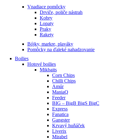
Vnadiace pomôcky
Drviče, poliče nástrah
Kobry
Lopaty
Praky
Rakety
Bójky, markre, plaváky
Pomôcky na ďaleké nahadzovanie
Boilies
Hotové boilies
Mikbaits
Corn Chips
Chilli Chips
Amúr
ManiaQ
Feeder
BIG – BigB BigS BigC
Express
Fanatica
Gangster
Krvavý huňáček
Liverix
Mirabel