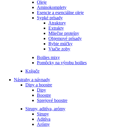
Oleje
Aminokomplety
Esencie a esenciálne oleje
Sypké prísady
Atraktory
Extrakty
Mliečne proteíny
Objemové prísady
Rybie múčky
Vtačie zoby
Boilies mixy
Pomôcky na výrobu boilies
Krájače
Nástrahy a návnady
Dipy a boostre
Dipy
Boostre
Sprejové boostre
Sirupy, aditíva, arómy
Sirupy
Aditíva
Arómy