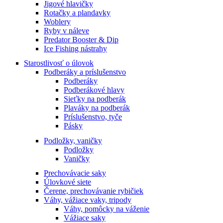
Jigové hlavičky
Rotačky a plandavky
Woblery
Ryby v náleve
Predator Booster & Dip
Ice Fishing nástrahy
Starostlivosť o úlovok
Podberáky a príslušenstvo
Podberáky
Podberákové hlavy
Sieťky na podberák
Plaváky na podberák
Príslušenstvo, tyče
Pásky
Podložky, vaničky
Podložky
Vaničky
Prechovávacie saky
Úlovkové siete
Čerene, prechovávanie rybičiek
Váhy, vážiace vaky, tripody
Váhy, pomôcky na váženie
Vážiace saky