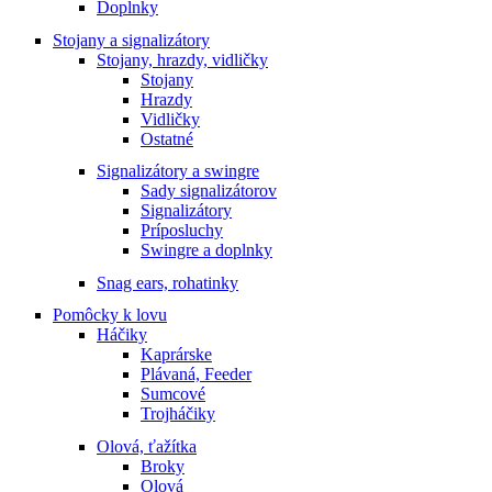
Doplnky
Stojany a signalizátory
Stojany, hrazdy, vidličky
Stojany
Hrazdy
Vidličky
Ostatné
Signalizátory a swingre
Sady signalizátorov
Signalizátory
Príposluchy
Swingre a doplnky
Snag ears, rohatinky
Pomôcky k lovu
Háčiky
Kaprárske
Plávaná, Feeder
Sumcové
Trojháčiky
Olová, ťažítka
Broky
Olová