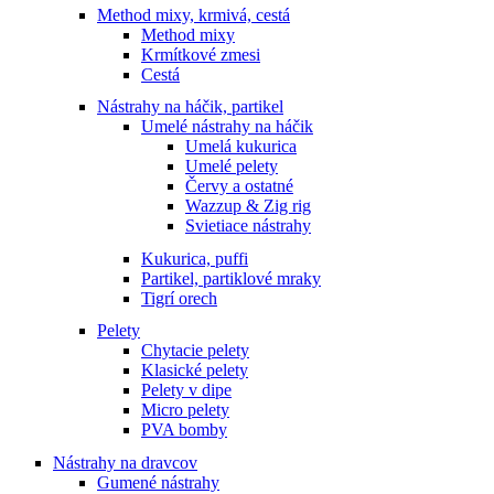
Method mixy, krmivá, cestá
Method mixy
Krmítkové zmesi
Cestá
Nástrahy na háčik, partikel
Umelé nástrahy na háčik
Umelá kukurica
Umelé pelety
Červy a ostatné
Wazzup & Zig rig
Svietiace nástrahy
Kukurica, puffi
Partikel, partiklové mraky
Tigrí orech
Pelety
Chytacie pelety
Klasické pelety
Pelety v dipe
Micro pelety
PVA bomby
Nástrahy na dravcov
Gumené nástrahy