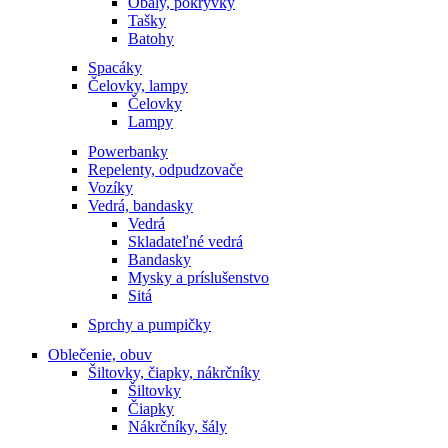
Obaly, pokrývky
Tašky
Batohy
Spacáky
Čelovky, lampy
Čelovky
Lampy
Powerbanky
Repelenty, odpudzovače
Vozíky
Vedrá, bandasky
Vedrá
Skladateľné vedrá
Bandasky
Mysky a príslušenstvo
Sitá
Sprchy a pumpičky
Oblečenie, obuv
Šiltovky, čiapky, nákrčníky
Šiltovky
Čiapky
Nákrčníky, šály