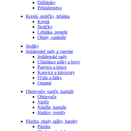
Dáždniky
Príslušenstvo
Kreslá, stoličky, lehátka
Kreslá
Stoličky
Lehátka, postele
Obaly, vankúše
Stolíky
Jedálenské sady a varenie
Jedálenské sady
Chladiace tašky a boxy
Panvice a hrnce
Konvice a kávovary
Fľaše a šálky
Ostatné
Ohrievače, variče, kartuše
Ohrievače
Variče
Náplňe, kartuše
Hadice, ventily
Púzdra, obaly, tašky, batohy
Púzdra