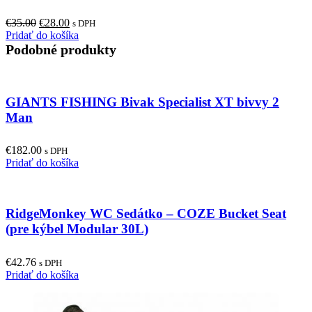
Original
Current
€
35.00
€
28.00
s DPH
price
price
Pridať do košíka
was:
is:
Podobné produkty
€35.00.
€28.00.
GIANTS FISHING Bivak Specialist XT bivvy 2
Man
€
182.00
s DPH
Pridať do košíka
RidgeMonkey WC Sedátko – COZE Bucket Seat
(pre kýbel Modular 30L)
€
42.76
s DPH
Pridať do košíka