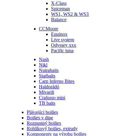
X-Class
Spiceman
WS1, WS2 & WS3
Balance
CCMoore
Equinox
Live system
Odyssey xxx
Pacific tuna
Nash
Nikl
Nutrabaits
Starbaits
Carp Inferno Bites
Haldorádó
Mivardi
Cralusso mini
TB baits
Plávajúci boilies
Boilies v dipe
Rozpustný boilies
Rohlíkový boilies, extrudy
Komponenty na výrobu boilies