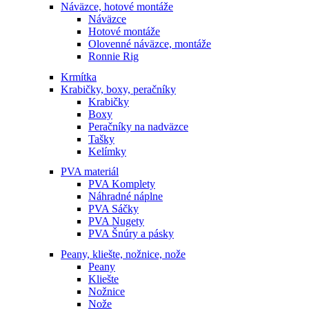
Náväzce, hotové montáže
Náväzce
Hotové montáže
Olovenné náväzce, montáže
Ronnie Rig
Krmítka
Krabičky, boxy, peračníky
Krabičky
Boxy
Peračníky na nadväzce
Tašky
Kelímky
PVA materiál
PVA Komplety
Náhradné náplne
PVA Sáčky
PVA Nugety
PVA Šnúry a pásky
Peany, kliešte, nožnice, nože
Peany
Kliešte
Nožnice
Nože