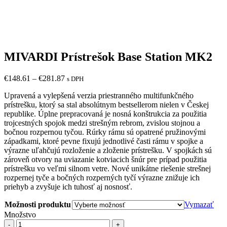
MIVARDI Prístrešok Base Station MK2
€
148.61
–
€
281.87
s DPH
Upravená a vylepšená verzia priestranného multifunkčného
prístrešku, ktorý sa stal absolútnym bestsellerom nielen v Českej
republike. Úplne prepracovaná je nosná konštrukcia za použitia
trojcestných spojok medzi strešným rebrom, zvislou stojnou a
bočnou rozpernou tyčou. Rúrky rámu sú opatrené pružinovými
západkami, ktoré pevne fixujú jednotlivé časti rámu v spojke a
výrazne uľahčujú rozloženie a zloženie prístrešku. V spojkách sú
zároveň otvory na uviazanie kotviacich šnúr pre prípad použitia
prístrešku vo veľmi silnom vetre. Nové unikátne riešenie strešnej
rozpernej tyče a bočných rozperných tyčí výrazne znižuje ich
priehyb a zvyšuje ich tuhosť aj nosnosť.
Možnosti produktu
Vymazať
Množstvo
Množstvo