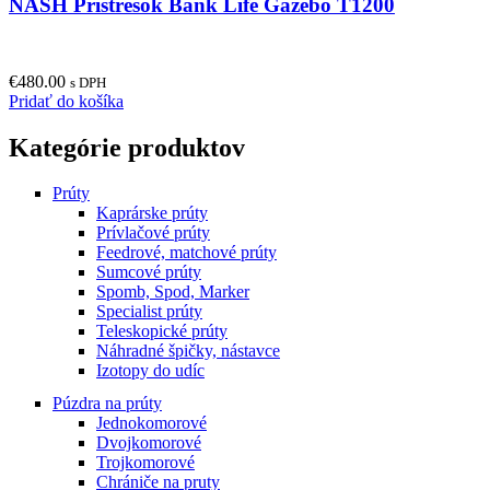
NASH Prístrešok Bank Life Gazebo T1200
€
480.00
s DPH
Pridať do košíka
Kategórie produktov
Prúty
Kaprárske prúty
Prívlačové prúty
Feedrové, matchové prúty
Sumcové prúty
Spomb, Spod, Marker
Specialist prúty
Teleskopické prúty
Náhradné špičky, nástavce
Izotopy do udíc
Púzdra na prúty
Jednokomorové
Dvojkomorové
Trojkomorové
Chrániče na pruty