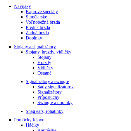
Navijaky
Kaprové špeciály
Sumčiarske
Voľnobežná brzda
Predná brzda
Zadná brzda
Doplnky
Stojany a signalizátory
Stojany, hrazdy, vidličky
Stojany
Hrazdy
Vidličky
Ostatné
Signalizátory a swingre
Sady signalizátorov
Signalizátory
Príposluchy
Swingre a doplnky
Snag ears, rohatinky
Pomôcky k lovu
Háčiky
Kaprárske