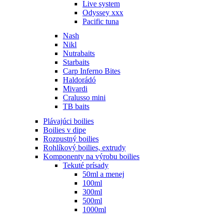
Live system
Odyssey xxx
Pacific tuna
Nash
Nikl
Nutrabaits
Starbaits
Carp Inferno Bites
Haldorádó
Mivardi
Cralusso mini
TB baits
Plávajúci boilies
Boilies v dipe
Rozpustný boilies
Rohlíkový boilies, extrudy
Komponenty na výrobu boilies
Tekuté prísady
50ml a menej
100ml
300ml
500ml
1000ml