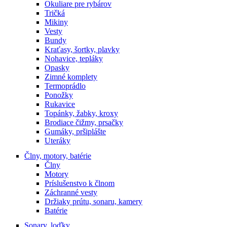
Okuliare pre rybárov
Tričká
Mikiny
Vesty
Bundy
Kraťasy, šortky, plavky
Nohavice, tepláky
Opasky
Zimné komplety
Termoprádlo
Ponožky
Rukavice
Topánky, žabky, kroxy
Brodiace čižmy, prsačky
Gumáky, pršiplášte
Uteráky
Člny, motory, batérie
Člny
Motory
Príslušenstvo k člnom
Záchranné vesty
Držiaky prútu, sonaru, kamery
Batérie
Sonary, loďky