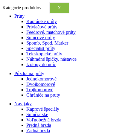
Kategórie produktov
X
Prúty
Kaprárske prúty
Prívlačové prúty
Feedrové, matchové prúty
Sumcové prúty
Spomb, Spod, Marker
Specialist prúty
Teleskopické prúty
Náhradné špičky, nástavce
Izotopy do udíc
Púzdra na prúty
Jednokomorové
Dvojkomorové
Trojkomorové
Chrániče na pruty
Navijaky
Kaprové špeciály
Sumčiarske
Voľnobežná brzda
Predná brzda
Zadná brzda