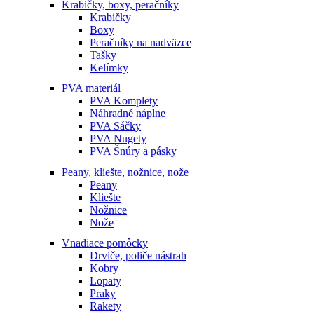
Krabičky, boxy, peračníky
Krabičky
Boxy
Peračníky na nadväzce
Tašky
Kelímky
PVA materiál
PVA Komplety
Náhradné náplne
PVA Sáčky
PVA Nugety
PVA Šnúry a pásky
Peany, kliešte, nožnice, nože
Peany
Kliešte
Nožnice
Nože
Vnadiace pomôcky
Drviče, poliče nástrah
Kobry
Lopaty
Praky
Rakety