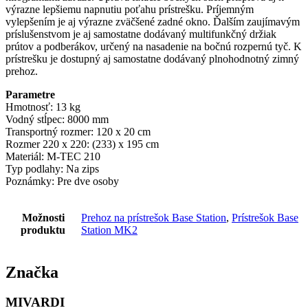
výrazne lepšiemu napnutiu poťahu prístrešku. Príjemným
vylepšením je aj výrazne zväčšené zadné okno. Ďalším zaujímavým
príslušenstvom je aj samostatne dodávaný multifunkčný držiak
prútov a podberákov, určený na nasadenie na bočnú rozpernú tyč. K
prístrešku je dostupný aj samostatne dodávaný plnohodnotný zimný
prehoz.
Parametre
Hmotnosť: 13 kg
Vodný stĺpec: 8000 mm
Transportný rozmer: 120 x 20 cm
Rozmer 220 x 220: (233) x 195 cm
Materiál: M-TEC 210
Typ podlahy: Na zips
Poznámky: Pre dve osoby
Možnosti
Prehoz na prístrešok Base Station
,
Prístrešok Base
produktu
Station MK2
Značka
MIVARDI