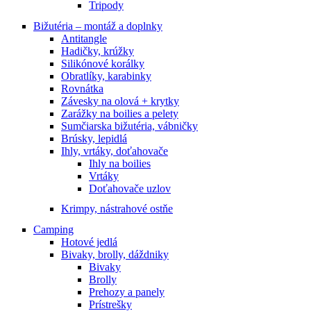
Tripody
Bižutéria – montáž a doplnky
Antitangle
Hadičky, krúžky
Silikónové korálky
Obratlíky, karabinky
Rovnátka
Závesky na olová + krytky
Zarážky na boilies a pelety
Sumčiarska bižutéria, vábničky
Brúsky, lepidlá
Ihly, vrtáky, doťahovače
Ihly na boilies
Vrtáky
Doťahovače uzlov
Krimpy, nástrahové ostňe
Camping
Hotové jedlá
Bivaky, brolly, dáždniky
Bivaky
Brolly
Prehozy a panely
Prístrešky