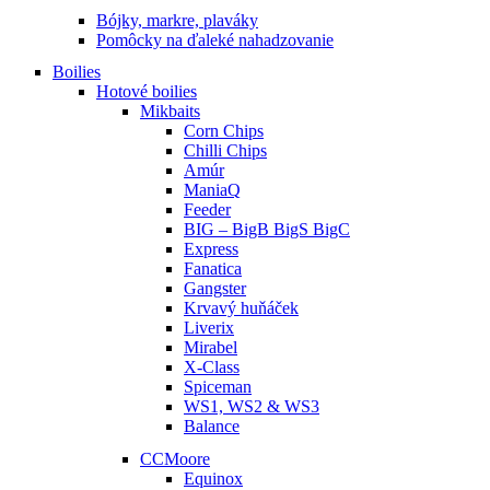
Bójky, markre, plaváky
Pomôcky na ďaleké nahadzovanie
Boilies
Hotové boilies
Mikbaits
Corn Chips
Chilli Chips
Amúr
ManiaQ
Feeder
BIG – BigB BigS BigC
Express
Fanatica
Gangster
Krvavý huňáček
Liverix
Mirabel
X-Class
Spiceman
WS1, WS2 & WS3
Balance
CCMoore
Equinox