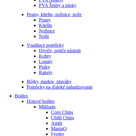
PVA Šnúry a pásky
Peany, kliešte, nožnice, nože
Peany
Kliešte
Nožnice
Nože
Vnadiace pomôcky
Drviče, poliče nástrah
Kobry
Lopaty
Praky
Rakety
Bójky, markre, plaváky
Pomôcky na ďaleké nahadzovanie
Boilies
Hotové boilies
Mikbaits
Corn Chips
Chilli Chips
Amúr
ManiaQ
Feeder