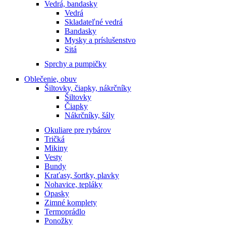
Vedrá, bandasky
Vedrá
Skladateľné vedrá
Bandasky
Mysky a príslušenstvo
Sitá
Sprchy a pumpičky
Oblečenie, obuv
Šiltovky, čiapky, nákrčníky
Šiltovky
Čiapky
Nákrčníky, šály
Okuliare pre rybárov
Tričká
Mikiny
Vesty
Bundy
Kraťasy, šortky, plavky
Nohavice, tepláky
Opasky
Zimné komplety
Termoprádlo
Ponožky