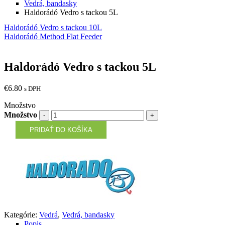
Vedrá, bandasky
Haldorádó Vedro s tackou 5L
Haldorádó Vedro s tackou 10L
Haldorádó Method Flat Feeder
Haldorádó Vedro s tackou 5L
€
6.80
s DPH
Množstvo
Množstvo
PRIDAŤ DO KOŠÍKA
Kategórie:
Vedrá
,
Vedrá, bandasky
Popis