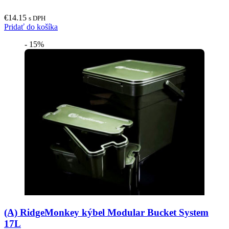
€
14.15
s DPH
Pridať do košíka
- 15%
(A) RidgeMonkey kýbel Modular Bucket System
17L