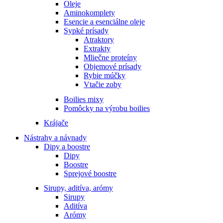
Oleje
Aminokomplety
Esencie a esenciálne oleje
Sypké prísady
Atraktory
Extrakty
Mliečne proteíny
Objemové prísady
Rybie múčky
Vtačie zoby
Boilies mixy
Pomôcky na výrobu boilies
Krájače
Nástrahy a návnady
Dipy a boostre
Dipy
Boostre
Sprejové boostre
Sirupy, aditíva, arómy
Sirupy
Aditíva
Arómy