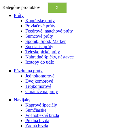
Kategórie produktov
X
Prúty
Kaprárske prúty
Prívlačové prúty
Feedrové, matchové prúty
Sumcové prúty
Spomb, Spod, Marker
Specialist prúty
Teleskopické prúty
Náhradné špičky, nástavce
Izotopy do udíc
Púzdra na prúty
Jednokomorové
Dvojkomorové
Trojkomorové
Chrániče na pruty
Navijaky
Kaprové špeciály
Sumčiarske
Voľnobežná brzda
Predná brzda
Zadná brzda