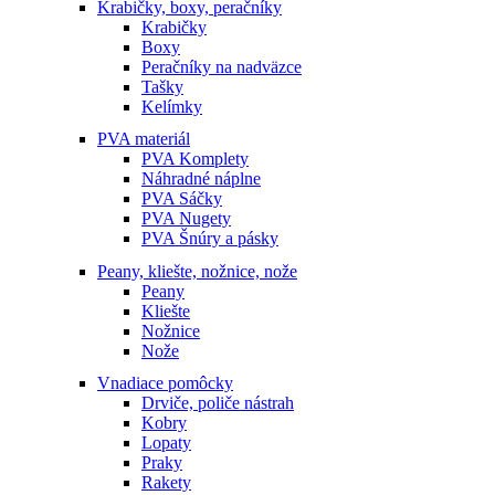
Krabičky, boxy, peračníky
Krabičky
Boxy
Peračníky na nadväzce
Tašky
Kelímky
PVA materiál
PVA Komplety
Náhradné náplne
PVA Sáčky
PVA Nugety
PVA Šnúry a pásky
Peany, kliešte, nožnice, nože
Peany
Kliešte
Nožnice
Nože
Vnadiace pomôcky
Drviče, poliče nástrah
Kobry
Lopaty
Praky
Rakety