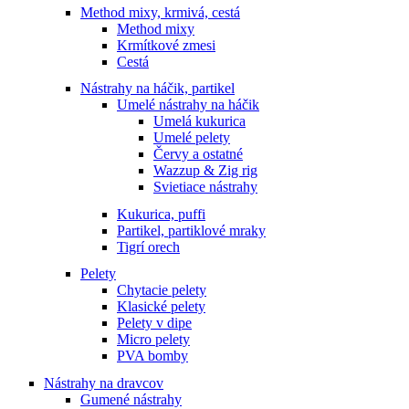
Method mixy, krmivá, cestá
Method mixy
Krmítkové zmesi
Cestá
Nástrahy na háčik, partikel
Umelé nástrahy na háčik
Umelá kukurica
Umelé pelety
Červy a ostatné
Wazzup & Zig rig
Svietiace nástrahy
Kukurica, puffi
Partikel, partiklové mraky
Tigrí orech
Pelety
Chytacie pelety
Klasické pelety
Pelety v dipe
Micro pelety
PVA bomby
Nástrahy na dravcov
Gumené nástrahy