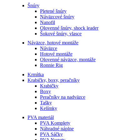
Šnúry
Pletené šnúry
Náväzcové šnúry
Nanofil
Olovenné šnúry, shock leader
Šokové šnúry, vlasce
Náväzce, hotové montáže
Náväzce
Hotové montáže
Olovenné náväzce, montáže
Ronnie Rig
Krmítka
Krabičky, boxy, peračníky
Krabičky
Boxy
Peračníky na nadväzce
Tašky
Kelímky
PVA materiál
PVA Komplety
Náhradné náplne
PVA Sáčky
PVA Nugety