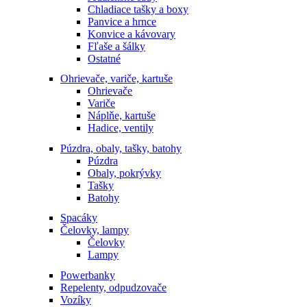
Chladiace tašky a boxy
Panvice a hrnce
Konvice a kávovary
Fľaše a šálky
Ostatné
Ohrievače, variče, kartuše
Ohrievače
Variče
Náplňe, kartuše
Hadice, ventily
Púzdra, obaly, tašky, batohy
Púzdra
Obaly, pokrývky
Tašky
Batohy
Spacáky
Čelovky, lampy
Čelovky
Lampy
Powerbanky
Repelenty, odpudzovače
Vozíky