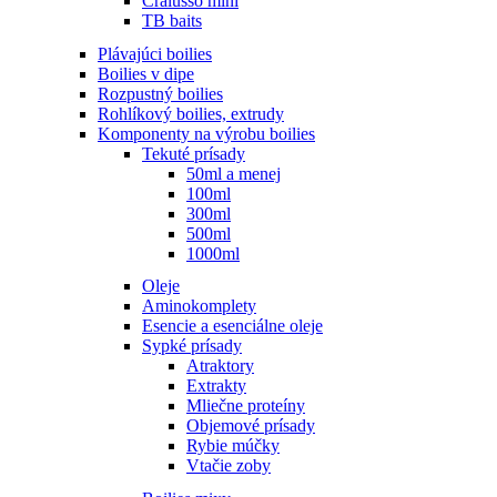
Cralusso mini
TB baits
Plávajúci boilies
Boilies v dipe
Rozpustný boilies
Rohlíkový boilies, extrudy
Komponenty na výrobu boilies
Tekuté prísady
50ml a menej
100ml
300ml
500ml
1000ml
Oleje
Aminokomplety
Esencie a esenciálne oleje
Sypké prísady
Atraktory
Extrakty
Mliečne proteíny
Objemové prísady
Rybie múčky
Vtačie zoby