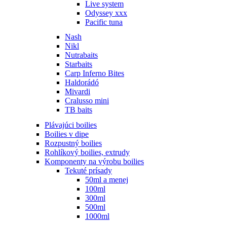
Live system
Odyssey xxx
Pacific tuna
Nash
Nikl
Nutrabaits
Starbaits
Carp Inferno Bites
Haldorádó
Mivardi
Cralusso mini
TB baits
Plávajúci boilies
Boilies v dipe
Rozpustný boilies
Rohlíkový boilies, extrudy
Komponenty na výrobu boilies
Tekuté prísady
50ml a menej
100ml
300ml
500ml
1000ml