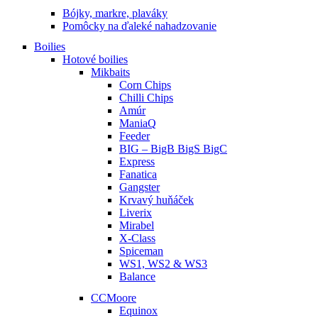
Bójky, markre, plaváky
Pomôcky na ďaleké nahadzovanie
Boilies
Hotové boilies
Mikbaits
Corn Chips
Chilli Chips
Amúr
ManiaQ
Feeder
BIG – BigB BigS BigC
Express
Fanatica
Gangster
Krvavý huňáček
Liverix
Mirabel
X-Class
Spiceman
WS1, WS2 & WS3
Balance
CCMoore
Equinox