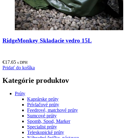
RidgeMonkey Skladacie vedro 15L
€
17.65
s DPH
Pridať do košíka
Kategórie produktov
Prúty
Kaprárske prúty
Prívlačové prúty
Feedrové, matchové prúty
Sumcové prúty
Spomb, Spod, Marker
Specialist prúty
Teleskopické prúty
Náhradné špičky, nástavce