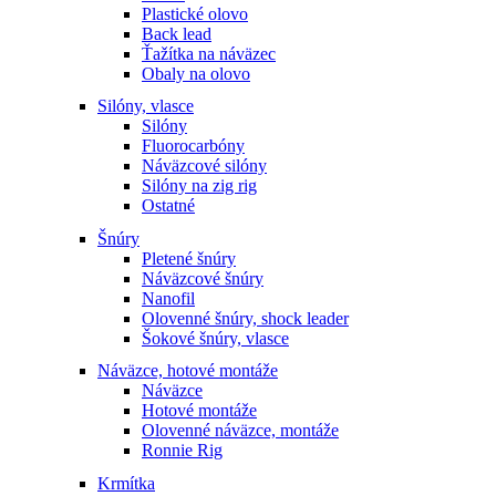
Plastické olovo
Back lead
Ťažítka na náväzec
Obaly na olovo
Silóny, vlasce
Silóny
Fluorocarbóny
Náväzcové silóny
Silóny na zig rig
Ostatné
Šnúry
Pletené šnúry
Náväzcové šnúry
Nanofil
Olovenné šnúry, shock leader
Šokové šnúry, vlasce
Náväzce, hotové montáže
Náväzce
Hotové montáže
Olovenné náväzce, montáže
Ronnie Rig
Krmítka