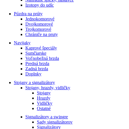
Izotopy do udíc
Púzdra na prúty
Jednokomorové
Dvojkomorové
Trojkomorové
Chrániče na pruty
Navijaky
Kaprové špeciály
Sumčiarske
Voľnobežná brzda
Predná brzda
Zadná brzda
Doplnky
Stojany a signalizátory
Stojany, hrazdy, vidličky
Stojany
Hrazdy
Vidličky
Ostatné
Signalizátory a swingre
Sady signalizátorov
Signalizátory