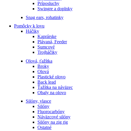
Príposluchy
Swingre a doplnky
Snag ears, rohatinky
Pomôcky k lovu
Háčiky
Kaprárske
Plávaná, Feeder
Sumcové
Trojháčiky
Olová, ťažítka
Broky
Olová
Plastické olovo
Back lead
Ťažítka na náväzec
Obaly na olovo
Silóny, vlasce
Silóny
Fluorocarbóny
Náväzcové silóny
Silóny na zig rig
Ostatné