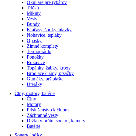
Okuliare pre rybárov
Tričká
Mikiny
Vesty
Bundy
Kraťasy, šortky, plavky
Nohavice, tepláky
Opasky
Zimné komplety
Termoprádlo
Ponožky
Rukavice
Topánky, žabky, kroxy
Brodiace čižmy, prsačky
Gumáky, pršiplášte
Uteráky
Člny, motory, batérie
Člny
Motory
Príslušenstvo k člnom
Záchranné vesty
Držiaky prútu, sonaru, kamery
Batérie
Sonary, loďky