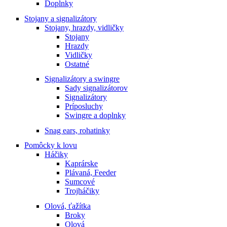
Doplnky
Stojany a signalizátory
Stojany, hrazdy, vidličky
Stojany
Hrazdy
Vidličky
Ostatné
Signalizátory a swingre
Sady signalizátorov
Signalizátory
Príposluchy
Swingre a doplnky
Snag ears, rohatinky
Pomôcky k lovu
Háčiky
Kaprárske
Plávaná, Feeder
Sumcové
Trojháčiky
Olová, ťažítka
Broky
Olová