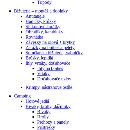
Tripody
Bižutéria – montáž a doplnky
Antitangle
Hadičky, krúžky
Silikónové korálky
Obratlíky, karabinky
Rovnátka
Závesky na olová + krytky
Zarážky na boilies a pelety
Sumčiarska bižutéria, vábničky
Brúsky, lepidlá
Ihly, vrtáky, doťahovače
Ihly na boilies
Vrtáky
Doťahovače uzlov
Krimpy, nástrahové ostňe
Camping
Hotové jedlá
Bivaky, brolly, dáždniky
Bivaky
Brolly
Prehozy a panely
Prístrešky