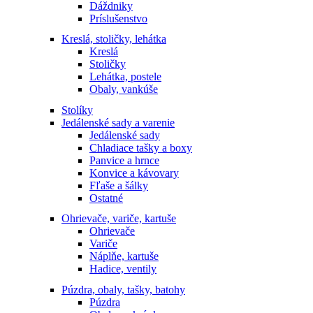
Dáždniky
Príslušenstvo
Kreslá, stoličky, lehátka
Kreslá
Stoličky
Lehátka, postele
Obaly, vankúše
Stolíky
Jedálenské sady a varenie
Jedálenské sady
Chladiace tašky a boxy
Panvice a hrnce
Konvice a kávovary
Fľaše a šálky
Ostatné
Ohrievače, variče, kartuše
Ohrievače
Variče
Náplňe, kartuše
Hadice, ventily
Púzdra, obaly, tašky, batohy
Púzdra