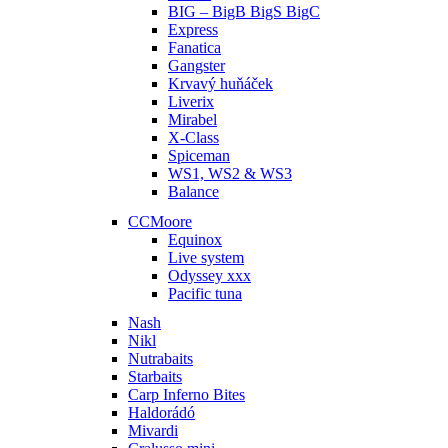
BIG – BigB BigS BigC
Express
Fanatica
Gangster
Krvavý huňáček
Liverix
Mirabel
X-Class
Spiceman
WS1, WS2 & WS3
Balance
CCMoore
Equinox
Live system
Odyssey xxx
Pacific tuna
Nash
Nikl
Nutrabaits
Starbaits
Carp Inferno Bites
Haldorádó
Mivardi