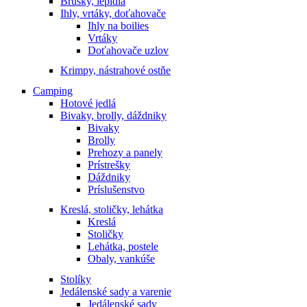
Brúsky, lepidlá
Ihly, vrtáky, doťahovače
Ihly na boilies
Vrtáky
Doťahovače uzlov
Krimpy, nástrahové ostňe
Camping
Hotové jedlá
Bivaky, brolly, dáždniky
Bivaky
Brolly
Prehozy a panely
Prístrešky
Dáždniky
Príslušenstvo
Kreslá, stoličky, lehátka
Kreslá
Stoličky
Lehátka, postele
Obaly, vankúše
Stolíky
Jedálenské sady a varenie
Jedálenské sady