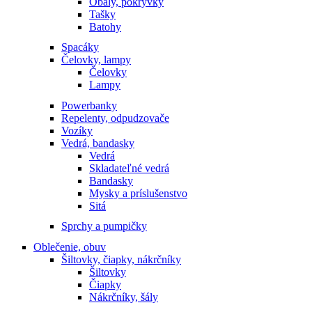
Obaly, pokrývky
Tašky
Batohy
Spacáky
Čelovky, lampy
Čelovky
Lampy
Powerbanky
Repelenty, odpudzovače
Vozíky
Vedrá, bandasky
Vedrá
Skladateľné vedrá
Bandasky
Mysky a príslušenstvo
Sitá
Sprchy a pumpičky
Oblečenie, obuv
Šiltovky, čiapky, nákrčníky
Šiltovky
Čiapky
Nákrčníky, šály