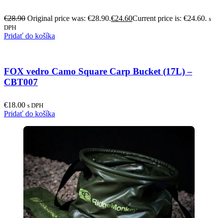
€
28.90
Original price was: €28.90.
€
24.60
Current price is: €24.60.
s
DPH
Pridať do košíka
FOX vedro Camo Square Carp Bucket (17L) –
CBT007
€
18.00
s DPH
Pridať do košíka