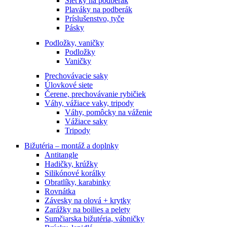
Sieťky na podberák
Plaváky na podberák
Príslušenstvo, tyče
Pásky
Podložky, vaničky
Podložky
Vaničky
Prechovávacie saky
Úlovkové siete
Čerene, prechovávanie rybičiek
Váhy, vážiace vaky, tripody
Váhy, pomôcky na váženie
Vážiace saky
Tripody
Bižutéria – montáž a doplnky
Antitangle
Hadičky, krúžky
Silikónové korálky
Obratlíky, karabinky
Rovnátka
Závesky na olová + krytky
Zarážky na boilies a pelety
Sumčiarska bižutéria, vábničky