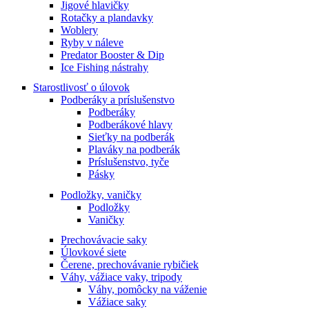
Jigové hlavičky
Rotačky a plandavky
Woblery
Ryby v náleve
Predator Booster & Dip
Ice Fishing nástrahy
Starostlivosť o úlovok
Podberáky a príslušenstvo
Podberáky
Podberákové hlavy
Sieťky na podberák
Plaváky na podberák
Príslušenstvo, tyče
Pásky
Podložky, vaničky
Podložky
Vaničky
Prechovávacie saky
Úlovkové siete
Čerene, prechovávanie rybičiek
Váhy, vážiace vaky, tripody
Váhy, pomôcky na váženie
Vážiace saky