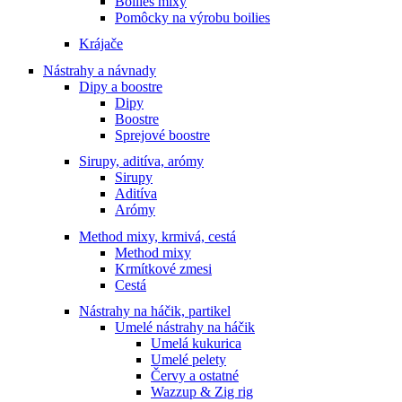
Boilies mixy
Pomôcky na výrobu boilies
Krájače
Nástrahy a návnady
Dipy a boostre
Dipy
Boostre
Sprejové boostre
Sirupy, aditíva, arómy
Sirupy
Aditíva
Arómy
Method mixy, krmivá, cestá
Method mixy
Krmítkové zmesi
Cestá
Nástrahy na háčik, partikel
Umelé nástrahy na háčik
Umelá kukurica
Umelé pelety
Červy a ostatné
Wazzup & Zig rig