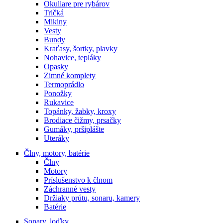
Okuliare pre rybárov
Tričká
Mikiny
Vesty
Bundy
Kraťasy, šortky, plavky
Nohavice, tepláky
Opasky
Zimné komplety
Termoprádlo
Ponožky
Rukavice
Topánky, žabky, kroxy
Brodiace čižmy, prsačky
Gumáky, pršiplášte
Uteráky
Člny, motory, batérie
Člny
Motory
Príslušenstvo k člnom
Záchranné vesty
Držiaky prútu, sonaru, kamery
Batérie
Sonary, loďky