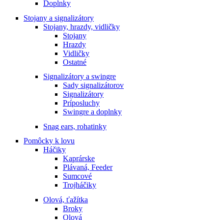
Doplnky
Stojany a signalizátory
Stojany, hrazdy, vidličky
Stojany
Hrazdy
Vidličky
Ostatné
Signalizátory a swingre
Sady signalizátorov
Signalizátory
Príposluchy
Swingre a doplnky
Snag ears, rohatinky
Pomôcky k lovu
Háčiky
Kaprárske
Plávaná, Feeder
Sumcové
Trojháčiky
Olová, ťažítka
Broky
Olová