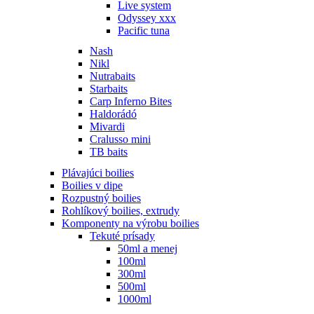
Live system
Odyssey xxx
Pacific tuna
Nash
Nikl
Nutrabaits
Starbaits
Carp Inferno Bites
Haldorádó
Mivardi
Cralusso mini
TB baits
Plávajúci boilies
Boilies v dipe
Rozpustný boilies
Rohlíkový boilies, extrudy
Komponenty na výrobu boilies
Tekuté prísady
50ml a menej
100ml
300ml
500ml
1000ml