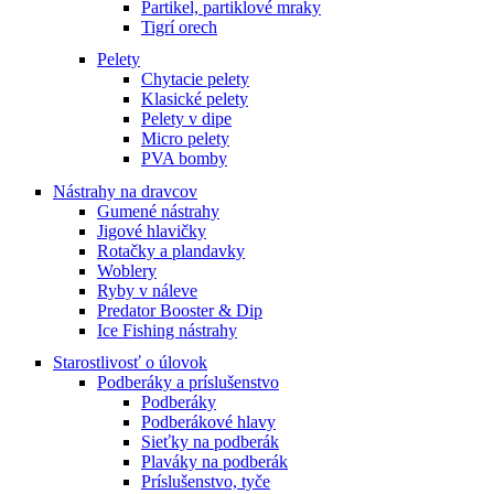
Partikel, partiklové mraky
Tigrí orech
Pelety
Chytacie pelety
Klasické pelety
Pelety v dipe
Micro pelety
PVA bomby
Nástrahy na dravcov
Gumené nástrahy
Jigové hlavičky
Rotačky a plandavky
Woblery
Ryby v náleve
Predator Booster & Dip
Ice Fishing nástrahy
Starostlivosť o úlovok
Podberáky a príslušenstvo
Podberáky
Podberákové hlavy
Sieťky na podberák
Plaváky na podberák
Príslušenstvo, tyče