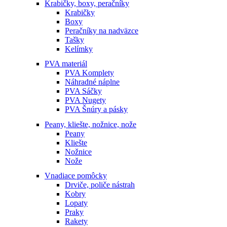
Krabičky, boxy, peračníky
Krabičky
Boxy
Peračníky na nadväzce
Tašky
Kelímky
PVA materiál
PVA Komplety
Náhradné náplne
PVA Sáčky
PVA Nugety
PVA Šnúry a pásky
Peany, kliešte, nožnice, nože
Peany
Kliešte
Nožnice
Nože
Vnadiace pomôcky
Drviče, poliče nástrah
Kobry
Lopaty
Praky
Rakety