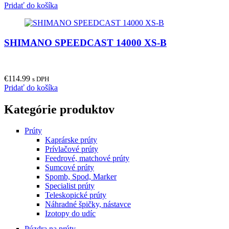
Pridať do košíka
SHIMANO SPEEDCAST 14000 XS-B
€
114.99
s DPH
Pridať do košíka
Kategórie produktov
Prúty
Kaprárske prúty
Prívlačové prúty
Feedrové, matchové prúty
Sumcové prúty
Spomb, Spod, Marker
Specialist prúty
Teleskopické prúty
Náhradné špičky, nástavce
Izotopy do udíc
Púzdra na prúty