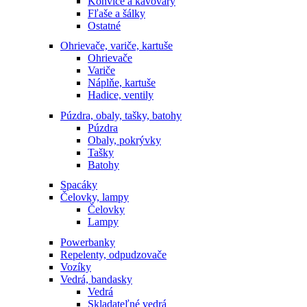
Konvice a kávovary
Fľaše a šálky
Ostatné
Ohrievače, variče, kartuše
Ohrievače
Variče
Náplňe, kartuše
Hadice, ventily
Púzdra, obaly, tašky, batohy
Púzdra
Obaly, pokrývky
Tašky
Batohy
Spacáky
Čelovky, lampy
Čelovky
Lampy
Powerbanky
Repelenty, odpudzovače
Vozíky
Vedrá, bandasky
Vedrá
Skladateľné vedrá