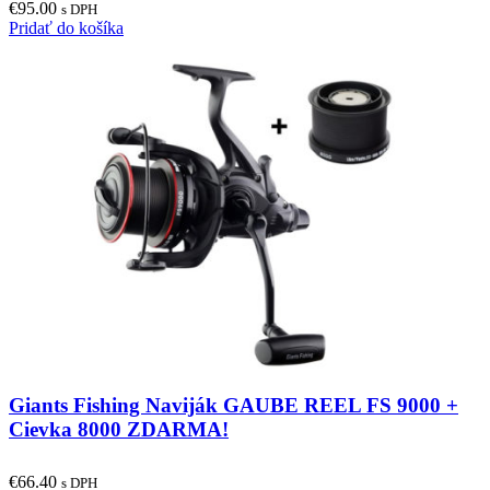
€
95.00
be
s DPH
Pridať do košíka
chosen
on
the
product
page
Giants Fishing Naviják GAUBE REEL FS 9000 +
Cievka 8000 ZDARMA!
€
66.40
s DPH