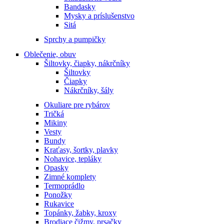
Bandasky
Mysky a príslušenstvo
Sitá
Sprchy a pumpičky
Oblečenie, obuv
Šiltovky, čiapky, nákrčníky
Šiltovky
Čiapky
Nákrčníky, šály
Okuliare pre rybárov
Tričká
Mikiny
Vesty
Bundy
Kraťasy, šortky, plavky
Nohavice, tepláky
Opasky
Zimné komplety
Termoprádlo
Ponožky
Rukavice
Topánky, žabky, kroxy
Brodiace čižmy, prsačky