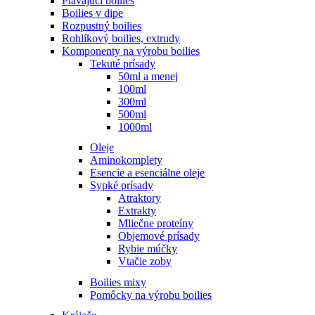
Plávajúci boilies
Boilies v dipe
Rozpustný boilies
Rohlíkový boilies, extrudy
Komponenty na výrobu boilies
Tekuté prísady
50ml a menej
100ml
300ml
500ml
1000ml
Oleje
Aminokomplety
Esencie a esenciálne oleje
Sypké prísady
Atraktory
Extrakty
Mliečne proteíny
Objemové prísady
Rybie múčky
Vtačie zoby
Boilies mixy
Pomôcky na výrobu boilies