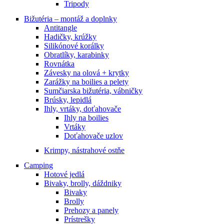
Tripody
Bižutéria – montáž a doplnky
Antitangle
Hadičky, krúžky
Silikónové korálky
Obratlíky, karabinky
Rovnátka
Závesky na olová + krytky
Zarážky na boilies a pelety
Sumčiarska bižutéria, vábničky
Brúsky, lepidlá
Ihly, vrtáky, doťahovače
Ihly na boilies
Vrtáky
Doťahovače uzlov
Krimpy, nástrahové ostňe
Camping
Hotové jedlá
Bivaky, brolly, dáždniky
Bivaky
Brolly
Prehozy a panely
Prístrešky