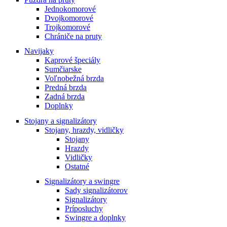
Jednokomorové
Dvojkomorové
Trojkomorové
Chrániče na pruty
Navijaky
Kaprové špeciály
Sumčiarske
Voľnobežná brzda
Predná brzda
Zadná brzda
Doplnky
Stojany a signalizátory
Stojany, hrazdy, vidličky
Stojany
Hrazdy
Vidličky
Ostatné
Signalizátory a swingre
Sady signalizátorov
Signalizátory
Príposluchy
Swingre a doplnky