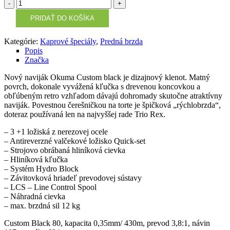
Množstvo
PRIDAŤ DO KOŠÍKA
Kategórie:
Kaprové špeciály
,
Predná brzda
Popis
Značka
Nový naviják Okuma Custom black je dizajnový klenot. Matný
povrch, dokonale vyvážená kľučka s drevenou koncovkou a
obľúbeným retro vzhľadom dávajú dohromady skutočne atraktívny
naviják. Povestnou čerešničkou na torte je špičková „rýchlobrzda“,
doteraz používaná len na najvyššej rade Trio Rex.
– 3 +1 ložiská z nerezovej ocele
– Antireverzné valčekové ložisko Quick-set
– Strojovo obrábaná hliníková cievka
– Hliníková kľučka
– Systém Hydro Block
– Závitovková hriadeľ prevodovej sústavy
– LCS – Line Control Spool
– Náhradná cievka
– max. brzdná sil 12 kg
Custom Black 80, kapacita 0,35mm/ 430m, prevod 3,8:1, návin