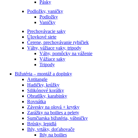
Pásky
Podložky, vaničky
Podložky
Vaničky
Prechovávacie saky
Úlovkové siete
Čerene, prechovávanie rybičiek
Váhy, vážiace vaky, tripody
Váhy, pomôcky na váženie
Vážiace saky
Tripody
Bižutéria – montáž a doplnky
Antitangle
Hadičky, krúžky
Silikónové korálky
Obratlíky, karabinky
Rovnátka
Závesky na olová + krytky
Zarážky na boilies a pelety
Sumčiarska bižutéria, vábničky
Brúsky, lepidlá
Ihly, vrtáky, doťahovače
Ihly na boilies