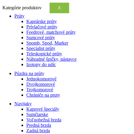
Kategórie produktov
X
Prúty
Kaprárske prúty
Prívlačové prúty
Feedrové, matchové prúty
Sumcové prúty
Spomb, Spod, Marker
Specialist prúty
Teleskopické prúty
Náhradné špičky, nástavce
Izotopy do udíc
Púzdra na prúty
Jednokomorové
Dvojkomorové
Trojkomorové
Chrániče na pruty
Navijaky
Kaprové špeciály
Sumčiarske
Voľnobežná brzda
Predná brzda
Zadná brzda