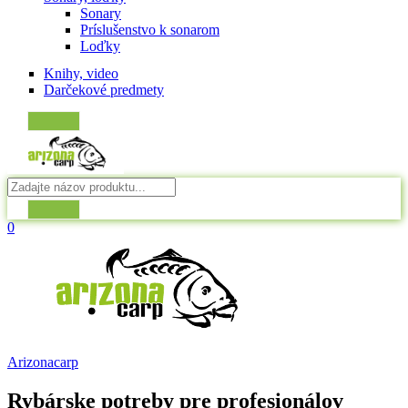
Sonary
Príslušenstvo k sonarom
Loďky
Knihy, video
Darčekové predmety
0
Arizonacarp
Rybárske potreby pre profesionálov