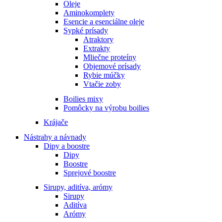
Oleje
Aminokomplety
Esencie a esenciálne oleje
Sypké prísady
Atraktory
Extrakty
Mliečne proteíny
Objemové prísady
Rybie múčky
Vtačie zoby
Boilies mixy
Pomôcky na výrobu boilies
Krájače
Nástrahy a návnady
Dipy a boostre
Dipy
Boostre
Sprejové boostre
Sirupy, aditíva, arómy
Sirupy
Aditíva
Arómy