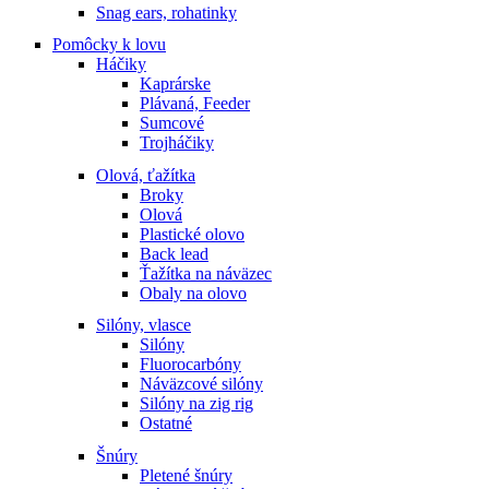
Snag ears, rohatinky
Pomôcky k lovu
Háčiky
Kaprárske
Plávaná, Feeder
Sumcové
Trojháčiky
Olová, ťažítka
Broky
Olová
Plastické olovo
Back lead
Ťažítka na náväzec
Obaly na olovo
Silóny, vlasce
Silóny
Fluorocarbóny
Náväzcové silóny
Silóny na zig rig
Ostatné
Šnúry
Pletené šnúry