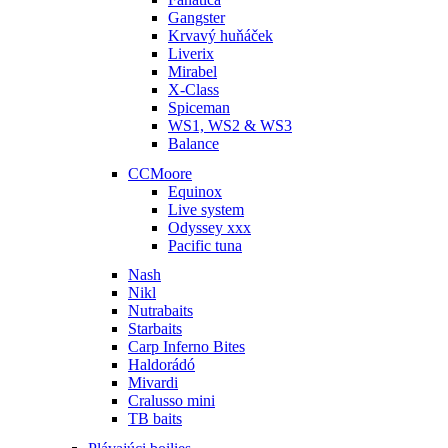
Gangster
Krvavý huňáček
Liverix
Mirabel
X-Class
Spiceman
WS1, WS2 & WS3
Balance
CCMoore
Equinox
Live system
Odyssey xxx
Pacific tuna
Nash
Nikl
Nutrabaits
Starbaits
Carp Inferno Bites
Haldorádó
Mivardi
Cralusso mini
TB baits