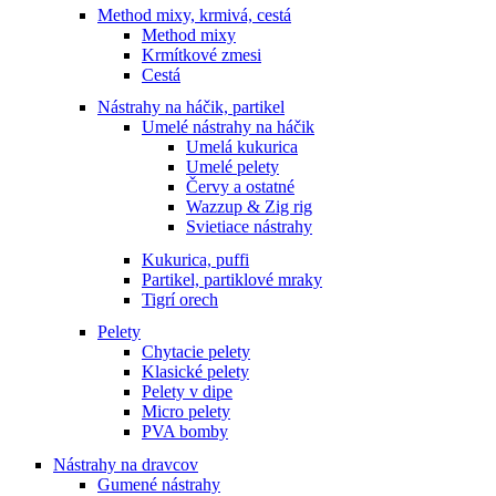
Method mixy, krmivá, cestá
Method mixy
Krmítkové zmesi
Cestá
Nástrahy na háčik, partikel
Umelé nástrahy na háčik
Umelá kukurica
Umelé pelety
Červy a ostatné
Wazzup & Zig rig
Svietiace nástrahy
Kukurica, puffi
Partikel, partiklové mraky
Tigrí orech
Pelety
Chytacie pelety
Klasické pelety
Pelety v dipe
Micro pelety
PVA bomby
Nástrahy na dravcov
Gumené nástrahy