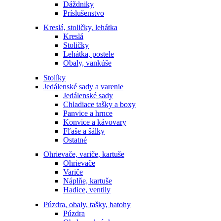
Dáždniky
Príslušenstvo
Kreslá, stoličky, lehátka
Kreslá
Stoličky
Lehátka, postele
Obaly, vankúše
Stolíky
Jedálenské sady a varenie
Jedálenské sady
Chladiace tašky a boxy
Panvice a hrnce
Konvice a kávovary
Fľaše a šálky
Ostatné
Ohrievače, variče, kartuše
Ohrievače
Variče
Náplňe, kartuše
Hadice, ventily
Púzdra, obaly, tašky, batohy
Púzdra