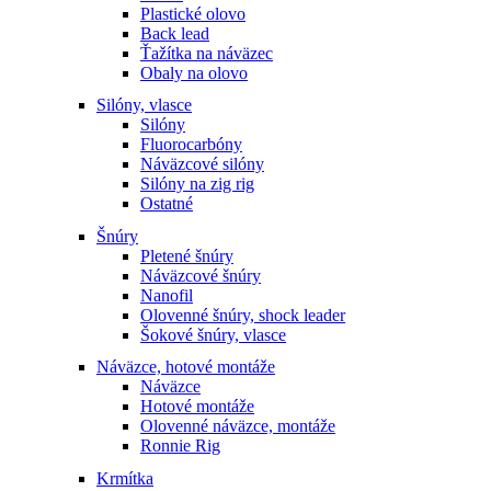
Plastické olovo
Back lead
Ťažítka na náväzec
Obaly na olovo
Silóny, vlasce
Silóny
Fluorocarbóny
Náväzcové silóny
Silóny na zig rig
Ostatné
Šnúry
Pletené šnúry
Náväzcové šnúry
Nanofil
Olovenné šnúry, shock leader
Šokové šnúry, vlasce
Náväzce, hotové montáže
Náväzce
Hotové montáže
Olovenné náväzce, montáže
Ronnie Rig
Krmítka