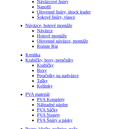
Náväzcové šnúry
Nanofil
Olovenné šnúry, shock leader
Šokové šnúry, vlasce
Náväzce, hotové montáže
Náväzce
Hotové montáže
Olovenné náväzce, montáže
Ronnie Rig
Krmítka
Krabičky, boxy, peračníky
Krabičky
Boxy
Peračníky na nadväzce
Tašky
Kelímky
PVA materiál
PVA Komplety
Náhradné náplne
PVA Sáčky
PVA Nugety
PVA Šnúry a pásky
Peany, kliešte, nožnice, nože