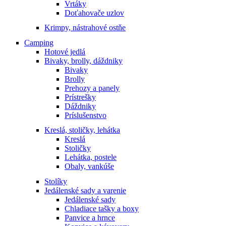
Vrtáky
Doťahovače uzlov
Krimpy, nástrahové ostňe
Camping
Hotové jedlá
Bivaky, brolly, dáždniky
Bivaky
Brolly
Prehozy a panely
Prístrešky
Dáždniky
Príslušenstvo
Kreslá, stoličky, lehátka
Kreslá
Stoličky
Lehátka, postele
Obaly, vankúše
Stolíky
Jedálenské sady a varenie
Jedálenské sady
Chladiace tašky a boxy
Panvice a hrnce