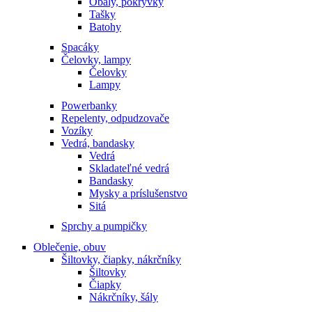
Obaly, pokrývky
Tašky
Batohy
Spacáky
Čelovky, lampy
Čelovky
Lampy
Powerbanky
Repelenty, odpudzovače
Vozíky
Vedrá, bandasky
Vedrá
Skladateľné vedrá
Bandasky
Mysky a príslušenstvo
Sitá
Sprchy a pumpičky
Oblečenie, obuv
Šiltovky, čiapky, nákrčníky
Šiltovky
Čiapky
Nákrčníky, šály