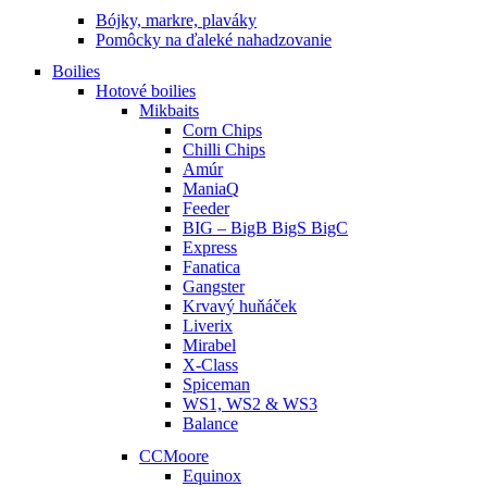
Bójky, markre, plaváky
Pomôcky na ďaleké nahadzovanie
Boilies
Hotové boilies
Mikbaits
Corn Chips
Chilli Chips
Amúr
ManiaQ
Feeder
BIG – BigB BigS BigC
Express
Fanatica
Gangster
Krvavý huňáček
Liverix
Mirabel
X-Class
Spiceman
WS1, WS2 & WS3
Balance
CCMoore
Equinox