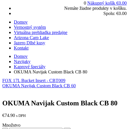
0
Nákupný košík
€
0.00
Nemáte žiadne produkty v košíku.
Spolu:
€
0.00
Domov
Vernostný systém
Virtuálna prehliadka predajne
Arizona Carp Lake
Jazero Dlhé kusy
Kontakt
Domov
Navijaky
Kaprové špeciály
OKUMA Navijak Custom Black CB 80
FOX 17L Bucket Insert - CBT009
OKUMA Navijak Custom Black CB 60
OKUMA Navijak Custom Black CB 80
€
74.90
s DPH
Množstvo