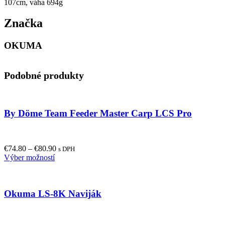
107cm, váha 694g
Značka
OKUMA
Podobné produkty
By Döme Team Feeder Master Carp LCS Pro
€
74.80
–
€
80.90
s DPH
This
Výber možností
product
has
multiple
Okuma LS-8K Naviják
variants.
The
options
may