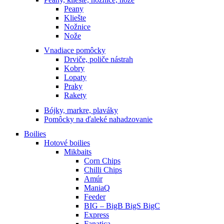
Peany
Kliešte
Nožnice
Nože
Vnadiace pomôcky
Drviče, poliče nástrah
Kobry
Lopaty
Praky
Rakety
Bójky, markre, plaváky
Pomôcky na ďaleké nahadzovanie
Boilies
Hotové boilies
Mikbaits
Corn Chips
Chilli Chips
Amúr
ManiaQ
Feeder
BIG – BigB BigS BigC
Express
Fanatica