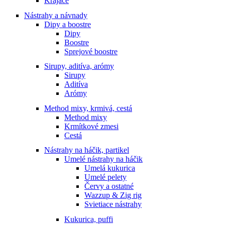
Krájače
Nástrahy a návnady
Dipy a boostre
Dipy
Boostre
Sprejové boostre
Sirupy, aditíva, arómy
Sirupy
Aditíva
Arómy
Method mixy, krmivá, cestá
Method mixy
Krmítkové zmesi
Cestá
Nástrahy na háčik, partikel
Umelé nástrahy na háčik
Umelá kukurica
Umelé pelety
Červy a ostatné
Wazzup & Zig rig
Svietiace nástrahy
Kukurica, puffi