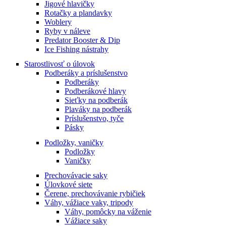
Jigové hlavičky
Rotačky a plandavky
Woblery
Ryby v náleve
Predator Booster & Dip
Ice Fishing nástrahy
Starostlivosť o úlovok
Podberáky a príslušenstvo
Podberáky
Podberákové hlavy
Sieťky na podberák
Plaváky na podberák
Príslušenstvo, tyče
Pásky
Podložky, vaničky
Podložky
Vaničky
Prechovávacie saky
Úlovkové siete
Čerene, prechovávanie rybičiek
Váhy, vážiace vaky, tripody
Váhy, pomôcky na váženie
Vážiace saky