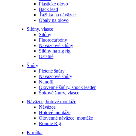
Plastické olovo
Back lead
Ťažítka na náväzec
Obaly na olovo
Silóny, vlasce
Silóny
Fluorocarbóny
Náväzcové silóny
Silóny na zig rig
Ostatné
Šnúry
Pletené šnúry
Náväzcové šnúry
Nanofil
Olovenné šnúry, shock leader
Šokové šnúry, vlasce
Náväzce, hotové montáže
Náväzce
Hotové montáže
Olovenné náväzce, montáže
Ronnie Rig
Krmítka