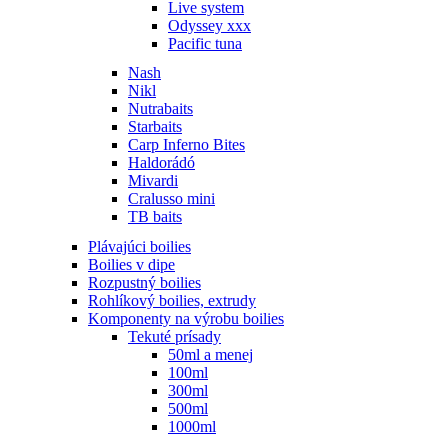
Live system
Odyssey xxx
Pacific tuna
Nash
Nikl
Nutrabaits
Starbaits
Carp Inferno Bites
Haldorádó
Mivardi
Cralusso mini
TB baits
Plávajúci boilies
Boilies v dipe
Rozpustný boilies
Rohlíkový boilies, extrudy
Komponenty na výrobu boilies
Tekuté prísady
50ml a menej
100ml
300ml
500ml
1000ml