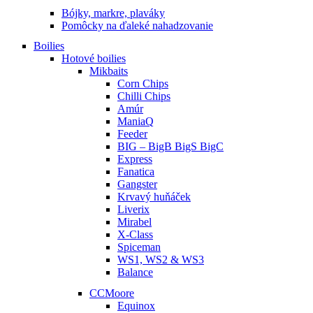
Bójky, markre, plaváky
Pomôcky na ďaleké nahadzovanie
Boilies
Hotové boilies
Mikbaits
Corn Chips
Chilli Chips
Amúr
ManiaQ
Feeder
BIG – BigB BigS BigC
Express
Fanatica
Gangster
Krvavý huňáček
Liverix
Mirabel
X-Class
Spiceman
WS1, WS2 & WS3
Balance
CCMoore
Equinox