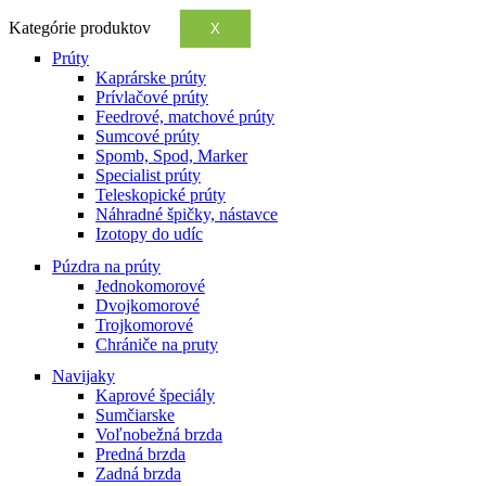
Kategórie produktov
X
Prúty
Kaprárske prúty
Prívlačové prúty
Feedrové, matchové prúty
Sumcové prúty
Spomb, Spod, Marker
Specialist prúty
Teleskopické prúty
Náhradné špičky, nástavce
Izotopy do udíc
Púzdra na prúty
Jednokomorové
Dvojkomorové
Trojkomorové
Chrániče na pruty
Navijaky
Kaprové špeciály
Sumčiarske
Voľnobežná brzda
Predná brzda
Zadná brzda