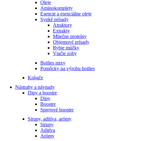
Oleje
Aminokomplety
Esencie a esenciálne oleje
Sypké prísady
Atraktory
Extrakty
Mliečne proteíny
Objemové prísady
Rybie múčky
Vtačie zoby
Boilies mixy
Pomôcky na výrobu boilies
Krájače
Nástrahy a návnady
Dipy a boostre
Dipy
Boostre
Sprejové boostre
Sirupy, aditíva, arómy
Sirupy
Aditíva
Arómy