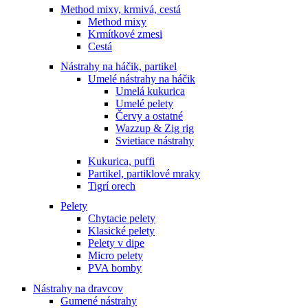
Method mixy, krmivá, cestá
Method mixy
Krmítkové zmesi
Cestá
Nástrahy na háčik, partikel
Umelé nástrahy na háčik
Umelá kukurica
Umelé pelety
Červy a ostatné
Wazzup & Zig rig
Svietiace nástrahy
Kukurica, puffi
Partikel, partiklové mraky
Tigrí orech
Pelety
Chytacie pelety
Klasické pelety
Pelety v dipe
Micro pelety
PVA bomby
Nástrahy na dravcov
Gumené nástrahy