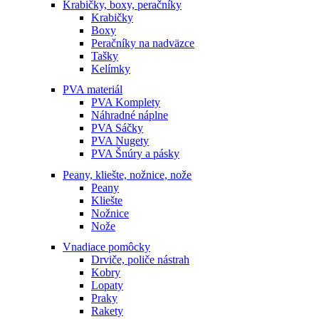
Krabičky, boxy, peračníky
Krabičky
Boxy
Peračníky na nadväzce
Tašky
Kelímky
PVA materiál
PVA Komplety
Náhradné náplne
PVA Sáčky
PVA Nugety
PVA Šnúry a pásky
Peany, kliešte, nožnice, nože
Peany
Kliešte
Nožnice
Nože
Vnadiace pomôcky
Drviče, poliče nástrah
Kobry
Lopaty
Praky
Rakety