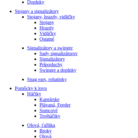
Doplnky
Stojany a signalizátory
Stojany, hrazdy, vidličky
Stojany
Hrazdy
Vidličky
Ostatné
Signalizátory a swingre
Sady signalizátorov
Signalizátory
Príposluchy
Swingre a doplnky
Snag ears, rohatinky
Pomôcky k lovu
Háčiky
Kaprárske
Plávaná, Feeder
Sumcové
Trojháčiky
Olová, ťažítka
Broky
Olová