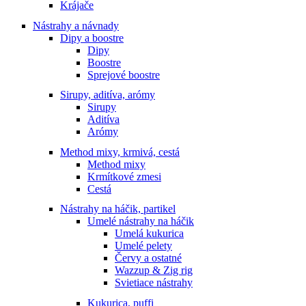
Krájače
Nástrahy a návnady
Dipy a boostre
Dipy
Boostre
Sprejové boostre
Sirupy, aditíva, arómy
Sirupy
Aditíva
Arómy
Method mixy, krmivá, cestá
Method mixy
Krmítkové zmesi
Cestá
Nástrahy na háčik, partikel
Umelé nástrahy na háčik
Umelá kukurica
Umelé pelety
Červy a ostatné
Wazzup & Zig rig
Svietiace nástrahy
Kukurica, puffi