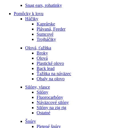
Snag ears, rohatinky
Pomôcky k lovu
Háčiky
Kaprárske
Plávaná, Feeder
Sumcové
Trojháčiky
Olová, ťažítka
Broky
Olová
Plastické olovo
Back lead
Ťažítka na náväzec
Obaly na olovo
Silóny, vlasce
Silóny
Fluorocarbóny
Náväzcové silóny
Silóny na zig rig
Ostatné
Šnúry
Pletené šnúry