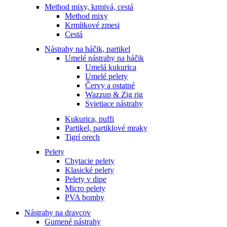
Method mixy, krmivá, cestá
Method mixy
Krmítkové zmesi
Cestá
Nástrahy na háčik, partikel
Umelé nástrahy na háčik
Umelá kukurica
Umelé pelety
Červy a ostatné
Wazzup & Zig rig
Svietiace nástrahy
Kukurica, puffi
Partikel, partiklové mraky
Tigrí orech
Pelety
Chytacie pelety
Klasické pelety
Pelety v dipe
Micro pelety
PVA bomby
Nástrahy na dravcov
Gumené nástrahy