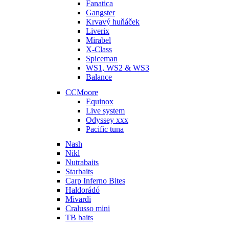
Fanatica
Gangster
Krvavý huňáček
Liverix
Mirabel
X-Class
Spiceman
WS1, WS2 & WS3
Balance
CCMoore
Equinox
Live system
Odyssey xxx
Pacific tuna
Nash
Nikl
Nutrabaits
Starbaits
Carp Inferno Bites
Haldorádó
Mivardi
Cralusso mini
TB baits