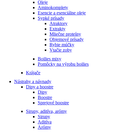
Oleje
Aminokomplety
Esencie a esenciálne oleje
Sypké prísady
Atraktory
Extrakty
Mliečne proteíny
Objemové prísady
Rybie múčky
Vtačie zoby
Boilies mixy
Pomôcky na výrobu boilies
Krájače
Nástrahy a návnady
Dipy a boostre
Dipy
Boostre
Sprejové boostre
Sirupy, aditíva, arómy
Sirupy
Aditíva
Arómy