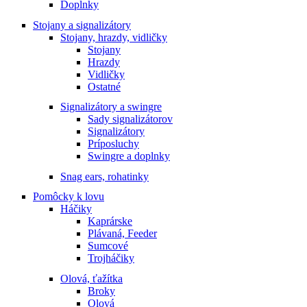
Doplnky
Stojany a signalizátory
Stojany, hrazdy, vidličky
Stojany
Hrazdy
Vidličky
Ostatné
Signalizátory a swingre
Sady signalizátorov
Signalizátory
Príposluchy
Swingre a doplnky
Snag ears, rohatinky
Pomôcky k lovu
Háčiky
Kaprárske
Plávaná, Feeder
Sumcové
Trojháčiky
Olová, ťažítka
Broky
Olová