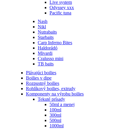
Live system
Odyssey xxx
Pacific tuna
Nash
Nikl
Nutrabaits
Starbaits
Carp Inferno Bites
Haldorádó
Mivardi
Cralusso mini
TB baits
Plávajúci boilies
Boilies v dipe
Rozpustný boilies
Rohlíkový boilies, extrudy
Komponenty na výrobu boilies
Tekuté prísady
50ml a menej
100ml
300ml
500ml
1000ml