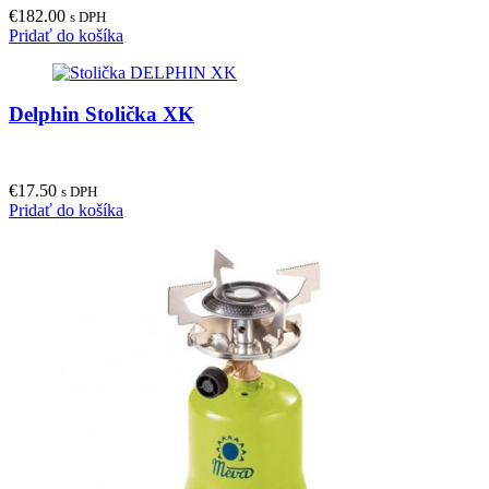
€
182.00
s DPH
Pridať do košíka
Delphin Stolička XK
€
17.50
s DPH
Pridať do košíka