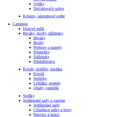
Vrtáky
Doťahovače uzlov
Krimpy, nástrahové ostňe
Camping
Hotové jedlá
Bivaky, brolly, dáždniky
Bivaky
Brolly
Prehozy a panely
Prístrešky
Dáždniky
Príslušenstvo
Kreslá, stoličky, lehátka
Kreslá
Stoličky
Lehátka, postele
Obaly, vankúše
Stolíky
Jedálenské sady a varenie
Jedálenské sady
Chladiace tašky a boxy
Panvice a hrnce