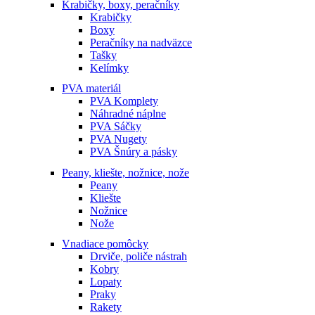
Krabičky, boxy, peračníky
Krabičky
Boxy
Peračníky na nadväzce
Tašky
Kelímky
PVA materiál
PVA Komplety
Náhradné náplne
PVA Sáčky
PVA Nugety
PVA Šnúry a pásky
Peany, kliešte, nožnice, nože
Peany
Kliešte
Nožnice
Nože
Vnadiace pomôcky
Drviče, poliče nástrah
Kobry
Lopaty
Praky
Rakety