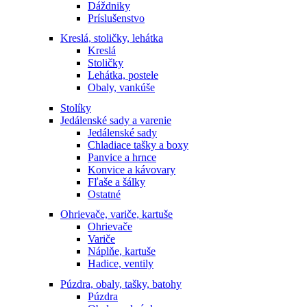
Dáždniky
Príslušenstvo
Kreslá, stoličky, lehátka
Kreslá
Stoličky
Lehátka, postele
Obaly, vankúše
Stolíky
Jedálenské sady a varenie
Jedálenské sady
Chladiace tašky a boxy
Panvice a hrnce
Konvice a kávovary
Fľaše a šálky
Ostatné
Ohrievače, variče, kartuše
Ohrievače
Variče
Náplňe, kartuše
Hadice, ventily
Púzdra, obaly, tašky, batohy
Púzdra