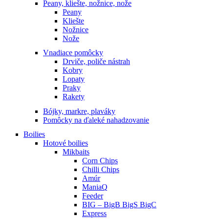
Peany, kliešte, nožnice, nože
Peany
Kliešte
Nožnice
Nože
Vnadiace pomôcky
Drviče, poliče nástrah
Kobry
Lopaty
Praky
Rakety
Bójky, markre, plaváky
Pomôcky na ďaleké nahadzovanie
Boilies
Hotové boilies
Mikbaits
Corn Chips
Chilli Chips
Amúr
ManiaQ
Feeder
BIG – BigB BigS BigC
Express