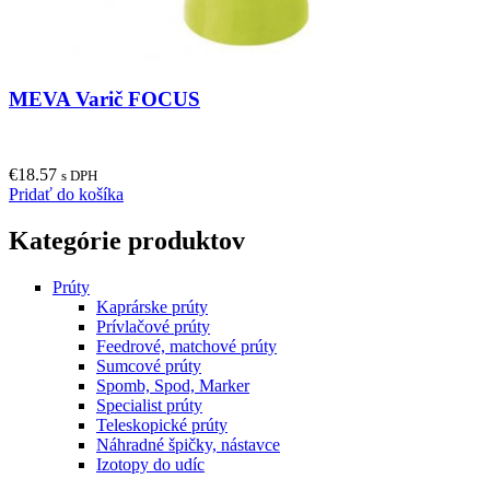
MEVA Varič FOCUS
€
18.57
s DPH
Pridať do košíka
Kategórie produktov
Prúty
Kaprárske prúty
Prívlačové prúty
Feedrové, matchové prúty
Sumcové prúty
Spomb, Spod, Marker
Specialist prúty
Teleskopické prúty
Náhradné špičky, nástavce
Izotopy do udíc