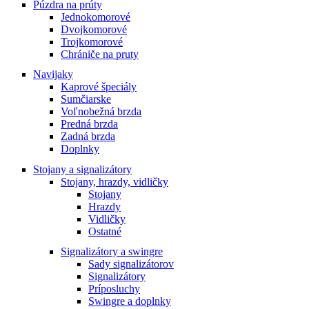
Púzdra na prúty
Jednokomorové
Dvojkomorové
Trojkomorové
Chrániče na pruty
Navijaky
Kaprové špeciály
Sumčiarske
Voľnobežná brzda
Predná brzda
Zadná brzda
Doplnky
Stojany a signalizátory
Stojany, hrazdy, vidličky
Stojany
Hrazdy
Vidličky
Ostatné
Signalizátory a swingre
Sady signalizátorov
Signalizátory
Príposluchy
Swingre a doplnky