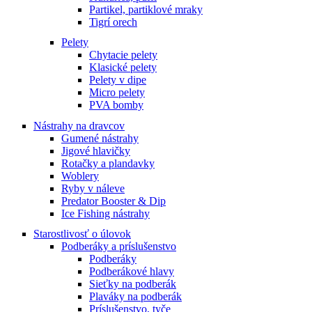
Partikel, partiklové mraky
Tigrí orech
Pelety
Chytacie pelety
Klasické pelety
Pelety v dipe
Micro pelety
PVA bomby
Nástrahy na dravcov
Gumené nástrahy
Jigové hlavičky
Rotačky a plandavky
Woblery
Ryby v náleve
Predator Booster & Dip
Ice Fishing nástrahy
Starostlivosť o úlovok
Podberáky a príslušenstvo
Podberáky
Podberákové hlavy
Sieťky na podberák
Plaváky na podberák
Príslušenstvo, tyče