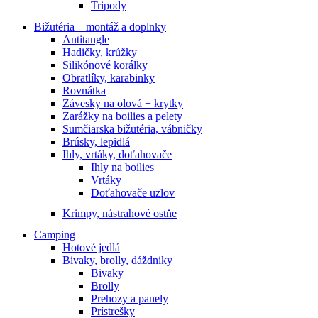
Tripody
Bižutéria – montáž a doplnky
Antitangle
Hadičky, krúžky
Silikónové korálky
Obratlíky, karabinky
Rovnátka
Závesky na olová + krytky
Zarážky na boilies a pelety
Sumčiarska bižutéria, vábničky
Brúsky, lepidlá
Ihly, vrtáky, doťahovače
Ihly na boilies
Vrtáky
Doťahovače uzlov
Krimpy, nástrahové ostňe
Camping
Hotové jedlá
Bivaky, brolly, dáždniky
Bivaky
Brolly
Prehozy a panely
Prístrešky