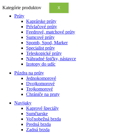
Kategórie produktov
X
Prúty
Kaprárske prúty
Prívlačové prúty
Feedrové, matchové prúty
Sumcové prúty
Spomb, Spod, Marker
Specialist prúty
Teleskopické prúty
Náhradné špičky, nástavce
Izotopy do udíc
Púzdra na prúty
Jednokomorové
Dvojkomorové
Trojkomorové
Chrániče na pruty
Navijaky
Kaprové špeciály
Sumčiarske
Voľnobežná brzda
Predná brzda
Zadná brzda