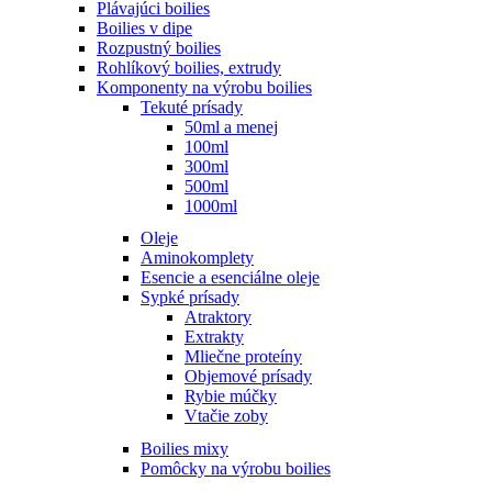
Plávajúci boilies
Boilies v dipe
Rozpustný boilies
Rohlíkový boilies, extrudy
Komponenty na výrobu boilies
Tekuté prísady
50ml a menej
100ml
300ml
500ml
1000ml
Oleje
Aminokomplety
Esencie a esenciálne oleje
Sypké prísady
Atraktory
Extrakty
Mliečne proteíny
Objemové prísady
Rybie múčky
Vtačie zoby
Boilies mixy
Pomôcky na výrobu boilies