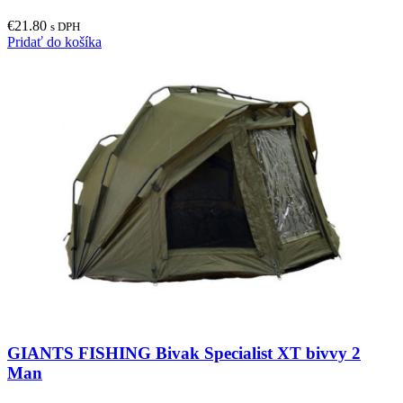
€
21.80
s DPH
Pridať do košíka
GIANTS FISHING Bivak Specialist XT bivvy 2
Man