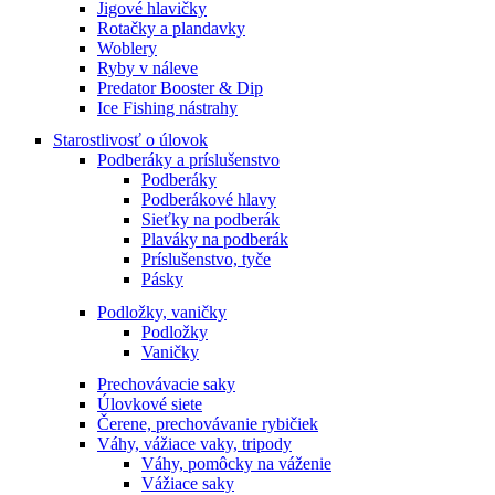
Jigové hlavičky
Rotačky a plandavky
Woblery
Ryby v náleve
Predator Booster & Dip
Ice Fishing nástrahy
Starostlivosť o úlovok
Podberáky a príslušenstvo
Podberáky
Podberákové hlavy
Sieťky na podberák
Plaváky na podberák
Príslušenstvo, tyče
Pásky
Podložky, vaničky
Podložky
Vaničky
Prechovávacie saky
Úlovkové siete
Čerene, prechovávanie rybičiek
Váhy, vážiace vaky, tripody
Váhy, pomôcky na váženie
Vážiace saky