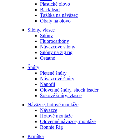
Plastické olovo
Back lead
Ťažítka na náväzec
Obaly na olovo
Silóny, vlasce
Silóny
Fluorocarbóny
Náväzcové silóny
Silóny na zig rig
Ostatné
Šnúry
Pletené šnúry
Náväzcové šnúry
Nanofil
Olovenné šnúry, shock leader
Šokové šnúry, vlasce
Náväzce, hotové montáže
Náväzce
Hotové montáže
Olovenné náväzce, montáže
Ronnie Rig
Krmítka