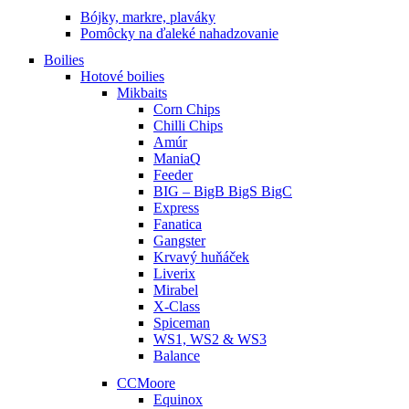
Bójky, markre, plaváky
Pomôcky na ďaleké nahadzovanie
Boilies
Hotové boilies
Mikbaits
Corn Chips
Chilli Chips
Amúr
ManiaQ
Feeder
BIG – BigB BigS BigC
Express
Fanatica
Gangster
Krvavý huňáček
Liverix
Mirabel
X-Class
Spiceman
WS1, WS2 & WS3
Balance
CCMoore
Equinox