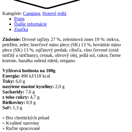
Kategórie:
Camping
,
Hotové jedlá
Popis
Ďalšie informácie
Značka
Zloženie:
Drvené rajčiny 27 %, zeleninová zmes 19 %: mrkva,
petržlen, zeler; bravčové mäso plece (SK) 13 %, hovädzie mäso
plece (SK) 13 %, rajčinový pretlak, cibuľa, víno červené (oxid
siričitý a siričitany), cesnak, olivový olej, jedlá sol, cukor, čierne
korenie, bazalka sušená mletá, oregano.
Výživová hodnota na 100g
Energia:
496 kJ/118 kcal
Tuky:
6,0 g
nasýtene mastné kyseliny:
2,0 g
Sacharidy:
7,6 g
z toho cukry:
4,7 g
Bielkoviny:
8,9 g
Sol‘:
1,3 g
» Bez chemických prísad
» Kvalitné suroviny
» Ručne spracované