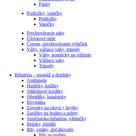
Pásky
Podložky, vaničky
Podložky
Vaničky
Prechovávacie saky
Úlovkové siete
Čerene, prechovávanie rybičiek
Váhy, vážiace vaky, tripody
Váhy, pomôcky na váženie
Vážiace saky
Tripody
Bižutéria – montáž a doplnky
Antitangle
Hadičky, krúžky
Silikónové korálky
Obratlíky, karabinky
Rovnátka
Závesky na olová + krytky
Zarážky na boilies a pelety
Sumčiarska bižutéria, vábničky
Brúsky, lepidlá
Ihly, vrtáky, doťahovače
Ihly na boilies