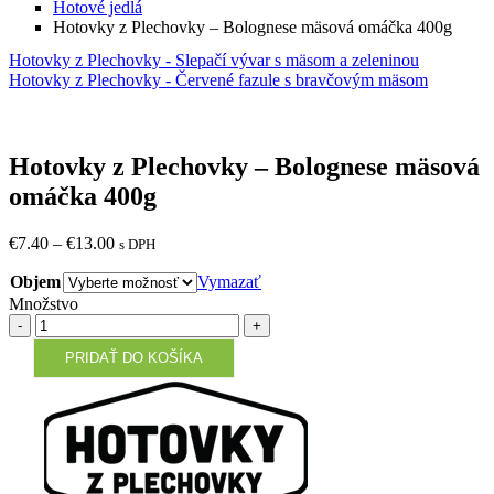
Hotové jedlá
Hotovky z Plechovky – Bolognese mäsová omáčka 400g
Hotovky z Plechovky - Slepačí vývar s mäsom a zeleninou
Hotovky z Plechovky - Červené fazule s bravčovým mäsom
Hotovky z Plechovky – Bolognese mäsová
omáčka 400g
€
7.40
–
€
13.00
s DPH
Objem
Vymazať
Množstvo
Množstvo
PRIDAŤ DO KOŠÍKA