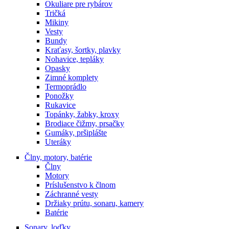
Okuliare pre rybárov
Tričká
Mikiny
Vesty
Bundy
Kraťasy, šortky, plavky
Nohavice, tepláky
Opasky
Zimné komplety
Termoprádlo
Ponožky
Rukavice
Topánky, žabky, kroxy
Brodiace čižmy, prsačky
Gumáky, pršiplášte
Uteráky
Člny, motory, batérie
Člny
Motory
Príslušenstvo k člnom
Záchranné vesty
Držiaky prútu, sonaru, kamery
Batérie
Sonary, loďky