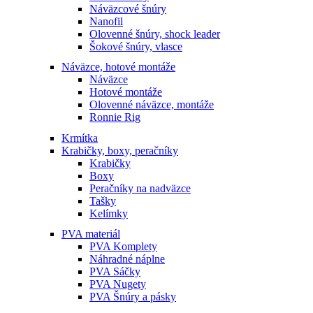
Náväzcové šnúry
Nanofil
Olovenné šnúry, shock leader
Šokové šnúry, vlasce
Náväzce, hotové montáže
Náväzce
Hotové montáže
Olovenné náväzce, montáže
Ronnie Rig
Krmítka
Krabičky, boxy, peračníky
Krabičky
Boxy
Peračníky na nadväzce
Tašky
Kelímky
PVA materiál
PVA Komplety
Náhradné náplne
PVA Sáčky
PVA Nugety
PVA Šnúry a pásky