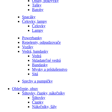
Obaly, pokrývky
Tašky
Batohy
Spacáky
Čelovky, lampy
Čelovky
Lampy
Powerbanky
Repelenty, odpudzovače
Vozíky
Vedrá, bandasky
Vedrá
Skladateľné vedrá
Bandasky
Mysky a príslušenstvo
Sitá
Sprchy a pumpičky
Oblečenie, obuv
Šiltovky, čiapky, nákrčníky
Šiltovky
Čiapky
Nákrčníky, šály