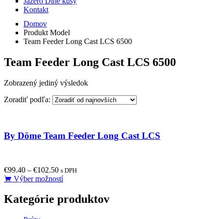
Jazero Dlhé kusy
Kontakt
Domov
Produkt Model
Team Feeder Long Cast LCS 6500
Team Feeder Long Cast LCS 6500
Zobrazený jediný výsledok
Zoradiť podľa:
By Döme Team Feeder Long Cast LCS
€
99.40
–
€
102.50
s DPH
This
Výber možností
product
has
Kategórie produktov
multiple
variants.