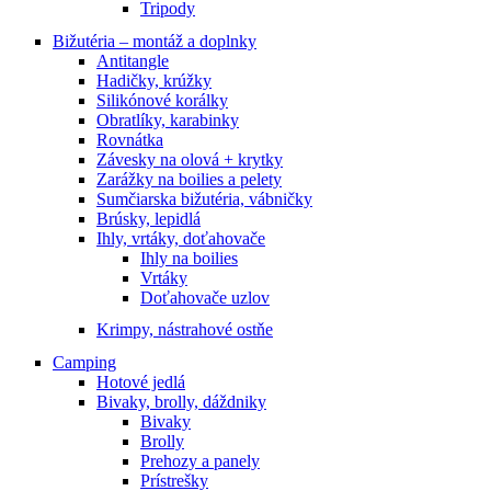
Tripody
Bižutéria – montáž a doplnky
Antitangle
Hadičky, krúžky
Silikónové korálky
Obratlíky, karabinky
Rovnátka
Závesky na olová + krytky
Zarážky na boilies a pelety
Sumčiarska bižutéria, vábničky
Brúsky, lepidlá
Ihly, vrtáky, doťahovače
Ihly na boilies
Vrtáky
Doťahovače uzlov
Krimpy, nástrahové ostňe
Camping
Hotové jedlá
Bivaky, brolly, dáždniky
Bivaky
Brolly
Prehozy a panely
Prístrešky