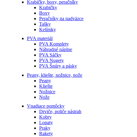
Krabičky, boxy, peračníky
Krabičky
Boxy
Peračníky na nadväzce
Tašky
Kelímky
PVA materiál
PVA Komplety
Náhradné náplne
PVA Sáčky
PVA Nugety
PVA Šnúry a pásky
Peany, kliešte, nožnice, nože
Peany
Kliešte
Nožnice
Nože
Vnadiace pomôcky
Drviče, poliče nástrah
Kobry
Lopaty
Praky
Rakety