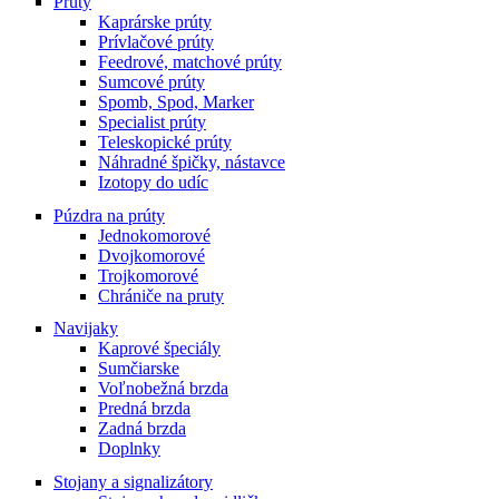
Prúty
The
Kaprárske prúty
options
Prívlačové prúty
may
Feedrové, matchové prúty
be
Sumcové prúty
chosen
Spomb, Spod, Marker
on
Specialist prúty
the
Teleskopické prúty
product
Náhradné špičky, nástavce
page
Izotopy do udíc
Púzdra na prúty
Jednokomorové
Dvojkomorové
Trojkomorové
Chrániče na pruty
Navijaky
Kaprové špeciály
Sumčiarske
Voľnobežná brzda
Predná brzda
Zadná brzda
Doplnky
Stojany a signalizátory