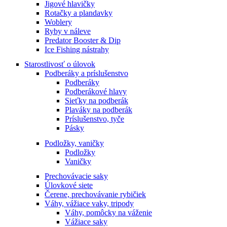
Jigové hlavičky
Rotačky a plandavky
Woblery
Ryby v náleve
Predator Booster & Dip
Ice Fishing nástrahy
Starostlivosť o úlovok
Podberáky a príslušenstvo
Podberáky
Podberákové hlavy
Sieťky na podberák
Plaváky na podberák
Príslušenstvo, tyče
Pásky
Podložky, vaničky
Podložky
Vaničky
Prechovávacie saky
Úlovkové siete
Čerene, prechovávanie rybičiek
Váhy, vážiace vaky, tripody
Váhy, pomôcky na váženie
Vážiace saky