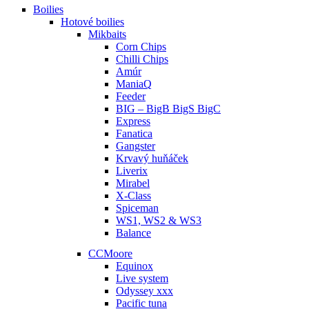
Boilies
Hotové boilies
Mikbaits
Corn Chips
Chilli Chips
Amúr
ManiaQ
Feeder
BIG – BigB BigS BigC
Express
Fanatica
Gangster
Krvavý huňáček
Liverix
Mirabel
X-Class
Spiceman
WS1, WS2 & WS3
Balance
CCMoore
Equinox
Live system
Odyssey xxx
Pacific tuna