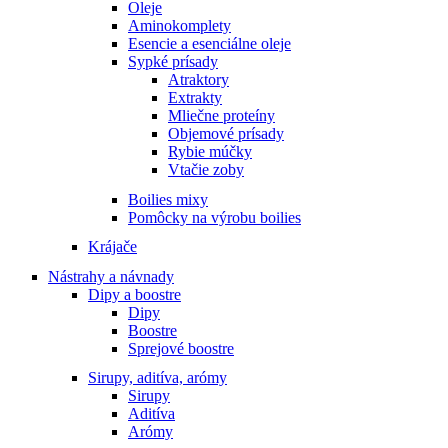
Oleje
Aminokomplety
Esencie a esenciálne oleje
Sypké prísady
Atraktory
Extrakty
Mliečne proteíny
Objemové prísady
Rybie múčky
Vtačie zoby
Boilies mixy
Pomôcky na výrobu boilies
Krájače
Nástrahy a návnady
Dipy a boostre
Dipy
Boostre
Sprejové boostre
Sirupy, aditíva, arómy
Sirupy
Aditíva
Arómy