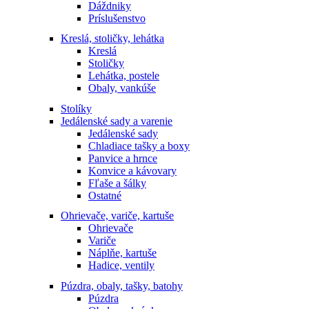
Dáždniky
Príslušenstvo
Kreslá, stoličky, lehátka
Kreslá
Stoličky
Lehátka, postele
Obaly, vankúše
Stolíky
Jedálenské sady a varenie
Jedálenské sady
Chladiace tašky a boxy
Panvice a hrnce
Konvice a kávovary
Fľaše a šálky
Ostatné
Ohrievače, variče, kartuše
Ohrievače
Variče
Náplňe, kartuše
Hadice, ventily
Púzdra, obaly, tašky, batohy
Púzdra