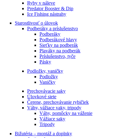
Ryby v náleve
Predator Booster & Dip
Ice Fishing nástrahy
Starostlivosť o úlovok
Podberáky a príslušenstvo
Podberáky
Podberákové hlavy
Sieťky na podberák
Plaváky na podberák
Príslušenstvo, tyče
Pásky
Podložky, vaničky
Podložky
Vaničky
Prechovávacie saky
Úlovkové siete
Čerene, prechovávanie rybičiek
Váhy, vážiace vaky, tripody
Váhy, pomôcky na váženie
Vážiace saky
Tripody
Bižutéria – montáž a doplnky