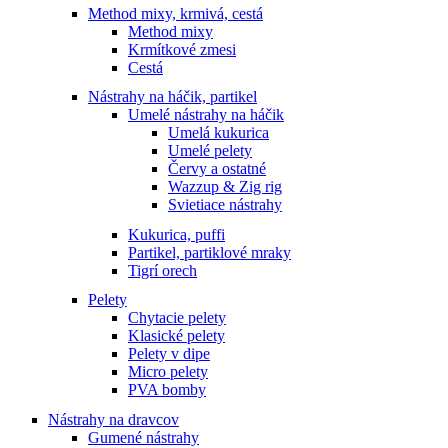
Method mixy, krmivá, cestá
Method mixy
Krmítkové zmesi
Cestá
Nástrahy na háčik, partikel
Umelé nástrahy na háčik
Umelá kukurica
Umelé pelety
Červy a ostatné
Wazzup & Zig rig
Svietiace nástrahy
Kukurica, puffi
Partikel, partiklové mraky
Tigrí orech
Pelety
Chytacie pelety
Klasické pelety
Pelety v dipe
Micro pelety
PVA bomby
Nástrahy na dravcov
Gumené nástrahy