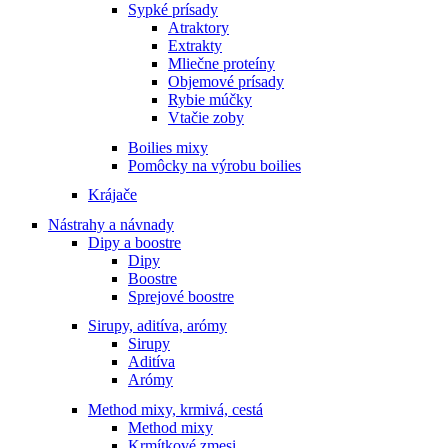
Sypké prísady
Atraktory
Extrakty
Mliečne proteíny
Objemové prísady
Rybie múčky
Vtačie zoby
Boilies mixy
Pomôcky na výrobu boilies
Krájače
Nástrahy a návnady
Dipy a boostre
Dipy
Boostre
Sprejové boostre
Sirupy, aditíva, arómy
Sirupy
Aditíva
Arómy
Method mixy, krmivá, cestá
Method mixy
Krmítkové zmesi