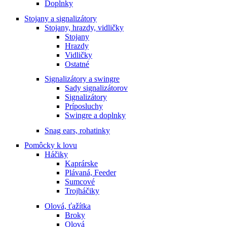
Doplnky
Stojany a signalizátory
Stojany, hrazdy, vidličky
Stojany
Hrazdy
Vidličky
Ostatné
Signalizátory a swingre
Sady signalizátorov
Signalizátory
Príposluchy
Swingre a doplnky
Snag ears, rohatinky
Pomôcky k lovu
Háčiky
Kaprárske
Plávaná, Feeder
Sumcové
Trojháčiky
Olová, ťažítka
Broky
Olová