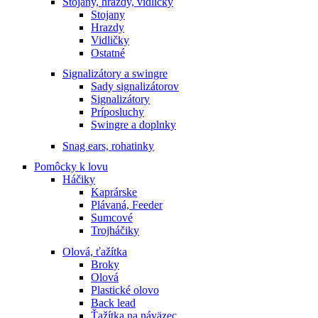
Stojany, hrazdy, vidličky
Stojany
Hrazdy
Vidličky
Ostatné
Signalizátory a swingre
Sady signalizátorov
Signalizátory
Príposluchy
Swingre a doplnky
Snag ears, rohatinky
Pomôcky k lovu
Háčiky
Kaprárske
Plávaná, Feeder
Sumcové
Trojháčiky
Olová, ťažítka
Broky
Olová
Plastické olovo
Back lead
Ťažítka na náväzec