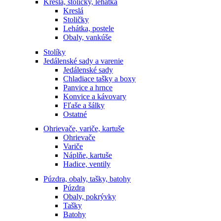
Kreslá, stoličky, lehátka
Kreslá
Stoličky
Lehátka, postele
Obaly, vankúše
Stolíky
Jedálenské sady a varenie
Jedálenské sady
Chladiace tašky a boxy
Panvice a hrnce
Konvice a kávovary
Fľaše a šálky
Ostatné
Ohrievače, variče, kartuše
Ohrievače
Variče
Náplňe, kartuše
Hadice, ventily
Púzdra, obaly, tašky, batohy
Púzdra
Obaly, pokrývky
Tašky
Batohy