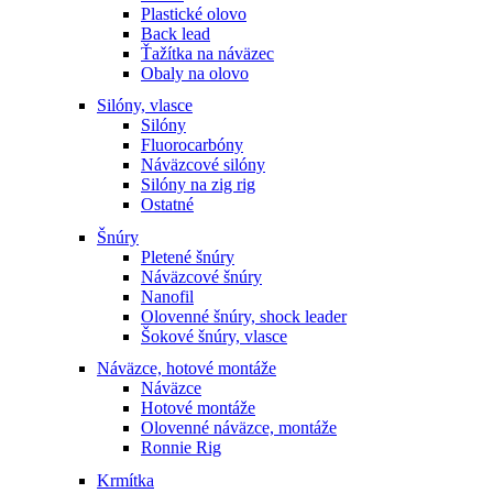
Plastické olovo
Back lead
Ťažítka na náväzec
Obaly na olovo
Silóny, vlasce
Silóny
Fluorocarbóny
Náväzcové silóny
Silóny na zig rig
Ostatné
Šnúry
Pletené šnúry
Náväzcové šnúry
Nanofil
Olovenné šnúry, shock leader
Šokové šnúry, vlasce
Náväzce, hotové montáže
Náväzce
Hotové montáže
Olovenné náväzce, montáže
Ronnie Rig
Krmítka