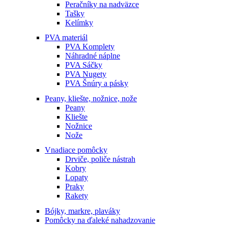
Peračníky na nadväzce
Tašky
Kelímky
PVA materiál
PVA Komplety
Náhradné náplne
PVA Sáčky
PVA Nugety
PVA Šnúry a pásky
Peany, kliešte, nožnice, nože
Peany
Kliešte
Nožnice
Nože
Vnadiace pomôcky
Drviče, poliče nástrah
Kobry
Lopaty
Praky
Rakety
Bójky, markre, plaváky
Pomôcky na ďaleké nahadzovanie