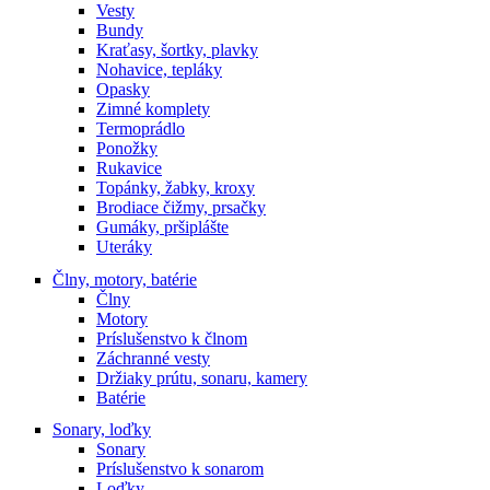
Vesty
Bundy
Kraťasy, šortky, plavky
Nohavice, tepláky
Opasky
Zimné komplety
Termoprádlo
Ponožky
Rukavice
Topánky, žabky, kroxy
Brodiace čižmy, prsačky
Gumáky, pršiplášte
Uteráky
Člny, motory, batérie
Člny
Motory
Príslušenstvo k člnom
Záchranné vesty
Držiaky prútu, sonaru, kamery
Batérie
Sonary, loďky
Sonary
Príslušenstvo k sonarom
Loďky