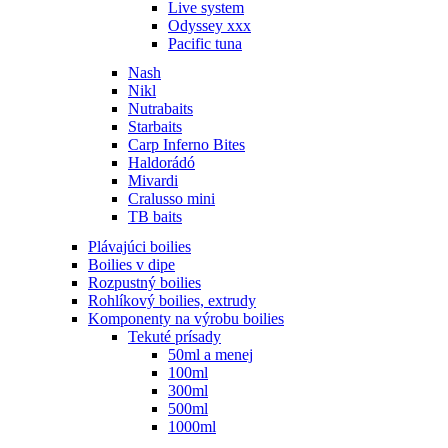
Live system
Odyssey xxx
Pacific tuna
Nash
Nikl
Nutrabaits
Starbaits
Carp Inferno Bites
Haldorádó
Mivardi
Cralusso mini
TB baits
Plávajúci boilies
Boilies v dipe
Rozpustný boilies
Rohlíkový boilies, extrudy
Komponenty na výrobu boilies
Tekuté prísady
50ml a menej
100ml
300ml
500ml
1000ml