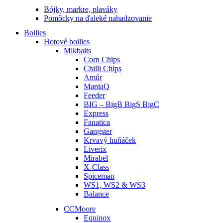
Bójky, markre, plaváky
Pomôcky na ďaleké nahadzovanie
Boilies
Hotové boilies
Mikbaits
Corn Chips
Chilli Chips
Amúr
ManiaQ
Feeder
BIG – BigB BigS BigC
Express
Fanatica
Gangster
Krvavý huňáček
Liverix
Mirabel
X-Class
Spiceman
WS1, WS2 & WS3
Balance
CCMoore
Equinox