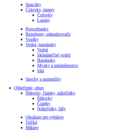
Spacáky
Čelovky, lampy
Čelovky
Lampy
Powerbanky
Repelenty, odpudzovače
Vozíky
Vedrá, bandasky
Vedrá
Skladateľné vedrá
Bandasky
Mysky a príslušenstvo
Sitá
Sprchy a pumpičky
Oblečenie, obuv
Šiltovky, čiapky, nákrčníky
Šiltovky
Čiapky
Nákrčníky, šály
Okuliare pre rybárov
Tričká
Mikiny