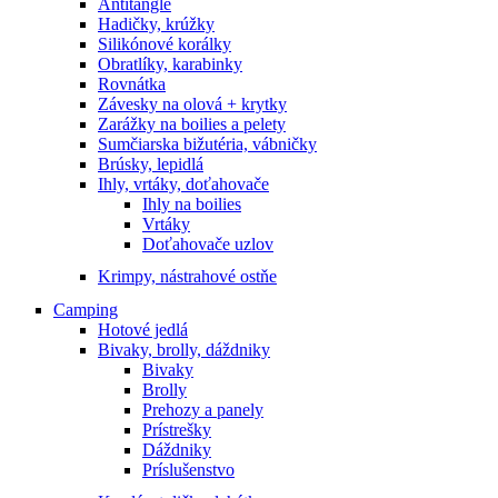
Antitangle
Hadičky, krúžky
Silikónové korálky
Obratlíky, karabinky
Rovnátka
Závesky na olová + krytky
Zarážky na boilies a pelety
Sumčiarska bižutéria, vábničky
Brúsky, lepidlá
Ihly, vrtáky, doťahovače
Ihly na boilies
Vrtáky
Doťahovače uzlov
Krimpy, nástrahové ostňe
Camping
Hotové jedlá
Bivaky, brolly, dáždniky
Bivaky
Brolly
Prehozy a panely
Prístrešky
Dáždniky
Príslušenstvo