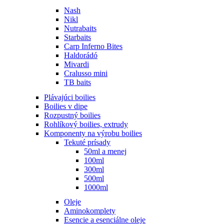
Nash
Nikl
Nutrabaits
Starbaits
Carp Inferno Bites
Haldorádó
Mivardi
Cralusso mini
TB baits
Plávajúci boilies
Boilies v dipe
Rozpustný boilies
Rohlíkový boilies, extrudy
Komponenty na výrobu boilies
Tekuté prísady
50ml a menej
100ml
300ml
500ml
1000ml
Oleje
Aminokomplety
Esencie a esenciálne oleje