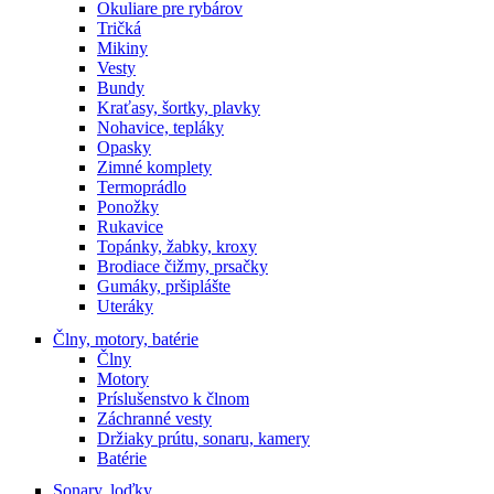
Okuliare pre rybárov
Tričká
Mikiny
Vesty
Bundy
Kraťasy, šortky, plavky
Nohavice, tepláky
Opasky
Zimné komplety
Termoprádlo
Ponožky
Rukavice
Topánky, žabky, kroxy
Brodiace čižmy, prsačky
Gumáky, pršiplášte
Uteráky
Člny, motory, batérie
Člny
Motory
Príslušenstvo k člnom
Záchranné vesty
Držiaky prútu, sonaru, kamery
Batérie
Sonary, loďky