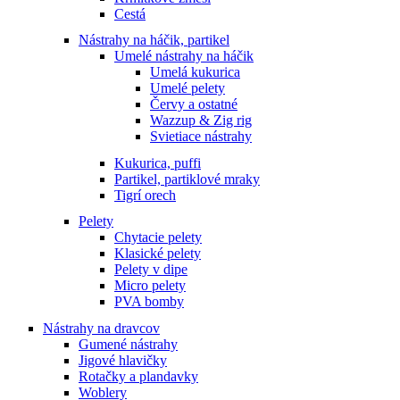
Cestá
Nástrahy na háčik, partikel
Umelé nástrahy na háčik
Umelá kukurica
Umelé pelety
Červy a ostatné
Wazzup & Zig rig
Svietiace nástrahy
Kukurica, puffi
Partikel, partiklové mraky
Tigrí orech
Pelety
Chytacie pelety
Klasické pelety
Pelety v dipe
Micro pelety
PVA bomby
Nástrahy na dravcov
Gumené nástrahy
Jigové hlavičky
Rotačky a plandavky
Woblery