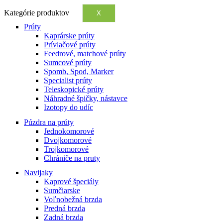
Kategórie produktov
X
Prúty
Kaprárske prúty
Prívlačové prúty
Feedrové, matchové prúty
Sumcové prúty
Spomb, Spod, Marker
Specialist prúty
Teleskopické prúty
Náhradné špičky, nástavce
Izotopy do udíc
Púzdra na prúty
Jednokomorové
Dvojkomorové
Trojkomorové
Chrániče na pruty
Navijaky
Kaprové špeciály
Sumčiarske
Voľnobežná brzda
Predná brzda
Zadná brzda