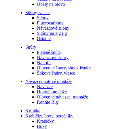
Obaly na olovo
Silóny, vlasce
Silóny
Fluorocarbóny
Náväzcové silóny
Silóny na zig rig
Ostatné
Šnúry
Pletené šnúry
Náväzcové šnúry
Nanofil
Olovenné šnúry, shock leader
Šokové šnúry, vlasce
Náväzce, hotové montáže
Náväzce
Hotové montáže
Olovenné náväzce, montáže
Ronnie Rig
Krmítka
Krabičky, boxy, peračníky
Krabičky
Boxy