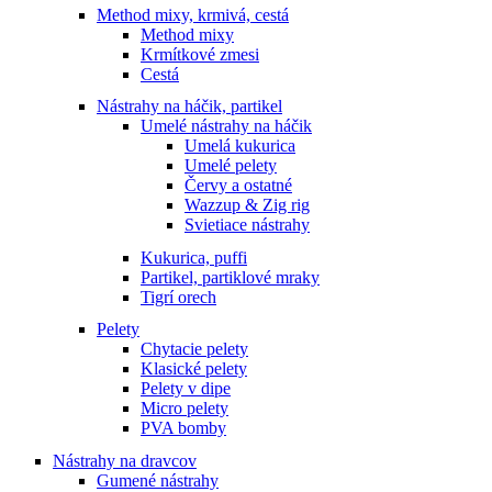
Method mixy, krmivá, cestá
Method mixy
Krmítkové zmesi
Cestá
Nástrahy na háčik, partikel
Umelé nástrahy na háčik
Umelá kukurica
Umelé pelety
Červy a ostatné
Wazzup & Zig rig
Svietiace nástrahy
Kukurica, puffi
Partikel, partiklové mraky
Tigrí orech
Pelety
Chytacie pelety
Klasické pelety
Pelety v dipe
Micro pelety
PVA bomby
Nástrahy na dravcov
Gumené nástrahy