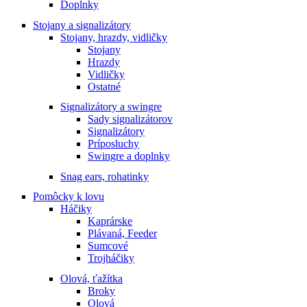
Doplnky
Stojany a signalizátory
Stojany, hrazdy, vidličky
Stojany
Hrazdy
Vidličky
Ostatné
Signalizátory a swingre
Sady signalizátorov
Signalizátory
Príposluchy
Swingre a doplnky
Snag ears, rohatinky
Pomôcky k lovu
Háčiky
Kaprárske
Plávaná, Feeder
Sumcové
Trojháčiky
Olová, ťažítka
Broky
Olová