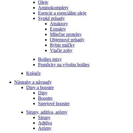
Oleje
Aminokomplety
Esencie a esenciálne oleje
Sypké prísady
Atraktory
Extrakty
Mliečne proteíny
Objemové prísady
Rybie múčky
Vtačie zoby
Boilies mixy
Pomôcky na výrobu boilies
Krájače
Nástrahy a návnady
Dipy a boostre
Dipy
Boostre
Sprejové boostre
Sirupy, aditíva, arómy
Sirupy
Aditíva
Arómy