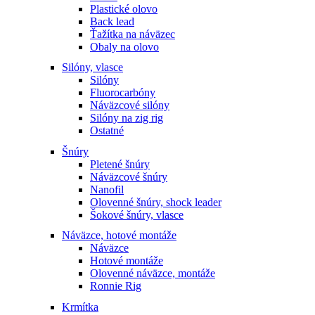
Plastické olovo
Back lead
Ťažítka na náväzec
Obaly na olovo
Silóny, vlasce
Silóny
Fluorocarbóny
Náväzcové silóny
Silóny na zig rig
Ostatné
Šnúry
Pletené šnúry
Náväzcové šnúry
Nanofil
Olovenné šnúry, shock leader
Šokové šnúry, vlasce
Náväzce, hotové montáže
Náväzce
Hotové montáže
Olovenné náväzce, montáže
Ronnie Rig
Krmítka