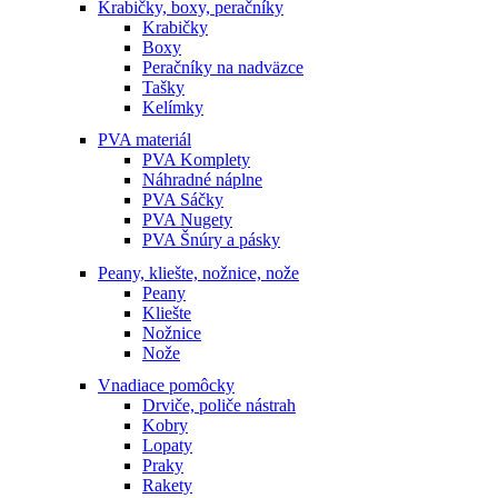
Krabičky, boxy, peračníky
Krabičky
Boxy
Peračníky na nadväzce
Tašky
Kelímky
PVA materiál
PVA Komplety
Náhradné náplne
PVA Sáčky
PVA Nugety
PVA Šnúry a pásky
Peany, kliešte, nožnice, nože
Peany
Kliešte
Nožnice
Nože
Vnadiace pomôcky
Drviče, poliče nástrah
Kobry
Lopaty
Praky
Rakety