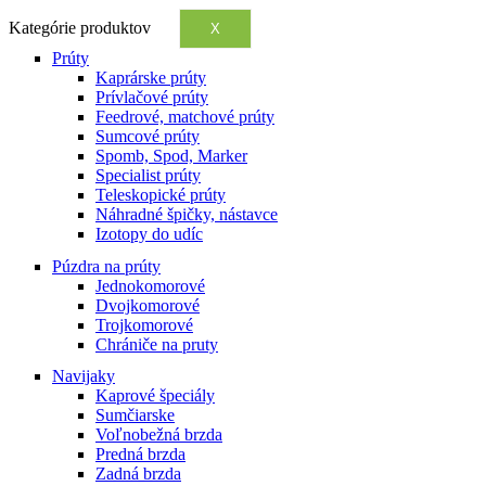
Kategórie produktov
X
Prúty
Kaprárske prúty
Prívlačové prúty
Feedrové, matchové prúty
Sumcové prúty
Spomb, Spod, Marker
Specialist prúty
Teleskopické prúty
Náhradné špičky, nástavce
Izotopy do udíc
Púzdra na prúty
Jednokomorové
Dvojkomorové
Trojkomorové
Chrániče na pruty
Navijaky
Kaprové špeciály
Sumčiarske
Voľnobežná brzda
Predná brzda
Zadná brzda