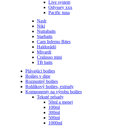
Live system
Odyssey xxx
Pacific tuna
Nash
Nikl
Nutrabaits
Starbaits
Carp Inferno Bites
Haldorádó
Mivardi
Cralusso mini
TB baits
Plávajúci boilies
Boilies v dipe
Rozpustný boilies
Rohlíkový boilies, extrudy
Komponenty na výrobu boilies
Tekuté prísady
50ml a menej
100ml
300ml
500ml
1000ml