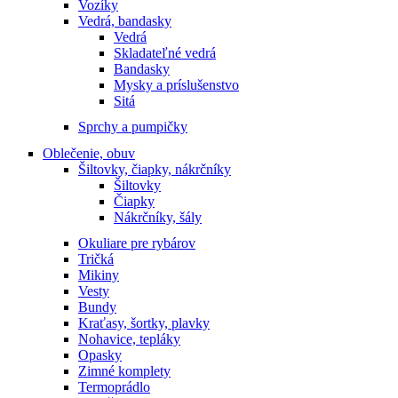
Vozíky
Vedrá, bandasky
Vedrá
Skladateľné vedrá
Bandasky
Mysky a príslušenstvo
Sitá
Sprchy a pumpičky
Oblečenie, obuv
Šiltovky, čiapky, nákrčníky
Šiltovky
Čiapky
Nákrčníky, šály
Okuliare pre rybárov
Tričká
Mikiny
Vesty
Bundy
Kraťasy, šortky, plavky
Nohavice, tepláky
Opasky
Zimné komplety
Termoprádlo