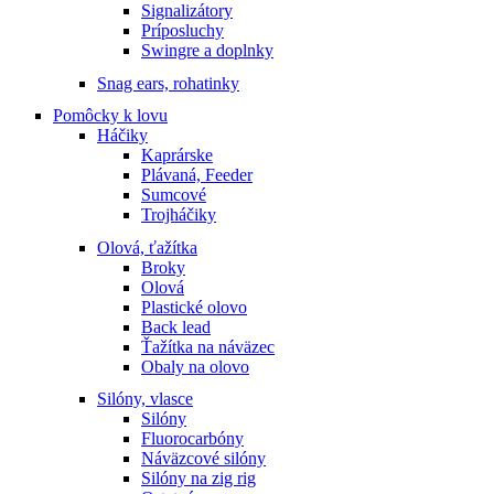
Signalizátory
Príposluchy
Swingre a doplnky
Snag ears, rohatinky
Pomôcky k lovu
Háčiky
Kaprárske
Plávaná, Feeder
Sumcové
Trojháčiky
Olová, ťažítka
Broky
Olová
Plastické olovo
Back lead
Ťažítka na náväzec
Obaly na olovo
Silóny, vlasce
Silóny
Fluorocarbóny
Náväzcové silóny
Silóny na zig rig