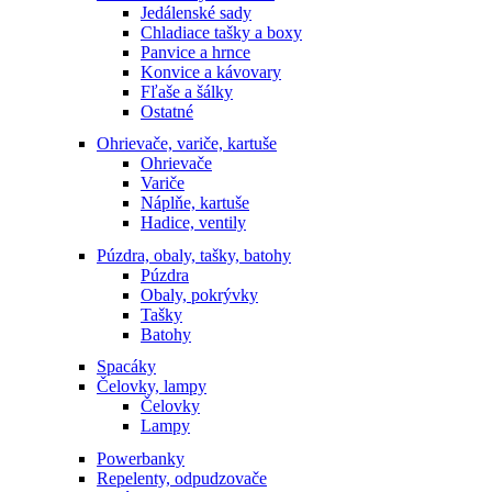
Jedálenské sady
Chladiace tašky a boxy
Panvice a hrnce
Konvice a kávovary
Fľaše a šálky
Ostatné
Ohrievače, variče, kartuše
Ohrievače
Variče
Náplňe, kartuše
Hadice, ventily
Púzdra, obaly, tašky, batohy
Púzdra
Obaly, pokrývky
Tašky
Batohy
Spacáky
Čelovky, lampy
Čelovky
Lampy
Powerbanky
Repelenty, odpudzovače