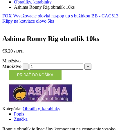
Obratlíky, karabinky
Ashima Ronny Rig obratlík 10ks
FOX Vyvažovacie olovká na-pop up s bužírkou BB - CAC513
Klipy na kotviace olovo 5ks
Ashima Ronny Rig obratlík 10ks
€
6.20
s DPH
Množstvo
Množstvo
PRIDAŤ DO KOŠÍKA
Kategória:
Obratlíky, karabinky
Popis
Značka
Ronnie obratlík je špeciálny komponent na zostavenie vysoko