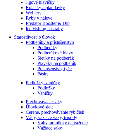
Jigové hlavičky
Rotačky a plandavky
Woblery
Ryby v náleve
Predator Booster & Dip
Ice Fishing nástrahy
Starostlivosť o úlovok
Podberáky a príslušenstvo
Podberáky
Podberákové hlavy
Sieťky na podberák
Plaváky na podberák
Príslušenstvo, tyče
Pásky
Podložky, vaničky
Podložky
Vaničky
Prechovávacie saky
Úlovkové siete
Čerene, prechovávanie rybičiek
Váhy, vážiace vaky, tripody
Váhy, pomôcky na váženie
Vážiace saky