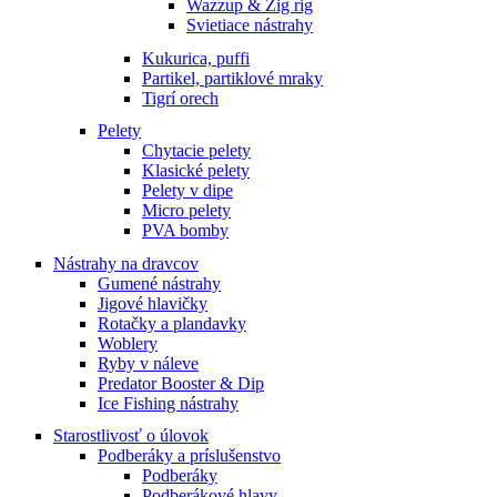
Wazzup & Zig rig
Svietiace nástrahy
Kukurica, puffi
Partikel, partiklové mraky
Tigrí orech
Pelety
Chytacie pelety
Klasické pelety
Pelety v dipe
Micro pelety
PVA bomby
Nástrahy na dravcov
Gumené nástrahy
Jigové hlavičky
Rotačky a plandavky
Woblery
Ryby v náleve
Predator Booster & Dip
Ice Fishing nástrahy
Starostlivosť o úlovok
Podberáky a príslušenstvo
Podberáky
Podberákové hlavy