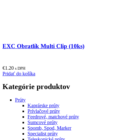
EXC Obratlík Multi Clip (10ks)
€
1.20
s DPH
Pridať do košíka
Kategórie produktov
Prúty
Kaprárske prúty
Prívlačové prúty
Feedrové, matchové prúty
Sumcové prúty
Spomb, Spod, Marker
Specialist prúty
Teleskopické prúty