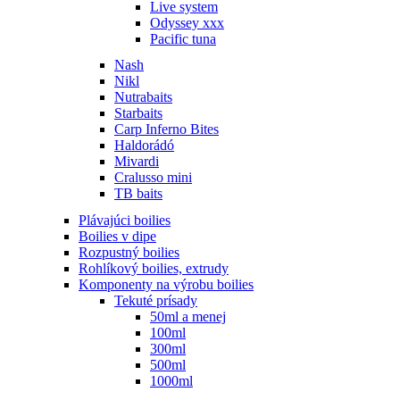
Live system
Odyssey xxx
Pacific tuna
Nash
Nikl
Nutrabaits
Starbaits
Carp Inferno Bites
Haldorádó
Mivardi
Cralusso mini
TB baits
Plávajúci boilies
Boilies v dipe
Rozpustný boilies
Rohlíkový boilies, extrudy
Komponenty na výrobu boilies
Tekuté prísady
50ml a menej
100ml
300ml
500ml
1000ml