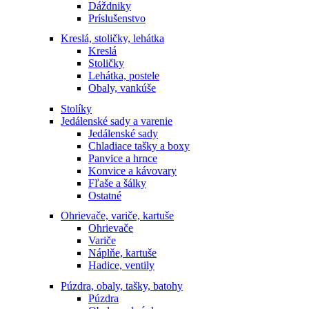
Dáždniky
Príslušenstvo
Kreslá, stoličky, lehátka
Kreslá
Stoličky
Lehátka, postele
Obaly, vankúše
Stolíky
Jedálenské sady a varenie
Jedálenské sady
Chladiace tašky a boxy
Panvice a hrnce
Konvice a kávovary
Fľaše a šálky
Ostatné
Ohrievače, variče, kartuše
Ohrievače
Variče
Náplňe, kartuše
Hadice, ventily
Púzdra, obaly, tašky, batohy
Púzdra