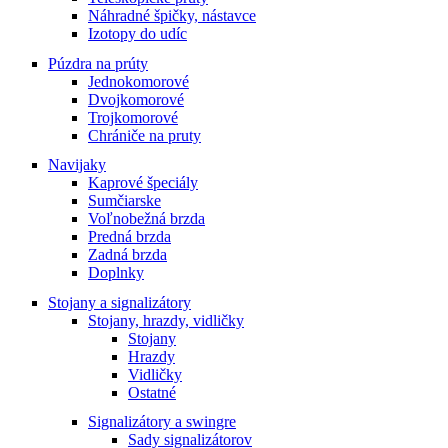
Náhradné špičky, nástavce
Izotopy do udíc
Púzdra na prúty
Jednokomorové
Dvojkomorové
Trojkomorové
Chrániče na pruty
Navijaky
Kaprové špeciály
Sumčiarske
Voľnobežná brzda
Predná brzda
Zadná brzda
Doplnky
Stojany a signalizátory
Stojany, hrazdy, vidličky
Stojany
Hrazdy
Vidličky
Ostatné
Signalizátory a swingre
Sady signalizátorov