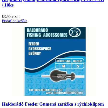
/ 10ks
€
3.90
s DPH
Pridať do košíka
Haldorádó Feeder Gumená zarážka s rýchloklipom