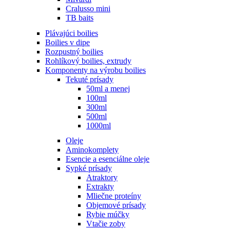
Cralusso mini
TB baits
Plávajúci boilies
Boilies v dipe
Rozpustný boilies
Rohlíkový boilies, extrudy
Komponenty na výrobu boilies
Tekuté prísady
50ml a menej
100ml
300ml
500ml
1000ml
Oleje
Aminokomplety
Esencie a esenciálne oleje
Sypké prísady
Atraktory
Extrakty
Mliečne proteíny
Objemové prísady
Rybie múčky
Vtačie zoby