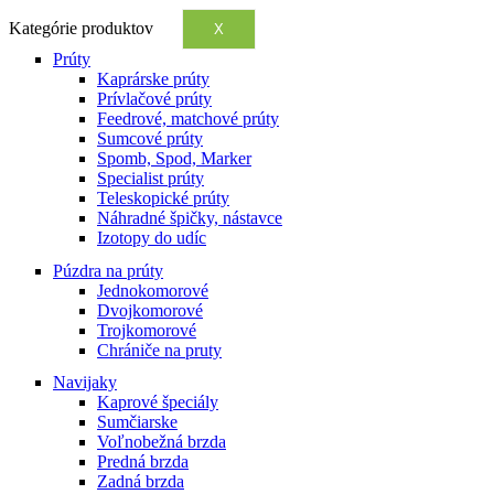
Kategórie produktov
X
Prúty
Kaprárske prúty
Prívlačové prúty
Feedrové, matchové prúty
Sumcové prúty
Spomb, Spod, Marker
Specialist prúty
Teleskopické prúty
Náhradné špičky, nástavce
Izotopy do udíc
Púzdra na prúty
Jednokomorové
Dvojkomorové
Trojkomorové
Chrániče na pruty
Navijaky
Kaprové špeciály
Sumčiarske
Voľnobežná brzda
Predná brzda
Zadná brzda