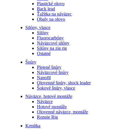
Plastické olovo
Back lead
Ťažítka na náväzec
Obaly na olovo
Silóny, vlasce
Silóny
Fluorocarbóny
Náväzcové silóny
Silóny na zig rig
Ostatné
Šnúry
Pletené šnúry
Náväzcové šnúry
Nanofil
Olovenné šnúry, shock leader
Šokové šnúry, vlasce
Náväzce, hotové montáže
Náväzce
Hotové montáže
Olovenné náväzce, montáže
Ronnie Rig
Krmítka