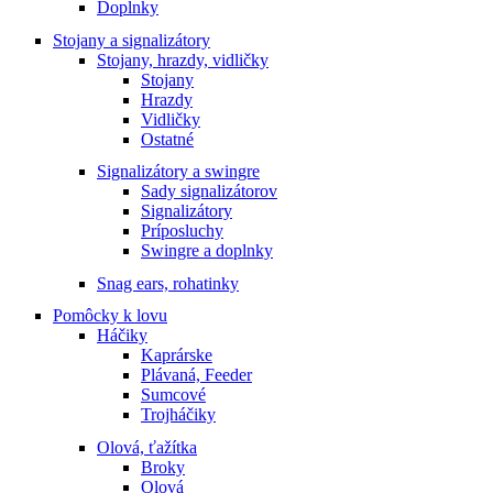
Doplnky
Stojany a signalizátory
Stojany, hrazdy, vidličky
Stojany
Hrazdy
Vidličky
Ostatné
Signalizátory a swingre
Sady signalizátorov
Signalizátory
Príposluchy
Swingre a doplnky
Snag ears, rohatinky
Pomôcky k lovu
Háčiky
Kaprárske
Plávaná, Feeder
Sumcové
Trojháčiky
Olová, ťažítka
Broky
Olová