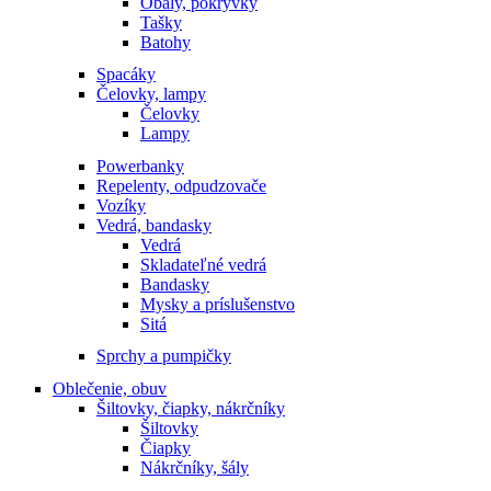
Obaly, pokrývky
Tašky
Batohy
Spacáky
Čelovky, lampy
Čelovky
Lampy
Powerbanky
Repelenty, odpudzovače
Vozíky
Vedrá, bandasky
Vedrá
Skladateľné vedrá
Bandasky
Mysky a príslušenstvo
Sitá
Sprchy a pumpičky
Oblečenie, obuv
Šiltovky, čiapky, nákrčníky
Šiltovky
Čiapky
Nákrčníky, šály