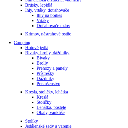
Brúsky, lepidlá
Ihly, vrtáky, doťahovače
Ihly na boilies
Vrtáky
Doťahovače uzlov
Krimpy, nástrahové ostňe
Camping
Hotové jedlá
Bivaky, brolly, dáždniky
Bivaky
Brolly
Prehozy a panely
Prístrešky
Dáždniky
Príslušenstvo
Kreslá, stoličky, lehátka
Kreslá
Stoličky
Lehátka, postele
Obaly, vankúše
Stolíky
Jedálenské sady a varenie