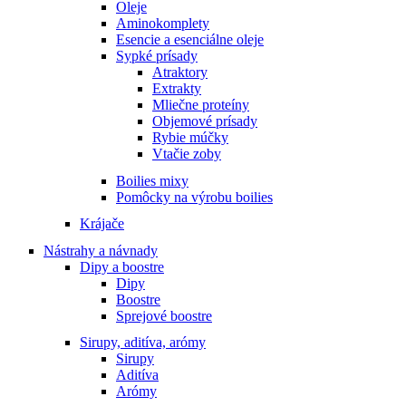
Oleje
Aminokomplety
Esencie a esenciálne oleje
Sypké prísady
Atraktory
Extrakty
Mliečne proteíny
Objemové prísady
Rybie múčky
Vtačie zoby
Boilies mixy
Pomôcky na výrobu boilies
Krájače
Nástrahy a návnady
Dipy a boostre
Dipy
Boostre
Sprejové boostre
Sirupy, aditíva, arómy
Sirupy
Aditíva
Arómy