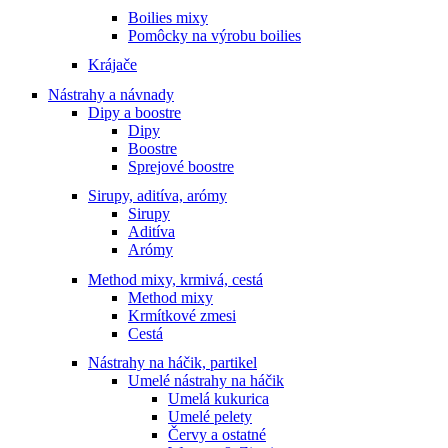
Boilies mixy
Pomôcky na výrobu boilies
Krájače
Nástrahy a návnady
Dipy a boostre
Dipy
Boostre
Sprejové boostre
Sirupy, aditíva, arómy
Sirupy
Aditíva
Arómy
Method mixy, krmivá, cestá
Method mixy
Krmítkové zmesi
Cestá
Nástrahy na háčik, partikel
Umelé nástrahy na háčik
Umelá kukurica
Umelé pelety
Červy a ostatné