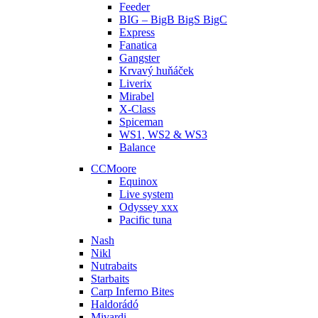
Feeder
BIG – BigB BigS BigC
Express
Fanatica
Gangster
Krvavý huňáček
Liverix
Mirabel
X-Class
Spiceman
WS1, WS2 & WS3
Balance
CCMoore
Equinox
Live system
Odyssey xxx
Pacific tuna
Nash
Nikl
Nutrabaits
Starbaits
Carp Inferno Bites
Haldorádó
Mivardi