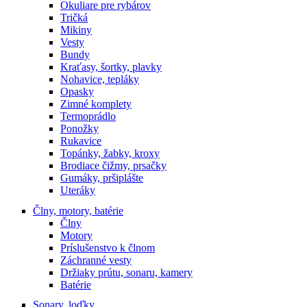
Okuliare pre rybárov
Tričká
Mikiny
Vesty
Bundy
Kraťasy, šortky, plavky
Nohavice, tepláky
Opasky
Zimné komplety
Termoprádlo
Ponožky
Rukavice
Topánky, žabky, kroxy
Brodiace čižmy, prsačky
Gumáky, pršiplášte
Uteráky
Člny, motory, batérie
Člny
Motory
Príslušenstvo k člnom
Záchranné vesty
Držiaky prútu, sonaru, kamery
Batérie
Sonary, loďky