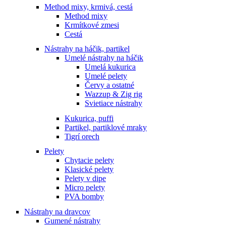
Method mixy, krmivá, cestá
Method mixy
Krmítkové zmesi
Cestá
Nástrahy na háčik, partikel
Umelé nástrahy na háčik
Umelá kukurica
Umelé pelety
Červy a ostatné
Wazzup & Zig rig
Svietiace nástrahy
Kukurica, puffi
Partikel, partiklové mraky
Tigrí orech
Pelety
Chytacie pelety
Klasické pelety
Pelety v dipe
Micro pelety
PVA bomby
Nástrahy na dravcov
Gumené nástrahy