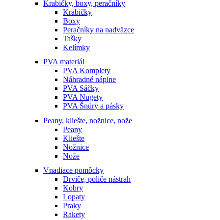
Krabičky, boxy, peračníky
Krabičky
Boxy
Peračníky na nadväzce
Tašky
Kelímky
PVA materiál
PVA Komplety
Náhradné náplne
PVA Sáčky
PVA Nugety
PVA Šnúry a pásky
Peany, kliešte, nožnice, nože
Peany
Kliešte
Nožnice
Nože
Vnadiace pomôcky
Drviče, poliče nástrah
Kobry
Lopaty
Praky
Rakety