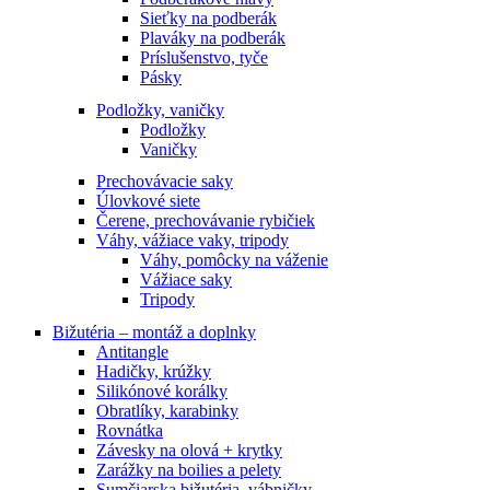
Sieťky na podberák
Plaváky na podberák
Príslušenstvo, tyče
Pásky
Podložky, vaničky
Podložky
Vaničky
Prechovávacie saky
Úlovkové siete
Čerene, prechovávanie rybičiek
Váhy, vážiace vaky, tripody
Váhy, pomôcky na váženie
Vážiace saky
Tripody
Bižutéria – montáž a doplnky
Antitangle
Hadičky, krúžky
Silikónové korálky
Obratlíky, karabinky
Rovnátka
Závesky na olová + krytky
Zarážky na boilies a pelety
Sumčiarska bižutéria, vábničky