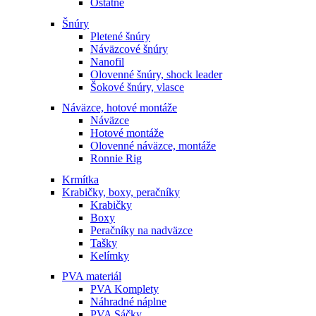
Ostatné
Šnúry
Pletené šnúry
Náväzcové šnúry
Nanofil
Olovenné šnúry, shock leader
Šokové šnúry, vlasce
Náväzce, hotové montáže
Náväzce
Hotové montáže
Olovenné náväzce, montáže
Ronnie Rig
Krmítka
Krabičky, boxy, peračníky
Krabičky
Boxy
Peračníky na nadväzce
Tašky
Kelímky
PVA materiál
PVA Komplety
Náhradné náplne
PVA Sáčky