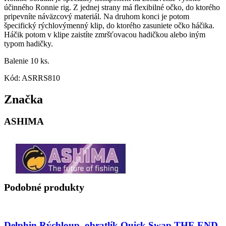
účinného Ronnie rig. Z jednej strany má flexibilné očko, do ktorého
pripevníte náväzcový materiál. Na druhom konci je potom
špecifický rýchlovýmenný klip, do ktorého zasuniete očko háčika.
Háčik potom v klipe zaistíte zmršťovacou hadičkou alebo iným
typom hadičky.
Balenie 10 ks.
Kód: ASRRS810
Značka
ASHIMA
Podobné produkty
Delphin Rýchloup. obratlík Quick Swap THE END