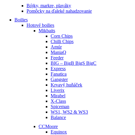
Bójky, markre, plaváky
Pomôcky na ďaleké nahadzovanie
Boilies
Hotové boilies
Mikbaits
Corn Chips
Chilli Chips
Amúr
ManiaQ
Feeder
BIG – BigB BigS BigC
Express
Fanatica
Gangster
Krvavý huňáček
Liverix
Mirabel
X-Class
Spiceman
WS1, WS2 & WS3
Balance
CCMoore
Equinox