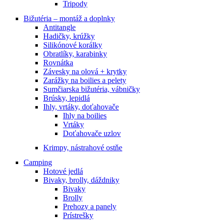
Tripody
Bižutéria – montáž a doplnky
Antitangle
Hadičky, krúžky
Silikónové korálky
Obratlíky, karabinky
Rovnátka
Závesky na olová + krytky
Zarážky na boilies a pelety
Sumčiarska bižutéria, vábničky
Brúsky, lepidlá
Ihly, vrtáky, doťahovače
Ihly na boilies
Vrtáky
Doťahovače uzlov
Krimpy, nástrahové ostňe
Camping
Hotové jedlá
Bivaky, brolly, dáždniky
Bivaky
Brolly
Prehozy a panely
Prístrešky