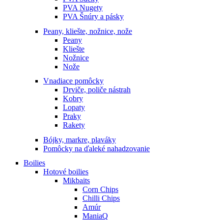
PVA Nugety
PVA Šnúry a pásky
Peany, kliešte, nožnice, nože
Peany
Kliešte
Nožnice
Nože
Vnadiace pomôcky
Drviče, poliče nástrah
Kobry
Lopaty
Praky
Rakety
Bójky, markre, plaváky
Pomôcky na ďaleké nahadzovanie
Boilies
Hotové boilies
Mikbaits
Corn Chips
Chilli Chips
Amúr
ManiaQ