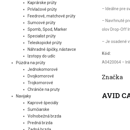
Kaprárske prúty
– Ideálne pre 
Prívlačové prúty
Feedrové, matchové prúty
– Navrhnuté pre
Sumcové prúty
Spomb, Spod, Marker
olov Drop-Off In
Specialist prúty
– Je osadené v
Teleskopické prúty
Náhradné špičky, nástavce
Kód:
Izotopy do udíc
A0420064 – Inl
Púzdra na prúty
Jednokomorové
Značka
Dvojkomorové
Trojkomorové
Chrániče na pruty
AVID C
Navijaky
Kaprové špeciály
Sumčiarske
Voľnobežná brzda
Predná brzda
Zadná brzda