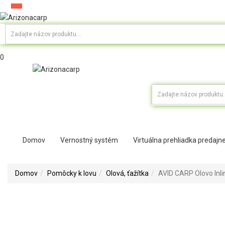
0
Domov
Vernostný systém
Virtuálna prehliadka predajn
Domov
Pomôcky k lovu
Olová, ťažítka
AVID CARP Olovo Inli