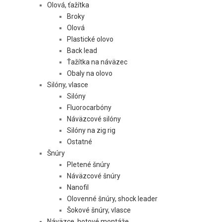
Olová, ťažítka
Broky
Olová
Plastické olovo
Back lead
Ťažítka na náväzec
Obaly na olovo
Silóny, vlasce
Silóny
Fluorocarbóny
Náväzcové silóny
Silóny na zig rig
Ostatné
Šnúry
Pletené šnúry
Náväzcové šnúry
Nanofil
Olovenné šnúry, shock leader
Šokové šnúry, vlasce
Náväzce, hotové montáže