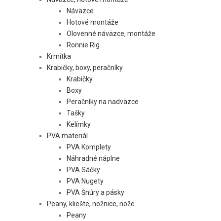
Náväzce
Hotové montáže
Olovenné náväzce, montáže
Ronnie Rig
Krmítka
Krabičky, boxy, peračníky
Krabičky
Boxy
Peračníky na nadväzce
Tašky
Kelímky
PVA materiál
PVA Komplety
Náhradné náplne
PVA Sáčky
PVA Nugety
PVA Šnúry a pásky
Peany, kliešte, nožnice, nože
Peany