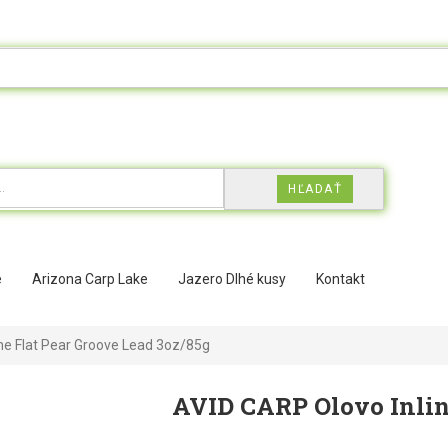
HĽADAŤ
e
Arizona Carp Lake
Jazero Dlhé kusy
Kontakt
ne Flat Pear Groove Lead 3oz/85g
AVID CARP Olovo Inlin