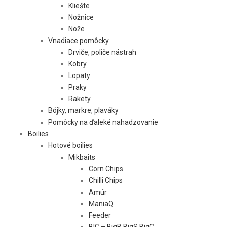
Kliešte
Nožnice
Nože
Vnadiace pomôcky
Drviče, poliče nástrah
Kobry
Lopaty
Praky
Rakety
Bójky, markre, plaváky
Pomôcky na ďaleké nahadzovanie
Boilies
Hotové boilies
Mikbaits
Corn Chips
Chilli Chips
Amúr
ManiaQ
Feeder
BIG – BigB BigS BigC