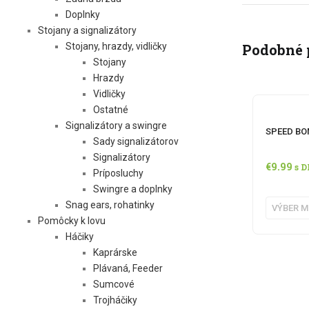
Doplnky
Stojany a signalizátory
Stojany, hrazdy, vidličky
Podobné 
Stojany
Hrazdy
Vidličky
Ostatné
Signalizátory a swingre
SPEED BOM
Sady signalizátorov
Signalizátory
€
9.99
s 
Príposluchy
Swingre a doplnky
Snag ears, rohatinky
VÝBER M
Pomôcky k lovu
Háčiky
Kaprárske
Plávaná, Feeder
Sumcové
Trojháčiky