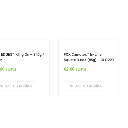
 EDGES™ Kling On – 340g /
FOX Camotex™ In-Line
oz
Square 3.0oz (85g) – CLD223
.60
€
2.60
s DPH
s DPH
PRIDAŤ DO KOŠÍKA
PRIDAŤ DO KOŠÍKA