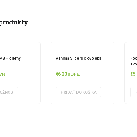
produkty
B – čierny
Ashima Sliders olovo 8ks
Fox
12
€
6.20
€
5
DPH
s DPH
This
OŽNOSTÍ
PRIDAŤ DO KOŠÍKA
product
has
multiple
variants.
The
options