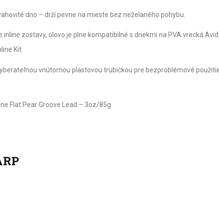
svahovité dno – drží pevne na mieste bez neželaného pohybu.
 inline zostavy, olovo je plne kompatibilné s driekmi na PVA vrecká Av
line Kit.
yberateľnou vnútornou plastovou trubičkou pre bezproblémové použitie
ine Flat Pear Groove Lead – 3oz/85g
ARP