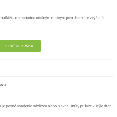
kamufláži s mimoriadne odolným matným povrchom pre zvýšenú
PRIDAŤ DO KOŠÍKA
lovu
je pevné usadenie náväzca alebo hlavnej šnúry pri love v štýle drop-