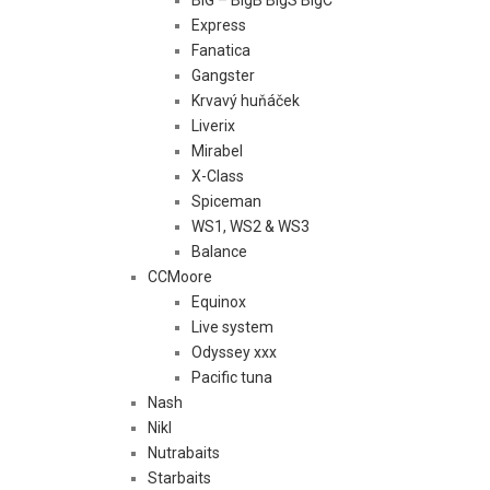
Express
Fanatica
Gangster
Krvavý huňáček
Liverix
Mirabel
X-Class
Spiceman
WS1, WS2 & WS3
Balance
CCMoore
Equinox
Live system
Odyssey xxx
Pacific tuna
Nash
Nikl
Nutrabaits
Starbaits