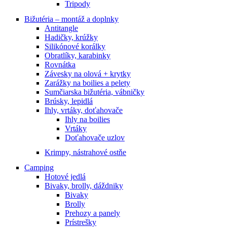
Tripody
Bižutéria – montáž a doplnky
Antitangle
Hadičky, krúžky
Silikónové korálky
Obratlíky, karabinky
Rovnátka
Závesky na olová + krytky
Zarážky na boilies a pelety
Sumčiarska bižutéria, vábničky
Brúsky, lepidlá
Ihly, vrtáky, doťahovače
Ihly na boilies
Vrtáky
Doťahovače uzlov
Krimpy, nástrahové ostňe
Camping
Hotové jedlá
Bivaky, brolly, dáždniky
Bivaky
Brolly
Prehozy a panely
Prístrešky