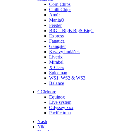
Corn Chips
Chilli Chips
Amúr
ManiaQ
Feeder
BIG – BigB BigS BigC
Express
Fanatica
Gangster
Krvavý huňáček
Liverix
Mirabel
X-Class
Spiceman
WS1, WS2 & WS3
Balance
CCMoore
Equinox
Live system
Odyssey xxx
Pacific tuna
Nash
Nikl