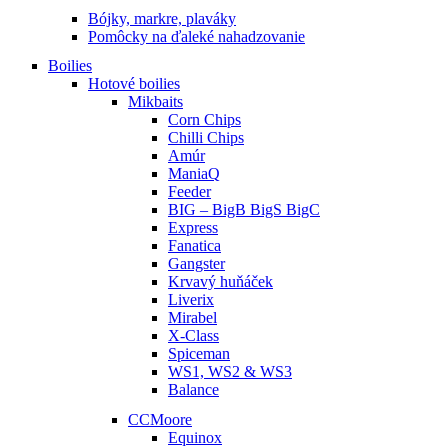
Bójky, markre, plaváky
Pomôcky na ďaleké nahadzovanie
Boilies
Hotové boilies
Mikbaits
Corn Chips
Chilli Chips
Amúr
ManiaQ
Feeder
BIG – BigB BigS BigC
Express
Fanatica
Gangster
Krvavý huňáček
Liverix
Mirabel
X-Class
Spiceman
WS1, WS2 & WS3
Balance
CCMoore
Equinox