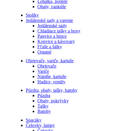
Lehátka, postele
Obaly, vankúše
Stolíky
Jedálenské sady a varenie
Jedálenské sady
Chladiace tašky a boxy
Panvice a hrnce
Konvice a kávovary
Fľaše a šálky
Ostatné
Ohrievače, variče, kartuše
Ohrievače
Variče
Náplňe, kartuše
Hadice, ventily
Púzdra, obaly, tašky, batohy
Púzdra
Obaly, pokrývky
Tašky
Batohy
Spacáky
Čelovky, lampy
Čelovky