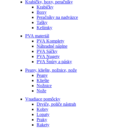
Krabičky, boxy, peračníky
Krabičky
Boxy
Peračníky na nadväzce
Tašky
Kelímky
PVA materiál
PVA Komplety
Náhradné náplne
PVA Sáčky
PVA Nugety
PVA Šnúry a pásky
Peany, kliešte, nožnice, nože
Peany
Kliešte
Nožnice
Nože
Vnadiace pomôcky
Drviče, poliče nástrah
Kobry
Lopaty
Praky
Rakety