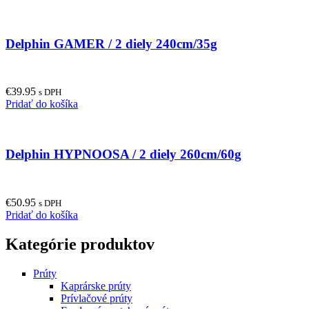
product
has
multiple
Delphin GAMER / 2 diely 240cm/35g
variants.
The
options
may
€
39.95
be
s DPH
Pridať do košíka
chosen
on
the
product
Delphin HYPNOOSA / 2 diely 260cm/60g
page
€
50.95
s DPH
Pridať do košíka
Kategórie produktov
Prúty
Kaprárske prúty
Prívlačové prúty