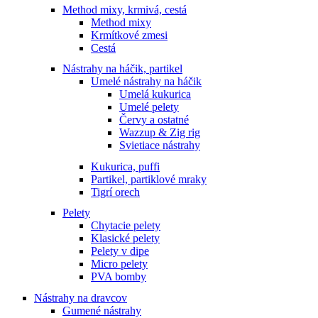
Method mixy, krmivá, cestá
Method mixy
Krmítkové zmesi
Cestá
Nástrahy na háčik, partikel
Umelé nástrahy na háčik
Umelá kukurica
Umelé pelety
Červy a ostatné
Wazzup & Zig rig
Svietiace nástrahy
Kukurica, puffi
Partikel, partiklové mraky
Tigrí orech
Pelety
Chytacie pelety
Klasické pelety
Pelety v dipe
Micro pelety
PVA bomby
Nástrahy na dravcov
Gumené nástrahy