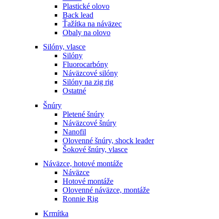
Plastické olovo
Back lead
Ťažítka na náväzec
Obaly na olovo
Silóny, vlasce
Silóny
Fluorocarbóny
Náväzcové silóny
Silóny na zig rig
Ostatné
Šnúry
Pletené šnúry
Náväzcové šnúry
Nanofil
Olovenné šnúry, shock leader
Šokové šnúry, vlasce
Náväzce, hotové montáže
Náväzce
Hotové montáže
Olovenné náväzce, montáže
Ronnie Rig
Krmítka