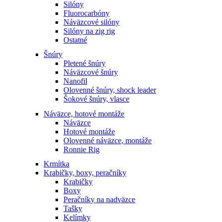
Silóny
Fluorocarbóny
Náväzcové silóny
Silóny na zig rig
Ostatné
Šnúry
Pletené šnúry
Náväzcové šnúry
Nanofil
Olovenné šnúry, shock leader
Šokové šnúry, vlasce
Náväzce, hotové montáže
Náväzce
Hotové montáže
Olovenné náväzce, montáže
Ronnie Rig
Krmítka
Krabičky, boxy, peračníky
Krabičky
Boxy
Peračníky na nadväzce
Tašky
Kelímky