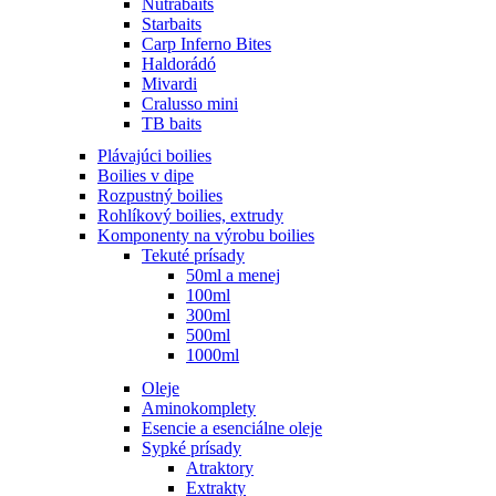
Nutrabaits
Starbaits
Carp Inferno Bites
Haldorádó
Mivardi
Cralusso mini
TB baits
Plávajúci boilies
Boilies v dipe
Rozpustný boilies
Rohlíkový boilies, extrudy
Komponenty na výrobu boilies
Tekuté prísady
50ml a menej
100ml
300ml
500ml
1000ml
Oleje
Aminokomplety
Esencie a esenciálne oleje
Sypké prísady
Atraktory
Extrakty