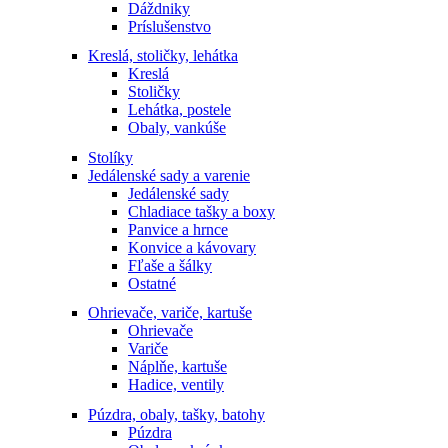
Dáždniky
Príslušenstvo
Kreslá, stoličky, lehátka
Kreslá
Stoličky
Lehátka, postele
Obaly, vankúše
Stolíky
Jedálenské sady a varenie
Jedálenské sady
Chladiace tašky a boxy
Panvice a hrnce
Konvice a kávovary
Fľaše a šálky
Ostatné
Ohrievače, variče, kartuše
Ohrievače
Variče
Náplňe, kartuše
Hadice, ventily
Púzdra, obaly, tašky, batohy
Púzdra