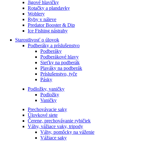
Jigové hlavičky
Rotačky a plandavky
Woblery
Ryby v náleve
Predator Booster & Dip
Ice Fishing nástrahy
Starostlivosť o úlovok
Podberáky a príslušenstvo
Podberáky
Podberákové hlavy
Sieťky na podberák
Plaváky na podberák
Príslušenstvo, tyče
Pásky
Podložky, vaničky
Podložky
Vaničky
Prechovávacie saky
Úlovkové siete
Čerene, prechovávanie rybičiek
Váhy, vážiace vaky, tripody
Váhy, pomôcky na váženie
Vážiace saky