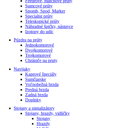
Feedrové, matchové prúty
Sumcové prúty
Spomb, Spod, Marker
Specialist prúty
Teleskopické prúty
Náhradné špičky, nástavce
Izotopy do udíc
Púzdra na prúty
Jednokomorové
Dvojkomorové
Trojkomorové
Chrániče na pruty
Navijaky
Kaprové špeciály
Sumčiarske
Voľnobežná brzda
Predná brzda
Zadná brzda
Doplnky
Stojany a signalizátory
Stojany, hrazdy, vidličky
Stojany
Hrazdy