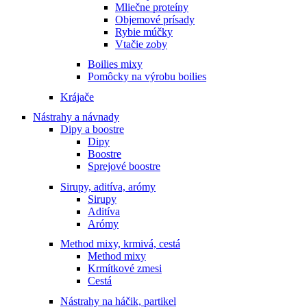
Mliečne proteíny
Objemové prísady
Rybie múčky
Vtačie zoby
Boilies mixy
Pomôcky na výrobu boilies
Krájače
Nástrahy a návnady
Dipy a boostre
Dipy
Boostre
Sprejové boostre
Sirupy, aditíva, arómy
Sirupy
Aditíva
Arómy
Method mixy, krmivá, cestá
Method mixy
Krmítkové zmesi
Cestá
Nástrahy na háčik, partikel