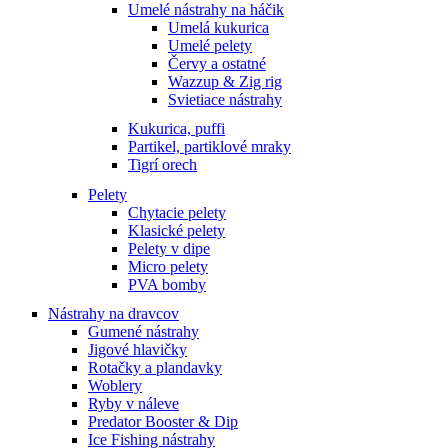
Umelé nástrahy na háčik
Umelá kukurica
Umelé pelety
Červy a ostatné
Wazzup & Zig rig
Svietiace nástrahy
Kukurica, puffi
Partikel, partiklové mraky
Tigrí orech
Pelety
Chytacie pelety
Klasické pelety
Pelety v dipe
Micro pelety
PVA bomby
Nástrahy na dravcov
Gumené nástrahy
Jigové hlavičky
Rotačky a plandavky
Woblery
Ryby v náleve
Predator Booster & Dip
Ice Fishing nástrahy