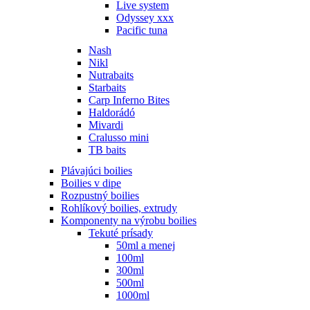
Live system
Odyssey xxx
Pacific tuna
Nash
Nikl
Nutrabaits
Starbaits
Carp Inferno Bites
Haldorádó
Mivardi
Cralusso mini
TB baits
Plávajúci boilies
Boilies v dipe
Rozpustný boilies
Rohlíkový boilies, extrudy
Komponenty na výrobu boilies
Tekuté prísady
50ml a menej
100ml
300ml
500ml
1000ml