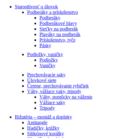
Starostlivosť o úlovok
Podberáky a príslušenstvo
Podberáky
Podberákové hlavy
Sieťky na podberák
Plaváky na podberák
Príslušenstvo, tyče
Pásky
Podložky, vaničky
Podložky
Vaničky
Prechovávacie saky
Úlovkové siete
Čerene, prechovávanie rybičiek
Váhy, vážiace vaky, tripody
Váhy, pomôcky na váženie
Vážiace saky
Tripody
Bižutéria – montáž a doplnky
Antitangle
Hadičky, krúžky
Silikónové korálky