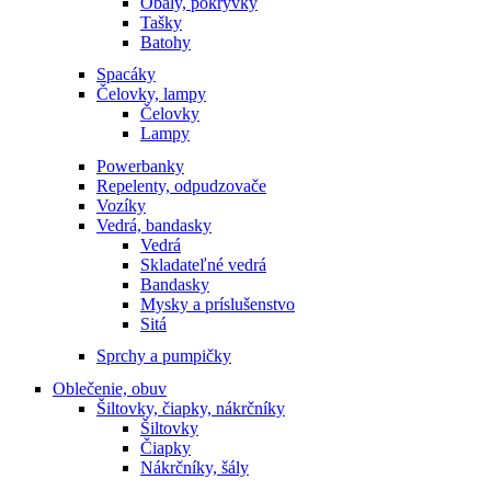
Obaly, pokrývky
Tašky
Batohy
Spacáky
Čelovky, lampy
Čelovky
Lampy
Powerbanky
Repelenty, odpudzovače
Vozíky
Vedrá, bandasky
Vedrá
Skladateľné vedrá
Bandasky
Mysky a príslušenstvo
Sitá
Sprchy a pumpičky
Oblečenie, obuv
Šiltovky, čiapky, nákrčníky
Šiltovky
Čiapky
Nákrčníky, šály