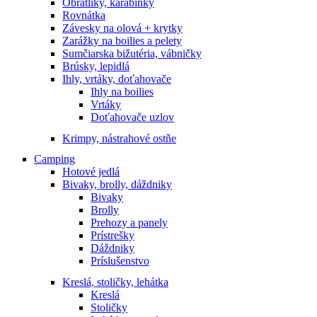
Obratlíky, karabinky
Rovnátka
Závesky na olová + krytky
Zarážky na boilies a pelety
Sumčiarska bižutéria, vábničky
Brúsky, lepidlá
Ihly, vrtáky, doťahovače
Ihly na boilies
Vrtáky
Doťahovače uzlov
Krimpy, nástrahové ostňe
Camping
Hotové jedlá
Bivaky, brolly, dáždniky
Bivaky
Brolly
Prehozy a panely
Prístrešky
Dáždniky
Príslušenstvo
Kreslá, stoličky, lehátka
Kreslá
Stoličky