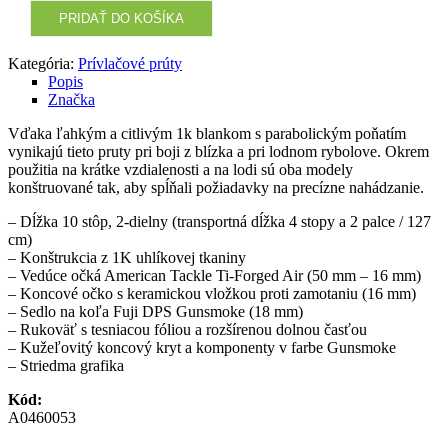
PRIDAŤ DO KOŠÍKA
Kategória:
Prívlačové prúty
Popis
Značka
Vďaka ľahkým a citlivým 1k blankom s parabolickým poňatím
vynikajú tieto pruty pri boji z blízka a pri lodnom rybolove. Okrem
použitia na krátke vzdialenosti a na lodi sú oba modely
konštruované tak, aby spĺňali požiadavky na precízne nahádzanie.
– Dĺžka 10 stôp, 2-dielny (transportná dĺžka 4 stopy a 2 palce / 127
cm)
– Konštrukcia z 1K uhlíkovej tkaniny
– Vedúce očká American Tackle Ti-Forged Air (50 mm – 16 mm)
– Koncové očko s keramickou vložkou proti zamotaniu (16 mm)
– Sedlo na koľa Fuji DPS Gunsmoke (18 mm)
– Rukoväť s tesniacou fóliou a rozšírenou dolnou časťou
– Kužeľovitý koncový kryt a komponenty v farbe Gunsmoke
– Striedma grafika
Kód:
A0460053