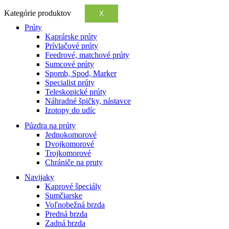
Kategórie produktov
X
Prúty
Kaprárske prúty
Prívlačové prúty
Feedrové, matchové prúty
Sumcové prúty
Spomb, Spod, Marker
Specialist prúty
Teleskopické prúty
Náhradné špičky, nástavce
Izotopy do udíc
Púzdra na prúty
Jednokomorové
Dvojkomorové
Trojkomorové
Chrániče na pruty
Navijaky
Kaprové špeciály
Sumčiarske
Voľnobežná brzda
Predná brzda
Zadná brzda