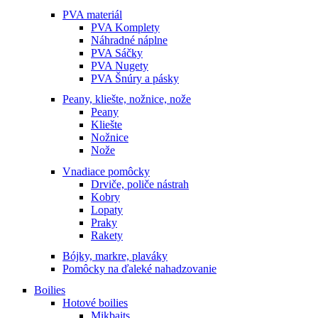
PVA materiál
PVA Komplety
Náhradné náplne
PVA Sáčky
PVA Nugety
PVA Šnúry a pásky
Peany, kliešte, nožnice, nože
Peany
Kliešte
Nožnice
Nože
Vnadiace pomôcky
Drviče, poliče nástrah
Kobry
Lopaty
Praky
Rakety
Bójky, markre, plaváky
Pomôcky na ďaleké nahadzovanie
Boilies
Hotové boilies
Mikbaits