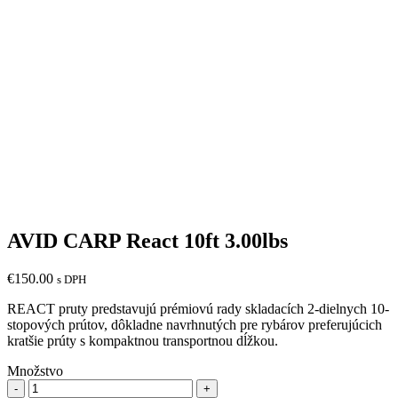
AVID CARP React 10ft 3.00lbs
€
150.00
s DPH
REACT pruty predstavujú prémiovú rady skladacích 2-dielnych 10-
stopových prútov, dôkladne navrhnutých pre rybárov preferujúcich
kratšie prúty s kompaktnou transportnou dĺžkou.
Množstvo
Množstvo