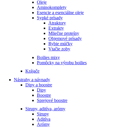
Oleje
Aminokomplety
Esencie a esenciálne oleje
Sypké prísady
Atraktory
Extrakty
Mliečne proteíny
Objemové prísady
Rybie múčky
Vtačie zoby
Boilies mixy
Pomôcky na výrobu boilies
Krájače
Nástrahy a návnady
Dipy a boostre
Dipy
Boostre
Sprejové boostre
Sirupy, aditíva, arómy
Sirupy
Aditíva
Arómy