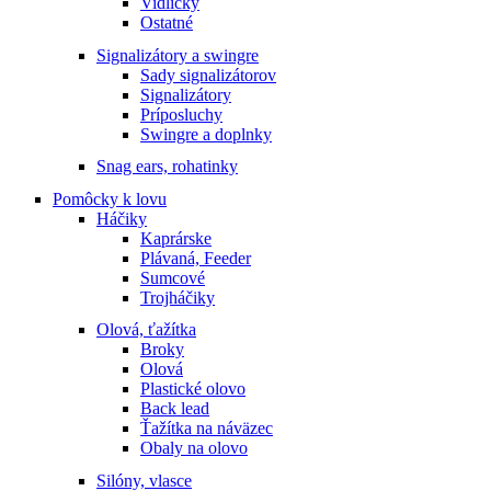
Vidličky
Ostatné
Signalizátory a swingre
Sady signalizátorov
Signalizátory
Príposluchy
Swingre a doplnky
Snag ears, rohatinky
Pomôcky k lovu
Háčiky
Kaprárske
Plávaná, Feeder
Sumcové
Trojháčiky
Olová, ťažítka
Broky
Olová
Plastické olovo
Back lead
Ťažítka na náväzec
Obaly na olovo
Silóny, vlasce