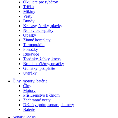
Okuliare pre rybárov
Tričká
Mikiny
Vesty
Bundy
Kraťasy, šortky, plavky
Nohavice, tepláky
Opasky
Zimné komplety
Termoprádlo
Ponožky
Rukavice
Topánky, žabky, kroxy
Brodiace čižmy, prsačky
Gumáky, pršiplášte
Uteráky
Člny, motory, batérie
Člny
Motory
Príslušenstvo k člnom
Záchranné vesty
Držiaky prútu, sonaru, kamery
Batérie
Sonary, loďky