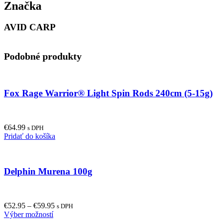
Značka
AVID CARP
Podobné produkty
Fox Rage Warrior® Light Spin Rods 240cm (5-15g)
€
64.99
s DPH
Pridať do košíka
Delphin Murena 100g
€
52.95
–
€
59.95
s DPH
This
Výber možností