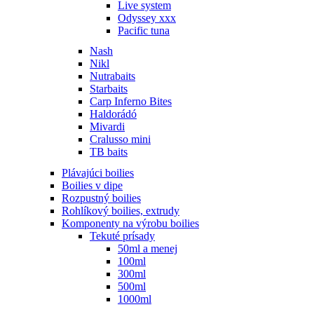
Live system
Odyssey xxx
Pacific tuna
Nash
Nikl
Nutrabaits
Starbaits
Carp Inferno Bites
Haldorádó
Mivardi
Cralusso mini
TB baits
Plávajúci boilies
Boilies v dipe
Rozpustný boilies
Rohlíkový boilies, extrudy
Komponenty na výrobu boilies
Tekuté prísady
50ml a menej
100ml
300ml
500ml
1000ml