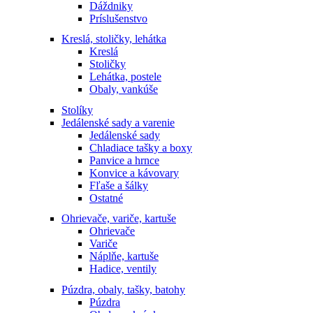
Dáždniky
Príslušenstvo
Kreslá, stoličky, lehátka
Kreslá
Stoličky
Lehátka, postele
Obaly, vankúše
Stolíky
Jedálenské sady a varenie
Jedálenské sady
Chladiace tašky a boxy
Panvice a hrnce
Konvice a kávovary
Fľaše a šálky
Ostatné
Ohrievače, variče, kartuše
Ohrievače
Variče
Náplňe, kartuše
Hadice, ventily
Púzdra, obaly, tašky, batohy
Púzdra