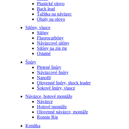
Plastické olovo
Back lead
Ťažítka na náväzec
Obaly na olovo
Silóny, vlasce
Silóny
Fluorocarbóny
Náväzcové silóny
Silóny na zig rig
Ostatné
Šnúry
Pletené šnúry
Náväzcové šnúry
Nanofil
Olovenné šnúry, shock leader
Šokové šnúry, vlasce
Náväzce, hotové montáže
Náväzce
Hotové montáže
Olovenné náväzce, montáže
Ronnie Rig
Krmítka