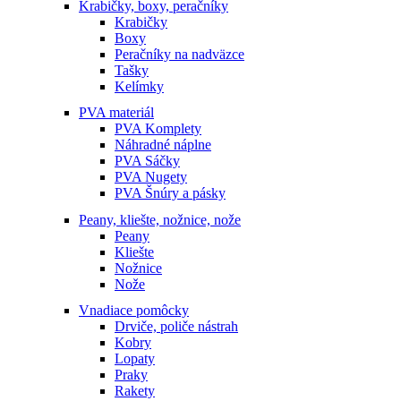
Krabičky, boxy, peračníky
Krabičky
Boxy
Peračníky na nadväzce
Tašky
Kelímky
PVA materiál
PVA Komplety
Náhradné náplne
PVA Sáčky
PVA Nugety
PVA Šnúry a pásky
Peany, kliešte, nožnice, nože
Peany
Kliešte
Nožnice
Nože
Vnadiace pomôcky
Drviče, poliče nástrah
Kobry
Lopaty
Praky
Rakety