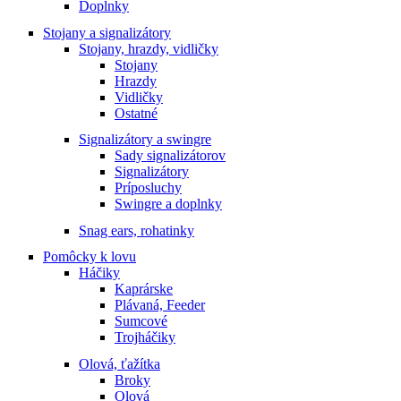
Doplnky
Stojany a signalizátory
Stojany, hrazdy, vidličky
Stojany
Hrazdy
Vidličky
Ostatné
Signalizátory a swingre
Sady signalizátorov
Signalizátory
Príposluchy
Swingre a doplnky
Snag ears, rohatinky
Pomôcky k lovu
Háčiky
Kaprárske
Plávaná, Feeder
Sumcové
Trojháčiky
Olová, ťažítka
Broky
Olová