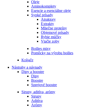
Oleje
Aminokomplety
Esencie a esenciálne oleje
Sypké prísady
Atraktory
Extrakty
Mliečne proteíny
Objemové prísady
Rybie múčky
Vtačie zoby
Boilies mixy
Pomôcky na výrobu boilies
Krájače
Nástrahy a návnady
Dipy a boostre
Dipy
Boostre
Sprejové boostre
Sirupy, aditíva, arómy
Sirupy
Aditíva
Arómy