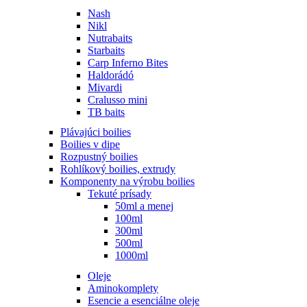
Nash
Nikl
Nutrabaits
Starbaits
Carp Inferno Bites
Haldorádó
Mivardi
Cralusso mini
TB baits
Plávajúci boilies
Boilies v dipe
Rozpustný boilies
Rohlíkový boilies, extrudy
Komponenty na výrobu boilies
Tekuté prísady
50ml a menej
100ml
300ml
500ml
1000ml
Oleje
Aminokomplety
Esencie a esenciálne oleje