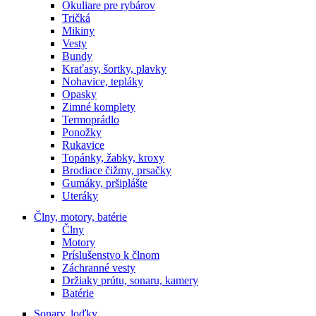
Okuliare pre rybárov
Tričká
Mikiny
Vesty
Bundy
Kraťasy, šortky, plavky
Nohavice, tepláky
Opasky
Zimné komplety
Termoprádlo
Ponožky
Rukavice
Topánky, žabky, kroxy
Brodiace čižmy, prsačky
Gumáky, pršiplášte
Uteráky
Člny, motory, batérie
Člny
Motory
Príslušenstvo k člnom
Záchranné vesty
Držiaky prútu, sonaru, kamery
Batérie
Sonary, loďky