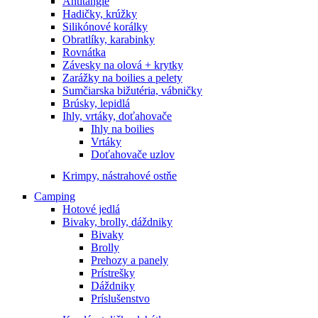
Antitangle
Hadičky, krúžky
Silikónové korálky
Obratlíky, karabinky
Rovnátka
Závesky na olová + krytky
Zarážky na boilies a pelety
Sumčiarska bižutéria, vábničky
Brúsky, lepidlá
Ihly, vrtáky, doťahovače
Ihly na boilies
Vrtáky
Doťahovače uzlov
Krimpy, nástrahové ostňe
Camping
Hotové jedlá
Bivaky, brolly, dáždniky
Bivaky
Brolly
Prehozy a panely
Prístrešky
Dáždniky
Príslušenstvo