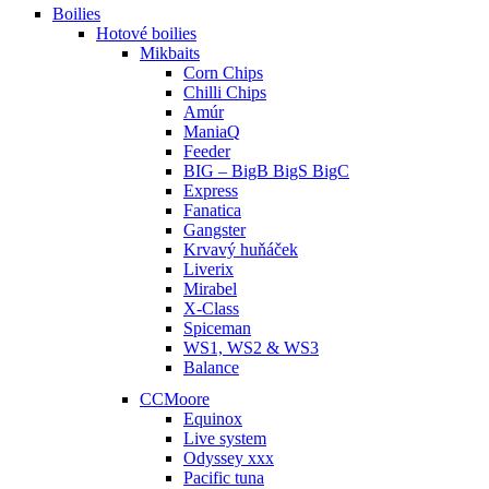
Boilies
Hotové boilies
Mikbaits
Corn Chips
Chilli Chips
Amúr
ManiaQ
Feeder
BIG – BigB BigS BigC
Express
Fanatica
Gangster
Krvavý huňáček
Liverix
Mirabel
X-Class
Spiceman
WS1, WS2 & WS3
Balance
CCMoore
Equinox
Live system
Odyssey xxx
Pacific tuna