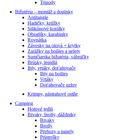
Tripody
Bižutéria – montáž a doplnky
Antitangle
Hadičky, krúžky
Silikónové korálky
Obratlíky, karabinky
Rovnátka
Závesky na olová + krytky
Zarážky na boilies a pelety
Sumčiarska bižutéria, vábničky
Brúsky, lepidlá
Ihly, vrtáky, doťahovače
Ihly na boilies
Vrtáky
Doťahovače uzlov
Krimpy, nástrahové ostňe
Camping
Hotové jedlá
Bivaky, brolly, dáždniky
Bivaky
Brolly
Prehozy a panely
Prístrešky