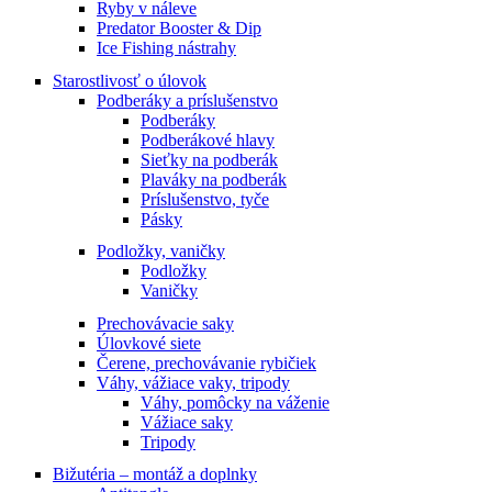
Ryby v náleve
Predator Booster & Dip
Ice Fishing nástrahy
Starostlivosť o úlovok
Podberáky a príslušenstvo
Podberáky
Podberákové hlavy
Sieťky na podberák
Plaváky na podberák
Príslušenstvo, tyče
Pásky
Podložky, vaničky
Podložky
Vaničky
Prechovávacie saky
Úlovkové siete
Čerene, prechovávanie rybičiek
Váhy, vážiace vaky, tripody
Váhy, pomôcky na váženie
Vážiace saky
Tripody
Bižutéria – montáž a doplnky