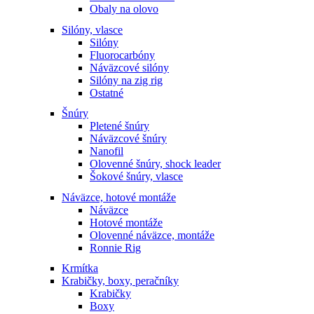
Obaly na olovo
Silóny, vlasce
Silóny
Fluorocarbóny
Náväzcové silóny
Silóny na zig rig
Ostatné
Šnúry
Pletené šnúry
Náväzcové šnúry
Nanofil
Olovenné šnúry, shock leader
Šokové šnúry, vlasce
Náväzce, hotové montáže
Náväzce
Hotové montáže
Olovenné náväzce, montáže
Ronnie Rig
Krmítka
Krabičky, boxy, peračníky
Krabičky
Boxy