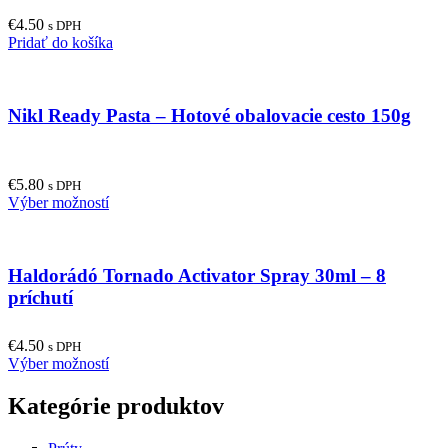
€
4.50
s DPH
Pridať do košíka
Nikl Ready Pasta – Hotové obalovacie cesto 150g
€
5.80
s DPH
This
Výber možností
product
has
multiple
Haldorádó Tornado Activator Spray 30ml – 8
variants.
The
príchutí
options
may
€
4.50
be
s DPH
This
Výber možností
chosen
product
on
has
the
Kategórie produktov
multiple
product
variants.
page