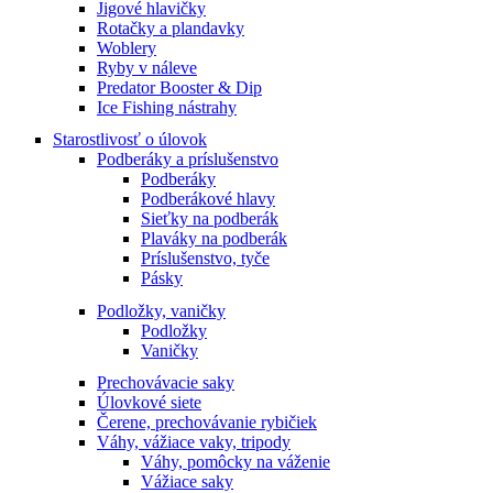
Jigové hlavičky
Rotačky a plandavky
Woblery
Ryby v náleve
Predator Booster & Dip
Ice Fishing nástrahy
Starostlivosť o úlovok
Podberáky a príslušenstvo
Podberáky
Podberákové hlavy
Sieťky na podberák
Plaváky na podberák
Príslušenstvo, tyče
Pásky
Podložky, vaničky
Podložky
Vaničky
Prechovávacie saky
Úlovkové siete
Čerene, prechovávanie rybičiek
Váhy, vážiace vaky, tripody
Váhy, pomôcky na váženie
Vážiace saky