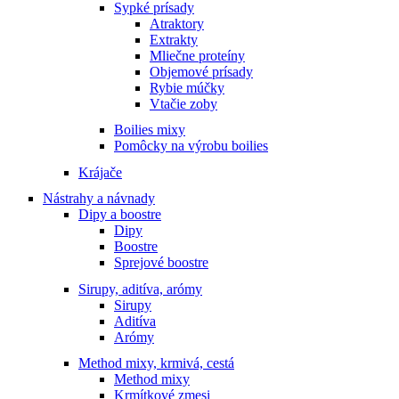
Sypké prísady
Atraktory
Extrakty
Mliečne proteíny
Objemové prísady
Rybie múčky
Vtačie zoby
Boilies mixy
Pomôcky na výrobu boilies
Krájače
Nástrahy a návnady
Dipy a boostre
Dipy
Boostre
Sprejové boostre
Sirupy, aditíva, arómy
Sirupy
Aditíva
Arómy
Method mixy, krmivá, cestá
Method mixy
Krmítkové zmesi