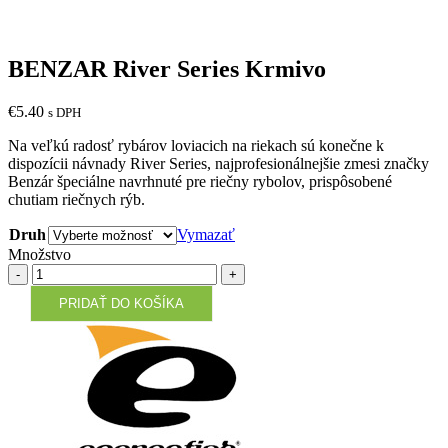
BENZAR River Series Krmivo
€
5.40
s DPH
Na veľkú radosť rybárov loviacich na riekach sú konečne k
dispozícii návnady River Series, najprofesionálnejšie zmesi značky
Benzár špeciálne navrhnuté pre riečny rybolov, prispôsobené
chutiam riečnych rýb.
Druh
Vymazať
Množstvo
Množstvo
PRIDAŤ DO KOŠÍKA