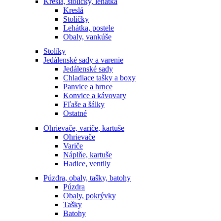
Kreslá, stoličky, lehátka
Kreslá
Stoličky
Lehátka, postele
Obaly, vankúše
Stolíky
Jedálenské sady a varenie
Jedálenské sady
Chladiace tašky a boxy
Panvice a hrnce
Konvice a kávovary
Fľaše a šálky
Ostatné
Ohrievače, variče, kartuše
Ohrievače
Variče
Náplňe, kartuše
Hadice, ventily
Púzdra, obaly, tašky, batohy
Púzdra
Obaly, pokrývky
Tašky
Batohy