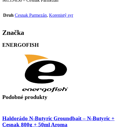
98135-856 – Cesnak Parmezán
Druh
Cesnak Parmezán
,
Korenistý syr
Značka
ENERGOFISH
Podobné produkty
Haldorádo N-Butyric Groundbait – N-Butyric +
Cesnak 800g + 50ml Aroma