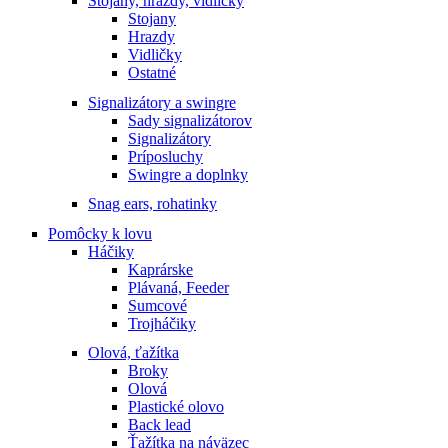
Stojany, hrazdy, vidličky
Stojany
Hrazdy
Vidličky
Ostatné
Signalizátory a swingre
Sady signalizátorov
Signalizátory
Príposluchy
Swingre a doplnky
Snag ears, rohatinky
Pomôcky k lovu
Háčiky
Kaprárske
Plávaná, Feeder
Sumcové
Trojháčiky
Olová, ťažítka
Broky
Olová
Plastické olovo
Back lead
Ťažítka na náväzec