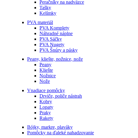
Peračníky na nadväzce
Tašky
Kelímky
PVA materiál
PVA Komplety
Náhradné náplne
PVA Sáčky
PVA Nugety
PVA Šnúry a pásky
Peany, kliešte, nožnice, nože
Peany
Kliešte
Nožnice
Nože
Vnadiace pomôcky
Drviče, poliče nástrah
Kobry
Lopaty
Praky
Rakety
Bójky, markre, plaváky
Pomôcky na ďaleké nahadzovanie