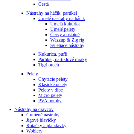
Cestá
Nástrahy na háčik, partikel
Umelé nástrahy na háčik
Umelá kukurica
Umelé pelety
Červy a ostatné
Wazzup & Zig rig
Svietiace nástrahy
Kukurica, puffi
Partikel, partiklové mraky
Tigrí orech
Pelety
Chytacie pelety
Klasické pelety
Pelety v dipe
Micro pelety
PVA bomby
Nástrahy na dravcov
Gumené nástrahy
Jigové hlavičky
Rotačky a plandavky
Woblery