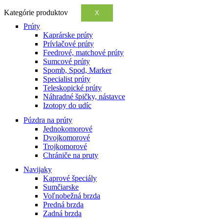
Kategórie produktov
X
Prúty
Kaprárske prúty
Prívlačové prúty
Feedrové, matchové prúty
Sumcové prúty
Spomb, Spod, Marker
Specialist prúty
Teleskopické prúty
Náhradné špičky, nástavce
Izotopy do udíc
Púzdra na prúty
Jednokomorové
Dvojkomorové
Trojkomorové
Chrániče na pruty
Navijaky
Kaprové špeciály
Sumčiarske
Voľnobežná brzda
Predná brzda
Zadná brzda