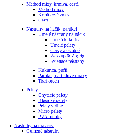
Method mixy, krmivá, cestá
Method mixy
Krmítkové zmesi
Cestá
Nástrahy na háčik, partikel
Umelé nástrahy na háčik
Umelá kukurica
Umelé pelety
Červy a ostatné
Wazzup & Zig rig
Svietiace nástrahy
Kukurica, puffi
Partikel, partiklové mraky
Tigrí orech
Pelety
Chytacie pelety
Klasické pelety
Pelety v dipe
Micro pelety
PVA bomby
Nástrahy na dravcov
Gumené nástrahy