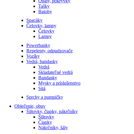
Obaly, pokrývky
Tašky
Batohy
Spacáky
Čelovky, lampy
Čelovky
Lampy
Powerbanky
Repelenty, odpudzovače
Vozíky
Vedrá, bandasky
Vedrá
Skladateľné vedrá
Bandasky
Mysky a príslušenstvo
Sitá
Sprchy a pumpičky
Oblečenie, obuv
Šiltovky, čiapky, nákrčníky
Šiltovky
Čiapky
Nákrčníky, šály