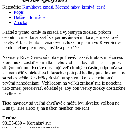
Kategórie:
Krmítkové zmesi
,
Method mixy, krmivá, cestá
Popis
Ďalšie informácie
Značka
Každé z týchto krmív sa skladá z vybraných zložiek, pričom
osobitnú zmienku si zaslúžia parmezánová múka a parmezánové
pelety. Vďaka týmto návnadovým zložkám je krmivo River Series
neodolateľné pre mreny, nosále a pleskáče.
Návnady River Series sú dobre priľnavé, ťažké, hrubozrnné zmesi,
ktoré môžu zostať v krmítku alebo v oblasti lovu dlhší čas napriek
silným prúdom. Keďže obsahujú veľa hrubých častíc, odporúča sa
ich namočiť v niekoľkých fázach aspoň pol hodiny pred lovom, aby
sa zabezpečilo, že zložky dosiahnu správnu konzistenciu pred
prvými nahodeniami. Vzhľadom na veľkú zrnitosť nie je potrebné
tieto zmesi preosievať, dôležité je, aby boli všetky zložky dostatočne
navlhčené.
Tieto návnady sú veľmi chytľavé a môžu byť skvelou voľbou na
Dunaji, Tise alebo aj na našich menších riekach!
Druhy:
98135-830 – Korenistý syr