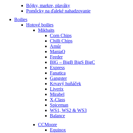
Bójky, markre, plaváky
Pomôcky na ďaleké nahadzovanie
Boilies
Hotové boilies
Mikbaits
Corn Chips
Chilli Chips
Amúr
ManiaQ
Feeder
BIG – BigB BigS BigC
Express
Fanatica
Gangster
Krvavý huňáček
Liverix
Mirabel
X-Class
Spiceman
WS1, WS2 & WS3
Balance
CCMoore
Equinox