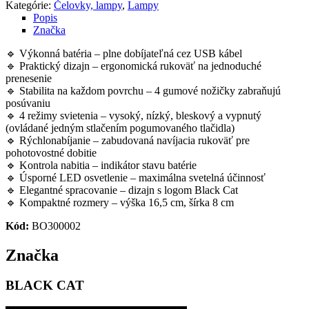
Kategórie:
Čelovky, lampy
,
Lampy
Popis
Značka
🔹 Výkonná batéria – plne dobíjateľná cez USB kábel
🔹 Praktický dizajn – ergonomická rukoväť na jednoduché
prenesenie
🔹 Stabilita na každom povrchu – 4 gumové nožičky zabraňujú
posúvaniu
🔹 4 režimy svietenia – vysoký, nízký, bleskový a vypnutý
(ovládané jedným stlačením pogumovaného tlačidla)
🔹 Rýchlonabíjanie – zabudovaná navíjacia rukoväť pre
pohotovostné dobitie
🔹 Kontrola nabitia – indikátor stavu batérie
🔹 Úsporné LED osvetlenie – maximálna svetelná účinnosť
🔹 Elegantné spracovanie – dizajn s logom Black Cat
🔹 Kompaktné rozmery – výška 16,5 cm, šírka 8 cm
Kód:
BO300002
Značka
BLACK CAT