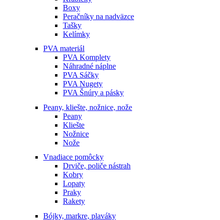
Boxy
Peračníky na nadväzce
Tašky
Kelímky
PVA materiál
PVA Komplety
Náhradné náplne
PVA Sáčky
PVA Nugety
PVA Šnúry a pásky
Peany, kliešte, nožnice, nože
Peany
Kliešte
Nožnice
Nože
Vnadiace pomôcky
Drviče, poliče nástrah
Kobry
Lopaty
Praky
Rakety
Bójky, markre, plaváky