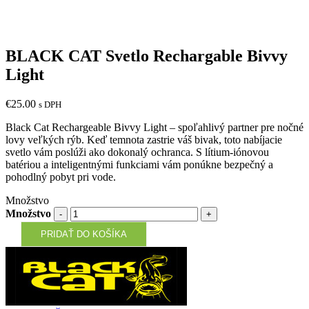
BLACK CAT Svetlo Rechargable Bivvy
Light
€
25.00
s DPH
Black Cat Rechargeable Bivvy Light – spoľahlivý partner pre nočné
lovy veľkých rýb. Keď temnota zastrie váš bivak, toto nabíjacie
svetlo vám poslúži ako dokonalý ochranca. S lítium-iónovou
batériou a inteligentnými funkciami vám ponúkne bezpečný a
pohodlný pobyt pri vode.
Množstvo
Množstvo
PRIDAŤ DO KOŠÍKA