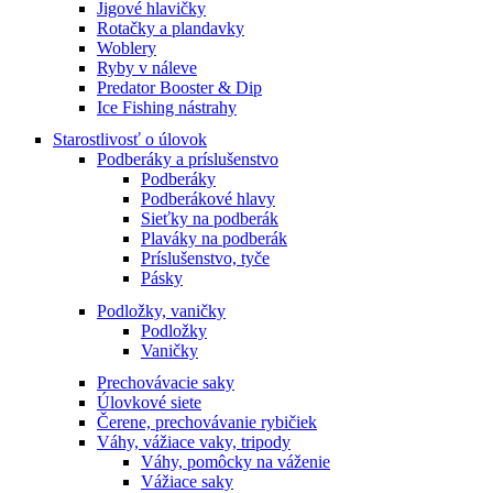
Jigové hlavičky
Rotačky a plandavky
Woblery
Ryby v náleve
Predator Booster & Dip
Ice Fishing nástrahy
Starostlivosť o úlovok
Podberáky a príslušenstvo
Podberáky
Podberákové hlavy
Sieťky na podberák
Plaváky na podberák
Príslušenstvo, tyče
Pásky
Podložky, vaničky
Podložky
Vaničky
Prechovávacie saky
Úlovkové siete
Čerene, prechovávanie rybičiek
Váhy, vážiace vaky, tripody
Váhy, pomôcky na váženie
Vážiace saky