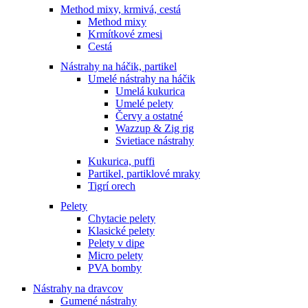
Method mixy, krmivá, cestá
Method mixy
Krmítkové zmesi
Cestá
Nástrahy na háčik, partikel
Umelé nástrahy na háčik
Umelá kukurica
Umelé pelety
Červy a ostatné
Wazzup & Zig rig
Svietiace nástrahy
Kukurica, puffi
Partikel, partiklové mraky
Tigrí orech
Pelety
Chytacie pelety
Klasické pelety
Pelety v dipe
Micro pelety
PVA bomby
Nástrahy na dravcov
Gumené nástrahy