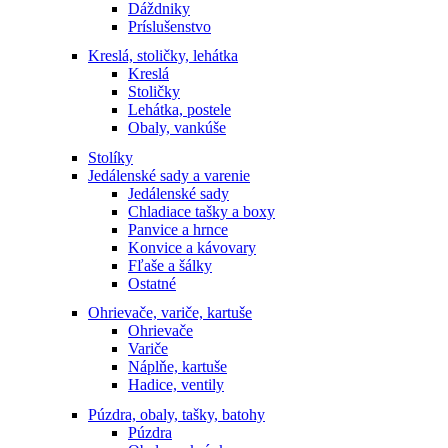
Dáždniky
Príslušenstvo
Kreslá, stoličky, lehátka
Kreslá
Stoličky
Lehátka, postele
Obaly, vankúše
Stolíky
Jedálenské sady a varenie
Jedálenské sady
Chladiace tašky a boxy
Panvice a hrnce
Konvice a kávovary
Fľaše a šálky
Ostatné
Ohrievače, variče, kartuše
Ohrievače
Variče
Náplňe, kartuše
Hadice, ventily
Púzdra, obaly, tašky, batohy
Púzdra