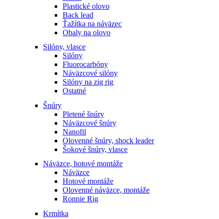
Plastické olovo
Back lead
Ťažítka na náväzec
Obaly na olovo
Silóny, vlasce
Silóny
Fluorocarbóny
Náväzcové silóny
Silóny na zig rig
Ostatné
Šnúry
Pletené šnúry
Náväzcové šnúry
Nanofil
Olovenné šnúry, shock leader
Šokové šnúry, vlasce
Náväzce, hotové montáže
Náväzce
Hotové montáže
Olovenné náväzce, montáže
Ronnie Rig
Krmítka