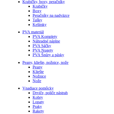
Krabičky, boxy, peračníky
Krabičky
Boxy
Peračníky na nadväzce
Tašky
Kelímky
PVA materiál
PVA Komplety
Náhradné náplne
PVA Sáčky
PVA Nugety
PVA Šnúry a pásky
Peany, kliešte, nožnice, nože
Peany
Kliešte
Nožnice
Nože
Vnadiace pomôcky
Drviče, poliče nástrah
Kobry
Lopaty
Praky
Rakety