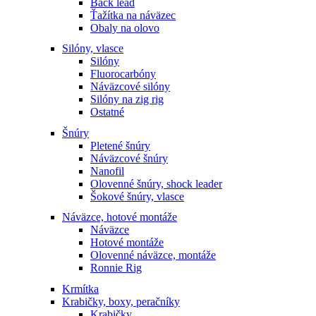
Back lead
Ťažítka na náväzec
Obaly na olovo
Silóny, vlasce
Silóny
Fluorocarbóny
Náväzcové silóny
Silóny na zig rig
Ostatné
Šnúry
Pletené šnúry
Náväzcové šnúry
Nanofil
Olovenné šnúry, shock leader
Šokové šnúry, vlasce
Náväzce, hotové montáže
Náväzce
Hotové montáže
Olovenné náväzce, montáže
Ronnie Rig
Krmítka
Krabičky, boxy, peračníky
Krabičky