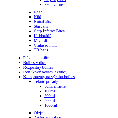
Pacific tuna
Nash
Nikl
Nutrabaits
Starbaits
Carp Inferno Bites
Haldorádó
Mivardi
Cralusso mini
TB baits
Plávajúci boilies
Boilies v dipe
Rozpustný boilies
Rohlíkový boilies, extrudy
Komponenty na výrobu boilies
Tekuté prísady
50ml a menej
100ml
300ml
500ml
1000ml
Oleje
Aminokomplety