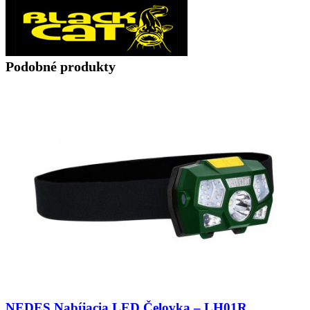
Podobné produkty
NEDES Nabíjacia LED Čelovka – LH01R