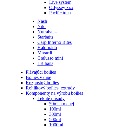
Live system
Odyssey xxx
Pacific tuna
Nash
Nikl
Nutrabaits
Starbaits
Carp Inferno Bites
Haldorádó
Mivardi
Cralusso mini
TB baits
Plávajúci boilies
Boilies v dipe
Rozpustný boilies
Rohlíkový boilies, extrudy
Komponenty na výrobu boilies
Tekuté prísady
50ml a menej
100ml
300ml
500ml
1000ml