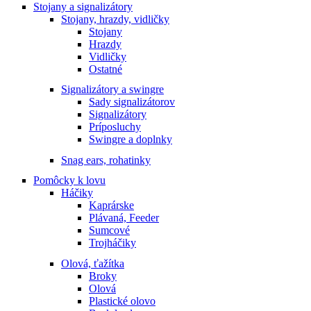
Stojany a signalizátory
Stojany, hrazdy, vidličky
Stojany
Hrazdy
Vidličky
Ostatné
Signalizátory a swingre
Sady signalizátorov
Signalizátory
Príposluchy
Swingre a doplnky
Snag ears, rohatinky
Pomôcky k lovu
Háčiky
Kaprárske
Plávaná, Feeder
Sumcové
Trojháčiky
Olová, ťažítka
Broky
Olová
Plastické olovo