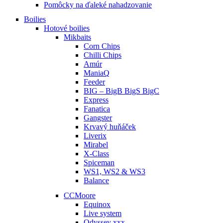
Pomôcky na ďaleké nahadzovanie
Boilies
Hotové boilies
Mikbaits
Corn Chips
Chilli Chips
Amúr
ManiaQ
Feeder
BIG – BigB BigS BigC
Express
Fanatica
Gangster
Krvavý huňáček
Liverix
Mirabel
X-Class
Spiceman
WS1, WS2 & WS3
Balance
CCMoore
Equinox
Live system
Odyssey xxx