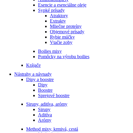
Esencie a esenciálne oleje
Sypké prísady
Atraktory
Extrakty
Mliečne proteíny
Objemové prísady
Rybie múčky
Vtačie zoby
Boilies mixy
Pomôcky na výrobu boilies
Krájače
Nástrahy a návnady
Dipy a boostre
Dipy
Boostre
Sprejové boostre
Sirupy, aditíva, arómy
Sirupy
Aditíva
Arómy
Method mixy, krmivá, cestá