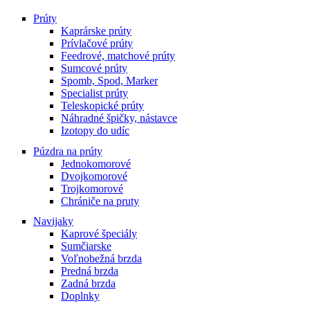
Prúty
Kaprárske prúty
Prívlačové prúty
Feedrové, matchové prúty
Sumcové prúty
Spomb, Spod, Marker
Specialist prúty
Teleskopické prúty
Náhradné špičky, nástavce
Izotopy do udíc
Púzdra na prúty
Jednokomorové
Dvojkomorové
Trojkomorové
Chrániče na pruty
Navijaky
Kaprové špeciály
Sumčiarske
Voľnobežná brzda
Predná brzda
Zadná brzda
Doplnky