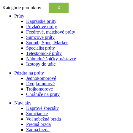
Kategórie produktov
X
Prúty
Kaprárske prúty
Prívlačové prúty
Feedrové, matchové prúty
Sumcové prúty
Spomb, Spod, Marker
Specialist prúty
Teleskopické prúty
Náhradné špičky, nástavce
Izotopy do udíc
Púzdra na prúty
Jednokomorové
Dvojkomorové
Trojkomorové
Chrániče na pruty
Navijaky
Kaprové špeciály
Sumčiarske
Voľnobežná brzda
Predná brzda
Zadná brzda