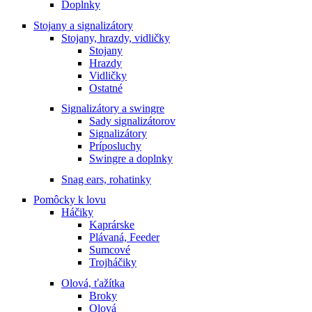
Doplnky
Stojany a signalizátory
Stojany, hrazdy, vidličky
Stojany
Hrazdy
Vidličky
Ostatné
Signalizátory a swingre
Sady signalizátorov
Signalizátory
Príposluchy
Swingre a doplnky
Snag ears, rohatinky
Pomôcky k lovu
Háčiky
Kaprárske
Plávaná, Feeder
Sumcové
Trojháčiky
Olová, ťažítka
Broky
Olová