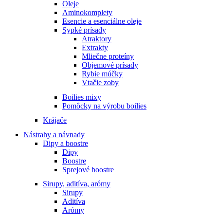
Oleje
Aminokomplety
Esencie a esenciálne oleje
Sypké prísady
Atraktory
Extrakty
Mliečne proteíny
Objemové prísady
Rybie múčky
Vtačie zoby
Boilies mixy
Pomôcky na výrobu boilies
Krájače
Nástrahy a návnady
Dipy a boostre
Dipy
Boostre
Sprejové boostre
Sirupy, aditíva, arómy
Sirupy
Aditíva
Arómy