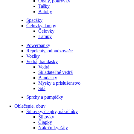
Obaly, pokrývky
Tašky
Batohy
Spacáky
Čelovky, lampy
Čelovky
Lampy
Powerbanky
Repelenty, odpudzovače
Vozíky
Vedrá, bandasky
Vedrá
Skladateľné vedrá
Bandasky
Mysky a príslušenstvo
Sitá
Sprchy a pumpičky
Oblečenie, obuv
Šiltovky, čiapky, nákrčníky
Šiltovky
Čiapky
Nákrčníky, šály