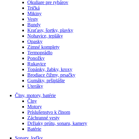
Okuliare pre rybárov
Tričká
Mikiny
Vesty
Bundy
Kraťasy, šortky, plavky
Nohavice, tepláky
Opasky
Zimné komplety
Termoprádlo
Ponožky
Rukavice
Topánky, žabky, kroxy
Brodiace čižmy, prsačky
Gumáky, pršiplášte
Uteráky
Člny, motory, batérie
Člny
Motory
Príslušenstvo k člnom
Záchranné vesty
Držiaky prútu, sonaru, kamery
Batérie
Sonary, loďky