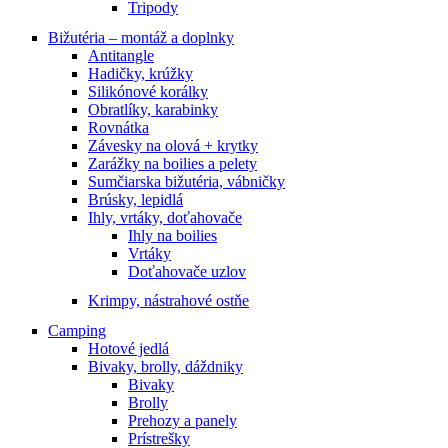
Tripody
Bižutéria – montáž a doplnky
Antitangle
Hadičky, krúžky
Silikónové korálky
Obratlíky, karabinky
Rovnátka
Závesky na olová + krytky
Zarážky na boilies a pelety
Sumčiarska bižutéria, vábničky
Brúsky, lepidlá
Ihly, vrtáky, doťahovače
Ihly na boilies
Vrtáky
Doťahovače uzlov
Krimpy, nástrahové ostňe
Camping
Hotové jedlá
Bivaky, brolly, dáždniky
Bivaky
Brolly
Prehozy a panely
Prístrešky