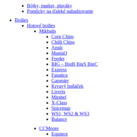
Bójky, markre, plaváky
Pomôcky na ďaleké nahadzovanie
Boilies
Hotové boilies
Mikbaits
Corn Chips
Chilli Chips
Amúr
ManiaQ
Feeder
BIG – BigB BigS BigC
Express
Fanatica
Gangster
Krvavý huňáček
Liverix
Mirabel
X-Class
Spiceman
WS1, WS2 & WS3
Balance
CCMoore
Equinox