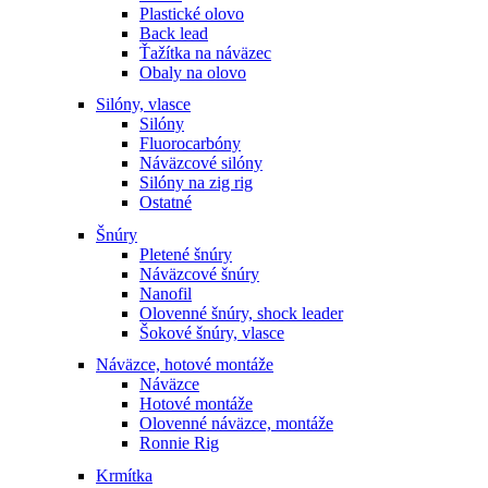
Plastické olovo
Back lead
Ťažítka na náväzec
Obaly na olovo
Silóny, vlasce
Silóny
Fluorocarbóny
Náväzcové silóny
Silóny na zig rig
Ostatné
Šnúry
Pletené šnúry
Náväzcové šnúry
Nanofil
Olovenné šnúry, shock leader
Šokové šnúry, vlasce
Náväzce, hotové montáže
Náväzce
Hotové montáže
Olovenné náväzce, montáže
Ronnie Rig
Krmítka