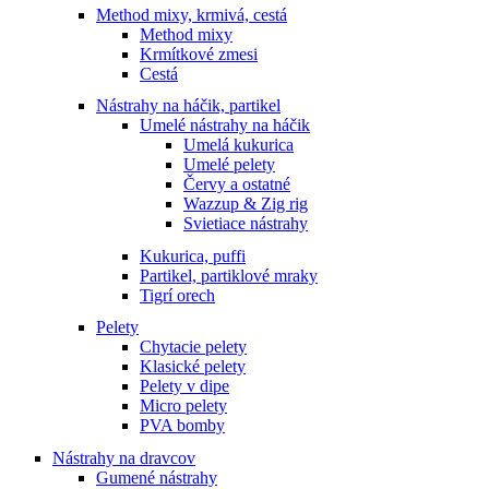
Method mixy, krmivá, cestá
Method mixy
Krmítkové zmesi
Cestá
Nástrahy na háčik, partikel
Umelé nástrahy na háčik
Umelá kukurica
Umelé pelety
Červy a ostatné
Wazzup & Zig rig
Svietiace nástrahy
Kukurica, puffi
Partikel, partiklové mraky
Tigrí orech
Pelety
Chytacie pelety
Klasické pelety
Pelety v dipe
Micro pelety
PVA bomby
Nástrahy na dravcov
Gumené nástrahy