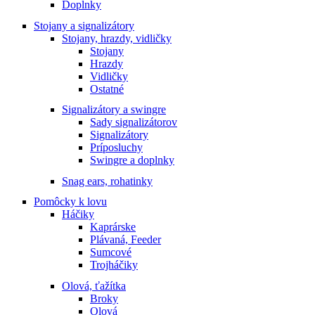
Doplnky
Stojany a signalizátory
Stojany, hrazdy, vidličky
Stojany
Hrazdy
Vidličky
Ostatné
Signalizátory a swingre
Sady signalizátorov
Signalizátory
Príposluchy
Swingre a doplnky
Snag ears, rohatinky
Pomôcky k lovu
Háčiky
Kaprárske
Plávaná, Feeder
Sumcové
Trojháčiky
Olová, ťažítka
Broky
Olová