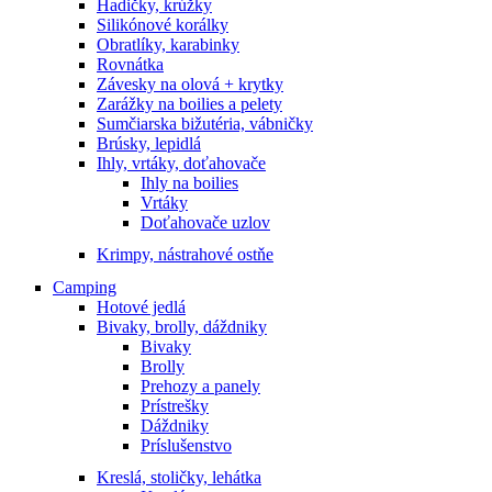
Hadičky, krúžky
Silikónové korálky
Obratlíky, karabinky
Rovnátka
Závesky na olová + krytky
Zarážky na boilies a pelety
Sumčiarska bižutéria, vábničky
Brúsky, lepidlá
Ihly, vrtáky, doťahovače
Ihly na boilies
Vrtáky
Doťahovače uzlov
Krimpy, nástrahové ostňe
Camping
Hotové jedlá
Bivaky, brolly, dáždniky
Bivaky
Brolly
Prehozy a panely
Prístrešky
Dáždniky
Príslušenstvo
Kreslá, stoličky, lehátka