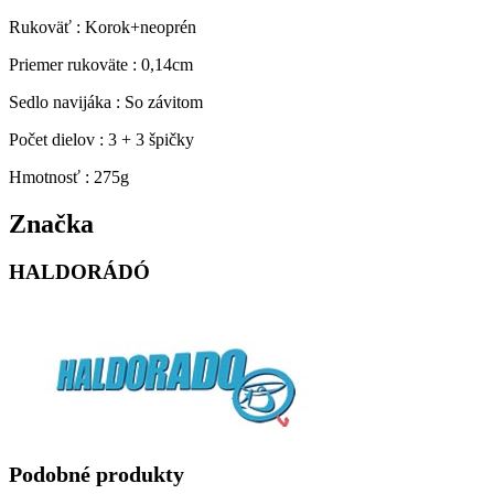
Rukoväť : Korok+neoprén
Priemer rukoväte : 0,14cm
Sedlo navijáka : So závitom
Počet dielov : 3 + 3 špičky
Hmotnosť : 275g
Značka
HALDORÁDÓ
Podobné produkty