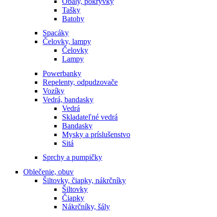
Obaly, pokrývky
Tašky
Batohy
Spacáky
Čelovky, lampy
Čelovky
Lampy
Powerbanky
Repelenty, odpudzovače
Vozíky
Vedrá, bandasky
Vedrá
Skladateľné vedrá
Bandasky
Mysky a príslušenstvo
Sitá
Sprchy a pumpičky
Oblečenie, obuv
Šiltovky, čiapky, nákrčníky
Šiltovky
Čiapky
Nákrčníky, šály