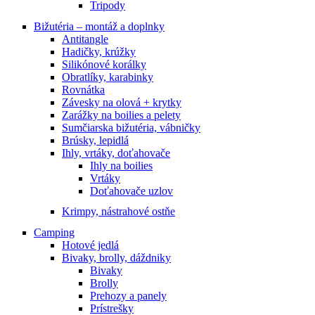
Tripody
Bižutéria – montáž a doplnky
Antitangle
Hadičky, krúžky
Silikónové korálky
Obratlíky, karabinky
Rovnátka
Závesky na olová + krytky
Zarážky na boilies a pelety
Sumčiarska bižutéria, vábničky
Brúsky, lepidlá
Ihly, vrtáky, doťahovače
Ihly na boilies
Vrtáky
Doťahovače uzlov
Krimpy, nástrahové ostňe
Camping
Hotové jedlá
Bivaky, brolly, dáždniky
Bivaky
Brolly
Prehozy a panely
Prístrešky