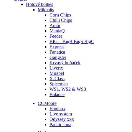
Hotové boilies
Mikbaits
Corn Chips
Chilli Chips
Amúr
ManiaQ
Feeder
BIG – BigB BigS BigC
Express
Fanatica
Gangster
Krvavý huňáček
Liverix
Mirabel
X-Class
Spiceman
WS1, WS2 & WS3
Balance
CCMoore
Equinox
Live system
Odyssey xxx
Pacific tuna