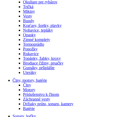
Okuliare pre rybárov
Tričká
Mikiny
Vesty
Bundy
Kraťasy, šortky, plavky
Nohavice, tepláky
Opasky
Zimné komplety
Termoprádlo
Ponožky
Rukavice
Topánky, žabky, kroxy
Brodiace čižmy, prsačky
Gumáky, pršiplášte
Uteráky
Člny, motory, batérie
Člny
Motory
Príslušenstvo k člnom
Záchranné vesty
Držiaky prútu, sonaru, kamery
Batérie
Sonary, loďky