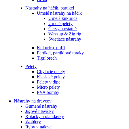
Nástrahy na háčik, partikel
Umelé nástrahy na háčik
Umelá kukurica
Umelé pelety
Červy a ostatné
Wazzup & Zig rig
Svietiace nástrahy
Kukurica, puffi
Partikel, partiklové mraky
Tigrí orech
Pelety
Chytacie pelety
Klasické pelety
Pelety v dipe
Micro pelety
PVA bomby
Nástrahy na dravcov
Gumené nástrahy
Jigové hlavičky
Rotačky a plandavky
Woblery
Ryby v náleve