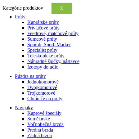
Kategórie produktov
X
Prúty
Kaprárske prúty
Prívlačové prúty
Feedrové, matchové prúty
Sumcové prúty
Spomb, Spod, Marker
Specialist prúty
Teleskopické prúty
Náhradné špičky, nástavce
Izotopy do udíc
Púzdra na prúty
Jednokomorové
Dvojkomorové
Trojkomorové
Chrániče na pruty
Navijaky
Kaprové špeciály
Sumčiarske
Voľnobežná brzda
Predná brzda
Zadná brzda