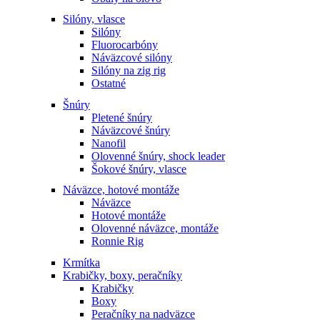
Silóny, vlasce
Silóny
Fluorocarbóny
Náväzcové silóny
Silóny na zig rig
Ostatné
Šnúry
Pletené šnúry
Náväzcové šnúry
Nanofil
Olovenné šnúry, shock leader
Šokové šnúry, vlasce
Náväzce, hotové montáže
Náväzce
Hotové montáže
Olovenné náväzce, montáže
Ronnie Rig
Krmítka
Krabičky, boxy, peračníky
Krabičky
Boxy
Peračníky na nadväzce