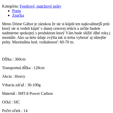
Kategória:
Feedrové, matchové prúty
Popis
Značka
Meno Döme Gábor je zárukou že ste si kúpili ten najkvalitnejší prút
ktorý ste si vedeli kúpiť v danej cenovej relácii a určite budete
nadmierne spokojný s produktom ktorý Vám bude slúžiť dlhé roky.j
montáže. Ako sa tieto údaje zvýšia tak si treba vyberať aj silnejšie
prúty. Maximálna hod. vzdialenosť: 60-70 m.
Dĺžka : 360cm
Transportná dĺžka : 128cm
Akcia : Heavy
Vrhacia záťaž : 30-100g
Materiál : IMT-8 Power Carbon
Očká : SIC
Počet očiek : 14