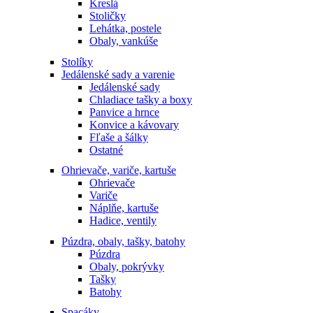
Kreslá
Stoličky
Lehátka, postele
Obaly, vankúše
Stolíky
Jedálenské sady a varenie
Jedálenské sady
Chladiace tašky a boxy
Panvice a hrnce
Konvice a kávovary
Fľaše a šálky
Ostatné
Ohrievače, variče, kartuše
Ohrievače
Variče
Náplňe, kartuše
Hadice, ventily
Púzdra, obaly, tašky, batohy
Púzdra
Obaly, pokrývky
Tašky
Batohy
Spacáky