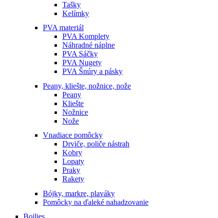
Tašky
Kelímky
PVA materiál
PVA Komplety
Náhradné náplne
PVA Sáčky
PVA Nugety
PVA Šnúry a pásky
Peany, kliešte, nožnice, nože
Peany
Kliešte
Nožnice
Nože
Vnadiace pomôcky
Drviče, poliče nástrah
Kobry
Lopaty
Praky
Rakety
Bójky, markre, plaváky
Pomôcky na ďaleké nahadzovanie
Boilies