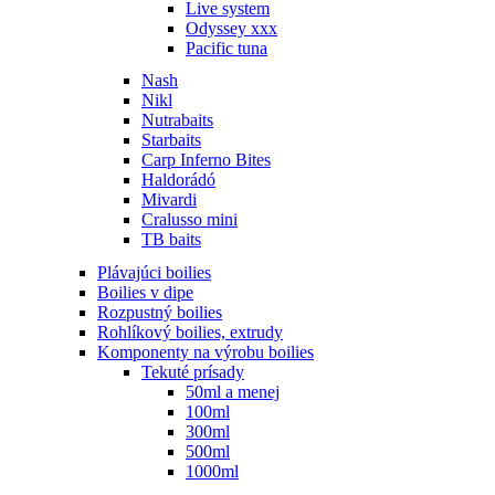
Live system
Odyssey xxx
Pacific tuna
Nash
Nikl
Nutrabaits
Starbaits
Carp Inferno Bites
Haldorádó
Mivardi
Cralusso mini
TB baits
Plávajúci boilies
Boilies v dipe
Rozpustný boilies
Rohlíkový boilies, extrudy
Komponenty na výrobu boilies
Tekuté prísady
50ml a menej
100ml
300ml
500ml
1000ml