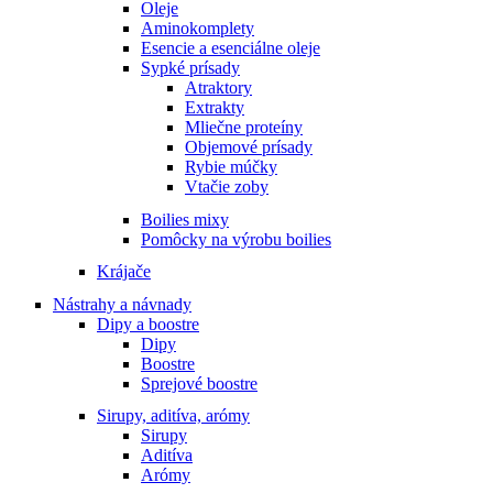
Oleje
Aminokomplety
Esencie a esenciálne oleje
Sypké prísady
Atraktory
Extrakty
Mliečne proteíny
Objemové prísady
Rybie múčky
Vtačie zoby
Boilies mixy
Pomôcky na výrobu boilies
Krájače
Nástrahy a návnady
Dipy a boostre
Dipy
Boostre
Sprejové boostre
Sirupy, aditíva, arómy
Sirupy
Aditíva
Arómy