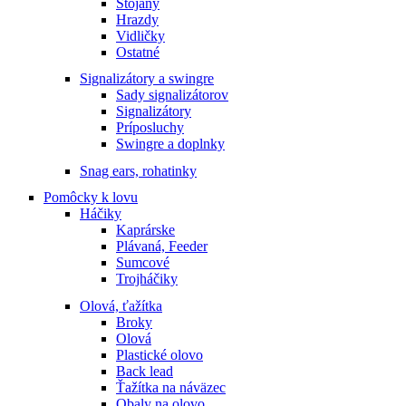
Stojany
Hrazdy
Vidličky
Ostatné
Signalizátory a swingre
Sady signalizátorov
Signalizátory
Príposluchy
Swingre a doplnky
Snag ears, rohatinky
Pomôcky k lovu
Háčiky
Kaprárske
Plávaná, Feeder
Sumcové
Trojháčiky
Olová, ťažítka
Broky
Olová
Plastické olovo
Back lead
Ťažítka na náväzec
Obaly na olovo