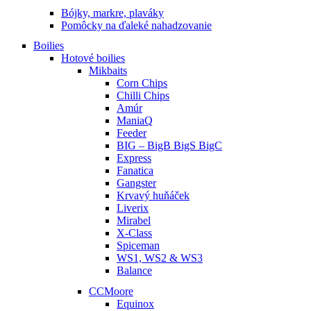
Bójky, markre, plaváky
Pomôcky na ďaleké nahadzovanie
Boilies
Hotové boilies
Mikbaits
Corn Chips
Chilli Chips
Amúr
ManiaQ
Feeder
BIG – BigB BigS BigC
Express
Fanatica
Gangster
Krvavý huňáček
Liverix
Mirabel
X-Class
Spiceman
WS1, WS2 & WS3
Balance
CCMoore
Equinox