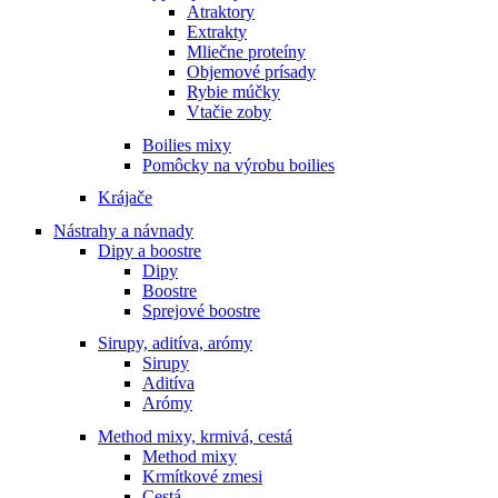
Atraktory
Extrakty
Mliečne proteíny
Objemové prísady
Rybie múčky
Vtačie zoby
Boilies mixy
Pomôcky na výrobu boilies
Krájače
Nástrahy a návnady
Dipy a boostre
Dipy
Boostre
Sprejové boostre
Sirupy, aditíva, arómy
Sirupy
Aditíva
Arómy
Method mixy, krmivá, cestá
Method mixy
Krmítkové zmesi
Cestá