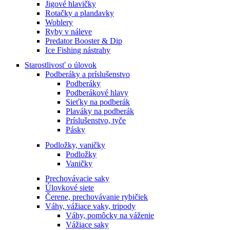
Jigové hlavičky
Rotačky a plandavky
Woblery
Ryby v náleve
Predator Booster & Dip
Ice Fishing nástrahy
Starostlivosť o úlovok
Podberáky a príslušenstvo
Podberáky
Podberákové hlavy
Sieťky na podberák
Plaváky na podberák
Príslušenstvo, tyče
Pásky
Podložky, vaničky
Podložky
Vaničky
Prechovávacie saky
Úlovkové siete
Čerene, prechovávanie rybičiek
Váhy, vážiace vaky, tripody
Váhy, pomôcky na váženie
Vážiace saky