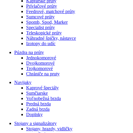
Kaprárske prúty
Prívlačové prúty
Feedrové, matchové prúty
Sumcové prúty
Spomb, Spod, Marker
Specialist prúty
Teleskopické prúty
Náhradné špičky, nástavce
Izotopy do udíc
Púzdra na prúty
Jednokomorové
Dvojkomorové
Trojkomorové
Chrániče na pruty
Navijaky
Kaprové špeciály
Sumčiarske
Voľnobežná brzda
Predná brzda
Zadná brzda
Doplnky
Stojany a signalizátory
Stojany, hrazdy, vidličky