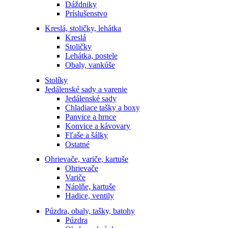
Dáždniky
Príslušenstvo
Kreslá, stoličky, lehátka
Kreslá
Stoličky
Lehátka, postele
Obaly, vankúše
Stolíky
Jedálenské sady a varenie
Jedálenské sady
Chladiace tašky a boxy
Panvice a hrnce
Konvice a kávovary
Fľaše a šálky
Ostatné
Ohrievače, variče, kartuše
Ohrievače
Variče
Náplňe, kartuše
Hadice, ventily
Púzdra, obaly, tašky, batohy
Púzdra