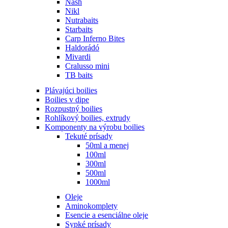
Nash
Nikl
Nutrabaits
Starbaits
Carp Inferno Bites
Haldorádó
Mivardi
Cralusso mini
TB baits
Plávajúci boilies
Boilies v dipe
Rozpustný boilies
Rohlíkový boilies, extrudy
Komponenty na výrobu boilies
Tekuté prísady
50ml a menej
100ml
300ml
500ml
1000ml
Oleje
Aminokomplety
Esencie a esenciálne oleje
Sypké prísady