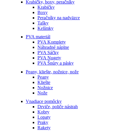
Krabičky, boxy, peračníky
Krabičky
Boxy
Peračníky na nadväzce
Tašky
Kelímky
PVA materiál
PVA Komplety
Náhradné náplne
PVA Sáčky
PVA Nugety
PVA Šnúry a pásky
Peany, kliešte, nožnice, nože
Peany
Kliešte
Nožnice
Nože
Vnadiace pomôcky
Drviče, poliče nástrah
Kobry
Lopaty
Praky
Rakety