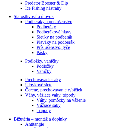
Predator Booster & Dip
Ice Fishing nástrahy
Starostlivosť o úlovok
Podberáky a príslušenstvo
Podberáky
Podberákové hlavy
Sieťky na podberák
Plaváky na podberák
Príslušenstvo, tyče
Pásky
Podložky, vaničky
Podložky
Vaničky
Prechovávacie saky
Úlovkové siete
Čerene, prechovávanie rybičiek
Váhy, vážiace vaky, tripody
Váhy, pomôcky na váženie
Vážiace saky
Tripody
Bižutéria – montáž a doplnky
Antitangle