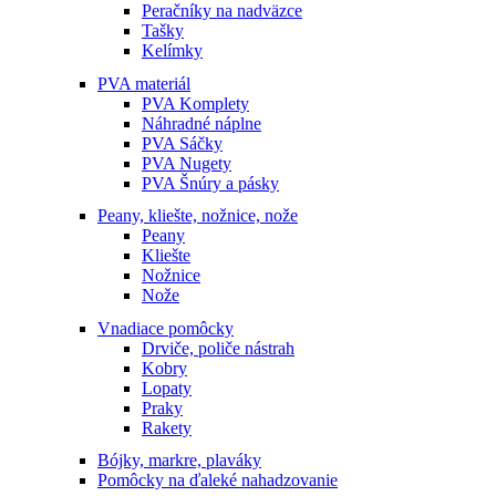
Peračníky na nadväzce
Tašky
Kelímky
PVA materiál
PVA Komplety
Náhradné náplne
PVA Sáčky
PVA Nugety
PVA Šnúry a pásky
Peany, kliešte, nožnice, nože
Peany
Kliešte
Nožnice
Nože
Vnadiace pomôcky
Drviče, poliče nástrah
Kobry
Lopaty
Praky
Rakety
Bójky, markre, plaváky
Pomôcky na ďaleké nahadzovanie