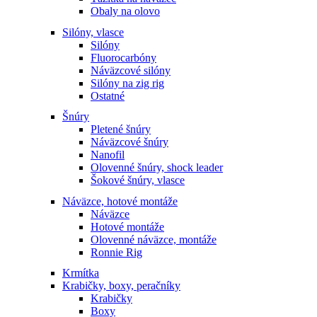
Obaly na olovo
Silóny, vlasce
Silóny
Fluorocarbóny
Náväzcové silóny
Silóny na zig rig
Ostatné
Šnúry
Pletené šnúry
Náväzcové šnúry
Nanofil
Olovenné šnúry, shock leader
Šokové šnúry, vlasce
Náväzce, hotové montáže
Náväzce
Hotové montáže
Olovenné náväzce, montáže
Ronnie Rig
Krmítka
Krabičky, boxy, peračníky
Krabičky
Boxy