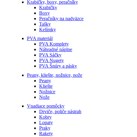
Krabičky, boxy, peračníky
Krabičky
Boxy
Peračníky na nadväzce
Tašky
Kelímky
PVA materiál
PVA Komplety
Náhradné náplne
PVA Sáčky
PVA Nugety
PVA Šnúry a pásky
Peany, kliešte, nožnice, nože
Peany
Kliešte
Nožnice
Nože
Vnadiace pomôcky
Drviče, poliče nástrah
Kobry
Lopaty
Praky
Rakety