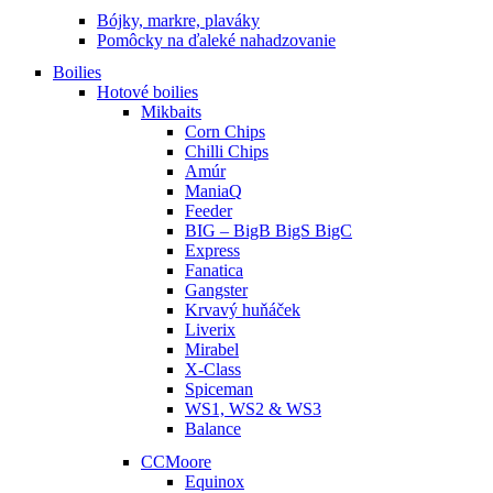
Bójky, markre, plaváky
Pomôcky na ďaleké nahadzovanie
Boilies
Hotové boilies
Mikbaits
Corn Chips
Chilli Chips
Amúr
ManiaQ
Feeder
BIG – BigB BigS BigC
Express
Fanatica
Gangster
Krvavý huňáček
Liverix
Mirabel
X-Class
Spiceman
WS1, WS2 & WS3
Balance
CCMoore
Equinox