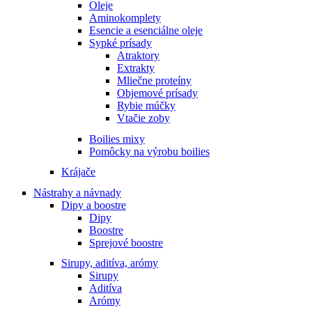
Oleje
Aminokomplety
Esencie a esenciálne oleje
Sypké prísady
Atraktory
Extrakty
Mliečne proteíny
Objemové prísady
Rybie múčky
Vtačie zoby
Boilies mixy
Pomôcky na výrobu boilies
Krájače
Nástrahy a návnady
Dipy a boostre
Dipy
Boostre
Sprejové boostre
Sirupy, aditíva, arómy
Sirupy
Aditíva
Arómy