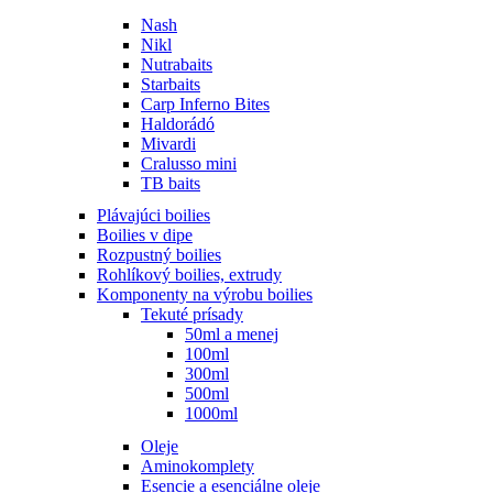
Nash
Nikl
Nutrabaits
Starbaits
Carp Inferno Bites
Haldorádó
Mivardi
Cralusso mini
TB baits
Plávajúci boilies
Boilies v dipe
Rozpustný boilies
Rohlíkový boilies, extrudy
Komponenty na výrobu boilies
Tekuté prísady
50ml a menej
100ml
300ml
500ml
1000ml
Oleje
Aminokomplety
Esencie a esenciálne oleje