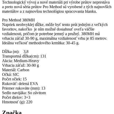
Technologický vývoj a nové materiáli pri výrobe prútov neprestáva
a preto nová séria prútov Pro Method sú vyrobené z tých najnovších
materiálov a z najnovšou technológiou spracovania blanku.
Pro Method 380MH
Napriek neobvyklej dĺžke, môže byť tento prút jedným z veľkých
favoritov, nakoľko je ním možné dosiahnuť oveľa väčšie
vzdialenosti, pričom je potrebne jemný a pružný. 380MH má
vrhaciu záťaž 30-90 g, maximálna vzdialenosť vrhu je 85 metrov.
Ideálna veľkosť methodového krmítka: 30-45 g.
Dĺžka (m): 3,8
Transportná dĺžka(cm): 131
Akcia: Medium-Heavy
Vrhacia záťaž: 30-90 g
Materiál: Carbon
Očká: SIC
Počet očiek: 15
Rukoväť: delená EVA
Priemer rukoväte (mm): 13
Sedlo navijáka: So závitom
Počet dielov: 3+3
Hmotnosť (g): 220
Značka