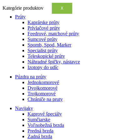
Kategórie produktov
X
Prúty
Kaprárske prúty
Prívlačové prúty
Feedrové, matchové prúty
Sumcové prúty
Spomb, Spod, Marker
Specialist prúty
Teleskopické prúty
Náhradné špičky, nástavce
Izotopy do udíc
Púzdra na prúty
Jednokomorové
Dvojkomorové
Trojkomorové
Chrániče na pruty
Navijaky
Kaprové špeciály
Sumčiarske
Voľnobežná brzda
Predná brzda
Zadná brzda