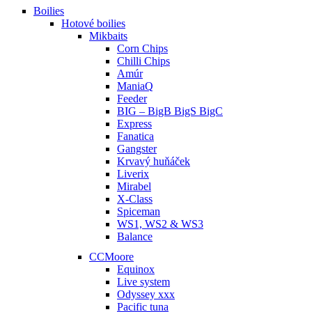
Boilies
Hotové boilies
Mikbaits
Corn Chips
Chilli Chips
Amúr
ManiaQ
Feeder
BIG – BigB BigS BigC
Express
Fanatica
Gangster
Krvavý huňáček
Liverix
Mirabel
X-Class
Spiceman
WS1, WS2 & WS3
Balance
CCMoore
Equinox
Live system
Odyssey xxx
Pacific tuna