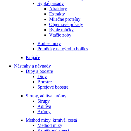
Sypké prísady
Atraktory
Extrakty
Mliečne proteíny
Objemové prísady
Rybie múčky
Vtačie zoby
Boilies mixy
Pomôcky na výrobu boilies
Krájače
Nástrahy a návnady
Dipy a boostre
Dipy
Boostre
Sprejové boostre
Sirupy, aditíva, arómy
Sirupy
Aditíva
Arómy
Method mixy, krmivá, cestá
Method mixy
Krmítkové zmesi