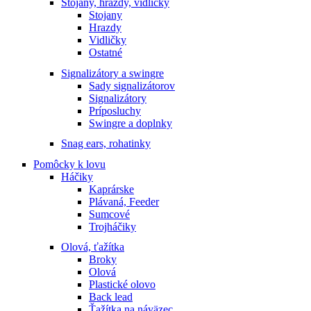
Stojany, hrazdy, vidličky
Stojany
Hrazdy
Vidličky
Ostatné
Signalizátory a swingre
Sady signalizátorov
Signalizátory
Príposluchy
Swingre a doplnky
Snag ears, rohatinky
Pomôcky k lovu
Háčiky
Kaprárske
Plávaná, Feeder
Sumcové
Trojháčiky
Olová, ťažítka
Broky
Olová
Plastické olovo
Back lead
Ťažítka na náväzec