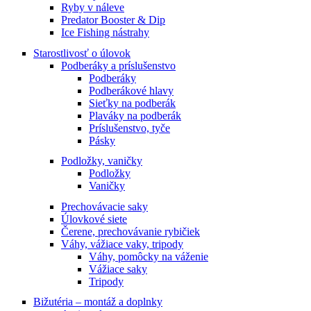
Ryby v náleve
Predator Booster & Dip
Ice Fishing nástrahy
Starostlivosť o úlovok
Podberáky a príslušenstvo
Podberáky
Podberákové hlavy
Sieťky na podberák
Plaváky na podberák
Príslušenstvo, tyče
Pásky
Podložky, vaničky
Podložky
Vaničky
Prechovávacie saky
Úlovkové siete
Čerene, prechovávanie rybičiek
Váhy, vážiace vaky, tripody
Váhy, pomôcky na váženie
Vážiace saky
Tripody
Bižutéria – montáž a doplnky