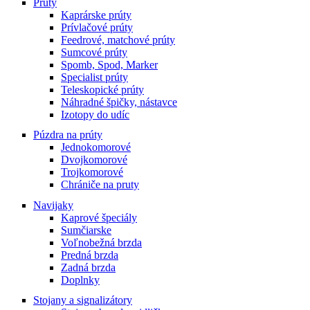
Prúty
Kaprárske prúty
Prívlačové prúty
Feedrové, matchové prúty
Sumcové prúty
Spomb, Spod, Marker
Specialist prúty
Teleskopické prúty
Náhradné špičky, nástavce
Izotopy do udíc
Púzdra na prúty
Jednokomorové
Dvojkomorové
Trojkomorové
Chrániče na pruty
Navijaky
Kaprové špeciály
Sumčiarske
Voľnobežná brzda
Predná brzda
Zadná brzda
Doplnky
Stojany a signalizátory