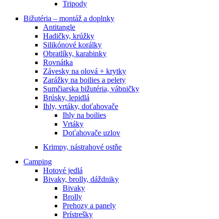
Tripody
Bižutéria – montáž a doplnky
Antitangle
Hadičky, krúžky
Silikónové korálky
Obratlíky, karabinky
Rovnátka
Závesky na olová + krytky
Zarážky na boilies a pelety
Sumčiarska bižutéria, vábničky
Brúsky, lepidlá
Ihly, vrtáky, doťahovače
Ihly na boilies
Vrtáky
Doťahovače uzlov
Krimpy, nástrahové ostňe
Camping
Hotové jedlá
Bivaky, brolly, dáždniky
Bivaky
Brolly
Prehozy a panely
Prístrešky