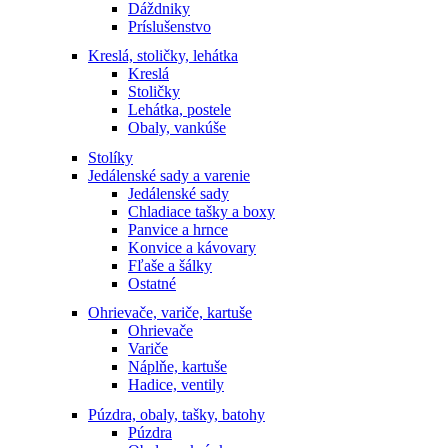
Dáždniky
Príslušenstvo
Kreslá, stoličky, lehátka
Kreslá
Stoličky
Lehátka, postele
Obaly, vankúše
Stolíky
Jedálenské sady a varenie
Jedálenské sady
Chladiace tašky a boxy
Panvice a hrnce
Konvice a kávovary
Fľaše a šálky
Ostatné
Ohrievače, variče, kartuše
Ohrievače
Variče
Náplňe, kartuše
Hadice, ventily
Púzdra, obaly, tašky, batohy
Púzdra