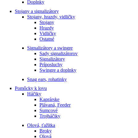
Doplnky
Stojany a signalizátory
Stojany, hrazdy, vidličky
Stojany
Hrazdy
Vidličky
Ostatné
Signalizátory a swingre
Sady signalizátorov
Signalizátory
Príposluchy
Swingre a doplnky
Snag ears, rohatinky
Pomôcky k lovu
Háčiky
Kaprárske
Plávaná, Feeder
Sumcové
Trojháčiky
Olová, ťažítka
Broky
Olová