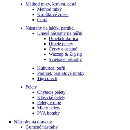
Method mixy, krmivá, cestá
Method mixy
Krmítkové zmesi
Cestá
Nástrahy na háčik, partikel
Umelé nástrahy na háčik
Umelá kukurica
Umelé pelety
Červy a ostatné
Wazzup & Zig rig
Svietiace nástrahy
Kukurica, puffi
Partikel, partiklové mraky
Tigrí orech
Pelety
Chytacie pelety
Klasické pelety
Pelety v dipe
Micro pelety
PVA bomby
Nástrahy na dravcov
Gumené nástrahy