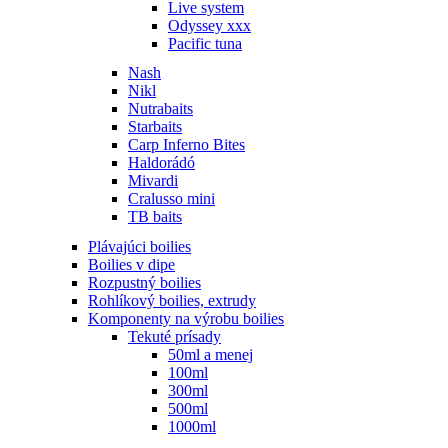
Live system
Odyssey xxx
Pacific tuna
Nash
Nikl
Nutrabaits
Starbaits
Carp Inferno Bites
Haldorádó
Mivardi
Cralusso mini
TB baits
Plávajúci boilies
Boilies v dipe
Rozpustný boilies
Rohlíkový boilies, extrudy
Komponenty na výrobu boilies
Tekuté prísady
50ml a menej
100ml
300ml
500ml
1000ml