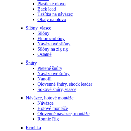
Plastické olovo
Back lead
Ťažítka na náväzec
Obaly na olovo
Silóny, vlasce
Silóny
Fluorocarbóny
Náväzcové silóny
Silóny na zig rig
Ostatné
Šnúry
Pletené šnúry
Náväzcové šnúry
Nanofil
Olovenné šnúry, shock leader
Šokové šnúry, vlasce
Náväzce, hotové montáže
Náväzce
Hotové montáže
Olovenné náväzce, montáže
Ronnie Rig
Krmítka