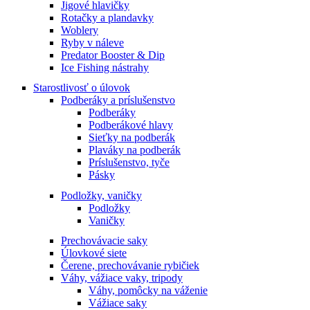
Jigové hlavičky
Rotačky a plandavky
Woblery
Ryby v náleve
Predator Booster & Dip
Ice Fishing nástrahy
Starostlivosť o úlovok
Podberáky a príslušenstvo
Podberáky
Podberákové hlavy
Sieťky na podberák
Plaváky na podberák
Príslušenstvo, tyče
Pásky
Podložky, vaničky
Podložky
Vaničky
Prechovávacie saky
Úlovkové siete
Čerene, prechovávanie rybičiek
Váhy, vážiace vaky, tripody
Váhy, pomôcky na váženie
Vážiace saky