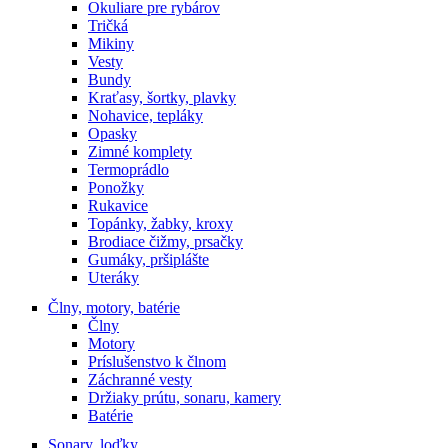
Okuliare pre rybárov
Tričká
Mikiny
Vesty
Bundy
Kraťasy, šortky, plavky
Nohavice, tepláky
Opasky
Zimné komplety
Termoprádlo
Ponožky
Rukavice
Topánky, žabky, kroxy
Brodiace čižmy, prsačky
Gumáky, pršiplášte
Uteráky
Člny, motory, batérie
Člny
Motory
Príslušenstvo k člnom
Záchranné vesty
Držiaky prútu, sonaru, kamery
Batérie
Sonary, loďky