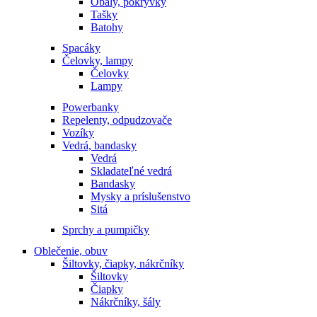
Obaly, pokrývky
Tašky
Batohy
Spacáky
Čelovky, lampy
Čelovky
Lampy
Powerbanky
Repelenty, odpudzovače
Vozíky
Vedrá, bandasky
Vedrá
Skladateľné vedrá
Bandasky
Mysky a príslušenstvo
Sitá
Sprchy a pumpičky
Oblečenie, obuv
Šiltovky, čiapky, nákrčníky
Šiltovky
Čiapky
Nákrčníky, šály