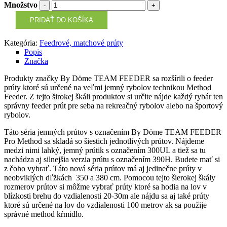
Množstvo
PRIDAŤ DO KOŠÍKA
Kategória:
Feedrové, matchové prúty
Popis
Značka
Produkty značky By Döme TEAM FEEDER sa rozšírili o feeder
prúty ktoré sú určené na veľmi jemný rybolov technikou Method
Feeder. Z tejto širokej škáli produktov si určite nájde každý rybár ten
správny feeder prút pre seba na rekreačný rybolov alebo na športový
rybolov.
Táto séria jemných prútov s označením By Döme TEAM FEEDER
Pro Method sa skladá so šiestich jednotlivých prútov. Nájdeme
medzi nimi lahký, jemný prútik s označením 300UL a tiež sa tu
nachádza aj silnejšia verzia prútu s označením 390H. Budete mať si
z čoho vybrať. Táto nová séria prútov má aj jedinečne prúty v
neobviklých dľžkách 350 a 380 cm. Pomocou tejto šierokej škály
rozmerov prútov si môžme vybrať prúty ktoré sa hodia na lov v
blízkosti brehu do vzdialenosti 20-30m ale nájdu sa aj také prúty
ktoré sú určené na lov do vzdialenosti 100 metrov ak sa použije
správné method kŕmidlo.