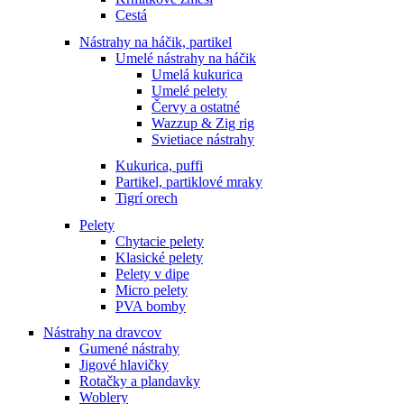
Cestá
Nástrahy na háčik, partikel
Umelé nástrahy na háčik
Umelá kukurica
Umelé pelety
Červy a ostatné
Wazzup & Zig rig
Svietiace nástrahy
Kukurica, puffi
Partikel, partiklové mraky
Tigrí orech
Pelety
Chytacie pelety
Klasické pelety
Pelety v dipe
Micro pelety
PVA bomby
Nástrahy na dravcov
Gumené nástrahy
Jigové hlavičky
Rotačky a plandavky
Woblery