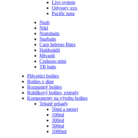
Live system
Odyssey xxx
Pacific tuna
Nash
Nikl
Nutrabaits
Starbaits
Carp Inferno Bites
Haldorádó
Mivardi
Cralusso mini
TB baits
Plávajúci boilies
Boilies v dipe
Rozpustný boilies
Rohlíkový boilies, extrudy
Komponenty na výrobu boilies
Tekuté prísady
50ml a menej
100ml
300ml
500ml
1000ml