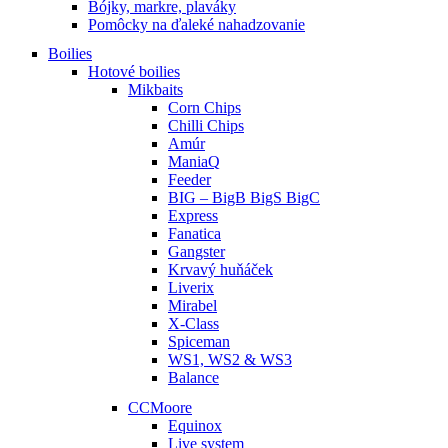
Bójky, markre, plaváky
Pomôcky na ďaleké nahadzovanie
Boilies
Hotové boilies
Mikbaits
Corn Chips
Chilli Chips
Amúr
ManiaQ
Feeder
BIG – BigB BigS BigC
Express
Fanatica
Gangster
Krvavý huňáček
Liverix
Mirabel
X-Class
Spiceman
WS1, WS2 & WS3
Balance
CCMoore
Equinox
Live system