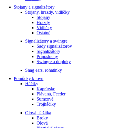
Stojany a signalizátory
Stojany, hrazdy, vidličky
Stojany
Hrazdy
Vidličky
Ostatné
Signalizátory a swingre
Sady signalizátorov
Signalizátory
Príposluchy
Swingre a doplnky
Snag ears, rohatinky
Pomôcky k lovu
Háčiky
Kaprárske
Plávaná, Feeder
Sumcové
Trojháčiky
Olová, ťažítka
Broky
Olová