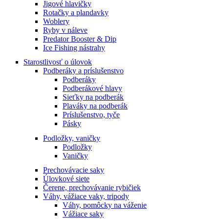
Jigové hlavičky
Rotačky a plandavky
Woblery
Ryby v náleve
Predator Booster & Dip
Ice Fishing nástrahy
Starostlivosť o úlovok
Podberáky a príslušenstvo
Podberáky
Podberákové hlavy
Sieťky na podberák
Plaváky na podberák
Príslušenstvo, tyče
Pásky
Podložky, vaničky
Podložky
Vaničky
Prechovávacie saky
Úlovkové siete
Čerene, prechovávanie rybičiek
Váhy, vážiace vaky, tripody
Váhy, pomôcky na váženie
Vážiace saky