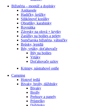
Bižutéria – montáž a doplnky
Antitangle
Hadičky, krúžky
Silikónové korálky
Obratlíky, karabinky
Rovnátka
Závesky na olová + krytky
Zarážky na boilies a pelety
Sumčiarska bižutéria, vábničky
Brúsky, lepidlá
Ihly, vrtáky, doťahovače
Ihly na boilies
Vrtáky
Doťahovače uzlov
Krimpy, nástrahové ostňe
Camping
Hotové jedlá
Bivaky, brolly, dáždniky
Bivaky
Brolly
Prehozy a panely
Prístrešky
Dáždniky