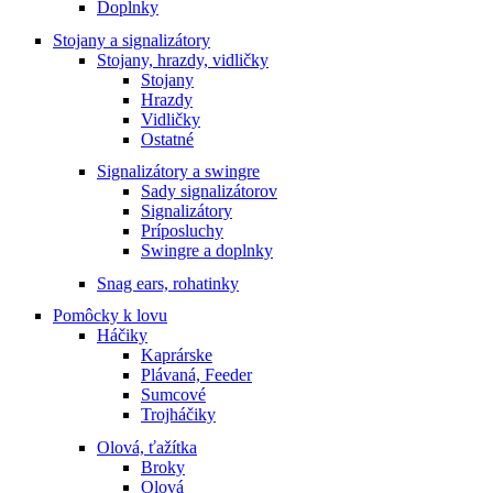
Doplnky
Stojany a signalizátory
Stojany, hrazdy, vidličky
Stojany
Hrazdy
Vidličky
Ostatné
Signalizátory a swingre
Sady signalizátorov
Signalizátory
Príposluchy
Swingre a doplnky
Snag ears, rohatinky
Pomôcky k lovu
Háčiky
Kaprárske
Plávaná, Feeder
Sumcové
Trojháčiky
Olová, ťažítka
Broky
Olová