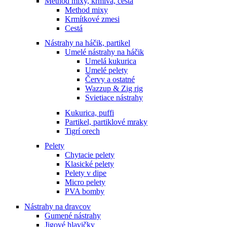
Method mixy, krmivá, cestá
Method mixy
Krmítkové zmesi
Cestá
Nástrahy na háčik, partikel
Umelé nástrahy na háčik
Umelá kukurica
Umelé pelety
Červy a ostatné
Wazzup & Zig rig
Svietiace nástrahy
Kukurica, puffi
Partikel, partiklové mraky
Tigrí orech
Pelety
Chytacie pelety
Klasické pelety
Pelety v dipe
Micro pelety
PVA bomby
Nástrahy na dravcov
Gumené nástrahy
Jigové hlavičky