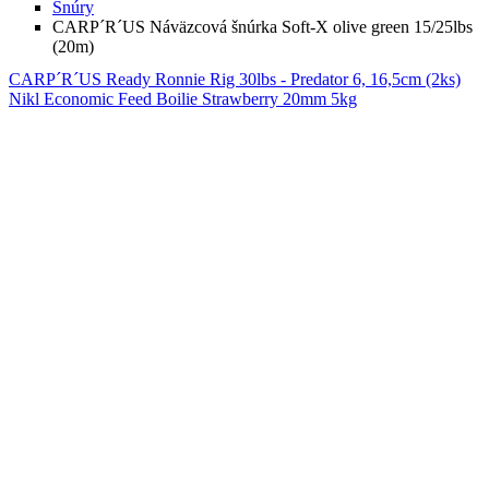
Šnúry
CARP´R´US Náväzcová šnúrka Soft-X olive green 15/25lbs
(20m)
CARP´R´US Ready Ronnie Rig 30lbs - Predator 6, 16,5cm (2ks)
Nikl Economic Feed Boilie Strawberry 20mm 5kg