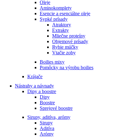
Oleje
Aminokomplety
Esencie a esenciálne oleje
Sypké prísady
Atraktory
Extrakty
Mliečne proteíny
Objemové prísady
Rybie múčky
Vtačie zoby
Boilies mixy
Pomôcky na výrobu boilies
Krájače
Nástrahy a návnady
Dipy a boostre
Dipy
Boostre
Sprejové boostre
Sirupy, aditíva, arómy
Sirupy
Aditíva
Arómy