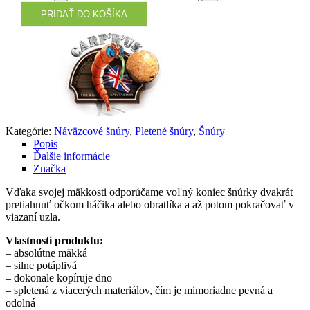
PRIDAŤ DO KOŠÍKA
Kategórie:
Náväzcové šnúry
,
Pletené šnúry
,
Šnúry
Popis
Ďalšie informácie
Značka
Vďaka svojej mäkkosti odporúčame voľný koniec šnúrky dvakrát
pretiahnuť očkom háčika alebo obratlíka a až potom pokračovať v
viazaní uzla.
Vlastnosti produktu:
– absolútne mäkká
– silne potáplivá
– dokonale kopíruje dno
– spletená z viacerých materiálov, čím je mimoriadne pevná a
odolná