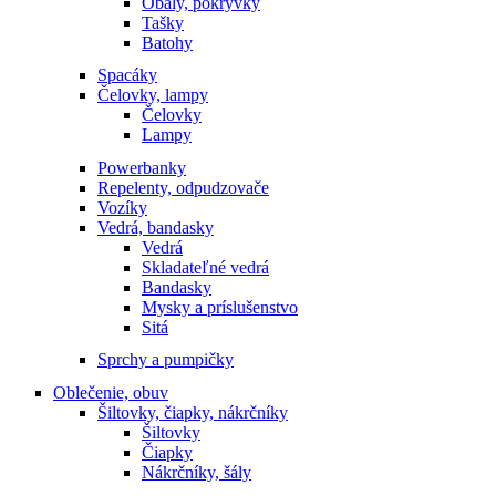
Obaly, pokrývky
Tašky
Batohy
Spacáky
Čelovky, lampy
Čelovky
Lampy
Powerbanky
Repelenty, odpudzovače
Vozíky
Vedrá, bandasky
Vedrá
Skladateľné vedrá
Bandasky
Mysky a príslušenstvo
Sitá
Sprchy a pumpičky
Oblečenie, obuv
Šiltovky, čiapky, nákrčníky
Šiltovky
Čiapky
Nákrčníky, šály