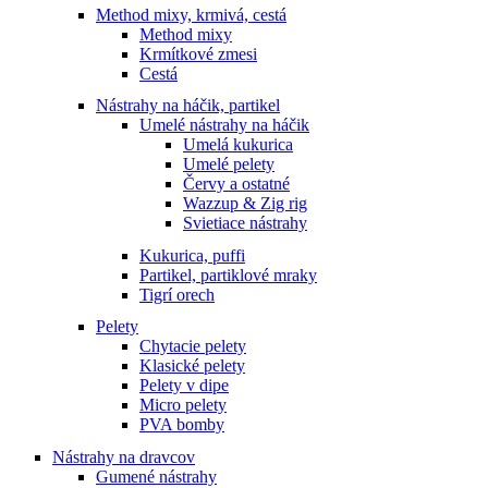
Method mixy, krmivá, cestá
Method mixy
Krmítkové zmesi
Cestá
Nástrahy na háčik, partikel
Umelé nástrahy na háčik
Umelá kukurica
Umelé pelety
Červy a ostatné
Wazzup & Zig rig
Svietiace nástrahy
Kukurica, puffi
Partikel, partiklové mraky
Tigrí orech
Pelety
Chytacie pelety
Klasické pelety
Pelety v dipe
Micro pelety
PVA bomby
Nástrahy na dravcov
Gumené nástrahy