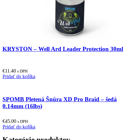
KRYSTON – Well Ard Leader Protection 30ml
€
11.40
s DPH
Pridať do košíka
SPOMB Pletená Šnúra XD Pro Braid – šedá
0.14mm (16lbs)
€
45.00
s DPH
Pridať do košíka
Kategórie produktov