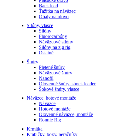
Plastické olovo
Back lead
Ťažítka na náväzec
Obaly na olovo
Silóny, vlasce
Silóny
Fluorocarbóny
Náväzcové silóny
Silóny na zig rig
Ostatné
Šnúry
Pletené šnúry
Náväzcové šnúry
Nanofil
Olovenné šnúry, shock leader
Šokové šnúry, vlasce
Náväzce, hotové montáže
Náväzce
Hotové montáže
Olovenné náväzce, montáže
Ronnie Rig
Krmítka
Krabičky, boxy, peračníky