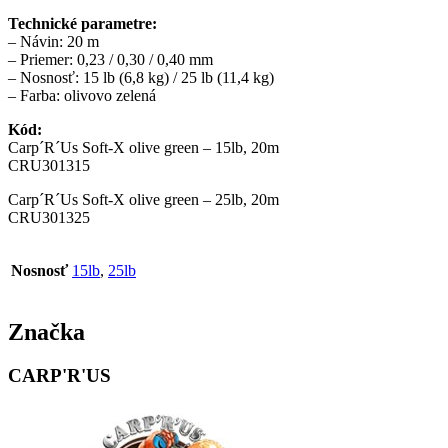
Technické parametre:
– Návin: 20 m
– Priemer: 0,23 / 0,30 / 0,40 mm
– Nosnosť: 15 lb (6,8 kg) / 25 lb (11,4 kg)
– Farba: olivovo zelená
Kód:
Carp´R´Us Soft-X olive green – 15lb, 20m
CRU301315
Carp´R´Us Soft-X olive green – 25lb, 20m
CRU301325
Nosnosť
15lb
,
25lb
Značka
CARP'R'US