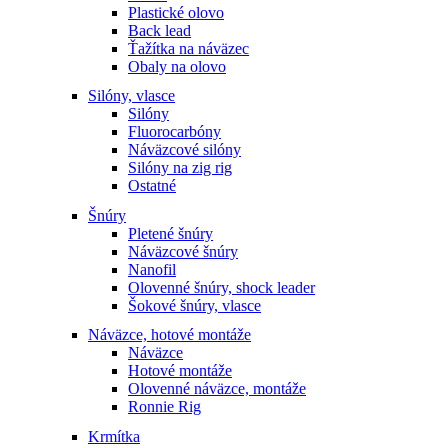
Plastické olovo
Back lead
Ťažítka na náväzec
Obaly na olovo
Silóny, vlasce
Silóny
Fluorocarbóny
Náväzcové silóny
Silóny na zig rig
Ostatné
Šnúry
Pletené šnúry
Náväzcové šnúry
Nanofil
Olovenné šnúry, shock leader
Šokové šnúry, vlasce
Náväzce, hotové montáže
Náväzce
Hotové montáže
Olovenné náväzce, montáže
Ronnie Rig
Krmítka