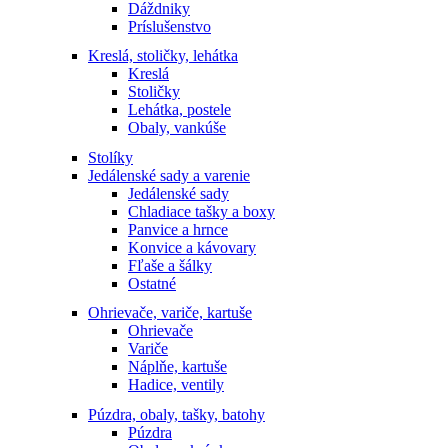
Dáždniky
Príslušenstvo
Kreslá, stoličky, lehátka
Kreslá
Stoličky
Lehátka, postele
Obaly, vankúše
Stolíky
Jedálenské sady a varenie
Jedálenské sady
Chladiace tašky a boxy
Panvice a hrnce
Konvice a kávovary
Fľaše a šálky
Ostatné
Ohrievače, variče, kartuše
Ohrievače
Variče
Náplňe, kartuše
Hadice, ventily
Púzdra, obaly, tašky, batohy
Púzdra