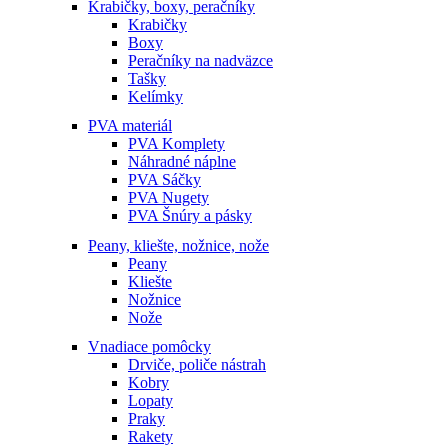
Krabičky, boxy, peračníky
Krabičky
Boxy
Peračníky na nadväzce
Tašky
Kelímky
PVA materiál
PVA Komplety
Náhradné náplne
PVA Sáčky
PVA Nugety
PVA Šnúry a pásky
Peany, kliešte, nožnice, nože
Peany
Kliešte
Nožnice
Nože
Vnadiace pomôcky
Drviče, poliče nástrah
Kobry
Lopaty
Praky
Rakety