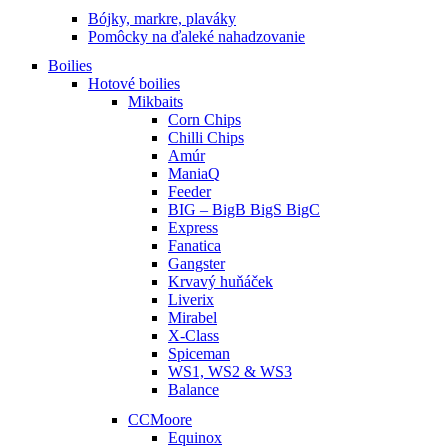
Bójky, markre, plaváky
Pomôcky na ďaleké nahadzovanie
Boilies
Hotové boilies
Mikbaits
Corn Chips
Chilli Chips
Amúr
ManiaQ
Feeder
BIG – BigB BigS BigC
Express
Fanatica
Gangster
Krvavý huňáček
Liverix
Mirabel
X-Class
Spiceman
WS1, WS2 & WS3
Balance
CCMoore
Equinox