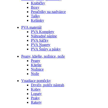
Krabičky
Boxy
Peračníky na nadväzce
Tašky
Kelímky
PVA materiál
PVA Komplety
Náhradné náplne
PVA Sáčky
PVA Nugety
PVA Šnúry a pásky
Peany, kliešte, nožnice, nože
Peany
Kliešte
Nožnice
Nože
Vnadiace pomôcky
Drviče, poliče nástrah
Kobry
Lopaty
Praky
Rakety