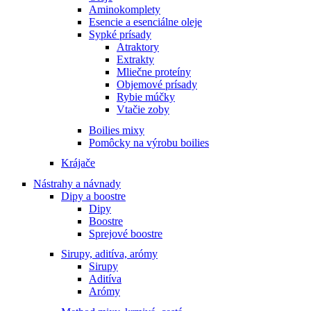
Aminokomplety
Esencie a esenciálne oleje
Sypké prísady
Atraktory
Extrakty
Mliečne proteíny
Objemové prísady
Rybie múčky
Vtačie zoby
Boilies mixy
Pomôcky na výrobu boilies
Krájače
Nástrahy a návnady
Dipy a boostre
Dipy
Boostre
Sprejové boostre
Sirupy, aditíva, arómy
Sirupy
Aditíva
Arómy