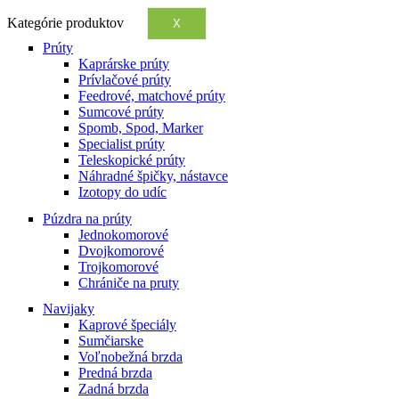
Kategórie produktov
X
Prúty
Kaprárske prúty
Prívlačové prúty
Feedrové, matchové prúty
Sumcové prúty
Spomb, Spod, Marker
Specialist prúty
Teleskopické prúty
Náhradné špičky, nástavce
Izotopy do udíc
Púzdra na prúty
Jednokomorové
Dvojkomorové
Trojkomorové
Chrániče na pruty
Navijaky
Kaprové špeciály
Sumčiarske
Voľnobežná brzda
Predná brzda
Zadná brzda