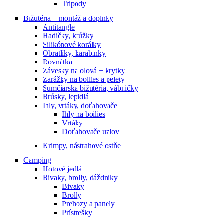
Tripody
Bižutéria – montáž a doplnky
Antitangle
Hadičky, krúžky
Silikónové korálky
Obratlíky, karabinky
Rovnátka
Závesky na olová + krytky
Zarážky na boilies a pelety
Sumčiarska bižutéria, vábničky
Brúsky, lepidlá
Ihly, vrtáky, doťahovače
Ihly na boilies
Vrtáky
Doťahovače uzlov
Krimpy, nástrahové ostňe
Camping
Hotové jedlá
Bivaky, brolly, dáždniky
Bivaky
Brolly
Prehozy a panely
Prístrešky