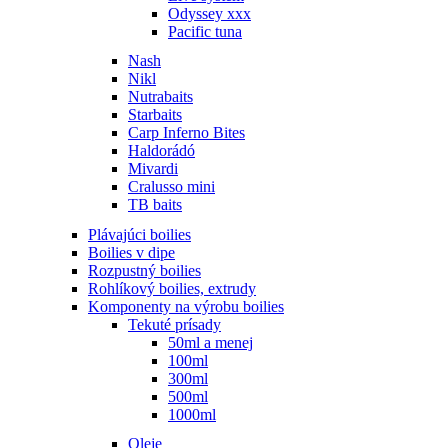
Odyssey xxx
Pacific tuna
Nash
Nikl
Nutrabaits
Starbaits
Carp Inferno Bites
Haldorádó
Mivardi
Cralusso mini
TB baits
Plávajúci boilies
Boilies v dipe
Rozpustný boilies
Rohlíkový boilies, extrudy
Komponenty na výrobu boilies
Tekuté prísady
50ml a menej
100ml
300ml
500ml
1000ml
Oleje