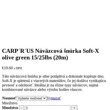
CARP´R´US Náväzcová šnúrka Soft-X
olive green 15/25lbs (20m)
€
19.60
s DPH
Táto náväzcová šnúrka je silne potáplivá a dokonale kopíruje dno.
Soft-X je spletená z viacerých materiálov, čo jej dodáva vynikajúcu
pevnosť a odolnosť. Ideálna je na rôzne typy náväzcov, najmä
kombinované náväzce alebo výrobu boilies vlascov.
Nosnosť
Vymazať
Množstvo
Množstvo