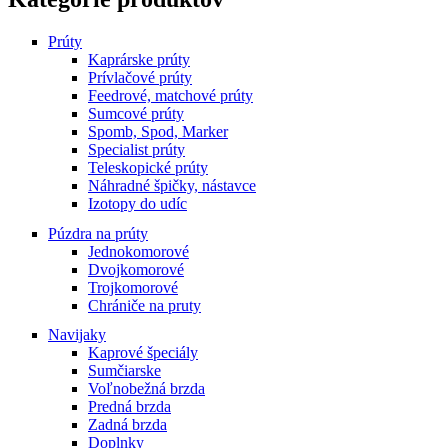
Prúty
Kaprárske prúty
Prívlačové prúty
Feedrové, matchové prúty
Sumcové prúty
Spomb, Spod, Marker
Specialist prúty
Teleskopické prúty
Náhradné špičky, nástavce
Izotopy do udíc
Púzdra na prúty
Jednokomorové
Dvojkomorové
Trojkomorové
Chrániče na pruty
Navijaky
Kaprové špeciály
Sumčiarske
Voľnobežná brzda
Predná brzda
Zadná brzda
Doplnky