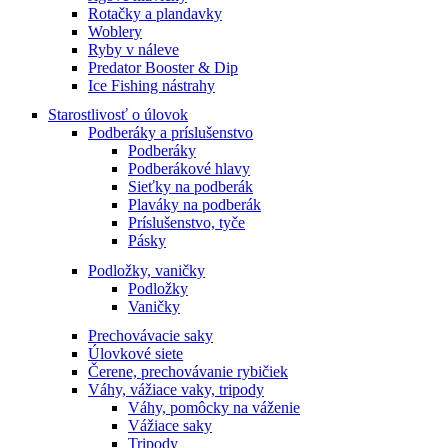
Rotačky a plandavky
Woblery
Ryby v náleve
Predator Booster & Dip
Ice Fishing nástrahy
Starostlivosť o úlovok
Podberáky a príslušenstvo
Podberáky
Podberákové hlavy
Sieťky na podberák
Plaváky na podberák
Príslušenstvo, tyče
Pásky
Podložky, vaničky
Podložky
Vaničky
Prechovávacie saky
Úlovkové siete
Čerene, prechovávanie rybičiek
Váhy, vážiace vaky, tripody
Váhy, pomôcky na váženie
Vážiace saky
Tripody